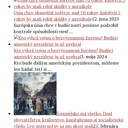
Únia chce obmedziť šoférov nad 70 rokov, každých 5
rokov by mali robiť skúšky v autoškole
12. júna 2023
Európska únia chce v budúcnosti povinne podrobiť
kontrole spôsobilosti viesť …
Kto vyhrá vojnu o bezvýznamnú Európu? Budúci
americký prezident ju už prehral
3. mája 2024
Kto bude ďalším americkým prezidentom, môžeme
len hádať. Istí si …
Španielsko má všetko. Dosť
obyvateľstva, kráľovstvo, kapitalizmus aj socialistickú
vládu. Len imigrantov sa mu akosi máli
21. februára