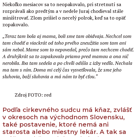
Niekoľko mesiacov sa to neopakovalo, pri stretnutí sa
rozprávali ako predtým a v nedele Juraj chodieval stále
miništrovať. Zlom prišiel o necelý polrok, keď sa to opäť
zopakovalo.
„Teraz tam bola aj mama, boli sme tam obidvaja. Nechcel som
tam chodiť a viackrát od toho prvého zneužitia som tam ani
sám nebol. Mame som to nepovedal, prečo tam nechcem chodiť.
A druhýkrát sa to zopakovalo priamo pred mamou a ona nič
nerobila. Iba tam sedela a po chvíli odišla z izby vedľa. Nechala
ma tam s ním. Doma mi celý čas vysvetľovala, že sme jeho
sluhovia, boží sluhovia a má nám to byť cťou.“
Zdroj FOTO: red
Podľa cirkevného sudcu má kňaz, zvlášť
v okresoch na východnom Slovensku,
také postavenie, ktoré nemá ani
starosta alebo miestny lekár. A tak sa