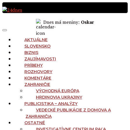
Preskočiť
na
obsah
Dnes má meniny:
Oskar
MAIN
Menu
NAVIGATION
AKTUÁLNE
SLOVENSKO
BIZNIS
ZAUJÍMAVOSTI
PRÍBEHY
ROZHOVORY
KOMENTÁRE
ZAHRANIČIE
VÝCHODNÁ EURÓPA
HRDINOVIA UKRAJINY
PUBLICISTIKA – ANALÝZY
VEDECKÉ PUBLIKÁCIE Z DOMOVA A
ZAHRANIČIA
OSTATNÉ
INVESTIGATÍVNE CENTRUM PAĽA