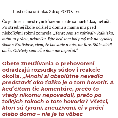
Ilustračná snímka. Zdroj FOTO: red
Čo je dnes s miestnym kňazom a kde sa nachádza, netuší.
Po strednej škole odišiel z domu a mama mu pred
niekoľkými rokmi zomrela.
„Teraz som sa zabýval v Rakúsku,
mám tu prácu, priateľku. Ešte keď som bol prvý rok na vysokej
škole v Bratislave, viem, že bol stále u nás, na fare. Stále slúžil
omše. Odvtedy som už o ňom ale nepočul.“
Obete zneužívania o prehovorení
odrádzajú rozsudky súdov i reakcie
okolia.
„Mnohí si absolútne nevedia
predstaviť ako ťažko je o tom hovoriť. A
keď čítam tie komentáre, prečo to
vtedy nikomu nepovedali, prečo po
toľkých rokoch o tom hovoria? Všetci,
ktorí sú týraní, zneužívaní, či v práci
alebo doma – nie je to vôbec