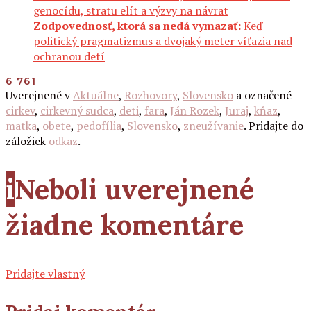
genocídu, stratu elít a výzvy na návrat
Zodpovednosť, ktorá sa nedá vymazať:
Keď
politický pragmatizmus a dvojaký meter víťazia nad
ochranou detí
6 761
Uverejnené v
Aktuálne
,
Rozhovory
,
Slovensko
a označené
cirkev
,
cirkevný sudca
,
deti
,
fara
,
Ján Rozek
,
Juraj
,
kňaz
,
matka
,
obete
,
pedofília
,
Slovensko
,
zneužívanie
. Pridajte do
záložiek
odkaz
.
i
Neboli uverejnené
žiadne komentáre
Pridajte vlastný