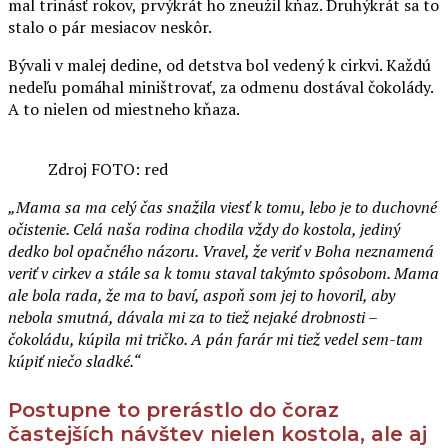
mal trinásť rokov, prvýkrát ho zneužil kňaz. Druhýkrát sa to
stalo o pár mesiacov neskôr.
Bývali v malej dedine, od detstva bol vedený k cirkvi. Každú
nedeľu pomáhal miništrovať, za odmenu dostával čokolády.
A to nielen od miestneho kňaza.
Zdroj FOTO: red
„Mama sa ma celý čas snažila viesť k tomu, lebo je to duchovné
očistenie. Celá naša rodina chodila vždy do kostola, jediný
dedko bol opačného názoru. Vravel, že veriť v Boha neznamená
veriť v cirkev a stále sa k tomu staval takýmto spôsobom. Mama
ale bola rada, že ma to baví, aspoň som jej to hovoril, aby
nebola smutná, dávala mi za to tiež nejaké drobnosti –
čokoládu, kúpila mi tričko. A pán farár mi tiež vedel sem-tam
kúpiť niečo sladké.“
Postupne to prerástlo do čoraz
častejších návštev nielen kostola, ale aj