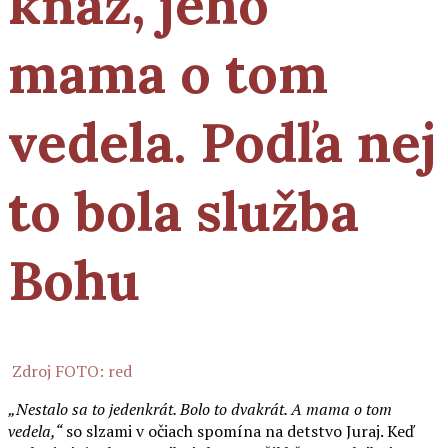
kňaz, jeho
mama o tom
vedela. Podľa nej
to bola služba
Bohu
Zdroj FOTO: red
„Nestalo sa to jedenkrát. Bolo to dvakrát. A mama o tom
vedela,“
so slzami v očiach spomína na detstvo Juraj. Keď