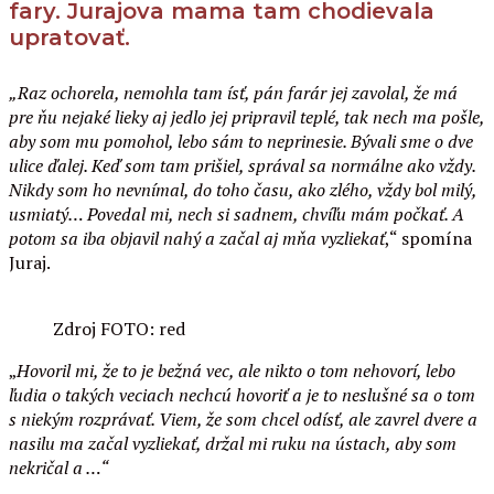
fary. Jurajova mama tam chodievala
upratovať.
„Raz ochorela, nemohla tam ísť, pán farár jej zavolal, že má
pre ňu nejaké lieky aj jedlo jej pripravil teplé, tak nech ma pošle,
aby som mu pomohol, lebo sám to neprinesie. Bývali sme o dve
ulice ďalej. Keď som tam prišiel, správal sa normálne ako vždy.
Nikdy som ho nevnímal, do toho času, ako zlého, vždy bol milý,
usmiatý… Povedal mi, nech si sadnem, chvíľu mám počkať. A
potom sa iba objavil nahý a začal aj mňa vyzliekať
,“ spomína
Juraj.
Zdroj FOTO: red
„
Hovoril mi, že to je bežná vec, ale nikto o tom nehovorí, lebo
ľudia o takých veciach nechcú hovoriť a je to neslušné sa o tom
s niekým rozprávať. Viem, že som chcel odísť, ale zavrel dvere a
nasilu ma začal vyzliekať, držal mi ruku na ústach, aby som
nekričal a …“