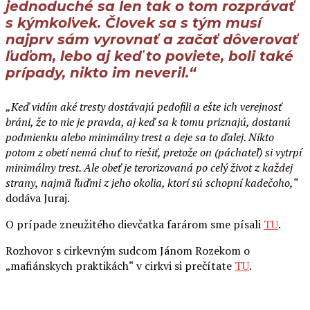
jednoduché sa len tak o tom rozprávať
s kýmkoľvek. Človek sa s tým musí
najprv sám vyrovnať a začať dôverovať
ľuďom, lebo aj keď to poviete, boli také
prípady, nikto im neveril.“
„Keď vidím aké tresty dostávajú pedofili a ešte ich verejnosť
bráni, že to nie je pravda, aj keď sa k tomu priznajú, dostanú
podmienku alebo minimálny trest a deje sa to ďalej. Nikto
potom z obetí nemá chuť to riešiť, pretože on (páchateľ) si vytrpí
minimálny trest. Ale obeť je terorizovaná po celý život z každej
strany, najmä ľuďmi z jeho okolia, ktorí sú schopní kadečoho,“
dodáva Juraj.
O prípade zneužitého dievčatka farárom sme písali
TU
.
Rozhovor s cirkevným sudcom Jánom Rozekom o
„mafiánskych praktikách“ v cirkvi si prečítate
TU
.