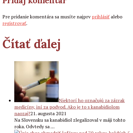
Pridaj komentár
Pre pridanie komentára sa musíte najprv
prihlásiť
alebo
registrovať
.
Čítať ďalej
Niektorí ho označujú za zázrak
medicíny, iní za podvod. Ako je to s kanabidiolom
naozaj?
21. augusta 2021
Na Slovensku sa kanabidiol zlegalizoval v máji tohto
roka. Odvtedy sa …