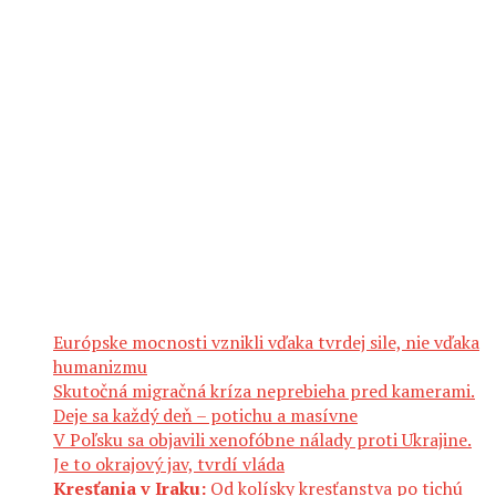
Európske mocnosti vznikli vďaka tvrdej sile, nie vďaka
humanizmu
Skutočná migračná kríza neprebieha pred kamerami.
Deje sa každý deň – potichu a masívne
V Poľsku sa objavili xenofóbne nálady proti Ukrajine.
Je to okrajový jav, tvrdí vláda
Kresťania v Iraku:
Od kolísky kresťanstva po tichú