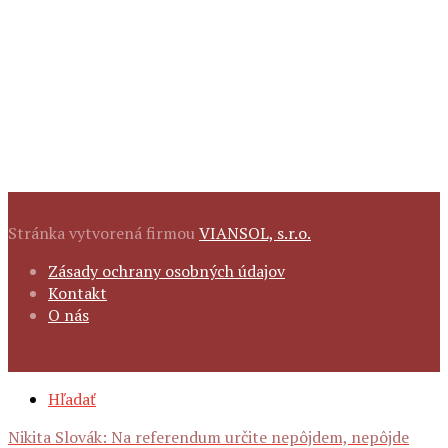
Stránka vytvorená firmou
VIANSOL, s.r.o.
FOOTER
Zásady ochrany osobných údajov
NAVIGATION
Kontakt
O nás
SECONDARY
Hľadať
NAVIGATION
Nikita Slovák: Na referendum určite nepôjdem, nepôjde