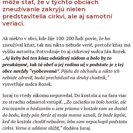
môže stať, že v týchto obciach
zneužívanie zakryjú nielen
predstavitelia cirkvi, ale aj samotní
veriaci.
Ak niekto v obci, kde žije 100-200 ľudí povie, že ho
zneužíval kňaz, tak mu nikto nebude veriť, pretože kňaz má
vyššiu autoritu. Potvrdzuje to aj cirkevný sudca Ján Rozek.
„
Aj keby bol ten kňaz odsúdený súdom a bolo by to
preukázané, tak tá obeť a jej rodina už v podstate je z tej
obce navždy “vyobcovaná”
. Pôjdu do obchodu a nikto ich
nebude zdraviť, budú prechádzať na druhý chodník,“
vysvetľuje sudca Rozek.
Juraj to vtedy nikomu nepovedal. Do kostola a na faru viac
zo strachu odmietol vstúpiť.
„Zo začiatku to bolo horšie, ale
trucovaním a hádzaním o zem priamo v kostole som sa dostal
do bodu, kedy pán farár aj moja mama uznali, že bude lepšie,
keď do kostola chodiť nebudem, lebo som nepochopil podstatu
cirkvi. Verne a oddane slúžiť,“
dodáva Juraj.