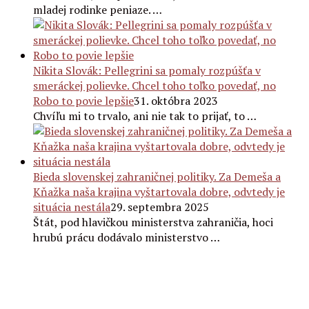
mladej rodinke peniaze. …
Nikita Slovák: Pellegrini sa pomaly rozpúšťa v
smeráckej polievke. Chcel toho toľko povedať, no
Robo to povie lepšie
31. októbra 2023
Chvíľu mi to trvalo, ani nie tak to prijať, to …
Bieda slovenskej zahraničnej politiky. Za Demeša a
Kňažka naša krajina vyštartovala dobre, odvtedy je
situácia nestála
29. septembra 2025
Štát, pod hlavičkou ministerstva zahraničia, hoci
hrubú prácu dodávalo ministerstvo …