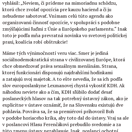
vyhlásil: „Neviem, či prídeme na mimoriadnu schôdzu,
ktorú chce zvolať opozícia pre kauzu haciend a či ju
nebudeme sabotovať. Vnímam celú túto agendu ako
organizovanú činnosť opozície, v spolupráci s podobne
zmýšľajúcimi ľuďmi z Únie a Európskeho parlamentu.“ Inak
toto je podľa mňa prevratná novinka vo svetovej politickej
praxi, koalícia robí obštrukcie!
Máme tých výnimočností veru viac. Smer je jediná
sociálnodemokratická strana v civilizovanej Európe, ktorá
chce obmedzovať práva sexuálnym menšinám. Strana,
ktorej funkcionári disponujú najdrahšími hodinkami
a zatajujú svoj majetok. A to ešte nevedia, že sa ich podľa
slov europoslankyne Lexmanovej chystá vykostiť KDH. Ak
náhodou neviete ako a čím, KDH sľúbilo dodať desať
poslaneckých hlasov na tak potrebný ústavný zákon, ako je
explicitne v ústave oznámiť, že na Slovensku existujú dve
pohlavia. Povráva sa, že sa premiérovi prihovoril Boh
v podobe horiaceho kríka, aby toto dal do ústavy. Vraj sa ale
v poslancovi Hlasu Ferenčákovi prebudilo svedomie a za
túto zmenu ústavy nezahlasuje. Inak, poslanci ochotní