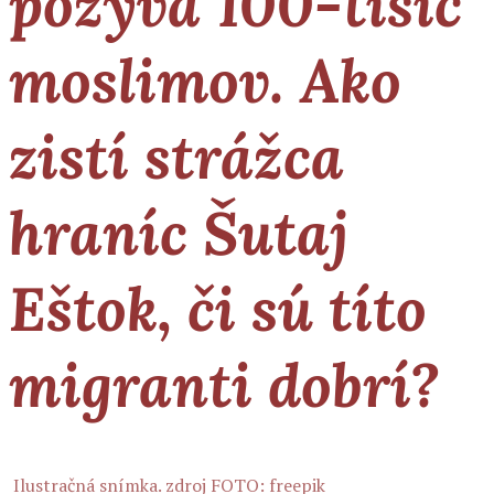
pozýva 100-tisíc
moslimov. Ako
zistí strážca
hraníc Šutaj
Eštok, či sú títo
migranti dobrí?
Ilustračná snímka. zdroj FOTO: freepik