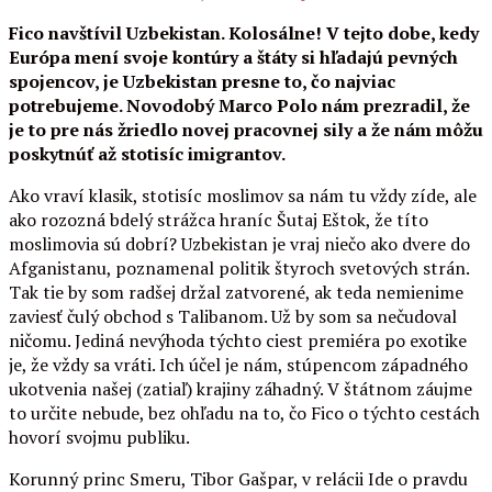
Fico navštívil Uzbekistan. Kolosálne! V tejto dobe, kedy
Európa mení svoje kontúry a štáty si hľadajú pevných
spojencov, je Uzbekistan presne to, čo najviac
potrebujeme. Novodobý Marco Polo nám prezradil, že
je to pre nás žriedlo novej pracovnej sily a že nám môžu
poskytnúť až stotisíc imigrantov.
Ako vraví klasik, stotisíc moslimov sa nám tu vždy zíde, ale
ako rozozná bdelý strážca hraníc Šutaj Eštok, že títo
moslimovia sú dobrí? Uzbekistan je vraj niečo ako dvere do
Afganistanu, poznamenal politik štyroch svetových strán.
Tak tie by som radšej držal zatvorené, ak teda nemienime
zaviesť čulý obchod s Talibanom. Už by som sa nečudoval
ničomu. Jediná nevýhoda týchto ciest premiéra po exotike
je, že vždy sa vráti. Ich účel je nám, stúpencom západného
ukotvenia našej (zatiaľ) krajiny záhadný. V štátnom záujme
to určite nebude, bez ohľadu na to, čo Fico o týchto cestách
hovorí svojmu publiku.
Korunný princ Smeru, Tibor Gašpar, v relácii Ide o pravdu