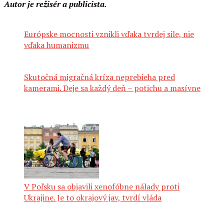
Autor je režisér a publicista.
Európske mocnosti vznikli vďaka tvrdej sile, nie
vďaka humanizmu
Skutočná migračná kríza neprebieha pred
kamerami. Deje sa každý deň – potichu a masívne
V Poľsku sa objavili xenofóbne nálady proti
Ukrajine. Je to okrajový jav, tvrdí vláda