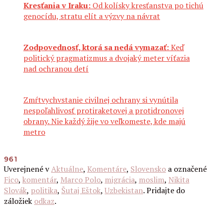
Kresťania v Iraku:
Od kolísky kresťanstva po tichú
genocídu, stratu elít a výzvy na návrat
Zodpovednosť, ktorá sa nedá vymazať:
Keď
politický pragmatizmus a dvojaký meter víťazia
nad ochranou detí
Zmŕtvychvstanie civilnej ochrany si vynútila
nespoľahlivosť protiraketovej a protidronovej
obrany. Nie každý žije vo veľkomeste, kde majú
metro
961
Uverejnené v
Aktuálne
,
Komentáre
,
Slovensko
a označené
Fico
,
komentár
,
Marco Polo
,
migrácia
,
moslim
,
Nikita
Slovák
,
politika
,
Šutaj Eštok
,
Uzbekistan
. Pridajte do
záložiek
odkaz
.