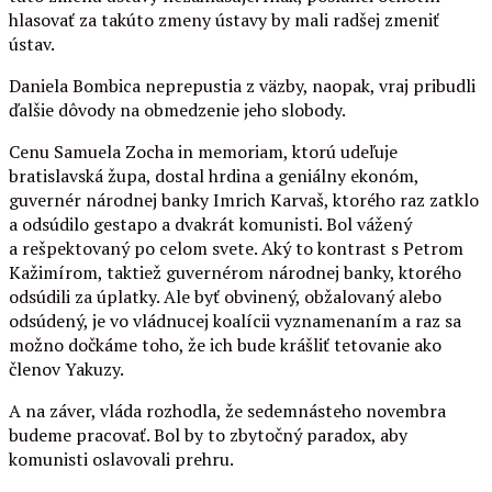
hlasovať za takúto zmeny ústavy by mali radšej zmeniť
ústav.
Daniela Bombica neprepustia z väzby, naopak, vraj pribudli
ďalšie dôvody na obmedzenie jeho slobody.
Cenu Samuela Zocha in memoriam, ktorú udeľuje
bratislavská župa, dostal hrdina a geniálny ekonóm,
guvernér národnej banky Imrich Karvaš, ktorého raz zatklo
a odsúdilo gestapo a dvakrát komunisti. Bol vážený
a rešpektovaný po celom svete. Aký to kontrast s Petrom
Kažimírom, taktiež guvernérom národnej banky, ktorého
odsúdili za úplatky. Ale byť obvinený, obžalovaný alebo
odsúdený, je vo vládnucej koalícii vyznamenaním a raz sa
možno dočkáme toho, že ich bude krášliť tetovanie ako
členov Yakuzy.
A na záver, vláda rozhodla, že sedemnásteho novembra
budeme pracovať. Bol by to zbytočný paradox, aby
komunisti oslavovali prehru.