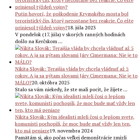
Putin hovorí, že poškodenie Krymského mosta bol
teroristický čin, ktorý nezostane bez reakcie. Čo ešte
priniesol týždeň vojny?
18. júla 2023
V pondelok (17. júla) v skorých ranných hodinách
došlo na Kerčskom …
Nikita Slovák: Terajšia vláda by chcela vládnuť až 5
rokov. A ja sa pýtam slovami Járy Cimermana: Nie je to
MÁLO?
20. októbra 2025
Stalo sa vám niekedy, že ste mali pocit, že žijete …
Nikita Slovák: Kým idealisti mleli čosi o lepšom svete,
komunisti pochopili, že moc bude mať vždy len ten,
kto má peniaze
19. novembra 2024
Pamätám si, ako počas veľkej demonštrácie zmizli