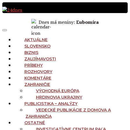
Preskočiť
na
obsah
Dnes má meniny:
Ľubomíra
MAIN
Menu
NAVIGATION
AKTUÁLNE
SLOVENSKO
BIZNIS
ZAUJÍMAVOSTI
PRÍBEHY
ROZHOVORY
KOMENTÁRE
ZAHRANIČIE
VÝCHODNÁ EURÓPA
HRDINOVIA UKRAJINY
PUBLICISTIKA – ANALÝZY
VEDECKÉ PUBLIKÁCIE Z DOMOVA A
ZAHRANIČIA
OSTATNÉ
INVESTIGATÍVNE CENTRUM PAĽA