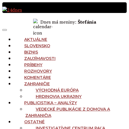
Preskočiť
na
obsah
Dnes má meniny:
Štefánia
MAIN
Menu
NAVIGATION
AKTUÁLNE
SLOVENSKO
BIZNIS
ZAUJÍMAVOSTI
PRÍBEHY
ROZHOVORY
KOMENTÁRE
ZAHRANIČIE
VÝCHODNÁ EURÓPA
HRDINOVIA UKRAJINY
PUBLICISTIKA – ANALÝZY
VEDECKÉ PUBLIKÁCIE Z DOMOVA A
ZAHRANIČIA
OSTATNÉ
INVESTIGATÍVNE CENTRUM PAĽA