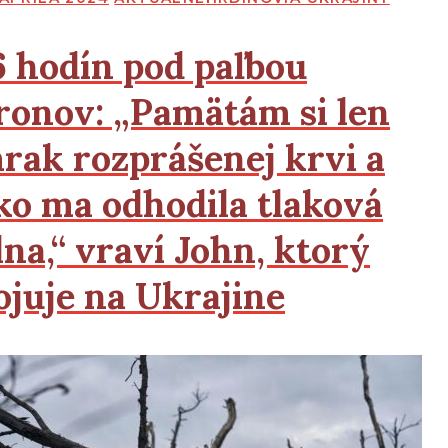
6 hodín pod paľbou
ronov:
„Pamätám si len
rak rozprášenej krvi a
ko ma odhodila tlaková
lna,“ vraví John, ktorý
ojuje na Ukrajine