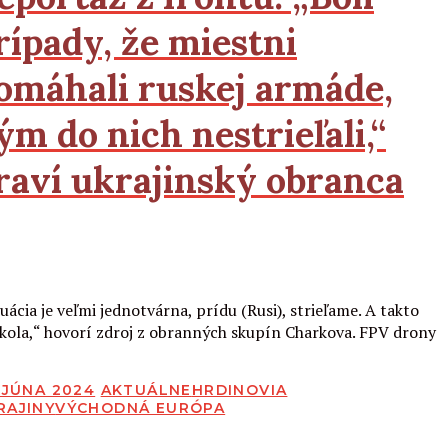
rípady, že miestni
omáhali ruskej armáde,
ým do nich nestrieľali,“
raví ukrajinský obranca
Čítať viac
uácia je veľmi jednotvárna, prídu (Rusi), strieľame. A takto
kola,“ hovorí zdroj z obranných skupín Charkova. FPV drony
BLIKOVANÉ
. JÚNA 2024
AKTUÁLNE
HRDINOVIA
RAJINY
VÝCHODNÁ EURÓPA