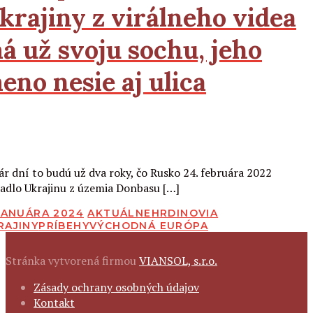
krajiny z virálneho videa
á už svoju sochu, jeho
eno nesie aj ulica
Čítať viac
ár dní to budú už dva roky, čo Rusko 24. februára 2022
adlo Ukrajinu z územia Donbasu […]
BLIKOVANÉ
 JANUÁRA 2024
AKTUÁLNE
HRDINOVIA
RAJINY
PRÍBEHY
VÝCHODNÁ EURÓPA
Stránka vytvorená firmou
VIANSOL, s.r.o.
FOOTER
Zásady ochrany osobných údajov
NAVIGATION
Kontakt