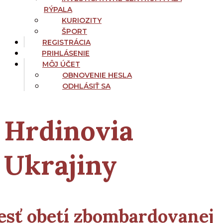
RÝPALA
KURIOZITY
ŠPORT
REGISTRÁCIA
PRIHLÁSENIE
MÔJ ÚČET
OBNOVENIE HESLA
ODHLÁSIŤ SA
Archív
Hrdinovia
kategórie:
Ukrajiny
esť obetí zbombardovanej