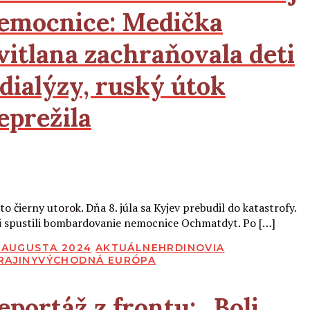
emocnice:
Medička
vitlana zachraňovala deti
 dialýzy, ruský útok
eprežila
Čítať viac
to čierny utorok. Dňa 8. júla sa Kyjev prebudil do katastrofy.
i spustili bombardovanie nemocnice Ochmatdyt. Po […]
BLIKOVANÉ
. AUGUSTA 2024
AKTUÁLNE
HRDINOVIA
RAJINY
VÝCHODNÁ EURÓPA
eportáž z frontu:
„Boli