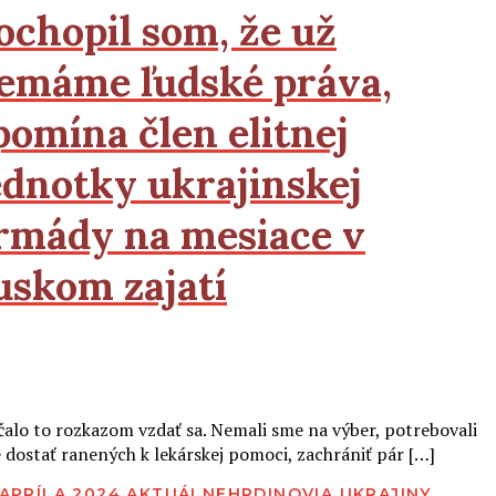
ochopil som, že už
emáme ľudské práva,
pomína člen elitnej
ednotky ukrajinskej
rmády na mesiace v
uskom zajatí
Čítať viac
čalo to rozkazom vzdať sa. Nemali sme na výber, potrebovali
 dostať ranených k lekárskej pomoci, zachrániť pár […]
BLIKOVANÉ
 APRÍLA 2024
AKTUÁLNE
HRDINOVIA UKRAJINY