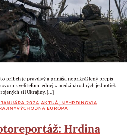
Čítať viac
to príbeh je pravdivý a prináša neprikrášlený prepis
hovoru s veliteľom jednej z medzinárodných jednotiek
rojených síl Ukrajiny. […]
BLIKOVANÉ
. JANUÁRA 2024
AKTUÁLNE
HRDINOVIA
RAJINY
VÝCHODNÁ EURÓPA
otoreportáž:
Hrdina