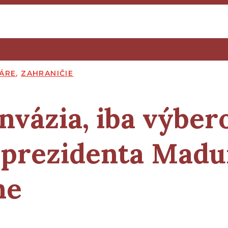
ÁRE
,
ZAHRANIČIE
invázia, iba výbe
 prezidenta Madur
ne