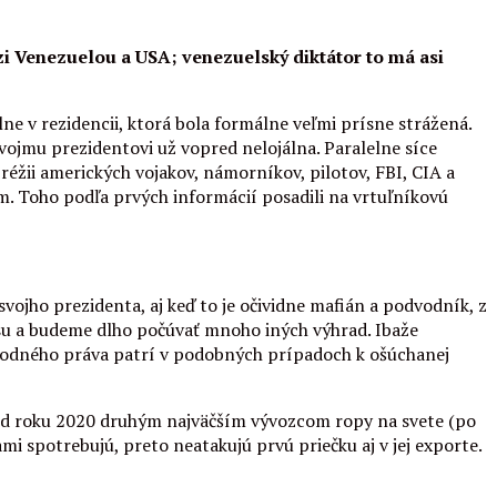
zi Venezuelou a USA; venezuelský diktátor to má asi
ne v rezidencii, ktorá bola formálne veľmi prísne strážená.
ojmu prezidentovi už vopred nelojálna. Paralelne síce
v réžii amerických vojakov, námorníkov, pilotov, FBI, CIA a
om. Toho podľa prvých informácií posadili na vrtuľníkovú
svojho prezidenta, aj keď to je očividne mafián a podvodník, z
esu a budeme dlho počúvať mnoho iných výhrad. Ibaže
rodného práva patrí v podobných prípadoch k ošúchanej
ž od roku 2020 druhým najväčším vývozcom ropy na svete (po
i spotrebujú, preto neatakujú prvú priečku aj v jej exporte.