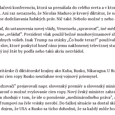
ačovú konferenciu, ktorá sa prenášala do celého sveta a v kto
Ani raz nezaznelo, že Nicolas Maduro je krvavý diktátor, že nec
me dodržiavania ľudských práv. Nič také. Nebolo možné z neho 
aľ, do ustanovenia novej vlády, Venezuelu „spravovať“, iné médi
ne „ovládať“. Prezident však použil bežné mnohovýznamové slo
iadnych volieb. Inak Trump na otázky „Čo bude teraz?“ používa
ov, ktoré poskytol hneď ráno jemu naklonenej televíznej stani
ý iný štát by podľa neho takú akciu nezvládol.
ritárske či diktátorské krajiny ako Kuba, Rusko, Nikaragua. U R
ní cien ropy Rusko neutiahne svoj vojnový priemysel.
zovači“ prejavovali napr. slovenský premiér a slovenský mini
tarosť o možné zvyšovanie cien ropy. Nový český minister zahra
tom zhodujú v tom, že ide o porušenie „medzinárodného práva“, 
Trumpovi na čele vrásky nerobí. Do ťažkej situácie sa dostal sk
dojem, že USA a Rusko sa ticho dohodnú, že sa každý môže hrať