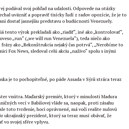
rej podával svoj pohľad na udalosti. Odpovede na otázky
hal uväzniť a popraviť tisícky ľudí z radov opozície, že je to
ani dostať jasnejšiu predstavu o budúcnosti Venezuely.
á tento výrok prekladali ako „riadiť“, iné ako „kontrolovať“,
veso „run“ („we will run Venezuela“), teda niečo ako
l frázy ako „Rekonštrukcia nejaký čas potrvá“, „Nerobíme to
ci Fox News, sledoval celú akciu „naživo“ spolu s inými
uska je to pochopiteľné, po páde Assada v Sýrii stráca teraz
ster vnútra. Maďarský premiér, ktorý v minulosti Madura
ničných vecí v Babišovej vláde sa, naopak, proti zásahu
ale toto tvrdenie, hoci oprávnené, má voči realite nulovú
ôr ukrajinský prezident, ktorý sa teraz musí obávať, že
 vo svojej sfére vplyvu.