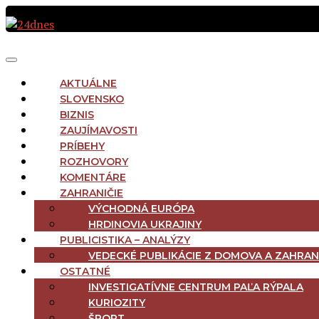
Preskočiť
na
obsah
MAIN
Menu
NAVIGATION
AKTUÁLNE
SLOVENSKO
BIZNIS
ZAUJÍMAVOSTI
PRÍBEHY
ROZHOVORY
KOMENTÁRE
ZAHRANIČIE
VÝCHODNÁ EURÓPA
HRDINOVIA UKRAJINY
PUBLICISTIKA – ANALÝZY
VEDECKÉ PUBLIKÁCIE Z DOMOVA A ZAHRAN
OSTATNÉ
INVESTIGATÍVNE CENTRUM PAĽA RÝPALA
KURIOZITY
ŠPORT