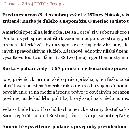
Caracas. Zdroj FOTO: Freepik
Pred mesiacom (5. decembra) vyšiel v 25Dnes článok, v k
zrátané; Rusko je ďaleko a nepomôže. O mesiac sa tieto t
Americká špeciálna jednotka „Delta Force“ si v sobotu skoro 
Podľa prvých správ nedošlo k vážnemu odporu zo strany „ochr
prebehli letecké zásahy na vojenské ciele aj inde v krajine, a
iných spravodajským služieb. Zásahové jednotky nijaké územie
výsadkovú loď Iwó-džima (USS Iwo Jima) a gentlemansky mu n
Búrka v pohári vody – USA porušili medzinárodné právo
Iste, právnici, ktorí na takéto právo prisahajú, len ťažko ods
oficiálnych miest sa Amerike nikto neprosil o vojenskú pom
odvolávanie sa na medzinárodné právo je obyčajným odrazom
povinnej jazde každého politika, ktorý zaujíma k niečomu ne
Veľa sa bude hovoriť o chúťkach americkej strany dostať sa 
Saudskej Arábii a pred Ruskom) a čo sa týka jej samotnej ťaž
Americké vysvetlenie, podané z prvej ruky prezidento