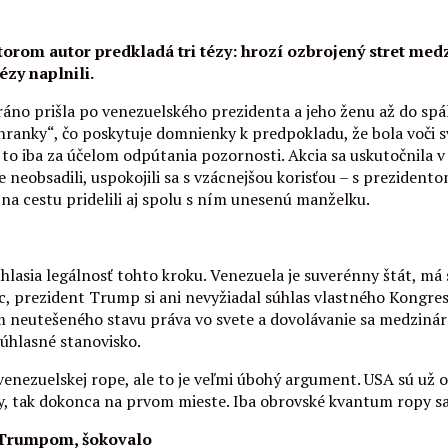
torom autor predkladá tri tézy: hrozí ozbrojený stret med
ézy naplnili.
ráno prišla po venezuelského prezidenta a jeho ženu až do spál
anky“, čo poskytuje domnienky k predpokladu, že bola voči sv
le to iba za účelom odpútania pozornosti. Akcia sa uskutočnila 
 neobsadili, uspokojili sa s vzácnejšou korisťou – s prezident
a cestu pridelili aj spolu s ním unesenú manželku.
úhlasia legálnosť tohto kroku. Venezuela je suverénny štát, má 
oc, prezident Trump si ani nevyžiadal súhlas vlastného Kongr
 neutešeného stavu práva vo svete a dovolávanie sa medziná
súhlasné stanovisko.
k venezuelskej rope, ale to je veľmi úbohý argument. USA sú u
by, tak dokonca na prvom mieste. Iba obrovské kvantum ropy sam
m Trumpom, šokovalo