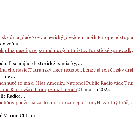
Nový americký prezident má k Európe odstup a
 do veľmi …
Turistické sprievodky
u, fascinujúce historické pamiatky, …
Tatranský tiger neuspel. Lenže aj ten čínsky dra
stane …
ublic Radio však Trump zatiaľ neruší
21. marca 2025
lic Radio) …
Hazardný hráč, k
č Marion Clifton …