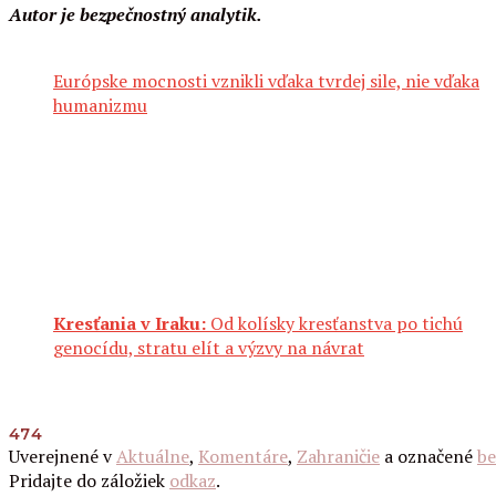
Autor je bezpečnostný analytik.
Európske mocnosti vznikli vďaka tvrdej sile, nie vďaka
humanizmu
Kresťania v Iraku:
Od kolísky kresťanstva po tichú
genocídu, stratu elít a výzvy na návrat
474
Uverejnené v
Aktuálne
,
Komentáre
,
Zahraničie
a označené
be
Pridajte do záložiek
odkaz
.