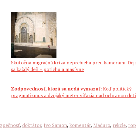
Skutočná migračná kríza neprebieha pred kamerami. Dej
sa každý deň – potichu a masívne
Zodpovednosť, ktorá sa nedá vymazať:
Keď politický
pragmatizmus a dvojaký meter víťazia nad ochranou det
zpečnosť
,
doktátor
,
Ivo Samon
,
komentár
,
Maduro
,
rekcie
,
rop