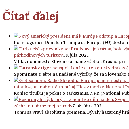
Čítať ďalej
Po inaugurácii Donalda Trumpa sa Európa (EÚ) dostala
párhodinových turistov
18. júla 2021
V hlavnom meste Slovenska máme všetko. Krásnu prírod
Spomínate si ešte na nadšené výkriky, že sa Slovensko 
minulosťou, nahnuté to má aj Hlas Ameriky. National P
Koniec titulku je pokus o sarkazmus. NPR (National Pub
záchranu ohrozenej prírody
7. októbra 2021
Tomu sa vraví absolútna premena. Bývalý hazardný hrá