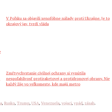
V Poľsku sa objavili xenofóbne nálady proti Ukrajine. Je to
okrajový jav, tvrdí vláda
e
Zmŕtvychvstanie civilnej ochrany si vynútila
í
nespoľahlivosť protiraketovej a protidronovej obrany. Nie
každý žije vo veľkomeste, kde majú metro
a
,
Rusko
,
Trump
,
USA
,
Venezuela
,
vojaci
,
vpád
,
zásah
.