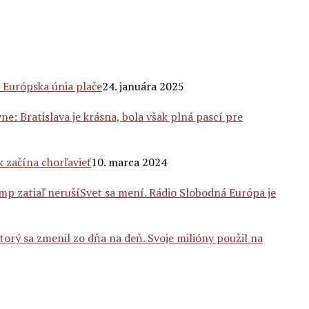
 Európska únia plače
24. januára 2025
ne: Bratislava je krásna, bola však plná pascí pre
k začína chorľavieť
10. marca 2024
Svet sa mení. Rádio Slobodná Európa je
torý sa zmenil zo dňa na deň. Svoje milióny použil na