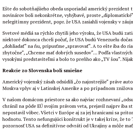
Ešte do sobotňajšieho obeda usporiadal americký prezident tl
novinárov boli nekonkrétne, vyhýbavé, proste „diplomatické“. 
nelegitímny prezident, popr. že USA zasiahli vojensky v záuj
Svetové médiá sa rýchlo chytili jeho výroku, že USA budú zati
niektoré dokonca chceli počuť, že USA budú Venezuelu dočas
„dohliadať“ na ňu, pripusťme „spravovať“. A to ešte iba do r
zbytočne“, „Chceme mať dobrých susedov“… Podľa vlastných sl
vysokými predstaviteľmi a bolo to preňho ako „TV šou“. Nijak
Reakcie zo Slovenska boli smiešne
Americký vojenský zásah odsúdili „čo najostrejšie“ práve auto
Moskva vplyv aj v Latinskej Amerike a po prípadnom znižova
V našom domácom priestore sa ako najviac rozhnevaní „odsud
chránil na pôde EÚ svojím právom veta, prejavil najprv iba s
nepostavil vôbec. Všetci v Európe aj za jej hranicami sa pri
hodnotu. Tento nefungujúci konštrukt je v takej kríze, že to 
pozornosť USA sa definitívne odvráti od Ukrajiny a môže mať 