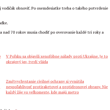
oj vodičák obnoviť. Po osemdesiatke treba o takého potvrdenie
adke.
a nad 70 rokov musia chodiť po overovanie každé tri roky a
e
V Poľsku sa objavili xenofóbne nálady proti Ukrajine. Je to
okrajový jav, tvrdí vláda
Zmŕtvychvstanie civilnej ochrany si vynútila
í
nespoľahlivosť protiraketovej a protidronovej obrany. Nie
každý žije vo veľkomeste, kde majú metro