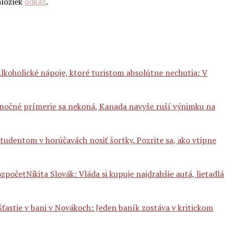
áložiek
odkaz
.
lkoholické nápoje, ktoré turistom absolútne nechutia: V
nočné prímerie sa nekoná, Kanada navyše ruší výnimku na
študentom v horúčavách nosiť šortky. Pozrite sa, ako vtipne
Nikita Slovák: Vláda si kupuje najdrahšie autá, lietadlá
ťastie v bani v Novákoch: Jeden baník zostáva v kritickom