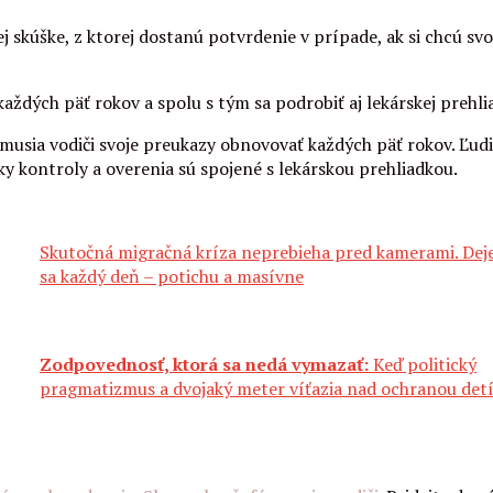
ej skúške, z ktorej dostanú potvrdenie v prípade, ak si chcú sv
aždých päť rokov a spolu s tým sa podrobiť aj lekárskej prehli
 musia vodiči svoje preukazy obnovovať každých päť rokov. Ľudi
tky kontroly a overenia sú spojené s lekárskou prehliadkou.
Skutočná migračná kríza neprebieha pred kamerami. Dej
sa každý deň – potichu a masívne
Zodpovednosť, ktorá sa nedá vymazať:
Keď politický
pragmatizmus a dvojaký meter víťazia nad ochranou det