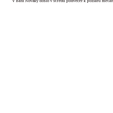
V Bani Nováky došlo v stredu podvečer k požiaru metá