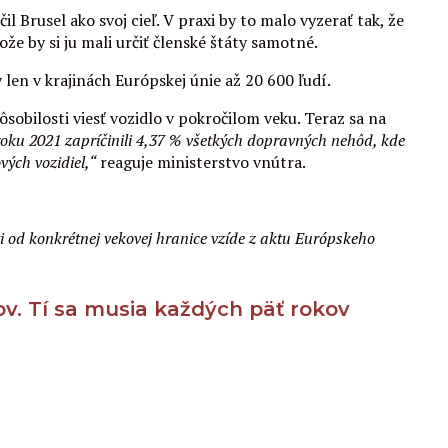
rusel ako svoj cieľ. V praxi by to malo vyzerať tak, že
e by si ju mali určiť členské štáty samotné.
en v krajinách Európskej únie až 20 600 ľudí.
ôsobilosti viesť vozidlo v pokročilom veku. Teraz sa na
 roku 2021 zapríčinili 4,37 % všetkých dopravných nehôd, kde
vých vozidiel,“
reaguje ministerstvo vnútra.
i od konkrétnej vekovej hranice vzíde z aktu Európskeho
v. Tí sa musia každých päť rokov