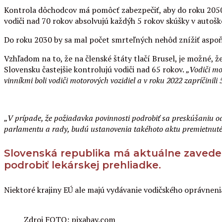
Kontrola dôchodcov má pomôcť zabezpečiť, aby do roku 2050 
vodiči nad 70 rokov absolvujú každýh 5 rokov skúšky v autošk
Do roku 2030 by sa mal počet smrteľných nehôd znížiť aspoň 
Vzhľadom na to, že na členské štáty tlačí Brusel, je možné, ž
Slovensku častejšie kontrolujú vodiči nad 65 rokov.
„Vodiči mo
vinníkmi boli vodiči motorových vozidiel a v roku 2022 zapríčinil
„V prípade, že požiadavka povinnosti podrobiť sa preskúšaniu odb
parlamentu a rady, budú ustanovenia takéhoto aktu premietnuté 
Slovenská republika má aktuálne zaveden
podrobiť lekárskej prehliadke.
Niektoré krajiny EÚ ale majú vydávanie vodičského oprávnen
Zdroj FOTO: pixabay.com