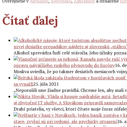
Uverejnené v
Aktuálne
,
Slovensko
,
Zahraničie
a označené
Eu
Čítať ďalej
prvej desiatke prepadákov nájdete aj slovenskú „stálicu
Alkohol sprevádza ľudí celé stáročia. Jeho účinky poznal
opravu najväčšieho ruského plynovodu do Európy
16. d
Moskva uviedla, že po takmer desiatich mesiacoch vojny
sa vynašli
25. júla 2021
„Neporušili sme žiadne pravidlá. Chceme len, aby mali v
aj zbytočné IT služby. A Slovákom pripravili samovraž
Drahí priatelia, vy všetci, ktorí čítate moje čoraz zúfal
stave, zvyšní sú pri vedomí, ale psychicky otrasení
26. 