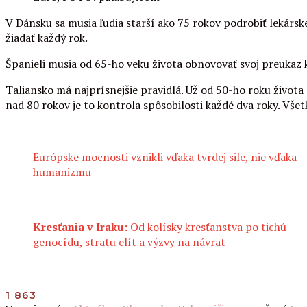
V Dánsku sa musia ľudia starší ako 75 rokov podrobiť lekársk
žiadať každý rok.
Španieli musia od 65-ho veku života obnovovať svoj preukaz k
Taliansko má najprísnejšie pravidlá. Už od 50-ho roku života
nad 80 rokov je to kontrola spôsobilosti každé dva roky. Vše
Európske mocnosti vznikli vďaka tvrdej sile, nie vďaka
humanizmu
Kresťania v Iraku:
Od kolísky kresťanstva po tichú
genocídu, stratu elít a výzvy na návrat
1 863