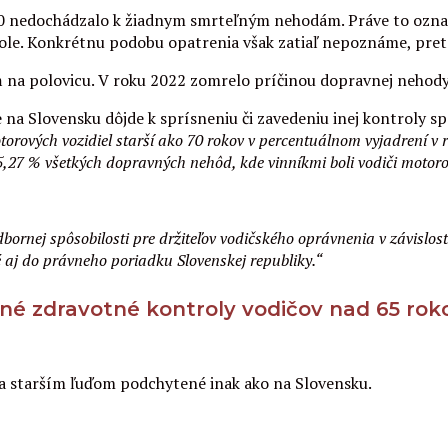
nedochádzalo k žiadnym smrteľným nehodám. Práve to označil B
ole. Konkrétnu podobu opatrenia však zatiaľ nepoznáme, pretož
na polovicu. V roku 2022 zomrelo príčinou dopravnej nehody l
e na Slovensku dôjde k sprísneniu či zavedeniu inej kontroly sp
torových vozidiel starší ako 70 rokov v percentuálnom vyjadrení v
i 5,27 % všetkých dopravných nehôd, kde vinníkmi boli vodiči motoro
ornej spôsobilosti pre držiteľov vodičského oprávnenia v závislost
aj do právneho poriadku Slovenskej republiky.“
é zdravotné kontroly vodičov nad 65 roko
ia starším ľuďom podchytené inak ako na Slovensku.