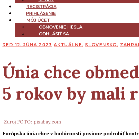
REGISTRÁCIA
PRIHLÁSENIE
MÔJ ÚČET
OBNOVENIE HESLA
ODHLÁSIŤ SA
RED
12. JÚNA 2023
AKTUÁLNE
,
SLOVENSKO
,
ZAHRA
Únia chce obmedz
5 rokov by mali 
Zdroj FOTO: pixabay.com
Európska únia chce v budúcnosti povinne podrobiť kontro