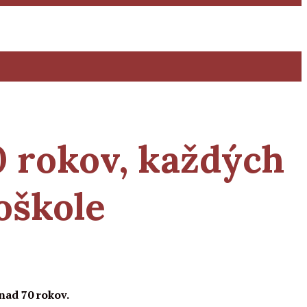
0 rokov, každých
oškole
nad 70 rokov.