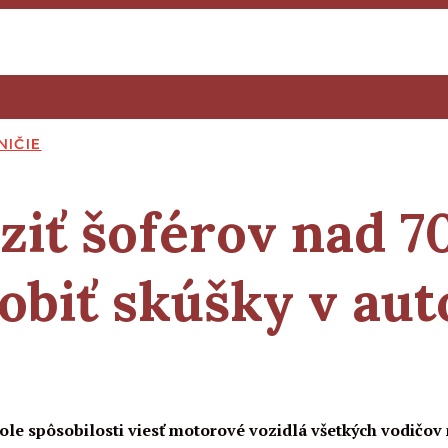
NIČIE
iť šoférov nad 7
robiť skúšky v aut
le spôsobilosti viesť motorové vozidlá všetkých vodičov 