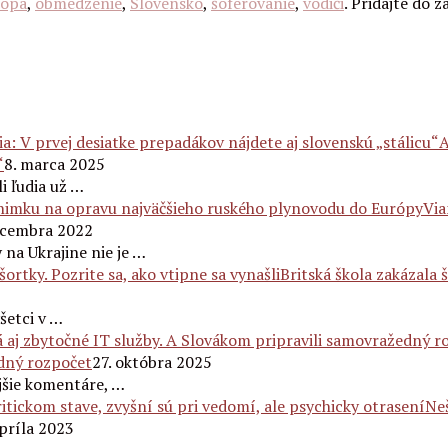
rópa
,
obmedzenie
,
Slovensko
,
šoférovanie
,
vodiči
. Pridajte do z
A
“
8. marca 2025
i ľudia už …
Via
ecembra 2022
 na Ukrajine nie je …
Britská škola zakázala 
šetci v …
edný rozpočet
27. októbra 2025
ejšie komentáre, …
Neš
apríla 2023