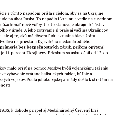
ácie s týmto nápadom prišla s cieľom, aby sa na Ukrajine
ebude na úkor Ruska. To napadlo Ukrajinu a vedie na susednom
môžu konať nové voľby, tak to stanovuje ukrajinská ústava.
ho v úrade. A jeho zotrvanie si praje aj väčšina Ukrajincov,
, ale aj to, akú má dôveru ľudu aktuálna hlava štátu.
 odvoláva na prieskum Kyjevského medzinárodného
o prímeria bez bezpečnostných záruk, pričom opýtaní
 je 11 percent Ukrajincov. Prieskum sa uskutočnil od 12. do
ojakov malo prísť na pomoc Moskve kvôli vojenskému ťaženiu
ké vybavenie vrátane balistických rakiet, húfnic a
jských vojakov. Podľa juhokórejskej armády došlo k stratám na
eností.
 TASS, k dohode prispel aj Medzinárodný Červený kríž.