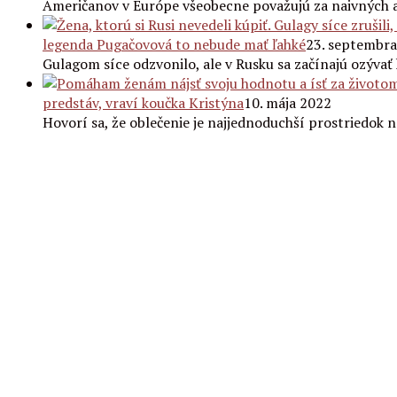
Američanov v Európe všeobecne považujú za naivných 
legenda Pugačovová to nebude mať ľahké
23. septembr
Gulagom síce odzvonilo, ale v Rusku sa začínajú ozývať
predstáv, vraví koučka Kristýna
10. mája 2022
Hovorí sa, že oblečenie je najjednoduchší prostriedok 