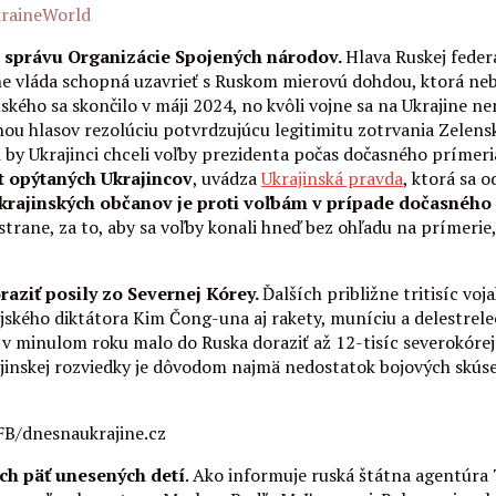
UkraineWorld
ú správu Organizácie Spojených národov.
Hlava Ruskej feder
stane vláda schopná uzavrieť s Ruskom mierovú dohdou, ktorá n
ského sa skončilo v máji 2024, no kvôli vojne sa na Ukrajine ne
nou hlasov rezolúciu potvrdzujúcu legitimitu zotrvania Zelenské
i by Ukrajinci chceli voľby prezidenta počas dočasného prímeria
t opýtaných Ukrajincov
, uvádza
Ukrajinská pravda
, ktorá sa
ukrajinských občanov je proti voľbám v prípade dočasnéh
strane, za to, aby sa voľby konali hneď bez ohľadu na prímerie,
aziť posily zo Severnej Kórey.
Ďalších približne tritisíc v
ského diktátora Kim Čong-una aj rakety, muníciu a delestrelec
ž v minulom roku malo do Ruska doraziť až 12-tisíc severokóre
ajinskej rozviedky je dôvodom najmä nedostatok bojových skús
FB/dnesnaukrajine.cz
ch päť unesených detí
. Ako informuje ruská štátna agentúra