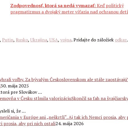
Zodpovednosť, ktorá sa nedá vymazať:
Keď politický
pragmatizmus a dvojaký meter víťazia nad ochranou det
,
Putin
,
Rusko
,
Ukrajina
,
USA
,
vojna
. Pridajte do záložiek
odkaz
.
ú
30. mája 2025
torá pre Slovákov …
Skončil sa ťah na švajčiar
leli si, že …
i prosia, aby pri nich ostali
24. mája 2026