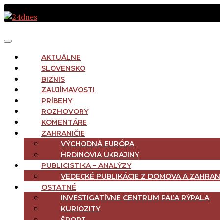
Preskočiť
na
obsah
MAIN
Menu
NAVIGATION
AKTUÁLNE
SLOVENSKO
BIZNIS
ZAUJÍMAVOSTI
PRÍBEHY
ROZHOVORY
KOMENTÁRE
ZAHRANIČIE
VÝCHODNÁ EURÓPA
HRDINOVIA UKRAJINY
PUBLICISTIKA – ANALÝZY
VEDECKÉ PUBLIKÁCIE Z DOMOVA A ZAHRAN
OSTATNÉ
INVESTIGATÍVNE CENTRUM PAĽA RÝPALA
KURIOZITY
ŠPORT