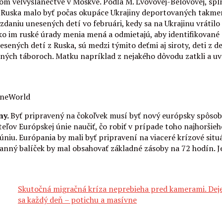
kom veľvyslanectve v Moskve. Podľa M. Ľvovovej-Belovovej, sp
do Ruska malo byť počas okupáce Ukrajiny deportovaných takmer
daniu unesených detí vo februári, kedy sa na Ukrajinu vrátilo 
ko im ruské úrady menia mená a odmietajú, aby identifikované d
nesených detí z Ruska, sú medzi týmito deťmi aj siroty, deti 
ačných táboroch. Matku napríklad z nejakého dôvodu zatkli a uvä
ineWorld
ny.
Byť pripravený na čokoľvek musí byť nový európsky spôsob
ľov Európskej únie naučiť, čo robiť v prípade toho najhoršieh
niu. Európania by mali byť pripravení na viaceré krízové situá
hranný balíček by mal obsahovať základné zásoby na 72 hodín. J
Skutočná migračná kríza neprebieha pred kamerami. Dej
sa každý deň – potichu a masívne