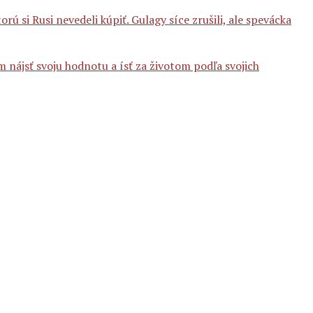
orú si Rusi nevedeli kúpiť. Gulagy síce zrušili, ale spevácka
ájsť svoju hodnotu a ísť za životom podľa svojich