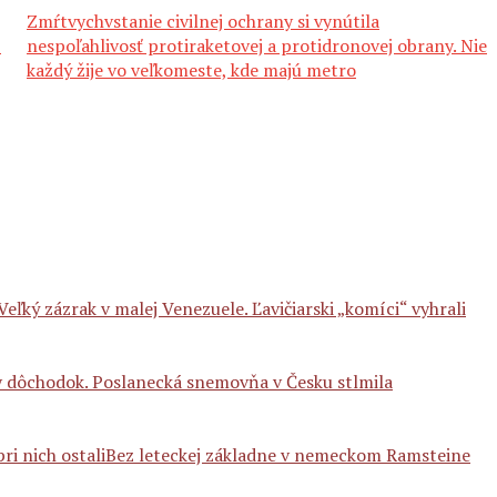
Zmŕtvychvstanie civilnej ochrany si vynútila
í
nespoľahlivosť protiraketovej a protidronovej obrany. Nie
každý žije vo veľkomeste, kde majú metro
Veľký zázrak v malej Venezuele. Ľavičiarski „komíci“ vyhrali
sky dôchodok. Poslanecká snemovňa v Česku stlmila
Bez leteckej základne v nemeckom Ramsteine