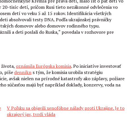
lnomocnenkyne Kremľa pre práva detí, malo ísť o päť detí vo
 20-tisíc detí, pričom Rusi tieto nezákonné odvlečenia vo
osem detí vo veku 5 až 15 rokov. Identifikácia všetkých
eti absolvovali testy DNA. Podľa ukrajinskej právničky
z detských domovov alebo domovov rodinného typu.
znili a deti poslali do Ruska,“ povedala v rozhovore pre
 života,
oznámila Európska komisia
. Po iniciatíve investovať
o, píše
denníkn
s tým, že komisia urobila stratégiu
cie, avšak nielen na prírodné katastrofy ako záplavy, požiare
eho súčasťou majú byť napríklad doklady, konzervy, voda na
e
V Poľsku sa objavili xenofóbne nálady proti Ukrajine. Je to
okrajový jav, tvrdí vláda