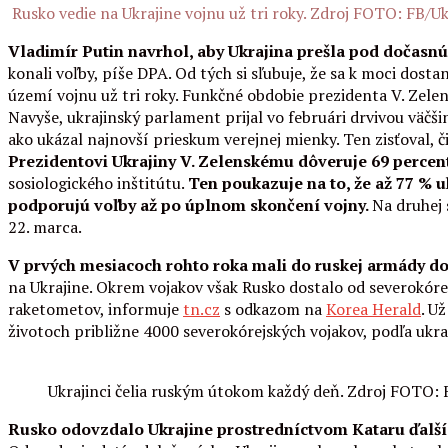
Rusko vedie na Ukrajine vojnu už tri roky. Zdroj FOTO: FB/
Vladimír Putin navrhol, aby Ukrajina prešla pod dočasn
konali voľby, píše DPA. Od tých si sľubuje, že sa k moci do
území vojnu už tri roky. Funkčné obdobie prezidenta V. Zelen
Navyše, ukrajinský parlament prijal vo februári drvivou väčši
ako ukázal najnovší prieskum verejnej mienky. Ten zisťoval, č
Prezidentovi Ukrajiny V. Zelenskému dôveruje 69 percen
sosiologického inštitútu.
Ten poukazuje na to, že až 77 % 
podporujú voľby až po úplnom skončení vojny.
Na druhej 
22. marca.
V prvých mesiacoch rohto roka mali do ruskej armády dor
na Ukrajine. Okrem vojakov však Rusko dostalo od severokórej
raketometov, informuje
tn.cz
s odkazom na
Korea Herald
. U
životoch približne 4000 severokórejských vojakov, podľa ukr
Ukrajinci čelia ruským útokom každý deň. Zdroj FOTO: 
Rusko odovzdalo Ukrajine prostredníctvom Kataru ďalší