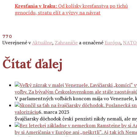
Kresťania v Iraku:
Od kolísky kresťanstva po tichú
genocídu, stratu elít a výzvy na návrat
770
Uverejnené v
Aktuálne
,
Zahraničie
a označené
Európa
,
NATO
Čítať ďalej
voľby. Za bývalým Československom ale stále zaostávaj
V parlamentných voľbách koncom mája vo Venezuele, k
valorizáciu
6. marca 2023
Švajčiarsky dôchodok českí penzisti nikdy nemali, ale mys
by si Američania v Európe ani „neškrtli“. Aj tak ich Nemc