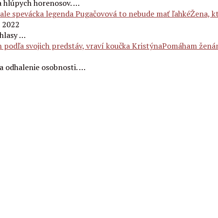
a hlúpych horenosov. …
Žena, kt
a 2022
 hlasy …
Pomáham ženám n
na odhalenie osobnosti. …