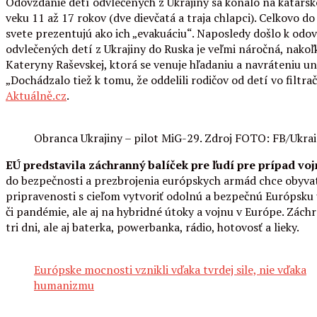
Odovzdanie detí odvlečených z Ukrajiny sa konalo na katars
veku 11 až 17 rokov (dve dievčatá a traja chlapci). Celkovo 
svete prezentujú ako ich „evakuáciu“. Naposledy došlo k odovz
odvlečených detí z Ukrajiny do Ruska je veľmi náročná, nakoľ
Kateryny Raševskej, ktorá se venuje hľadaniu a navráteniu u
„Dochádzalo tiež k tomu, že oddelili rodičov od detí vo filtr
Aktuálně.cz
.
Obranca Ukrajiny – pilot MiG-29. Zdroj FOTO: FB/Ukra
EÚ predstavila záchranný balíček pre ľudí pre prípad voj
do bezpečnosti a prezbrojenia európskych armád chce obyvate
pripravenosti s cieľom vytvoriť odolnú a bezpečnú Európsku ú
či pandémie, ale aj na hybridné útoky a vojnu v Európe. Zác
tri dni, ale aj baterka, powerbanka, rádio, hotovosť a lieky.
Európske mocnosti vznikli vďaka tvrdej sile, nie vďaka
humanizmu