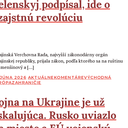
elenskyj podpísal, ide o
zajstnú revolúciu
Čítať viac
ajinská Verchovna Rada, najvyšší zákonodárny orgán
ajinskej republiky, prijala zákon, podľa ktorého sa na ruštinu
 menšinový a […]
BLIKOVANÉ
 JÚNA 2026
AKTUÁLNE
KOMENTÁRE
VÝCHODNÁ
RÓPA
ZAHRANIČIE
ojna na Ukrajine je už
skalujúca. Rusko uviazlo