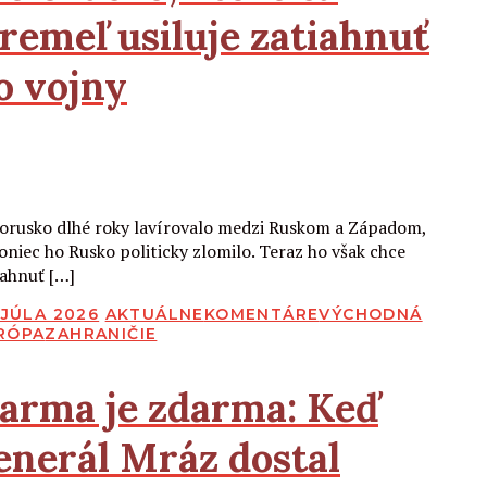
remeľ usiluje zatiahnuť
o vojny
Čítať viac
lorusko dlhé roky lavírovalo medzi Ruskom a Západom,
oniec ho Rusko politicky zlomilo. Teraz ho však chce
iahnuť […]
BLIKOVANÉ
 JÚLA 2026
AKTUÁLNE
KOMENTÁRE
VÝCHODNÁ
RÓPA
ZAHRANIČIE
arma je zdarma:
Keď
enerál Mráz dostal