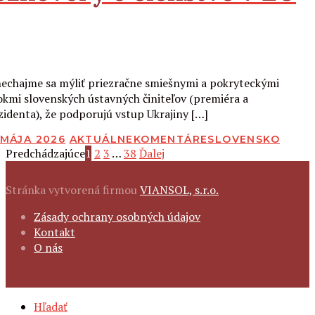
Čítať viac
echajme sa mýliť priezračne smiešnymi a pokryteckými
okmi slovenských ústavných činiteľov (premiéra a
zidenta), že podporujú vstup Ukrajiny […]
BLIKOVANÉ
 MÁJA 2026
AKTUÁLNE
KOMENTÁRE
SLOVENSKO
Navigácia
Predchádzajúce
1
2
3
…
38
Ďalej
Stránka vytvorená firmou
VIANSOL, s.r.o.
článkov
FOOTER
Zásady ochrany osobných údajov
NAVIGATION
Kontakt
O nás
SECONDARY
Hľadať