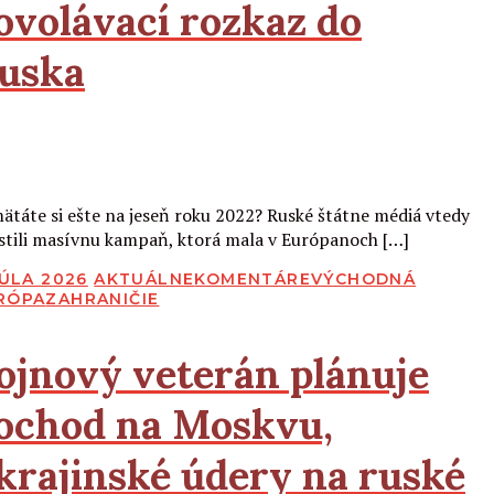
ovolávací rozkaz do
uska
Čítať viac
ätáte si ešte na jeseň roku 2022? Ruské štátne médiá vtedy
stili masívnu kampaň, ktorá mala v Európanoch […]
BLIKOVANÉ
JÚLA 2026
AKTUÁLNE
KOMENTÁRE
VÝCHODNÁ
RÓPA
ZAHRANIČIE
ojnový veterán plánuje
ochod na Moskvu,
krajinské údery na ruské