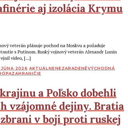
afinérie aj izolácia Krymu
Čítať viac
nový veterán plánuje pochod na Moskvu a požaduje
etnutie s Putinom. Ruský vojnový veterán Alexandr Lunin
ejnil video, […]
BLIKOVANÉ
. JÚNA 2026
AKTUÁLNE
NEZARADENÉ
VÝCHODNÁ
RÓPA
ZAHRANIČIE
krajinu a Poľsko dobehli
ch vzájomné dejiny. Bratia
 zbrani v boji proti ruskej