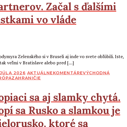
artnerov. Začal s ďalšími
istkami vo vláde
Čítať viac
dymyra Zelenského si v Bruseli aj inde vo svete obľúbili. Iste,
 tak veľmi v Bratislave alebo pred […]
BLIKOVANÉ
 JÚLA 2026
AKTUÁLNE
KOMENTÁRE
VÝCHODNÁ
RÓPA
ZAHRANIČIE
opiaci sa aj slamky chytá.
opí sa Rusko a slamkou je
ielorusko, ktoré sa