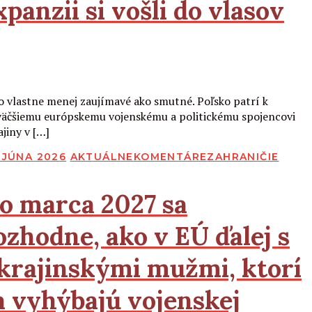
xpanzii si vošli do vlasov
Čítať viac
to vlastne menej zaujímavé ako smutné. Poľsko patrí k
väčšiemu európskemu vojenskému a politickému spojencovi
ajiny v […]
BLIKOVANÉ
. JÚNA 2026
AKTUÁLNE
KOMENTÁRE
ZAHRANIČIE
o marca 2027 sa
ozhodne, ako v
EÚ
ďalej s
krajinskými mužmi, ktorí
a vyhýbajú vojenskej