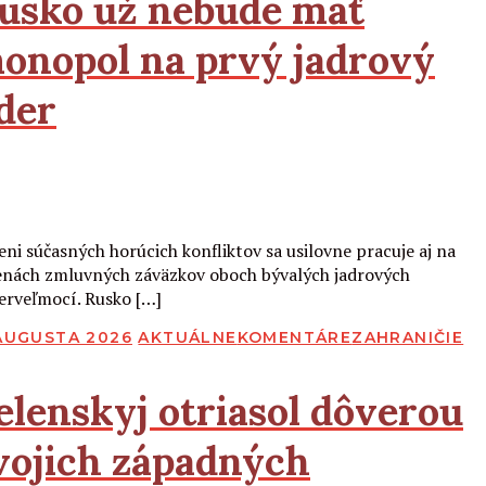
usko už nebude mať
onopol na prvý jadrový
der
Čítať viac
ieni súčasných horúcich konfliktov sa usilovne pracuje aj na
nách zmluvných záväzkov oboch bývalých jadrových
erveľmocí. Rusko […]
BLIKOVANÉ
 AUGUSTA 2026
AKTUÁLNE
KOMENTÁRE
ZAHRANIČIE
elenskyj otriasol dôverou
vojich západných