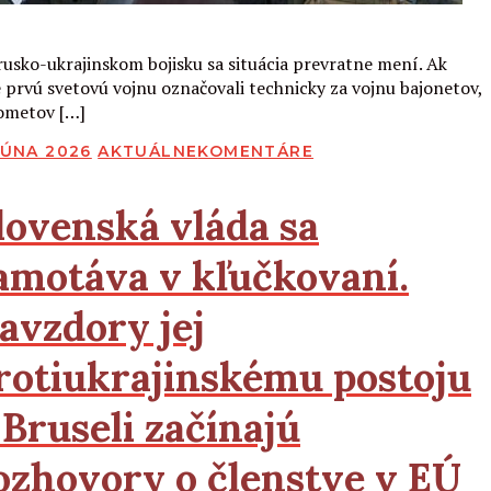
Čítať viac
rusko-ukrajinskom bojisku sa situácia prevratne mení. Ak
 prvú svetovú vojnu označovali technicky za vojnu bajonetov,
ometov […]
BLIKOVANÉ
JÚNA 2026
AKTUÁLNE
KOMENTÁRE
lovenská vláda sa
amotáva v kľučkovaní.
avzdory jej
rotiukrajinskému postoju
 Bruseli začínajú
ozhovory o členstve v
EÚ