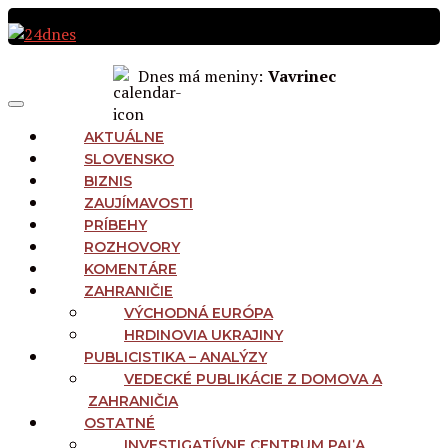
Preskočiť
na
obsah
Dnes má meniny:
Vavrinec
MAIN
Menu
NAVIGATION
AKTUÁLNE
SLOVENSKO
BIZNIS
ZAUJÍMAVOSTI
PRÍBEHY
ROZHOVORY
KOMENTÁRE
ZAHRANIČIE
VÝCHODNÁ EURÓPA
HRDINOVIA UKRAJINY
PUBLICISTIKA – ANALÝZY
VEDECKÉ PUBLIKÁCIE Z DOMOVA A
ZAHRANIČIA
OSTATNÉ
INVESTIGATÍVNE CENTRUM PAĽA