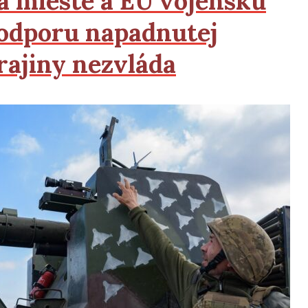
a mieste a
EÚ
vojenskú
odporu napadnutej
rajiny nezvláda