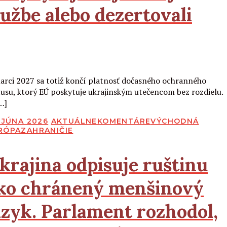
lužbe alebo dezertovali
Čítať viac
arci 2027 sa totiž končí platnosť dočasného ochranného
tusu, ktorý EÚ poskytuje ukrajinským utečencom bez rozdielu.
…]
BLIKOVANÉ
. JÚNA 2026
AKTUÁLNE
KOMENTÁRE
VÝCHODNÁ
RÓPA
ZAHRANIČIE
krajina odpisuje ruštinu
ko chránený menšinový
azyk. Parlament rozhodol,