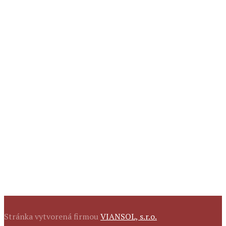
Stránka vytvorená firmou
VIANSOL, s.r.o.