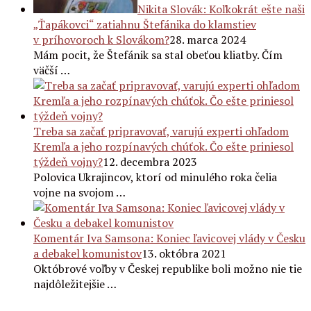
Nikita Slovák: Koľkokrát ešte naši
„Ťapákovci“ zatiahnu Štefánika do klamstiev
v príhovoroch k Slovákom?
28. marca 2024
Mám pocit, že Štefánik sa stal obeťou kliatby. Čím
väčší …
Treba sa začať pripravovať, varujú experti ohľadom
Kremľa a jeho rozpínavých chúťok. Čo ešte priniesol
týždeň vojny?
12. decembra 2023
Polovica Ukrajincov, ktorí od minulého roka čelia
vojne na svojom …
Komentár Iva Samsona: Koniec ľavicovej vlády v Česku
a debakel komunistov
13. októbra 2021
Októbrové voľby v Českej republike boli možno nie tie
najdôležitejšie …