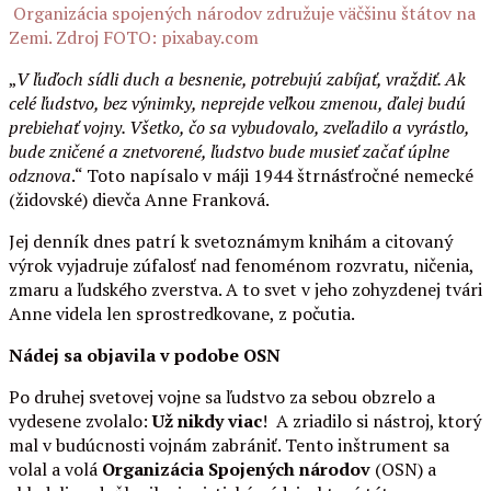
Organizácia spojených národov združuje väčšinu štátov na
Zemi. Zdroj FOTO: pixabay.com
„
V ľuďoch sídli duch a besnenie, potrebujú zabíjať, vraždiť. Ak
celé ľudstvo, bez výnimky, neprejde veľkou zmenou, ďalej budú
prebiehať vojny. Všetko, čo sa vybudovalo, zveľadilo a vyrástlo,
bude zničené a znetvorené, ľudstvo bude musieť začať úplne
odznova
.“ Toto napísalo v máji 1944 štrnásťročné nemecké
(židovské) dievča Anne Franková.
Jej denník dnes patrí k svetoznámym knihám a citovaný
výrok vyjadruje zúfalosť nad fenoménom rozvratu, ničenia,
zmaru a ľudského zverstva. A to svet v jeho zohyzdenej tvári
Anne videla len sprostredkovane, z počutia.
Nádej sa objavila v podobe OSN
Po druhej svetovej vojne sa ľudstvo za sebou obzrelo a
vydesene zvolalo:
Už nikdy viac
! A zriadilo si nástroj, ktorý
mal v budúcnosti vojnám zabrániť. Tento inštrument sa
volal a volá
Organizácia Spojených národov
(OSN) a