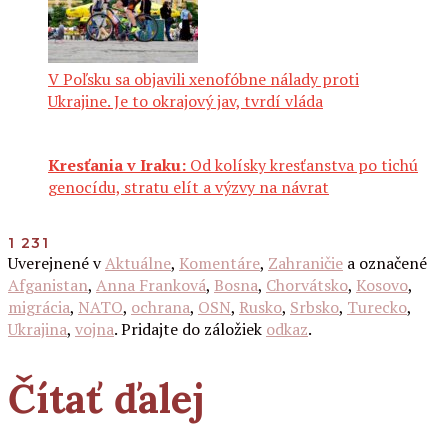
V Poľsku sa objavili xenofóbne nálady proti
Ukrajine. Je to okrajový jav, tvrdí vláda
Kresťania v Iraku:
Od kolísky kresťanstva po tichú
genocídu, stratu elít a výzvy na návrat
1 231
Uverejnené v
Aktuálne
,
Komentáre
,
Zahraničie
a označené
Afganistan
,
Anna Franková
,
Bosna
,
Chorvátsko
,
Kosovo
,
migrácia
,
NATO
,
ochrana
,
OSN
,
Rusko
,
Srbsko
,
Turecko
,
Ukrajina
,
vojna
. Pridajte do záložiek
odkaz
.
Čítať ďalej