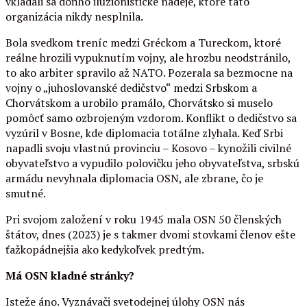
vkladali sa doňho iluzionistické nádeje, ktoré táto
organizácia nikdy nesplnila.
Bola svedkom treníc medzi Gréckom a Tureckom, ktoré
reálne hrozili vypuknutím vojny, ale hrozbu neodstránilo,
to ako arbiter spravilo až NATO. Pozerala sa bezmocne na
vojny o „juhoslovanské dedičstvo“ medzi Srbskom a
Chorvátskom a urobilo pramálo, Chorvátsko si muselo
pomôcť samo ozbrojeným vzdorom. Konflikt o dedičstvo sa
vyzúril v Bosne, kde diplomacia totálne zlyhala. Keď Srbi
napadli svoju vlastnú provinciu – Kosovo – kynožili civilné
obyvateľstvo a vypudilo polovičku jeho obyvateľstva, srbskú
armádu nevyhnala diplomacia OSN, ale zbrane, čo je
smutné.
Pri svojom založení v roku 1945 mala OSN 50 členských
štátov, dnes (2023) je s takmer dvomi stovkami členov ešte
ťažkopádnejšia ako kedykoľvek predtým.
Má OSN kladné stránky?
Isteže áno. Vyznávači svetodejnej úlohy OSN nás