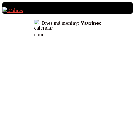
Preskočiť
na
obsah
Dnes má meniny:
Vavrinec