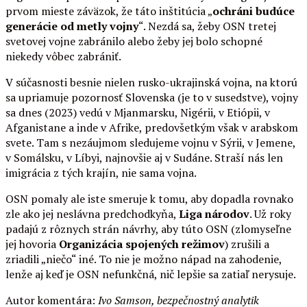
prvom mieste záväzok, že táto inštitúcia „
ochráni budúce
generácie od metly vojny
“. Nezdá sa, žeby OSN tretej
svetovej vojne zabránilo alebo žeby jej bolo schopné
niekedy vôbec zabrániť.
V súčasnosti besnie nielen rusko-ukrajinská vojna, na ktorú
sa upriamuje pozornosť Slovenska (je to v susedstve), vojny
sa dnes (2023) vedú v Mjanmarsku, Nigérii, v Etiópii, v
Afganistane a inde v Afrike, predovšetkým však v arabskom
svete. Tam s nezáujmom sledujeme vojnu v Sýrii, v Jemene,
v Somálsku, v Líbyi, najnovšie aj v Sudáne. Straší nás len
imigrácia z tých krajín, nie sama vojna.
OSN pomaly ale iste smeruje k tomu, aby dopadla rovnako
zle ako jej neslávna predchodkyňa,
Liga národov
. Už roky
padajú z rôznych strán návrhy, aby túto OSN (zlomyseľne
jej hovoria
Organizácia spojených režimov
) zrušili a
zriadili „niečo“ iné. To nie je možno nápad na zahodenie,
lenže aj keď je OSN nefunkčná, nič lepšie sa zatiaľ nerysuje.
Autor komentára:
Ivo Samson, bezpečnostný analytik