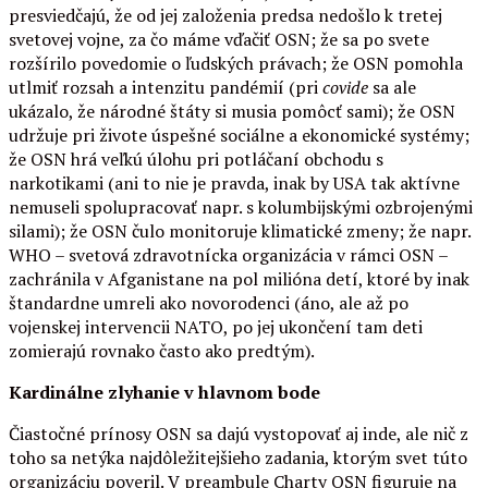
presviedčajú, že od jej založenia predsa nedošlo k tretej
svetovej vojne, za čo máme vďačiť OSN; že sa po svete
rozšírilo povedomie o ľudských právach; že OSN pomohla
utlmiť rozsah a intenzitu pandémií (pri
covide
sa ale
ukázalo, že národné štáty si musia pomôcť sami); že OSN
udržuje pri živote úspešné sociálne a ekonomické systémy;
že OSN hrá veľkú úlohu pri potláčaní obchodu s
narkotikami (ani to nie je pravda, inak by USA tak aktívne
nemuseli spolupracovať napr. s kolumbijskými ozbrojenými
silami); že OSN čulo monitoruje klimatické zmeny; že napr.
WHO – svetová zdravotnícka organizácia v rámci OSN –
zachránila v Afganistane na pol milióna detí, ktoré by inak
štandardne umreli ako novorodenci (áno, ale až po
vojenskej intervencii NATO, po jej ukončení tam deti
zomierajú rovnako často ako predtým).
Kardinálne zlyhanie v hlavnom bode
Čiastočné prínosy OSN sa dajú vystopovať aj inde, ale nič z
toho sa netýka najdôležitejšieho zadania, ktorým svet túto
organizáciu poveril. V preambule Charty OSN figuruje na