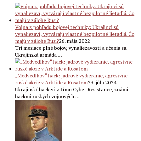
Vojna z pohľadu bojovej techniky: Ukrajinci sú
vynaliezaví, vytvárajú vlastné bezpilotné lietadlá. Čo
majú v zálohe Rusi?
26. mája 2022
Tri mesiace plné bojov, vynaliezavosti a učenia sa.
Ukrajinská armáda …
„Medvedíkov“ hack: jadrové vydieranie, agresívne
ruské akcie v Arktíde a Rosatom
23. júla 2024
Ukrajinskí hackeri z tímu Cyber ​​​​Resistance, známi
hackmi ruských vojnových …