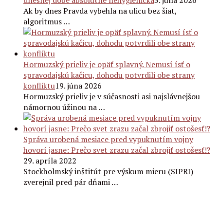
Ak by dnes Pravda vybehla na ulicu bez šiat,
algoritmus …
Hormuzský prieliv je opäť splavný. Nemusí ísť o
spravodajskú kačicu, dohodu potvrdili obe strany
konfliktu
19. júna 2026
Hormuzský prieliv je v súčasnosti asi najslávnejšou
námornou úžinou na …
Správa urobená mesiace pred vypuknutím vojny
hovorí jasne: Prečo svet zrazu začal zbrojiť ostošesť!?
29. apríla 2022
Stockholmský inštitút pre výskum mieru (SIPRI)
zverejnil pred pár dňami …