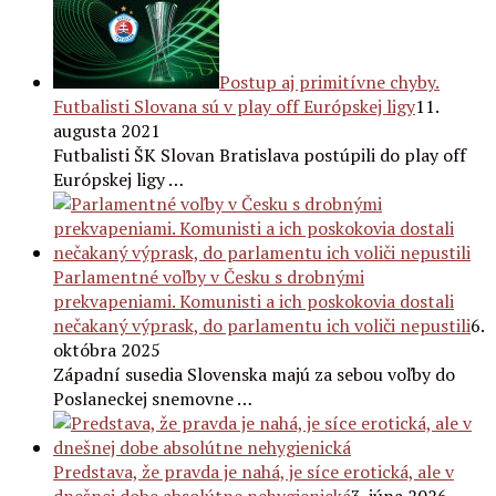
Postup aj primitívne chyby.
Futbalisti Slovana sú v play off Európskej ligy
11.
augusta 2021
Futbalisti ŠK Slovan Bratislava postúpili do play off
Európskej ligy …
Parlamentné voľby v Česku s drobnými
prekvapeniami. Komunisti a ich poskokovia dostali
nečakaný výprask, do parlamentu ich voliči nepustili
6.
októbra 2025
Západní susedia Slovenska majú za sebou voľby do
Poslaneckej snemovne …
Predstava, že pravda je nahá, je síce erotická, ale v
dnešnej dobe absolútne nehygienická
3. júna 2026