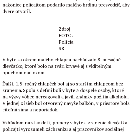
nakoniec policajtom podarilo malého hrdinu presvedčiť, aby
dvere otvoril.
Zdroj
FOTO:
Polícia
SR
V byte sa okrem malého chlapca nachádzalo 8-mesačné
dievčatko, ktoré bolo na tvári krvavé aj s viditeľným
opuchom nad okom.
Ďalší, 1,5-ročný chlapček bol aj so starším chlapcom bez
zranenia. Spolu s deťmi boli v byte 3 dospelé osoby, ktoré
na výzvy vôbec nereagovali a javili známky požitia alkoholu.
V jednej z izieb bol otvorený navyše balkón, v priestore bola
citeľná zima a neporiadok.
Vzhľadom na stav detí, pomery v byte a zranenie dievčatka
policajti vyrozumeli záchranku a aj pracovníkov sociálnej