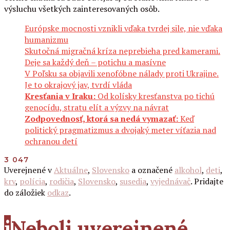
výsluchu všetkých zainteresovaných osôb.
Európske mocnosti vznikli vďaka tvrdej sile, nie vďaka
humanizmu
Skutočná migračná kríza neprebieha pred kamerami.
Deje sa každý deň – potichu a masívne
V Poľsku sa objavili xenofóbne nálady proti Ukrajine.
Je to okrajový jav, tvrdí vláda
Kresťania v Iraku:
Od kolísky kresťanstva po tichú
genocídu, stratu elít a výzvy na návrat
Zodpovednosť, ktorá sa nedá vymazať:
Keď
politický pragmatizmus a dvojaký meter víťazia nad
ochranou detí
3 047
Uverejnené v
Aktuálne
,
Slovensko
a označené
alkohol
,
deti
,
krv
,
polícia
,
rodičia
,
Slovensko
,
susedia
,
vyjednávač
. Pridajte
do záložiek
odkaz
.
i
Neboli uverejnené