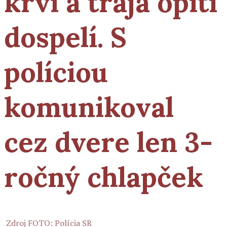
krvi a traja opití
dospelí. S
políciou
komunikoval
cez dvere len 3-
ročný chlapček
Zdroj FOTO: Polícia SR