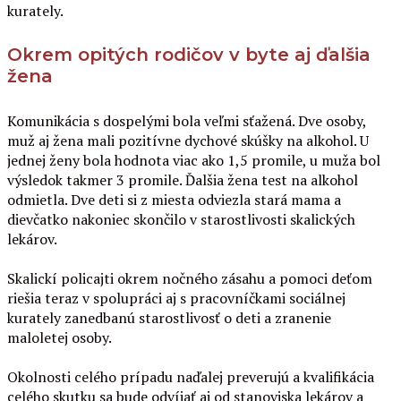
kurately.
Okrem opitých rodičov v byte aj ďalšia
žena
Komunikácia s dospelými bola veľmi sťažená. Dve osoby,
muž aj žena mali pozitívne dychové skúšky na alkohol. U
jednej ženy bola hodnota viac ako 1,5 promile, u muža bol
výsledok takmer 3 promile. Ďalšia žena test na alkohol
odmietla. Dve deti si z miesta odviezla stará mama a
dievčatko nakoniec skončilo v starostlivosti skalických
lekárov.
Skalickí policajti okrem nočného zásahu a pomoci deťom
riešia teraz v spolupráci aj s pracovníčkami sociálnej
kurately zanedbanú starostlivosť o deti a zranenie
maloletej osoby.
Okolnosti celého prípadu naďalej preverujú a kvalifikácia
celého skutku sa bude odvíjať aj od stanoviska lekárov a