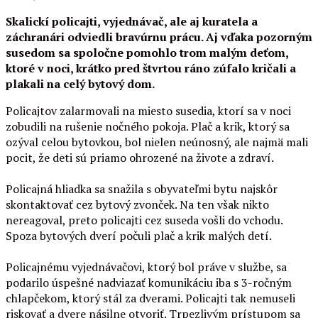
Skalickí policajti, vyjednávač, ale aj kuratela a
záchranári odviedli bravúrnu prácu. Aj vďaka pozorným
susedom sa spoločne pomohlo trom malým deťom,
ktoré v noci, krátko pred štvrtou ráno zúfalo kričali a
plakali na celý bytový dom.
Policajtov zalarmovali na miesto susedia, ktorí sa v noci
zobudili na rušenie nočného pokoja. Plač a krik, ktorý sa
ozýval celou bytovkou, bol nielen neúnosný, ale najmä mali
pocit, že deti sú priamo ohrozené na živote a zdraví.
Policajná hliadka sa snažila s obyvateľmi bytu najskôr
skontaktovať cez bytový zvonček. Na ten však nikto
nereagoval, preto policajti cez suseda vošli do vchodu.
Spoza bytových dverí počuli plač a krik malých detí.
Policajnému vyjednávačovi, ktorý bol práve v službe, sa
podarilo úspešné nadviazať komunikáciu iba s 3-ročným
chlapčekom, ktorý stál za dverami. Policajti tak nemuseli
riskovať a dvere násilne otvoriť. Trpezlivým prístupom sa