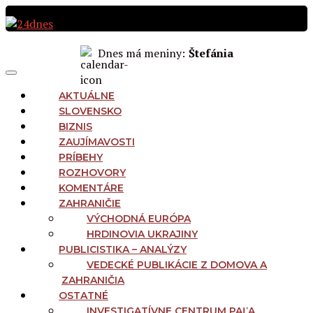
Preskočiť
na
obsah
Dnes má meniny:
Štefánia
MAIN
Menu
NAVIGATION
AKTUÁLNE
SLOVENSKO
BIZNIS
ZAUJÍMAVOSTI
PRÍBEHY
ROZHOVORY
KOMENTÁRE
ZAHRANIČIE
VÝCHODNÁ EURÓPA
HRDINOVIA UKRAJINY
PUBLICISTIKA – ANALÝZY
VEDECKÉ PUBLIKÁCIE Z DOMOVA A
ZAHRANIČIA
OSTATNÉ
INVESTIGATÍVNE CENTRUM PAĽA