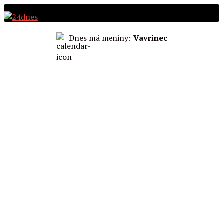
Preskočiť
na
obsah
Dnes má meniny:
Vavrinec