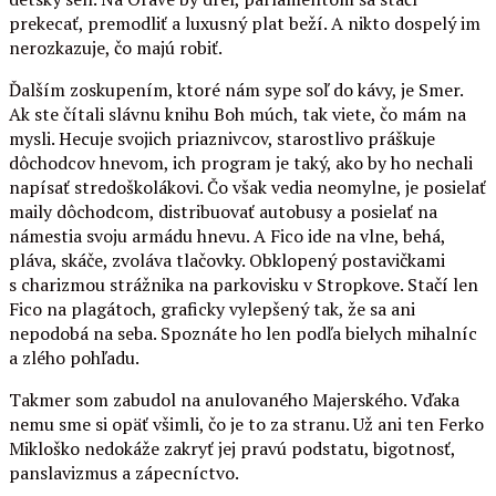
prekecať, premodliť a luxusný plat beží. A nikto dospelý im
nerozkazuje, čo majú robiť.
Ďalším zoskupením, ktoré nám sype soľ do kávy, je Smer.
Ak ste čítali slávnu knihu Boh múch, tak viete, čo mám na
mysli. Hecuje svojich priaznivcov, starostlivo práškuje
dôchodcov hnevom, ich program je taký, ako by ho nechali
napísať stredoškolákovi. Čo však vedia neomylne, je posielať
maily dôchodcom, distribuovať autobusy a posielať na
námestia svoju armádu hnevu. A Fico ide na vlne, behá,
pláva, skáče, zvoláva tlačovky. Obklopený postavičkami
s charizmou strážnika na parkovisku v Stropkove. Stačí len
Fico na plagátoch, graficky vylepšený tak, že sa ani
nepodobá na seba. Spoznáte ho len podľa bielych mihalníc
a zlého pohľadu.
Takmer som zabudol na anulovaného Majerského. Vďaka
nemu sme si opäť všimli, čo je to za stranu. Už ani ten Ferko
Mikloško nedokáže zakryť jej pravú podstatu, bigotnosť,
panslavizmus a zápecníctvo.