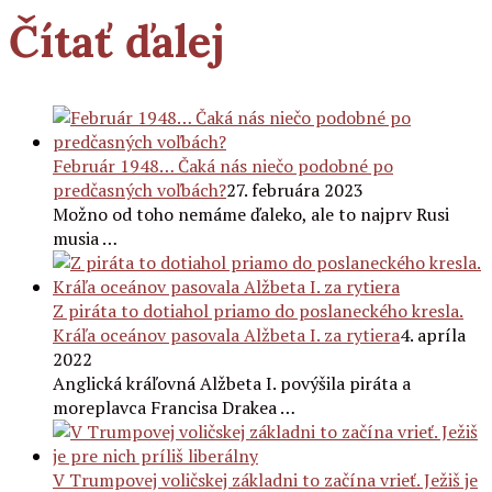
Čítať ďalej
Február 1948… Čaká nás niečo podobné po
predčasných voľbách?
27. februára 2023
Možno od toho nemáme ďaleko, ale to najprv Rusi
musia …
Z piráta to dotiahol priamo do poslaneckého kresla.
Kráľa oceánov pasovala Alžbeta I. za rytiera
4. apríla
2022
Anglická kráľovná Alžbeta I. povýšila piráta a
moreplavca Francisa Drakea …
V Trumpovej voličskej základni to začína vrieť. Ježiš je