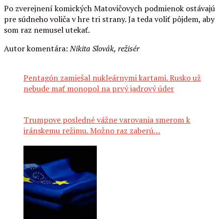
Po zverejnení komických Matovičovych podmienok ostávajú
pre súdneho voliča v hre tri strany. Ja teda voliť pôjdem, aby
som raz nemusel utekať.
Autor komentára:
Nikita Slovák, režisér
Pentagón zamiešal nukleárnymi kartami. Rusko už
nebude mať monopol na prvý jadrový úder
Trumpove posledné vážne varovania smerom k
iránskemu režimu. Možno raz zaberú…