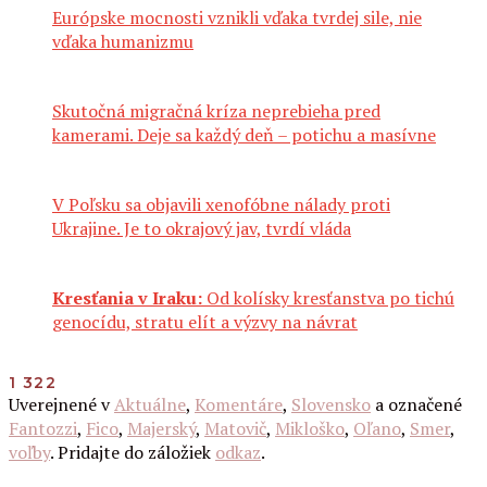
Európske mocnosti vznikli vďaka tvrdej sile, nie
vďaka humanizmu
Skutočná migračná kríza neprebieha pred
kamerami. Deje sa každý deň – potichu a masívne
V Poľsku sa objavili xenofóbne nálady proti
Ukrajine. Je to okrajový jav, tvrdí vláda
Kresťania v Iraku:
Od kolísky kresťanstva po tichú
genocídu, stratu elít a výzvy na návrat
1 322
Uverejnené v
Aktuálne
,
Komentáre
,
Slovensko
a označené
Fantozzi
,
Fico
,
Majerský
,
Matovič
,
Mikloško
,
Oľano
,
Smer
,
voľby
. Pridajte do záložiek
odkaz
.