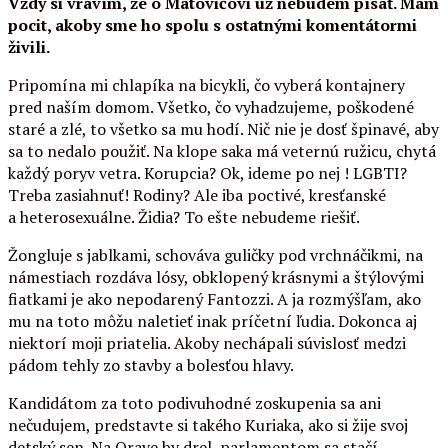
Vždy si vravím, že o Matovičovi už nebudem písať. Mám
pocit, akoby sme ho spolu s ostatnými komentátormi
živili.
Pripomína mi chlapíka na bicykli, čo vyberá kontajnery
pred naším domom. Všetko, čo vyhadzujeme, poškodené
staré a zlé, to všetko sa mu hodí. Nič nie je dosť špinavé, aby
sa to nedalo použiť. Na klope saka má veternú ružicu, chytá
každý poryv vetra. Korupcia? Ok, ideme po nej ! LGBTI?
Treba zasiahnuť! Rodiny? Ale iba poctivé, kresťanské
a heterosexuálne. Židia? To ešte nebudeme riešiť.
Žongluje s jablkami, schováva guličky pod vrchnáčikmi, na
námestiach rozdáva lósy, obklopený krásnymi a štýlovými
fiatkami je ako nepodarený Fantozzi. A ja rozmýšľam, ako
mu na toto môžu naletieť inak príčetní ľudia. Dokonca aj
niektorí moji priatelia. Akoby nechápali súvislosť medzi
pádom tehly zo stavby a bolesťou hlavy.
Kandidátom za toto podivuhodné zoskupenia sa ani
nečudujem, predstavte si takého Kuriaka, ako si žije svoj
detský sen. Na Orave by drel, parlamentom sa stačí