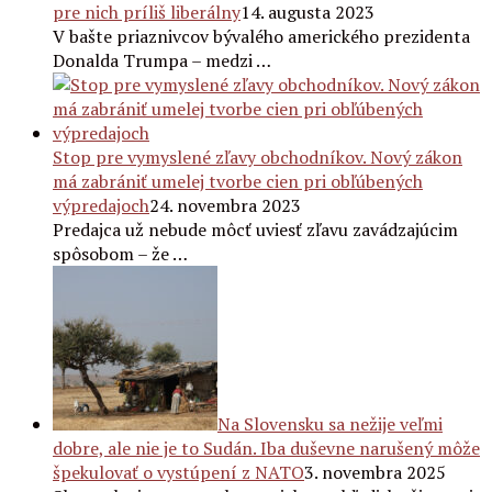
pre nich príliš liberálny
14. augusta 2023
V bašte priaznivcov bývalého amerického prezidenta
Donalda Trumpa – medzi …
Stop pre vymyslené zľavy obchodníkov. Nový zákon
má zabrániť umelej tvorbe cien pri obľúbených
výpredajoch
24. novembra 2023
Predajca už nebude môcť uviesť zľavu zavádzajúcim
spôsobom – že …
Na Slovensku sa nežije veľmi
dobre, ale nie je to Sudán. Iba duševne narušený môže
špekulovať o vystúpení z NATO
3. novembra 2025