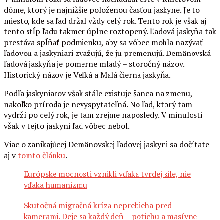
dóme, ktorý je najnižšie položenou časťou jaskyne. Je to
miesto, kde sa ľad držal vždy celý rok. Tento rok je však aj
tento stĺp ľadu takmer úplne roztopený. Ľadová jaskyňa tak
prestáva spĺňať podmienku, aby sa vôbec mohla nazývať
ľadovou a jaskyniari zvažujú, že ju premenujú. Demänovská
ľadová jaskyňa je pomerne mladý – storočný názov.
Historický názov je Veľká a Malá čierna jaskyňa.
Podľa jaskyniarov však stále existuje šanca na zmenu,
nakoľko príroda je nevyspytateľná. No ľad, ktorý tam
vydrží po celý rok, je tam zrejme naposledy. V minulosti
však v tejto jaskyni ľad vôbec nebol.
Viac o zanikajúcej Demänovskej ľadovej jaskyni sa dočítate
aj v
tomto článku
.
Európske mocnosti vznikli vďaka tvrdej sile, nie
vďaka humanizmu
Skutočná migračná kríza neprebieha pred
kamerami. Deje sa každý deň – potichu a masívne