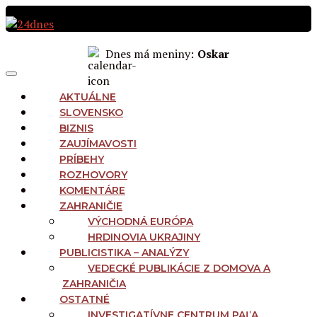
Preskočiť
na
obsah
Dnes má meniny:
Oskar
MAIN
Menu
NAVIGATION
AKTUÁLNE
SLOVENSKO
BIZNIS
ZAUJÍMAVOSTI
PRÍBEHY
ROZHOVORY
KOMENTÁRE
ZAHRANIČIE
VÝCHODNÁ EURÓPA
HRDINOVIA UKRAJINY
PUBLICISTIKA – ANALÝZY
VEDECKÉ PUBLIKÁCIE Z DOMOVA A
ZAHRANIČIA
OSTATNÉ
INVESTIGATÍVNE CENTRUM PAĽA