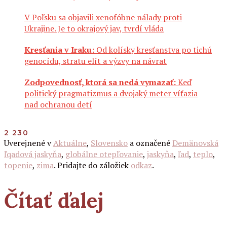
V Poľsku sa objavili xenofóbne nálady proti
Ukrajine. Je to okrajový jav, tvrdí vláda
Kresťania v Iraku:
Od kolísky kresťanstva po tichú
genocídu, stratu elít a výzvy na návrat
Zodpovednosť, ktorá sa nedá vymazať:
Keď
politický pragmatizmus a dvojaký meter víťazia
nad ochranou detí
2 230
Uverejnené v
Aktuálne
,
Slovensko
a označené
Demänovská
ľqadová jaskyňa
,
globálne otepľovanie
,
jaskyňa
,
ľad
,
teplo
,
topenie
,
zima
. Pridajte do záložiek
odkaz
.
Čítať ďalej