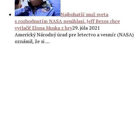
Najbohatší muž sveta
s rozhodnutím NASA nesúhlasí. Jeff Bezos chce
vytlačiť Elona Muska z hry
29. júla 2021
Americký Národný úrad pre letectvo a vesmír (NASA)
oznámil, že si …