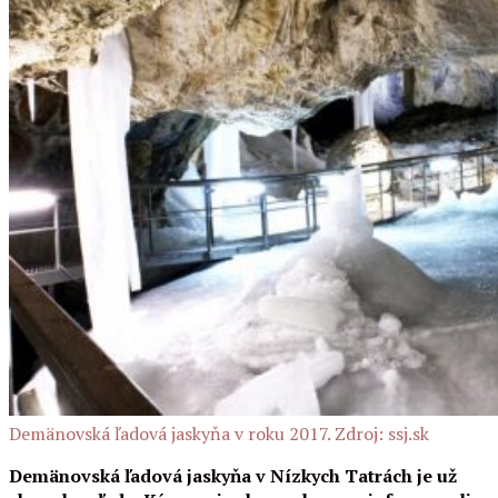
Demänovská ľadová jaskyňa v roku 2017. Zdroj: ssj.sk
Demänovská ľadová jaskyňa v Nízkych Tatrách je už