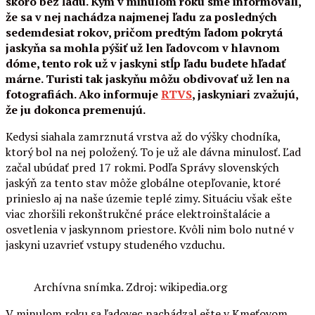
skoro bez ľadu. Kým v minulom roku sme informovali,
že sa v nej nachádza najmenej ľadu za posledných
sedemdesiat rokov, pričom predtým ľadom pokrytá
jaskyňa sa mohla pýšiť už len ľadovcom v hlavnom
dóme, tento rok už v jaskyni stĺp ľadu budete hľadať
márne. Turisti tak jaskyňu môžu obdivovať už len na
fotografiách. Ako informuje
RTVS
, jaskyniari zvažujú,
že ju dokonca premenujú.
Kedysi siahala zamrznutá vrstva až do výšky chodníka,
ktorý bol na nej položený. To je už ale dávna minulosť. Ľad
začal ubúdať pred 17 rokmi. Podľa Správy slovenských
jaskýň za tento stav môže globálne otepľovanie, ktoré
prinieslo aj na naše územie teplé zimy. Situáciu však ešte
viac zhoršili rekonštrukčné práce elektroinštalácie a
osvetlenia v jaskynnom priestore. Kvôli nim bolo nutné v
jaskyni uzavrieť vstupy studeného vzduchu.
Archívna snímka. Zdroj: wikipedia.org
V minulom roku sa ľadovec nachádzal ešte v Kmeťovom