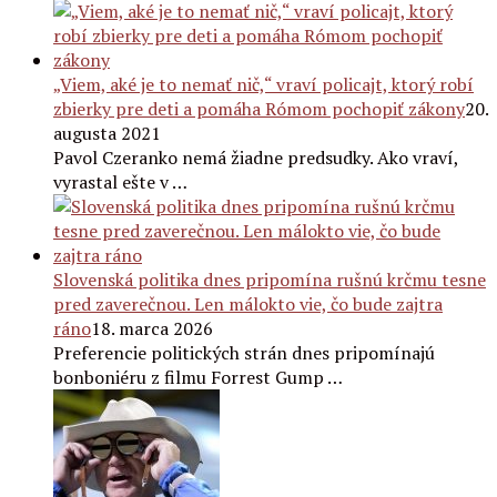
„Viem, aké je to nemať nič,“ vraví policajt, ktorý robí
zbierky pre deti a pomáha Rómom pochopiť zákony
20.
augusta 2021
Pavol Czeranko nemá žiadne predsudky. Ako vraví,
vyrastal ešte v …
Slovenská politika dnes pripomína rušnú krčmu tesne
pred zaverečnou. Len málokto vie, čo bude zajtra
ráno
18. marca 2026
Preferencie politických strán dnes pripomínajú
bonboniéru z filmu Forrest Gump …