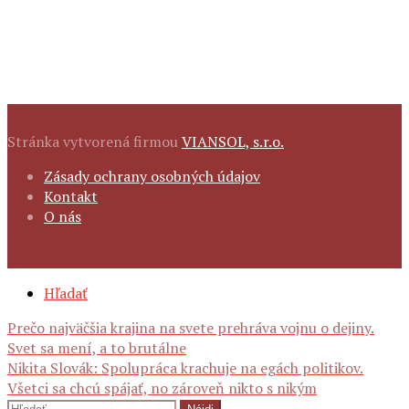
Stránka vytvorená firmou
VIANSOL, s.r.o.
FOOTER
Zásady ochrany osobných údajov
NAVIGATION
Kontakt
O nás
SECONDARY
Hľadať
NAVIGATION
Navigácia
Prečo najväčšia krajina na svete prehráva vojnu o dejiny.
Svet sa mení, a to brutálne
Nikita Slovák: Spolupráca krachuje na egách politikov.
Všetci sa chcú spájať, no zároveň nikto s nikým
Hľadať: