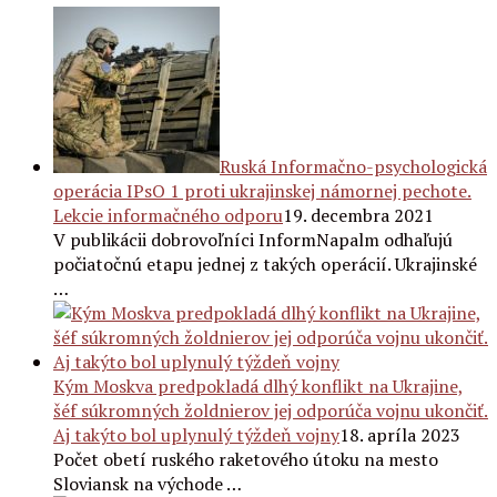
Ruská Informačno-psychologická
operácia IPsO 1 proti ukrajinskej námornej pechote.
Lekcie informačného odporu
19. decembra 2021
V publikácii dobrovoľníci InformNapalm odhaľujú
počiatočnú etapu jednej z takých operácií. Ukrajinské
…
Kým Moskva predpokladá dlhý konflikt na Ukrajine,
šéf súkromných žoldnierov jej odporúča vojnu ukončiť.
Aj takýto bol uplynulý týždeň vojny
18. apríla 2023
Počet obetí ruského raketového útoku na mesto
Sloviansk na východe …