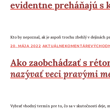
evidentne preháňajú s
2
2
Čítať viac
Kto by nepoznal, ak je aspoň trochu zbehlý v dejinách p
PUBLIKOVANÉ
20. MÁJA 2022
AKTUÁLNE
KOMENTÁRE
VÝCHOD
Ako zaobchádzať s rétor
nazývať veci pravými 
2
2
Čítať viac
Vybrať vhodný termín pre to, čo sa v skutočnosti deje,