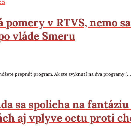
KO
 pomery v RTVS, nemo sa 
po vláde Smeru
č, môžete prepnúť program. Ak ste zvyknutí na dva programy […
a sa spolieha na fantáziu 
ách aj vplyve octu proti c