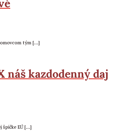
ové
ezdomovcom tým […]
X
náš kazdodenný daj
j špičke EÚ […]