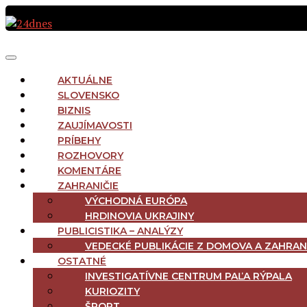
Preskočiť
na
obsah
MAIN
Menu
NAVIGATION
AKTUÁLNE
SLOVENSKO
BIZNIS
ZAUJÍMAVOSTI
PRÍBEHY
ROZHOVORY
KOMENTÁRE
ZAHRANIČIE
VÝCHODNÁ EURÓPA
HRDINOVIA UKRAJINY
PUBLICISTIKA – ANALÝZY
VEDECKÉ PUBLIKÁCIE Z DOMOVA A ZAHRAN
OSTATNÉ
INVESTIGATÍVNE CENTRUM PAĽA RÝPALA
KURIOZITY
ŠPORT