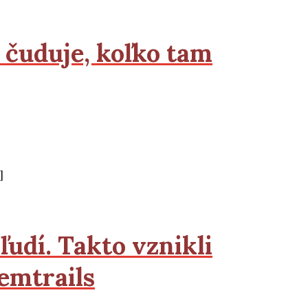
čuduje, koľko tam
]
ľudí. Takto vznikli
hemtrails