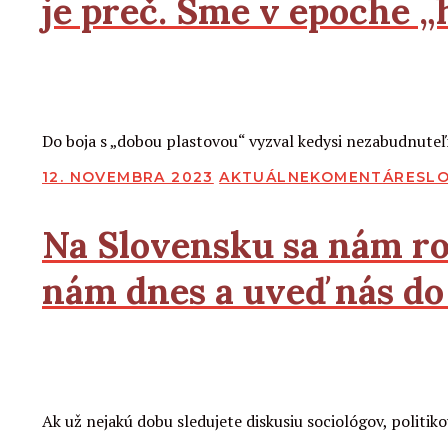
je preč. Sme v epoche „h
2
2
Čítať viac
Do boja s „dobou plastovou“ vyzval kedysi nezabudnute
PUBLIKOVANÉ
12. NOVEMBRA 2023
AKTUÁLNE
KOMENTÁRE
SL
Na Slovensku sa nám ro
nám dnes a uveď nás d
2
2
Čítať viac
Ak už nejakú dobu sledujete diskusiu sociológov, politiko