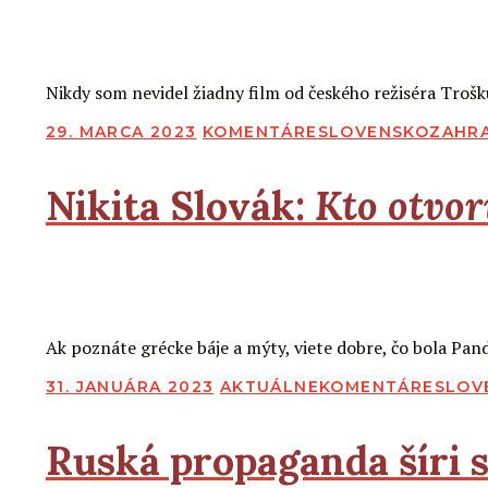
2
2
Čítať viac
Nikdy som nevidel žiadny film od českého režiséra Trošk
PUBLIKOVANÉ
29. MARCA 2023
KOMENTÁRE
SLOVENSKO
ZAHRA
Nikita Slovák:
Kto otvor
2
2
Čítať viac
Ak poznáte grécke báje a mýty, viete dobre, čo bola Pan
PUBLIKOVANÉ
31. JANUÁRA 2023
AKTUÁLNE
KOMENTÁRE
SLOV
Ruská propaganda šíri st