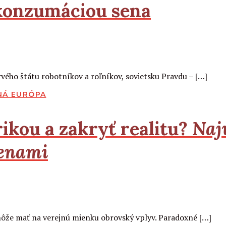
 konzumáciou sena
rvého štátu robotníkov a roľníkov, sovietsku Pravdu – […]
NÁ EURÓPA
ikou a zakryť realitu?
Najv
menami
 môže mať na verejnú mienku obrovský vplyv. Paradoxné […]