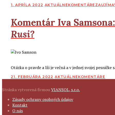
PUBLIKOVANÉ
1. APRÍLA 2022
AKTUÁLNE
KOMENTÁRE
ZAUJÍMA
Komentár Iva Samsona:
Rusi?
2
2
Čítať viac
Otázka o pravde a lži je večná a v jednej svojej pesničke s
PUBLIKOVANÉ
21. FEBRUÁRA 2022
AKTUÁLNE
KOMENTÁRE
Stránka vytvorená firmou
VIANSOL, s.r.o.
FOOTER
Zásady ochrany osobných údajov
NAVIGATION
Kontakt
O nás