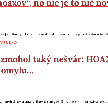
oaxov“, no nie je to nič n
ľný Ján Budaj z kresla ministerstva životného prostredia a b
OVENSKO
zmohol taký nešvár:
HOA
o omylu…
v, novinárov a analytikov o tom, že Slovensko je na užívateľske