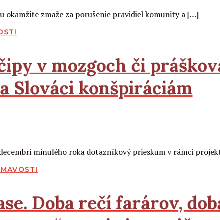
 ju okamžite zmaže za porušenie pravidiel komunity a […]
OSTI
čipy v mozgoch či práškov
ia Slováci konšpiráciám
a decembri minulého roka dotazníkový prieskum v rámci proje
ÍMAVOSTI
e. Doba rečí farárov, doba