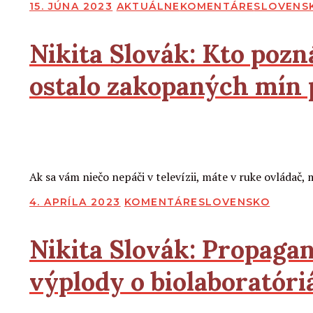
PUBLIKOVANÉ
15. JÚNA 2023
AKTUÁLNE
KOMENTÁRE
SLOVENS
Nikita Slovák:
Kto pozná
ostalo zakopaných mín 
2
2
Čítať viac
Ak sa vám niečo nepáči v televízii, máte v ruke ovláda
PUBLIKOVANÉ
4. APRÍLA 2023
KOMENTÁRE
SLOVENSKO
Nikita Slovák:
Propagand
výplody o biolaboratóri