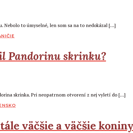
u. Nebolo to úmyselné, len som sa na to nedokázal […]
NIČIE
il Pandorinu skrinku?
dorina skrinka. Pri neopatrnom otvorení z nej vyletí do […]
ENSKO
ále väčšie a väčšie koniny