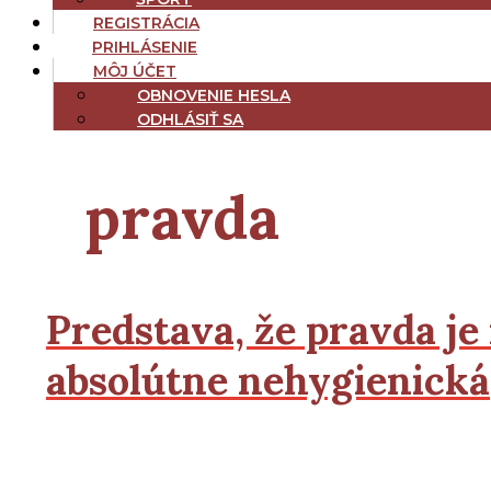
REGISTRÁCIA
PRIHLÁSENIE
MÔJ ÚČET
OBNOVENIE HESLA
ODHLÁSIŤ SA
pravda
Predstava, že pravda je 
absolútne nehygienická
2
2
Čítať viac