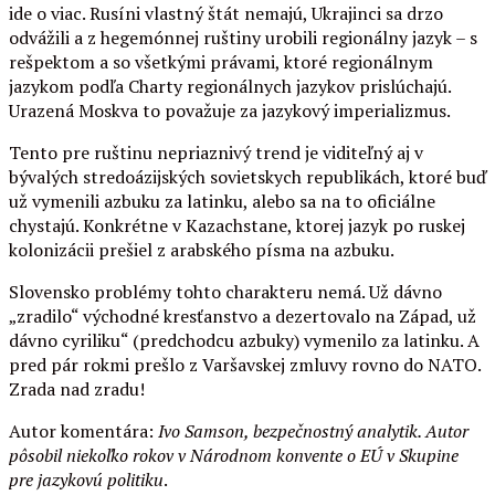
ide o viac. Rusíni vlastný štát nemajú, Ukrajinci sa drzo
odvážili a z hegemónnej ruštiny urobili regionálny jazyk – s
rešpektom a so všetkými právami, ktoré regionálnym
jazykom podľa Charty regionálnych jazykov prislúchajú.
Urazená Moskva to považuje za jazykový imperializmus.
Tento pre ruštinu nepriaznivý trend je viditeľný aj v
bývalých stredoázijských sovietskych republikách, ktoré buď
už vymenili azbuku za latinku, alebo sa na to oficiálne
chystajú. Konkrétne v Kazachstane, ktorej jazyk po ruskej
kolonizácii prešiel z arabského písma na azbuku.
Slovensko problémy tohto charakteru nemá. Už dávno
„zradilo“ východné kresťanstvo a dezertovalo na Západ, už
dávno cyriliku“ (predchodcu azbuky) vymenilo za latinku. A
pred pár rokmi prešlo z Varšavskej zmluvy rovno do NATO.
Zrada nad zradu!
Autor komentára:
Ivo Samson, bezpečnostný analytik. Autor
pôsobil niekoľko rokov v Národnom konvente o EÚ v Skupine
pre jazykovú politiku
.