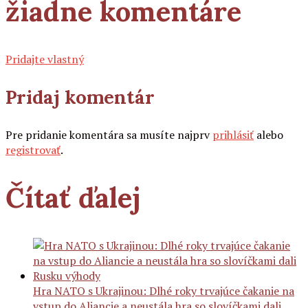
žiadne komentáre
Pridajte vlastný
Pridaj komentár
Pre pridanie komentára sa musíte najprv
prihlásiť
alebo
registrovať
.
Čítať ďalej
Hra NATO s Ukrajinou: Dlhé roky trvajúce čakanie na
vstup do Aliancie a neustála hra so slovíčkami dali