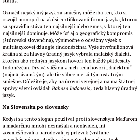
status.
Označiť nejaký iný jazyk za smiešny môže iba ten, kto si
osvojil monopol na akúsi certifikovanú formu jazyka, ktorou
sa spravidla stáva ten najsilnejší alebo zmes, v ktorej ten
najsilnejší dominuje. Môže ísť aj o geografický kompromis
(štúrovská slovenčina), výnimočne o odvážny výsek z
multijazykovej džungle (indonézčina). Vyše štvrťmiliónová
krajina si za hlavný úradný jazyk vybrala malajský dialekt,
ktorým ako rodným jazykom hovorí len každý päťdesiaty
Indonézčan. Drvivá väčšina z nich teda hovorí „dialektmi“
(najmä jávanským), ale tie vôbec nie sú tým ostatným
smiešne. Dôležité je, aby na úrovni verejnej a najmä štátnej
správy všetci ovládali
Bahasa
Indonesia,
teda hlavný úradný
jazyk.
Na Slovensku po slovensky
Kedysi sa tento slogan používal proti slovenským Maďarom
a maďarčinu mnohí neznášali a nenávideli, iní
zosmiešňovali a parodovali jej prízvuk (vrátane
vynechávania zvratného zámena) v slovenčine. Inak,