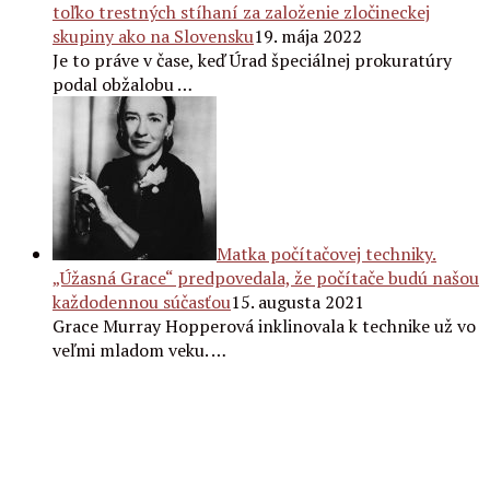
toľko trestných stíhaní za založenie zločineckej
skupiny ako na Slovensku
19. mája 2022
Je to práve v čase, keď Úrad špeciálnej prokuratúry
podal obžalobu …
Matka počítačovej techniky.
„Úžasná Grace“ predpovedala, že počítače budú našou
každodennou súčasťou
15. augusta 2021
Grace Murray Hopperová inklinovala k technike už vo
veľmi mladom veku. …