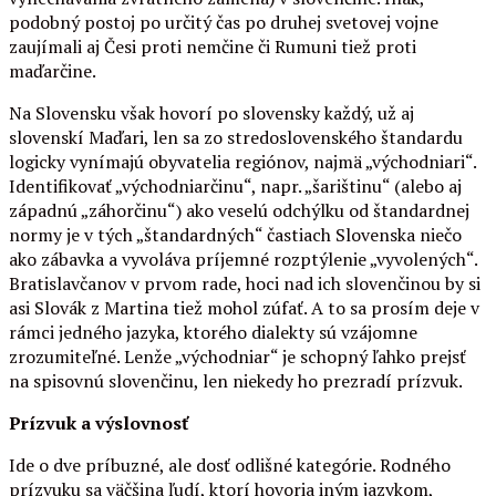
podobný postoj po určitý čas po druhej svetovej vojne
zaujímali aj Česi proti nemčine či Rumuni tiež proti
maďarčine.
Na Slovensku však hovorí po slovensky každý, už aj
slovenskí Maďari, len sa zo stredoslovenského štandardu
logicky vynímajú obyvatelia regiónov, najmä „východniari“.
Identifikovať „východniarčinu“, napr. „šarištinu“ (alebo aj
západnú „záhorčinu“) ako veselú odchýlku od štandardnej
normy je v tých „štandardných“ častiach Slovenska niečo
ako zábavka a vyvoláva príjemné rozptýlenie „vyvolených“.
Bratislavčanov v prvom rade, hoci nad ich slovenčinou by si
asi Slovák z Martina tiež mohol zúfať. A to sa prosím deje v
rámci jedného jazyka, ktorého dialekty sú vzájomne
zrozumiteľné. Lenže „východniar“ je schopný ľahko prejsť
na spisovnú slovenčinu, len niekedy ho prezradí prízvuk.
Prízvuk a výslovnosť
Ide o dve príbuzné, ale dosť odlišné kategórie. Rodného
prízvuku sa väčšina ľudí, ktorí hovoria iným jazykom,