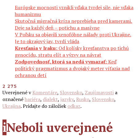
Európske mocnosti vznikli vďaka tvrdej sile, nie vďaka
humanizmu
Skutočná migračná kríza neprebieha pred kamerami.
Deje sa každý deň – potichu a masívne
V Poľsku sa objavili xenofóbne nálady proti Ukrajine.
Je to okrajový jav, tvrdí vláda
Kresťania v Iraku:
Od kolísky kresťanstva po tichú
genocídu, stratu elít a výzvy na návrat
Zodpovednosť, ktorá sa nedá vymazať:
Keď
politický pragmatizmus a dvojaký meter víťazia nad
ochranou detí
2 275
Uverejnené v
Komentáre
,
Slovensko
,
Zaujímavosti
a
označené
bariéra
,
dialekt
,
jazyky
,
Rusko
,
Slovensko
,
Ukrajina
. Pridajte do záložiek
odkaz
.
i
Neboli uverejnené