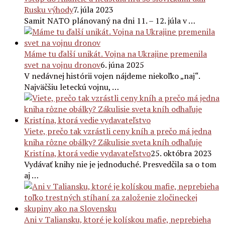
Rusku výhody
7. júla 2023
Samit NATO plánovaný na dni 11. – 12. júla v …
Máme tu ďalší unikát. Vojna na Ukrajine premenila
svet na vojnu dronov
6. júna 2025
V nedávnej histórii vojen nájdeme niekoľko „naj“.
Najväčšiu leteckú vojnu, …
Viete, prečo tak vzrástli ceny kníh a prečo má jedna
kniha rôzne obálky? Zákulisie sveta kníh odhaľuje
Kristína, ktorá vedie vydavateľstvo
25. októbra 2023
Vydávať knihy nie je jednoduché. Presvedčila sa o tom
aj …
Ani v Taliansku, ktoré je kolískou mafie, neprebieha