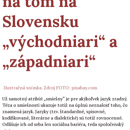
na tom na
Slovensku
„východniari“ a
„západniari“
Ilustračná snímka. Zdroj FOTO: pixabay.com
Už samotný atribút „smiešny“ je pre akýkoľvek jazyk zradný.
Téza o smiešnosti ukazuje totiž na úplnú neznalosť toho, čo
znamená jazyk. Jazyky (tzv. štandardné, spisovné,
kodifikované, literárne a dialektické) sú totiž rovnocenné.
Odlišuje ich od seba len sociálna bariéra, teda spoločenský