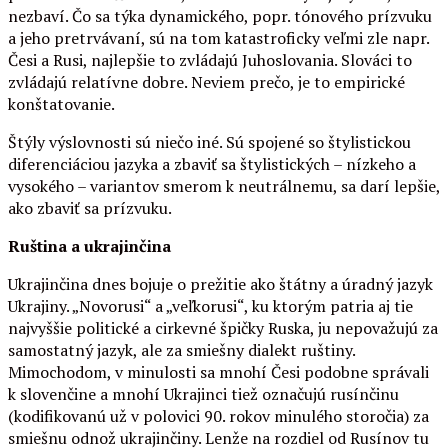
nezbaví. Čo sa týka dynamického, popr. tónového prízvuku
a jeho pretrvávaní, sú na tom katastroficky veľmi zle napr.
Česi a Rusi, najlepšie to zvládajú Juhoslovania. Slováci to
zvládajú relatívne dobre. Neviem prečo, je to empirické
konštatovanie.
Štýly výslovnosti sú niečo iné. Sú spojené so štylistickou
diferenciáciou jazyka a zbaviť sa štylistických – nízkeho a
vysokého – variantov smerom k neutrálnemu, sa darí lepšie,
ako zbaviť sa prízvuku.
Ruština a ukrajinčina
Ukrajinčina dnes bojuje o prežitie ako štátny a úradný jazyk
Ukrajiny. „Novorusi“ a „veľkorusi“, ku ktorým patria aj tie
najvyššie politické a cirkevné špičky Ruska, ju nepovažujú za
samostatný jazyk, ale za smiešny dialekt ruštiny.
Mimochodom, v minulosti sa mnohí Česi podobne správali
k slovenčine a mnohí Ukrajinci tiež označujú rusínčinu
(kodifikovanú už v polovici 90. rokov minulého storočia) za
smiešnu odnož ukrajinčiny. Lenže na rozdiel od Rusínov tu