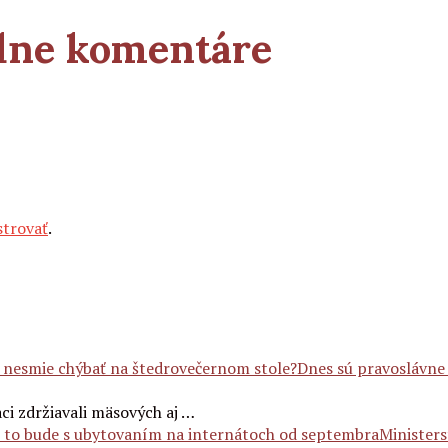
adne komentáre
strovať
.
Dnes sú pravoslávne 
ci zdržiavali mäsových aj …
Ministers