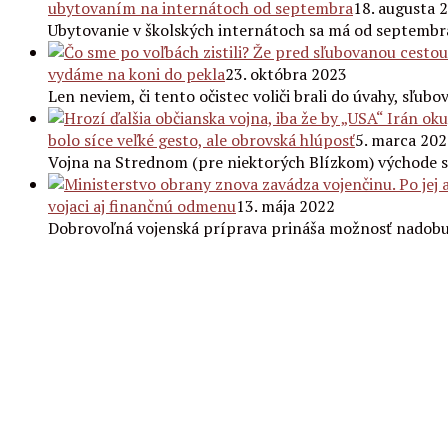
ubytovaním na internátoch od septembra
18. augusta 
Ubytovanie v školských internátoch sa má od septembr
vydáme na koni do pekla
23. októbra 2023
Len neviem, či tento očistec voliči brali do úvahy, sľubo
bolo síce veľké gesto, ale obrovská hlúposť
5. marca 20
Vojna na Strednom (pre niektorých Blízkom) východe s
vojaci aj finančnú odmenu
13. mája 2022
Dobrovoľná vojenská príprava prináša možnosť nadobudn