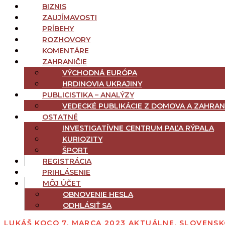
BIZNIS
ZAUJÍMAVOSTI
PRÍBEHY
ROZHOVORY
KOMENTÁRE
ZAHRANIČIE
VÝCHODNÁ EURÓPA
HRDINOVIA UKRAJINY
PUBLICISTIKA – ANALÝZY
VEDECKÉ PUBLIKÁCIE Z DOMOVA A ZAHRAN
OSTATNÉ
INVESTIGATÍVNE CENTRUM PAĽA RÝPALA
KURIOZITY
ŠPORT
REGISTRÁCIA
PRIHLÁSENIE
MÔJ ÚČET
OBNOVENIE HESLA
ODHLÁSIŤ SA
LUKÁŠ KOCO
7. MARCA 2023
AKTUÁLNE
,
SLOVENS