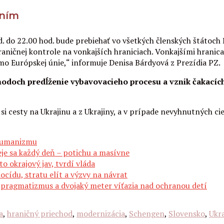
aním
od. do 22.00 hod. bude prebiehať vo všetkých členských štáto
aničnej kontrole na vonkajších hraniciach. Vonkajšími hranic
imo Európskej únie,“ informuje Denisa Bárdyová z Prezídia PZ.
chodoch predĺženie vybavovacieho procesu a vznik čakacích
si cesty na Ukrajinu a z Ukrajiny, a v prípade nevyhnutných 
 humanizmu
je sa každý deň – potichu a masívne
to okrajový jav, tvrdí vláda
ocídu, stratu elít a výzvy na návrat
 pragmatizmus a dvojaký meter víťazia nad ochranou detí
a
,
hraničný priechod
,
modernizácia
,
Schengen
,
Slovensko
,
Ukra