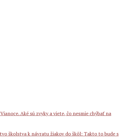
Vianoce. Aké sú zvyky a viete, čo nesmie chýbať na
tvo školstva k návratu žiakov do škôl: Takto to bude s