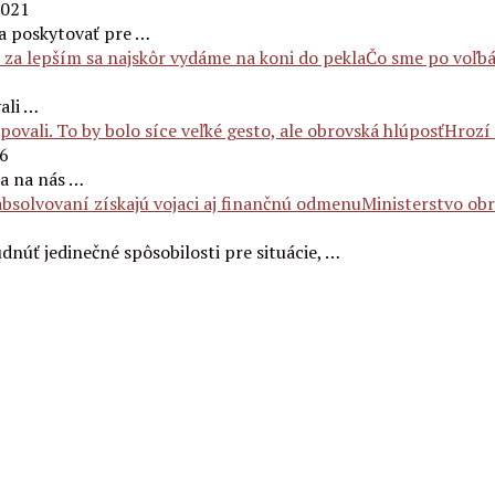
2021
a poskytovať pre …
Čo sme po voľbá
vali …
Hrozí 
26
a na nás …
Ministerstvo obr
úť jedinečné spôsobilosti pre situácie, …