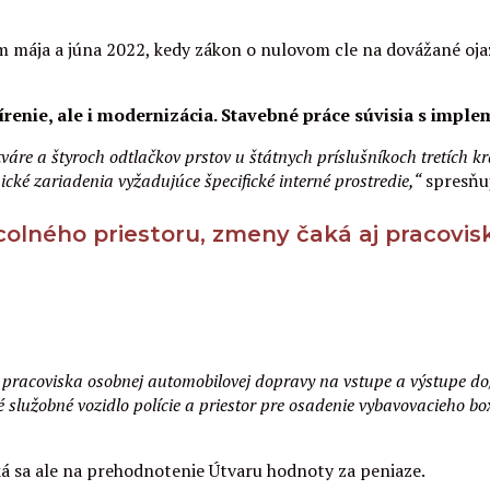
m mája a júna 2022, kedy zákon o nulovom cle na dovážané oja
renie, ale i modernizácia. Stavebné práce súvisia s imple
váre a štyroch odtlačkov prstov u štátnych príslušníkoch tretích
ké zariadenia vyžadujúce špecifické interné prostredie,“
spresňuj
e colného priestoru, zmeny čaká aj pracovi
racoviska osobnej automobilovej dopravy na vstupe a výstupe do/z
 služobné vozidlo polície a priestor pre osadenie vybavovacieho bo
ká sa ale na prehodnotenie Útvaru hodnoty za peniaze.