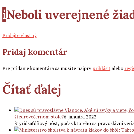
i
Neboli uverejnené ži
Pridajte vlastný
Pridaj komentár
Pre pridanie komentára sa musíte najprv
prihlásiť
alebo
regi
Čítať ďalej
štedrovečernom stole?
6. januára 2023
Štyridsaťdňový pôst, počas ktorého sa pravoslávni veria