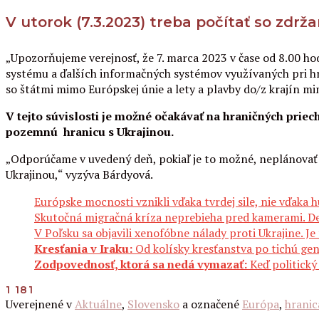
V utorok (7.3.2023) treba počítať so zdrž
„Upozorňujeme verejnosť, že 7. marca 2023 v čase od 8.00 h
systému a ďalších informačných systémov využívaných pri hr
so štátmi mimo Európskej únie a lety a plavby do/z krajín m
V tejto súvislosti je možné očakávať na hraničných prie
pozemnú hranicu s Ukrajinou.
„Odporúčame v uvedený deň, pokiaľ je to možné, neplánovať 
Ukrajinou,“ vyzýva Bárdyová.
Európske mocnosti vznikli vďaka tvrdej sile, nie vďaka
Skutočná migračná kríza neprebieha pred kamerami. De
V Poľsku sa objavili xenofóbne nálady proti Ukrajine. Je 
Kresťania v Iraku:
Od kolísky kresťanstva po tichú gen
Zodpovednosť, ktorá sa nedá vymazať:
Keď politický
1 181
Uverejnené v
Aktuálne
,
Slovensko
a označené
Európa
,
hranic