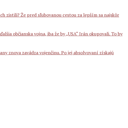
ch zistili? Že pred sľubovanou cestou za lepším sa najskôr
ďalšia občianska vojna, iba že by „USA“ Irán okupovali. To by
any znova zavádza vojenčinu. Po jej absolvovaní získajú