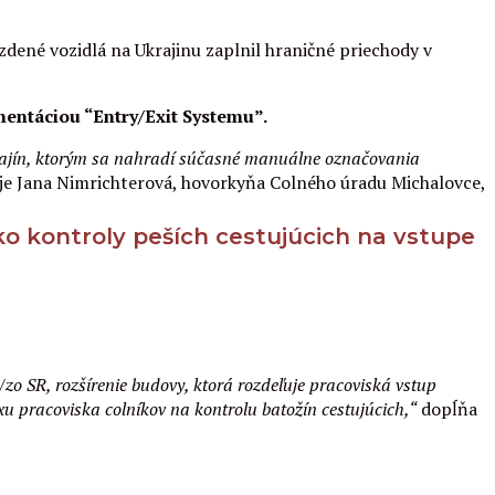
zdené vozidlá na Ukrajinu zaplnil hraničné priechody v
mentáciou “Entry/Exit Systemu”.
 krajín, ktorým sa nahradí súčasné manuálne označovania
e Jana Nimrichterová, hovorkyňa Colného úradu Michalovce,
sko kontroly peších cestujúcich na vstupe
o SR, rozšírenie budovy, ktorá rozdeľuje pracoviská vstup
xu pracoviska colníkov na kontrolu batožín cestujúcich,“
dopĺňa