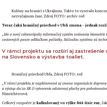
Kolóny na hranici s Ukrajinou. Takto to vyzeralo konco
nezvyčajnom čase. Zdroj FOTO: archív red
Teraz čaká hraničný priechod v Ubli zmena – jednak rozší
„Ide o nový celoeurópsky informačný systém snímania biometrie t
cestovných pasov odtlačkom pečiatky. Súčasťou systému sú technic
V rámci projektu sa rozšíri aj zastrešeni
na Slovensko a výstavba toaliet.
Hraničný priechod Ubľa. Zdroj FOTO: red
„V rámci projektu je naplánovaná aj zmena organizácie dopravy p
a výstup do/zo SR či vytvorenie odstavnej plochy pre pohotovostné
Nimrichterová.
Celkový rozpočet je
kalkulovaný vo výške 844-tisíc eur
, ča