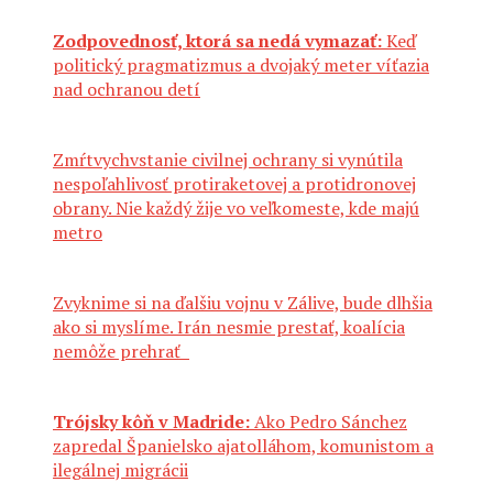
Zodpovednosť, ktorá sa nedá vymazať:
Keď
politický pragmatizmus a dvojaký meter víťazia
nad ochranou detí
Zmŕtvychvstanie civilnej ochrany si vynútila
nespoľahlivosť protiraketovej a protidronovej
obrany. Nie každý žije vo veľkomeste, kde majú
metro
Zvyknime si na ďalšiu vojnu v Zálive, bude dlhšia
ako si myslíme. Irán nesmie prestať, koalícia
nemôže prehrať
Trójsky kôň v Madride:
Ako Pedro Sánchez
zapredal Španielsko ajatolláhom, komunistom a
ilegálnej migrácii