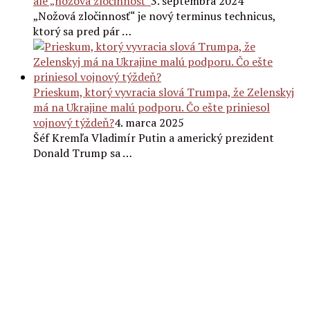
ale „nožová zločinnosť“
3. septembra 2024
„Nožová zločinnosť“ je nový terminus technicus,
ktorý sa pred pár …
Prieskum, ktorý vyvracia slová Trumpa, že Zelenskyj
má na Ukrajine malú podporu. Čo ešte priniesol
vojnový týždeň?
4. marca 2025
Šéf Kremľa Vladimír Putin a americký prezident
Donald Trump sa …