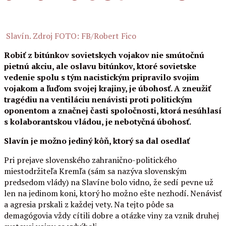
Slavín. Zdroj FOTO: FB/Robert Fico
Robiť z bitúnkov sovietskych vojakov nie smútočnú
pietnú akciu, ale oslavu bitúnkov, ktoré sovietske
vedenie spolu s tým nacistickým pripravilo svojim
vojakom a ľuďom svojej krajiny, je úbohosť. A zneužiť
tragédiu na ventiláciu nenávisti proti politickým
oponentom a značnej časti spoločnosti, ktorá nesúhlasí
s kolaborantskou vládou, je nebotyčná úbohosť.
Slavín je možno jediný kôň, ktorý sa dal osedlať
Pri prejave slovenského zahranično-politického
miestodržiteľa Kremľa (sám sa nazýva slovenským
predsedom vlády) na Slavíne bolo vidno, že sedí pevne už
len na jedinom koni, ktorý ho možno ešte nezhodí. Nenávisť
a agresia prskali z každej vety. Na tejto pôde sa
demagógovia vždy cítili dobre a otázke viny za vznik druhej