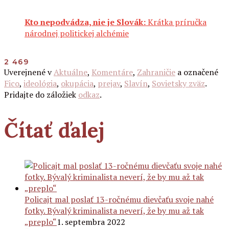
Kto nepodvádza, nie je Slovák:
Krátka príručka
národnej politickej alchémie
2 469
Uverejnené v
Aktuálne
,
Komentáre
,
Zahraničie
a označené
Fico
,
ideológia
,
okupácia
,
prejav
,
Slavín
,
Sovietsky zväz
.
Pridajte do záložiek
odkaz
.
Čítať ďalej
Policajt mal poslať 13-ročnému dievčaťu svoje nahé
fotky. Bývalý kriminalista neverí, že by mu až tak
„preplo“
1. septembra 2022