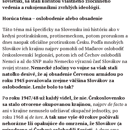
sovietski, sa stali korisťou vlastného zločinného
vedenia a rukojemníkmi zvrhlých ideológií.
Horúca téma – oslobodenie alebo obsadenie
Táto téma má špecificky na Slovensku inú históriu ako v
kedysi protirakúskom, protinemeckom, potom proruskom a
dnes naopak oficiálne protiruskom Česku. Podľa mnohých
Slovákov ich krajinu najprv pomohli od Maďarov oslobodiť
československí legionári, potom ich od Čechov oslobodili
Nemci a až do SNP malo Nemecko výraznú časť Slovákov na
svojej strane.
Nemecké zločiny vo vojne sa však stali
natoľko desivé, že aj obsadenie Červenou armádou po
roku 1945 považovala zrejme väčšina Slovákov za
oslobodenie. Lenže bolo to tak?
P
o roku 1947/48 už každý videl, že nie. Československo
sa stalo otvorene okupovanou krajinou
, najprv
de facto
a
ani v krajine nemuselo udržiavať okupačné jednotky, po
roku 1968 aj
de iure.
A tak sme vyše 40 rokov počúvali
nehorázne lži opakujúce do omrzenia, že Slovákov (a
prirodzene aj Čechov) oslobodili Sovieti.
A dnes sme