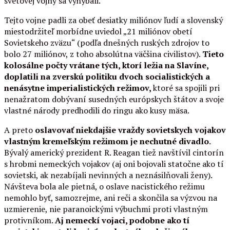
svetovej vojny sa vyhýbali.
Tejto vojne padli za obeť desiatky miliónov ľudí a slovenský
miestodržiteľ morbídne uviedol „21 miliónov obetí
Sovietskeho zväzu“ (podľa dnešných ruských zdrojov to
bolo 27 miliónov, z toho absolútna väčšina civilistov).
Tieto
kolosálne počty vrátane tých, ktorí ležia na Slavíne,
doplatili na zverskú politiku dvoch socialistických a
nenásytne imperialistických režimov,
ktoré sa spojili pri
nenažratom dobývaní susedných európskych štátov a svoje
vlastné národy predhodili do ringu ako kusy mäsa.
A preto
oslavovať niekdajšie vraždy sovietskych vojakov
vlastným kremeľským režimom je nechutné divadlo
.
Bývalý americký prezident R. Reagan tiež navštívil cintorín
s hrobmi nemeckých vojakov (aj oni bojovali statočne ako tí
sovietski, ak nezabíjali nevinných a neznásilňovali ženy).
Návšteva bola ale pietná, o oslave nacistického režimu
nemohlo byť, samozrejme, ani reči a skončila sa výzvou na
uzmierenie, nie paranoickými výbuchmi proti vlastným
protivníkom.
Aj nemeckí vojaci, podobne ako tí