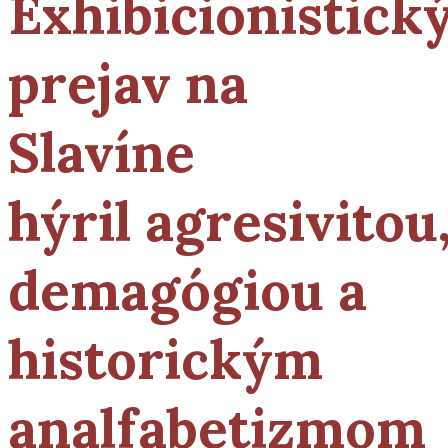
Exhibicionistick
prejav na
Slavíne
hýril agresivitou
demagógiou a
historickým
analfabetizmom