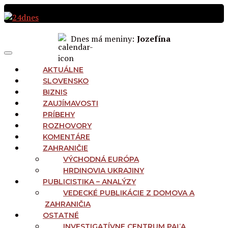
Preskočiť
na
obsah
Dnes má meniny:
Jozefína
MAIN
Menu
NAVIGATION
AKTUÁLNE
SLOVENSKO
BIZNIS
ZAUJÍMAVOSTI
PRÍBEHY
ROZHOVORY
KOMENTÁRE
ZAHRANIČIE
VÝCHODNÁ EURÓPA
HRDINOVIA UKRAJINY
PUBLICISTIKA – ANALÝZY
VEDECKÉ PUBLIKÁCIE Z DOMOVA A
ZAHRANIČIA
OSTATNÉ
INVESTIGATÍVNE CENTRUM PAĽA