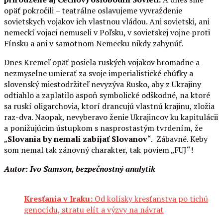
opäť pokročili – teatrálne oslavujeme vyvraždenie
sovietskych vojakov ich vlastnou vládou. Ani sovietski, ani
nemeckí vojaci nemuseli v Poľsku, v sovietskej vojne proti
Fínsku a ani v samotnom Nemecku nikdy zahynúť.
Dnes Kremeľ opäť posiela ruských vojakov hromadne a
nezmyselne umierať za svoje imperialistické chúťky a
slovenský miestodržiteľ nevyzýva Rusko, aby z Ukrajiny
odtiahlo a zaplatilo aspoň symbolické odškodné, na ktoré
sa ruskí oligarchovia, ktorí drancujú vlastnú krajinu, zložia
raz-dva. Naopak, nevyberavo ženie Ukrajincov ku kapitulácii
a ponižujúcim ústupkom s nasprostastým tvrdením, že
„
Slovania by nemali zabíjať Slovanov
“. Zábavné. Keby
som nemal tak zánovný charakter, tak poviem „FUJ“!
Autor: Ivo Samson, bezpečnostný analytik
Kresťania v Iraku:
Od kolísky kresťanstva po tichú
genocídu, stratu elít a výzvy na návrat