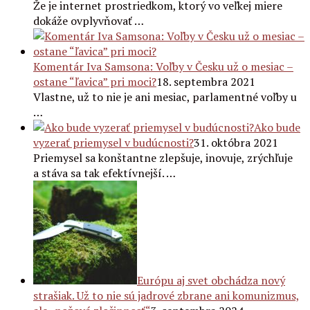
Že je internet prostriedkom, ktorý vo veľkej miere
dokáže ovplyvňovať …
Komentár Iva Samsona: Voľby v Česku už o mesiac –
ostane “ľavica” pri moci?
18. septembra 2021
Vlastne, už to nie je ani mesiac, parlamentné voľby u
…
Ako bude
vyzerať priemysel v budúcnosti?
31. októbra 2021
Priemysel sa konštantne zlepšuje, inovuje, zrýchľuje
a stáva sa tak efektívnejší. …
Európu aj svet obchádza nový
strašiak. Už to nie sú jadrové zbrane ani komunizmus,