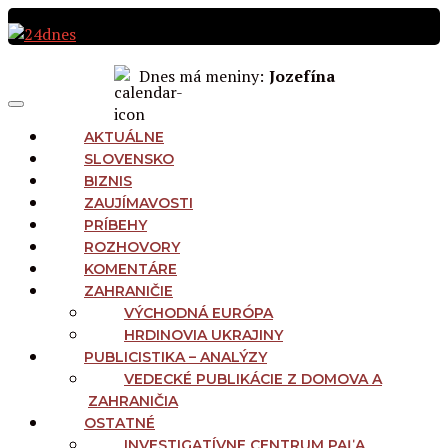
Preskočiť
na
obsah
Dnes má meniny:
Jozefína
MAIN
Menu
NAVIGATION
AKTUÁLNE
SLOVENSKO
BIZNIS
ZAUJÍMAVOSTI
PRÍBEHY
ROZHOVORY
KOMENTÁRE
ZAHRANIČIE
VÝCHODNÁ EURÓPA
HRDINOVIA UKRAJINY
PUBLICISTIKA – ANALÝZY
VEDECKÉ PUBLIKÁCIE Z DOMOVA A
ZAHRANIČIA
OSTATNÉ
INVESTIGATÍVNE CENTRUM PAĽA