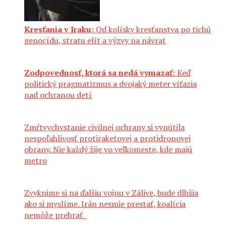
Kresťania v Iraku:
Od kolísky kresťanstva po tichú
genocídu, stratu elít a výzvy na návrat
Zodpovednosť, ktorá sa nedá vymazať:
Keď
politický pragmatizmus a dvojaký meter víťazia
nad ochranou detí
Zmŕtvychvstanie civilnej ochrany si vynútila
nespoľahlivosť protiraketovej a protidronovej
obrany. Nie každý žije vo veľkomeste, kde majú
metro
Zvyknime si na ďalšiu vojnu v Zálive, bude dlhšia
ako si myslíme. Irán nesmie prestať, koalícia
nemôže prehrať