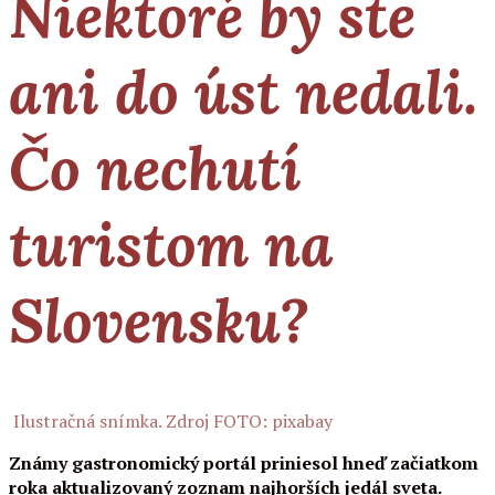
Niektoré by ste
ani do úst nedali.
Čo nechutí
turistom na
Slovensku?
Ilustračná snímka. Zdroj FOTO: pixabay
Známy gastronomický portál priniesol hneď začiatkom
roka aktualizovaný zoznam najhorších jedál sveta.