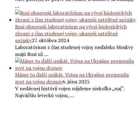
…
Rusi obnovujú laboratórium na vývoj biologických
zbraní z čias studenej vojny, ukazujú satelitné
snímky
27. októbra 2024
Laboratórium z čias studenej vojny neďaleko Moskvy
majú Rusi už …
Máme tu ďalší unikát. Vojna na Ukrajine premenila
svet na vojnu dronov
6. júna 2025
V nedávnej histórii vojen nájdeme niekoľko „naj“.
Najväčšiu leteckú vojnu, …