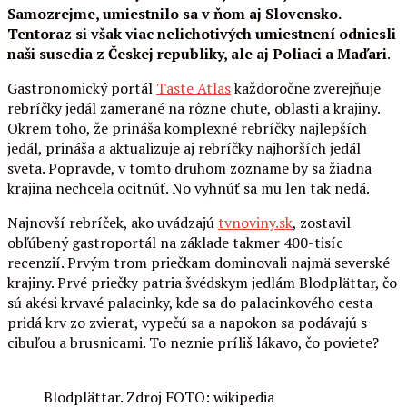
Samozrejme, umiestnilo sa v ňom aj Slovensko.
Tentoraz si však viac nelichotivých umiestnení odniesli
naši susedia z Českej republiky, ale aj Poliaci a Maďari
.
Gastronomický portál
Taste Atlas
každoročne zverejňuje
rebríčky jedál zamerané na rôzne chute, oblasti a krajiny.
Okrem toho, že prináša komplexné rebríčky najlepších
jedál, prináša a aktualizuje aj rebríčky najhorších jedál
sveta. Popravde, v tomto druhom zozname by sa žiadna
krajina nechcela ocitnúť. No vyhnúť sa mu len tak nedá.
Najnovší rebríček, ako uvádzajú
tvnoviny.sk
, zostavil
obľúbený gastroportál na základe takmer 400-tisíc
recenzií. Prvým trom priečkam dominovali najmä severské
krajiny. Prvé priečky patria švédskym jedlám Blodplättar, čo
sú akési krvavé palacinky, kde sa do palacinkového cesta
pridá krv zo zvierat, vypečú sa a napokon sa podávajú s
cibuľou a brusnicami. To neznie príliš lákavo, čo poviete?
Blodplättar. Zdroj FOTO: wikipedia