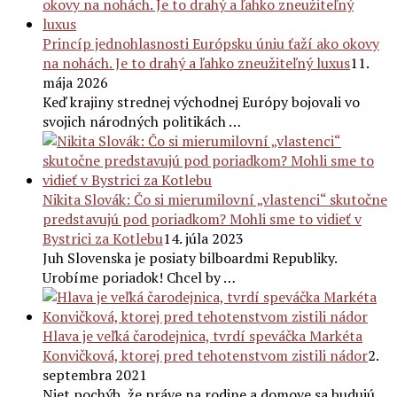
Princíp jednohlasnosti Európsku úniu ťaží ako okovy
na nohách. Je to drahý a ľahko zneužiteľný luxus
11.
mája 2026
Keď krajiny strednej východnej Európy bojovali vo
svojich národných politikách …
Nikita Slovák: Čo si mierumilovní „vlastenci“ skutočne
predstavujú pod poriadkom? Mohli sme to vidieť v
Bystrici za Kotlebu
14. júla 2023
Juh Slovenska je posiaty bilboardmi Republiky.
Urobíme poriadok! Chcel by …
Hlava je veľká čarodejnica, tvrdí speváčka Markéta
Konvičková, ktorej pred tehotenstvom zistili nádor
2.
septembra 2021
Niet pochýb, že práve na rodine a domove sa budujú,