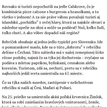
Rovnako si turisti nepochutili na jedle Calskrove, čo je
kombinácia pizze calzone s burgerom a hranolkami, a to
všetko v jednom! A za nie práve vábnu považujú turisti aj
islandskú „pochúťku“ z ovčej hlavy, ktorá sa najskôr obvarí a
následne upečie na ohni a môže sa podávať! Nuž, koľko ľudí,
toľko chutí. A ako vôbec dopadol náš región?
Rebríček obsahuje aj jedno jedlo typické pre Slovensko. Ide
o pomazankové maslo, kde sa o túto „dobrotu“ v rebríčku
delíme s Čechmi. Táto nátierka má v našej zemepisnej šírke
rôzne podoby, najmä čo sa týka jej dochutenia – zvyčajne sa
podáva s mletou paprikou, bylinkami, cesnakom alebo
korením. Turistom, zdá sa, nechutí, preto sa v rebríčku
najhorších jedál sveta umiestnila na 67. mieste.
Čo sa týka našich susedov, zastúpenie v nelichotivom
rebríčku si našli aj Česi, Maďari aj Poliaci.
Na 25. priečke sa umiestnila akási poľská krvavnica Źimlok,
ktorá sa robí zmiešaním bravčových vnútorností, žemle,