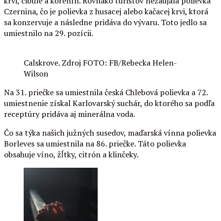
krvi, cibule a korenín. Rovnako turistov nezaujala polievka
Czernina, čo je polievka z husacej alebo kačacej krvi, ktorá
sa konzervuje a následne pridáva do vývaru. Toto jedlo sa
umiestnilo na 29. pozícii.
Calskrove. Zdroj FOTO: FB/Rebecka Helen-
Wilson
Na 31. priečke sa umiestnila česká Chlebová polievka a 72.
umiestnenie získal Karlovarský suchár, do ktorého sa podľa
receptúry pridáva aj minerálna voda.
Čo sa týka našich južných susedov, maďarská vínna polievka
Borleves sa umiestnila na 86. priečke. Táto polievka
obsahuje víno, žĺtky, citrón a klinčeky.