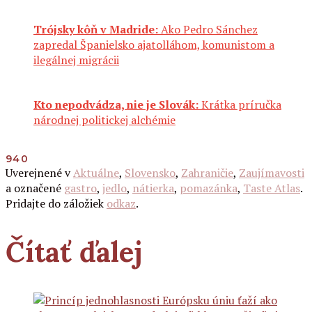
Trójsky kôň v Madride:
Ako Pedro Sánchez
zapredal Španielsko ajatolláhom, komunistom a
ilegálnej migrácii
Kto nepodvádza, nie je Slovák:
Krátka príručka
národnej politickej alchémie
940
Uverejnené v
Aktuálne
,
Slovensko
,
Zahraničie
,
Zaujímavosti
a označené
gastro
,
jedlo
,
nátierka
,
pomazánka
,
Taste Atlas
.
Pridajte do záložiek
odkaz
.
Čítať ďalej