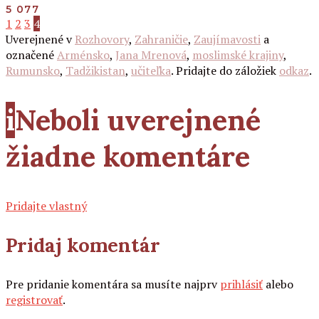
5 077
1
2
3
4
Uverejnené v
Rozhovory
,
Zahraničie
,
Zaujímavosti
a
označené
Arménsko
,
Jana Mrenová
,
moslimské krajiny
,
Rumunsko
,
Tadžikistan
,
učiteľka
. Pridajte do záložiek
odkaz
.
i
Neboli uverejnené
žiadne komentáre
Pridajte vlastný
Pridaj komentár
Pre pridanie komentára sa musíte najprv
prihlásiť
alebo
registrovať
.