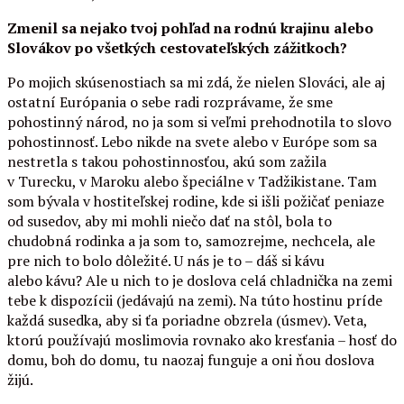
Zmenil sa nejako tvoj pohľad na rodnú krajinu alebo
Slovákov po všetkých cestovateľských zážitkoch?
Po mojich skúsenostiach sa mi zdá, že nielen Slováci, ale aj
ostatní Európania o sebe radi rozprávame, že sme
pohostinný národ, no ja som si veľmi prehodnotila to slovo
pohostinnosť. Lebo nikde na svete alebo v Európe som sa
nestretla s takou pohostinnosťou, akú som zažila
v Turecku, v Maroku alebo špeciálne v Tadžikistane. Tam
som bývala v hostiteľskej rodine, kde si išli požičať peniaze
od susedov, aby mi mohli niečo dať na stôl, bola to
chudobná rodinka a ja som to, samozrejme, nechcela, ale
pre nich to bolo dôležité. U nás je to – dáš si kávu
alebo kávu? Ale u nich to je doslova celá chladnička na zemi
tebe k dispozícii (jedávajú na zemi). Na túto hostinu príde
každá susedka, aby si ťa poriadne obzrela (úsmev). Veta,
ktorú používajú moslimovia rovnako ako kresťania – hosť do
domu, boh do domu, tu naozaj funguje a oni ňou doslova
žijú.