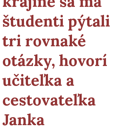
krajine sa ma
študenti pýtali
tri rovnaké
otázky, hovorí
učiteľka a
cestovateľka
Janka