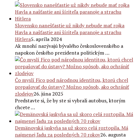
Slovensko nanešťastie už nikdy nebude mať rojka
Havla a našťastie ani šíriteľa paranoje a strachu
Hitlera
5. apríla 2024
Ak mnohí nazývajú bývalého československého a
napokon českého prezidenta politickým …
Čo myslí Fico pod národnou identitou, ktorú chcel
prepašovať do ústavy? Možno spôsob, ako ochrániť
zlodejov
26. júna 2025
Predstavte si, že by ste si vybrali autobus, ktorým
chcete …
Demänovská jaskyňa sa už skoro celá roztopila. Má
najmenej ľadu za posledných 70 rokov
26. augusta