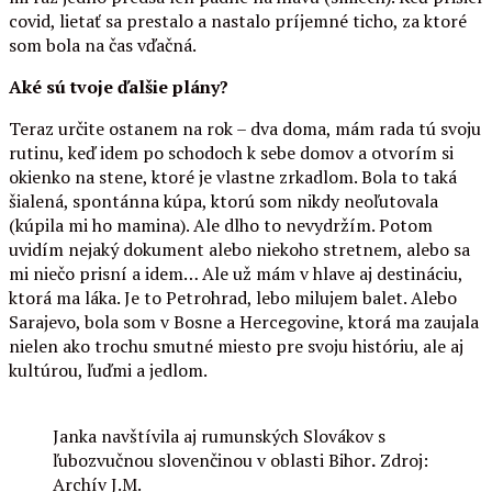
covid, lietať sa prestalo a nastalo príjemné ticho, za ktoré
som bola na čas vďačná.
Aké sú tvoje ďalšie plány?
Teraz určite ostanem na rok – dva doma, mám rada tú svoju
rutinu, keď idem po schodoch k sebe domov a otvorím si
okienko na stene, ktoré je vlastne zrkadlom. Bola to taká
šialená, spontánna kúpa, ktorú som nikdy neoľutovala
(kúpila mi ho mamina). Ale dlho to nevydržím. Potom
uvidím nejaký dokument alebo niekoho stretnem, alebo sa
mi niečo prisní a idem… Ale už mám v hlave aj destináciu,
ktorá ma láka. Je to Petrohrad, lebo milujem balet. Alebo
Sarajevo, bola som v Bosne a Hercegovine, ktorá ma zaujala
nielen ako trochu smutné miesto pre svoju históriu, ale aj
kultúrou, ľuďmi a jedlom.
Janka navštívila aj rumunských Slovákov s
ľubozvučnou slovenčinou v oblasti Bihor
.
Zdroj:
Archív J.M.