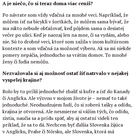
A je niečo, čo si teraz doma viac ceníš?
Po návrate som vždy vďačná za mnohé veci. Napríklad, že
môžem ísť na bicykli v šortkách, že môžem sama bývať, že
ma nikto nebude obťažovať, keď pôjdem sama o desiatej
večer po ulici. Keď je naozaj len na mne, či sa vydám, alebo
nie. Sú to drobné veci, ktoré som zažila v inom kultúrnom
kontexte a som vďačná za možnosť výberu. Ak sa mi niekde
pomery nepáčia, jednoducho sa vrátim domov. To mnohé
ženy či ľudia nemôžu.
Nezvažovala si aj možnosť ostať žiť natrvalo v nejakej
vyspelej krajine?
Bolo by to príliš jednoduché zbaliť si kufre a ísť do Kanady
či Anglicka. Ale výzvou v mojom živote je – nemať to také
jednoduché. Neodsudzujem ľudí, čo si zoberú tašky a odídu,
krajina je otvorená. Ale nesmierne si vážim tých, čo odídu,
zistia, naučia sa a prídu späť, aby aj ostatní videli ten
príklad, že sa to dá. Nechcem byť ďalšia Slovenka žijúca
v Anglicku, Prahe či Nórsku, ale Slovenka, ktorá má