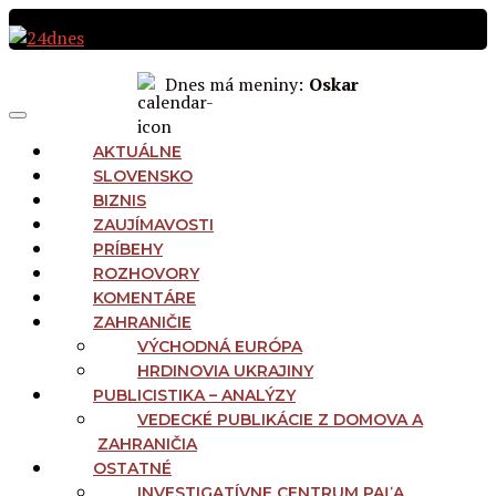
Preskočiť
na
obsah
Dnes má meniny:
Oskar
MAIN
Menu
NAVIGATION
AKTUÁLNE
SLOVENSKO
BIZNIS
ZAUJÍMAVOSTI
PRÍBEHY
ROZHOVORY
KOMENTÁRE
ZAHRANIČIE
VÝCHODNÁ EURÓPA
HRDINOVIA UKRAJINY
PUBLICISTIKA – ANALÝZY
VEDECKÉ PUBLIKÁCIE Z DOMOVA A
ZAHRANIČIA
OSTATNÉ
INVESTIGATÍVNE CENTRUM PAĽA