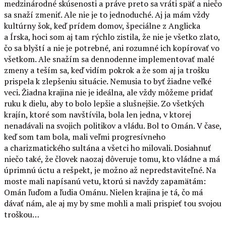
medzinárodné skúsenosti a práve preto sa vráti späť a niečo
sa snaží zmeniť. Ale nie je to jednoduché. Aj ja mám vždy
kultúrny šok, keď prídem domov, špeciálne z Anglicka
a Írska, hoci som aj tam rýchlo zistila, že nie je všetko zlato,
čo sa blyští a nie je potrebné, ani rozumné ich kopírovať vo
všetkom. Ale snažím sa dennodenne implementovať malé
zmeny a teším sa, keď vidím pokrok a že som aj ja trošku
prispela k zlepšeniu situácie. Nemusia to byť žiadne veľké
veci
.
Žiadna krajina nie je ideálna, ale vždy môžeme pridať
ruku k dielu, aby to bolo lepšie a slušnejšie. Zo všetkých
krajín, ktoré som navštívila, bola len jedna, v ktorej
nenadávali na svojich politikov a vládu. Bol to Omán. V čase,
keď som tam bola, mali veľmi progresívneho
a charizmatického sultána a všetci ho milovali. Dosiahnuť
niečo také, že človek naozaj dôveruje tomu, kto vládne a má
úprimnú úctu a rešpekt, je možno až nepredstaviteľné. Na
moste mali napísanú vetu, ktorú si navždy zapamätám:
Omán ľuďom a ľudia Ománu. Nielen krajina je tá, čo má
dávať nám, ale aj my by sme mohli a mali prispieť tou svojou
troškou…