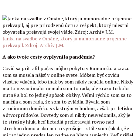
Janka na svadbe v Ománe, ktorý ju mimoriadne príjemne
prekvapil. Zdroj: Archív J.M.
A ako tvoje cesty ovplyvnila pandémia?
Covid sa pritrafil počas môjho pobytu v Rumunsku a zrazu
som sa musela nájsť v online svete. Môžem byť covidu
vlastne vďačná, lebo inak by som nikdy neučila online. Nikdy
ma to nezaujímalo, nemala som to rada, ale zrazu to bolo
nutné a bol to jediný spôsob obživy. Veľmi rýchlo som sa to
naučila a som rada, že som to zvládla. Bývala som
v rodinnom domčeku s vlastným vchodom, avšak pri letisku
a štvorprúdovke. Dovtedy som si nikdy neuvedomila, aký je
to strašný hluk, keď lietadlá prelietavajú rovno nad
strechou domu a ako ma to vyrušuje – stále som čakala, že
mi raz jedno predsa len padne na hlavu (smiech). Keď prišiel