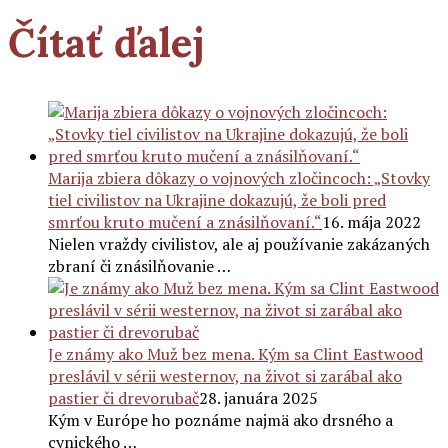
Čítať ďalej
Marija zbiera dôkazy o vojnových zločincoch: „Stovky
tiel civilistov na Ukrajine dokazujú, že boli pred
smrťou kruto mučení a znásilňovaní.“
16. mája 2022
Nielen vraždy civilistov, ale aj používanie zakázaných
zbraní či znásilňovanie …
Je známy ako Muž bez mena. Kým sa Clint Eastwood
preslávil v sérii westernov, na život si zarábal ako
pastier či drevorubač
28. januára 2025
Kým v Európe ho poznáme najmä ako drsného a
cynického …