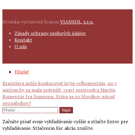
Stránka vytvorená firmou
VIANSOL, s.r.o.
FOOTER
Zásady ochrany osobných údajov
NAVIGATION
Kontakt
O nás
SECONDARY
Hľadať
NAVIGATION
Navigácia
Bratislava môže konkurovať iným veľkomestám, no v
niečom by sa mala polepšiť, vraví sprievodca Martin
Komentár Iva Samsona: Stáva sa zo Slovákov národ
neznabohov?
článku
Hľadať:
Začnite písať svoje vyhľadávanie vyššie a stlačte Enter pre
vyhľadávanie. Stlačením Esc akciu zrušíte.