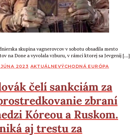
Čítať viac
dnierska skupina vagnerovcov v sobotu obsadila mesto
tov na Done a vyvolala vzburu, v rámci ktorej sa Jevgenij […]
BLIKOVANÉ
. JÚNA 2023
AKTUÁLNE
VÝCHODNÁ EURÓPA
lovák čelí sankciám za
prostredkovanie zbraní
edzi Kóreou a Ruskom.
niká aj trestu za