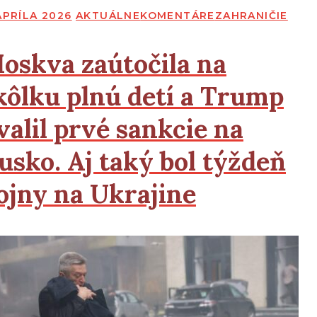
BLIKOVANÉ
APRÍLA 2026
AKTUÁLNE
KOMENTÁRE
ZAHRANIČIE
oskva zaútočila na
kôlku plnú detí a Trump
valil prvé sankcie na
usko. Aj taký bol týždeň
ojny na Ukrajine