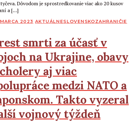
tyčeva. Dôvodom je sprostredkovanie viac ako 20 kusov
aní a […]
BLIKOVANÉ
. MARCA 2023
AKTUÁLNE
SLOVENSKO
ZAHRANIČIE
rest smrti za účasť v
ojoch na Ukrajine, obavy
 cholery aj viac
polupráce medzi
NATO
a
aponskom. Takto vyzeral
alší vojnový týždeň