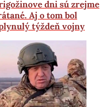
rigožinove dni sú zrejme
rátané. Aj o tom bol
plynulý týždeň vojny