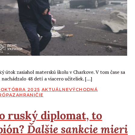
Čítať viac
ký útok zasiahol materskú školu v Charkove. V tom čase sa
 nachádzalo 48 detí a viacero učiteliek. […]
BLIKOVANÉ
. OKTÓBRA 2025
AKTUÁLNE
VÝCHODNÁ
RÓPA
ZAHRANIČIE
o ruský diplomat, to
pión?
Ďalšie sankcie mieri