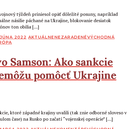
Čítať viac
 vojnový týždeň priniesol opäť dôležité posuny, napríklad
uálne násilie páchané na Ukrajine, blokovanie desiatok
iónov ton obilia […]
BLIKOVANÉ
 JÚNA 2022
AKTUÁLNE
NEZARADENÉ
VÝCHODNÁ
RÓPA
vo Samson:
Ako sankcie
emôžu pomôcť Ukrajine
Čítať viac
kcie, ktoré západné krajiny uvalili (tak znie odborné sloveso v
ulom čase) na Rusko po začatí “vojenskej operácie” […]
BLIKOVANÉ