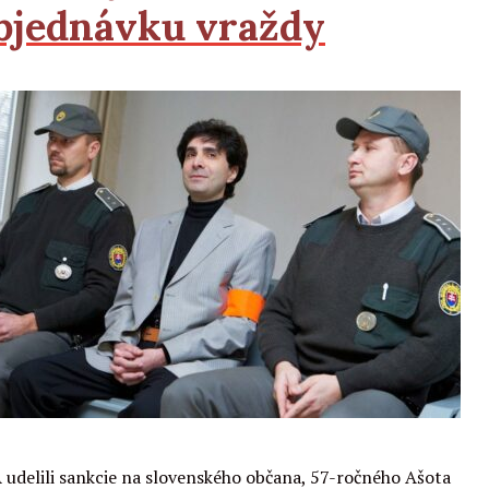
bjednávku vraždy
Čítať viac
 udelili sankcie na slovenského občana, 57-ročného Ašota