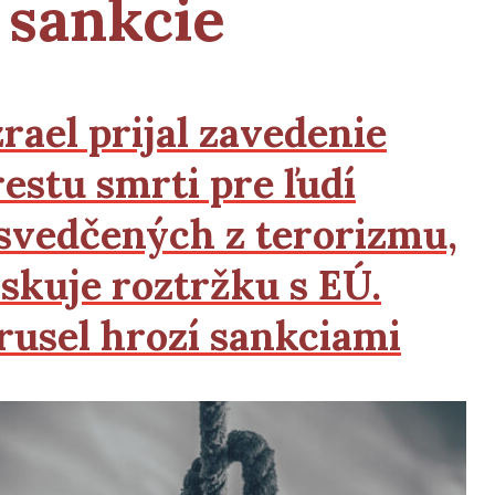
sankcie
zrael prijal zavedenie
restu smrti pre ľudí
svedčených z terorizmu,
iskuje roztržku s
EÚ.
rusel hrozí sankciami