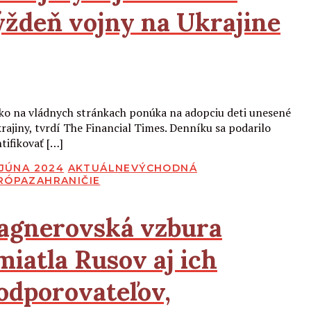
ýždeň vojny na Ukrajine
Čítať viac
ko na vládnych stránkach ponúka na adopciu deti unesené
krajiny, tvrdí The Financial Times. Denníku sa podarilo
tifikovať […]
BLIKOVANÉ
 JÚNA 2024
AKTUÁLNE
VÝCHODNÁ
RÓPA
ZAHRANIČIE
agnerovská vzbura
miatla Rusov aj ich
odporovateľov,