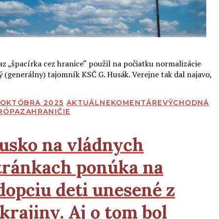
Čítať viac
az „špacírka cez hranice“ použil na počiatku normalizácie
ý (generálny) tajomník KSČ G. Husák. Verejne tak dal najavo,
BLIKOVANÉ
. OKTÓBRA 2025
AKTUÁLNE
KOMENTÁRE
VÝCHODNÁ
RÓPA
ZAHRANIČIE
usko na vládnych
tránkach ponúka na
dopciu deti unesené z
krajiny. Aj o tom bol