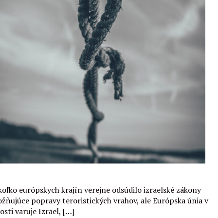
Čítať viac
koľko európskych krajín verejne odsúdilo izraelské zákony
žňujúce popravy teroristických vrahov, ale Európska únia v
osti varuje Izrael, […]