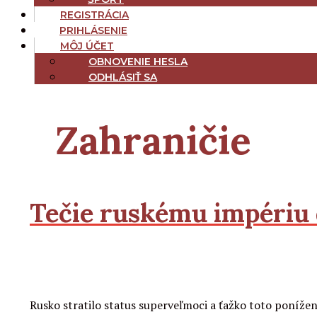
REGISTRÁCIA
PRIHLÁSENIE
MÔJ ÚČET
OBNOVENIE HESLA
ODHLÁSIŤ SA
Archív
Zahraničie
kategórie:
Tečie ruskému impériu
2
2
Čítať viac
Rusko stratilo status superveľmoci a ťažko toto ponížen