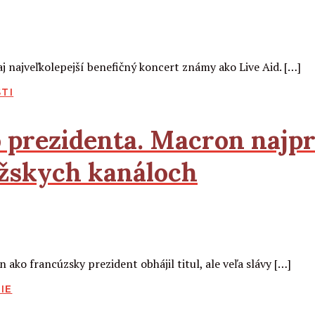
aj najveľkolepejší benefičný koncert známy ako Live Aid. […]
TI
 prezidenta. Macron najpr
ížskych kanáloch
ko francúzsky prezident obhájil titul, ale veľa slávy […]
IE