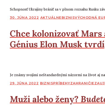
2
2
Čítať viac
Schopnosť Ukrajiny brániť sa v plnom rozsahu Rusku závi
PUBLIKOVANÉ
30. JÚNA 2022
AKTUÁLNE
BIZNIS
VÝCHODNÁ EU
Chce kolonizovať Mars 
Génius Elon Musk tvrdí,
2
2
Čítať viac
Je známy svojimi neštandardnými názormi na život aj na s
PUBLIKOVANÉ
29. JÚNA 2022
BIZNIS
PRÍBEHY
ZAHRANIČIE
ZAUJ
Muži alebo ženy?
Budete