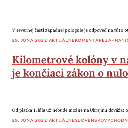
2
2
Čítať viac
V severnej časti západnej pologule je odpoveď na túto o
PUBLIKOVANÉ
29. JÚNA 2022
AKTUÁLNE
KOMENTÁRE
ZAHRANI
Kilometrové kolóny v n
je končiaci zákon o nulo
2
2
Čítať viac
Od piatka 1. júla už nebude možné na Ukrajinu dovážať 
PUBLIKOVANÉ
29. JÚNA 2022
AKTUÁLNE
SLOVENSKO
VÝCHODN