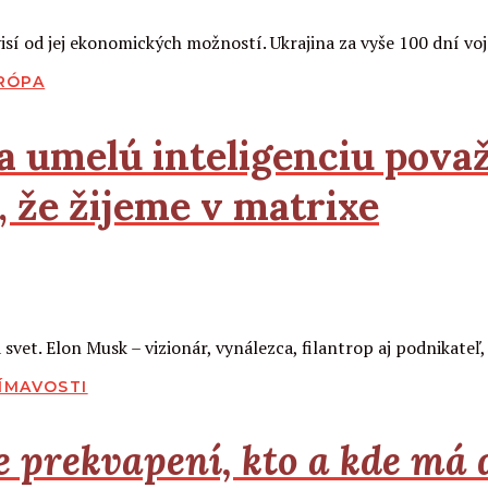
sí od jej ekonomických možností. Ukrajina za vyše 100 dní vo
RÓPA
a umelú inteligenciu pova
 že žijeme v matrixe
vet. Elon Musk – vizionár, vynálezca, filantrop aj podnikateľ,
ÍMAVOSTI
 prekvapení, kto a kde má 