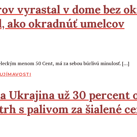
rov vyrastal v dome bez ok
d, ako okradnúť umelcov
eleckým menom 50 Cent, má za sebou búrlivú minulosť. […]
UJÍMAVOSTI
la Ukrajina už 30 percent 
trh s palivom za šialené c