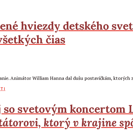
lené hviezdy detského sve
šetkých čias
nanie. Animátor William Hanna dal dušu postavičkám, ktorých 
TI
aj so svetovým koncertom 
átorovi, ktorý v krajine s