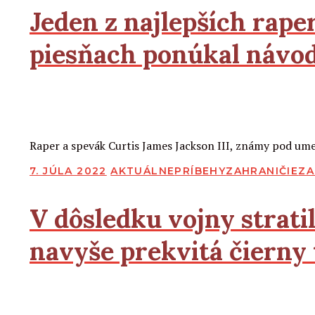
Jeden z najlepších rape
piesňach ponúkal návo
2
2
Čítať viac
Raper a spevák Curtis James Jackson III, známy pod um
PUBLIKOVANÉ
7. JÚLA 2022
AKTUÁLNE
PRÍBEHY
ZAHRANIČIE
ZA
V dôsledku vojny strati
navyše prekvitá čierny 