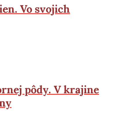
ien. Vo svojich
ornej pôdy. V krajine
eny