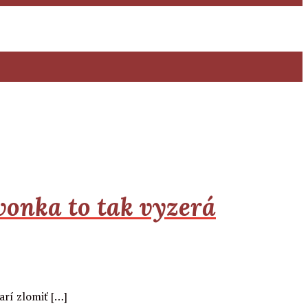
vonka to tak vyzerá
arí zlomiť […]