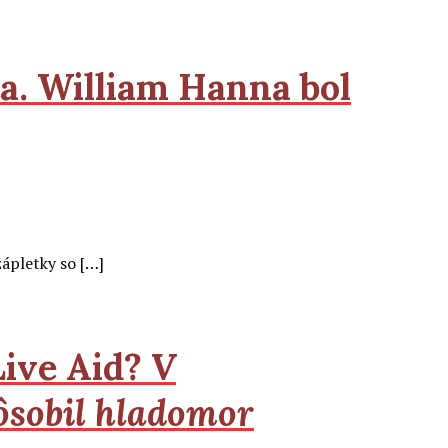
ta. William Hanna bol
zápletky so […]
Live Aid?
V
pôsobil hladomor