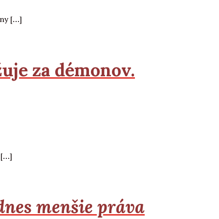
jny […]
žuje za démonov.
 […]
dnes menšie práva