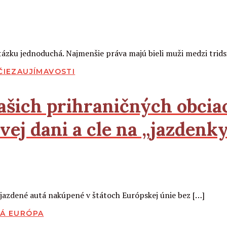
tázku jednoduchá. Najmenšie práva majú bieli muži medzi trids
ČIE
ZAUJÍMAVOSTI
ašich prihraničných obcia
vej dani a cle na „jazdenk
ojazdené autá nakúpené v štátoch Európskej únie bez […]
Á EURÓPA