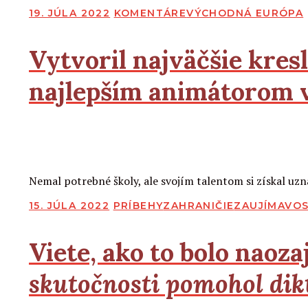
PUBLIKOVANÉ
19. JÚLA 2022
KOMENTÁRE
VÝCHODNÁ EURÓPA
Vytvoril najväčšie kres
najlepším animátorom v
2
2
Čítať viac
Nemal potrebné školy, ale svojím talentom si získal uz
PUBLIKOVANÉ
15. JÚLA 2022
PRÍBEHY
ZAHRANIČIE
ZAUJÍMAVOS
Viete, ako to bolo naoz
skutočnosti pomohol dikt