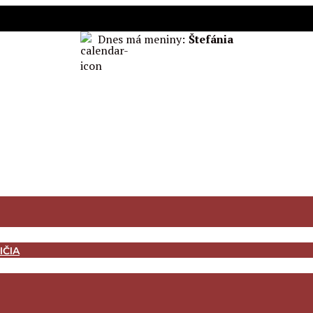
Dnes má meniny:
Štefánia
IČIA