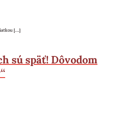
iatkou […]
ch sú
späť!
Dôvodom
y“