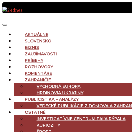
Preskočiť
na
obsah
MAIN
Menu
NAVIGATION
AKTUÁLNE
SLOVENSKO
BIZNIS
ZAUJÍMAVOSTI
PRÍBEHY
ROZHOVORY
KOMENTÁRE
ZAHRANIČIE
VÝCHODNÁ EURÓPA
HRDINOVIA UKRAJINY
PUBLICISTIKA – ANALÝZY
VEDECKÉ PUBLIKÁCIE Z DOMOVA A ZAHRAN
OSTATNÉ
INVESTIGATÍVNE CENTRUM PAĽA RÝPALA
KURIOZITY
ŠPORT