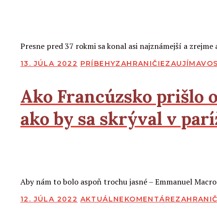
2
2
Čítať viac
Presne pred 37 rokmi sa konal asi najznámejší a zrejme 
PUBLIKOVANÉ
13. JÚLA 2022
PRÍBEHY
ZAHRANIČIE
ZAUJÍMAVOS
Ako Francúzsko prišlo o
ako by sa skrýval v par
2
2
Čítať viac
Aby nám to bolo aspoň trochu jasné – Emmanuel Macron a
PUBLIKOVANÉ
12. JÚLA 2022
AKTUÁLNE
KOMENTÁRE
ZAHRANIČ