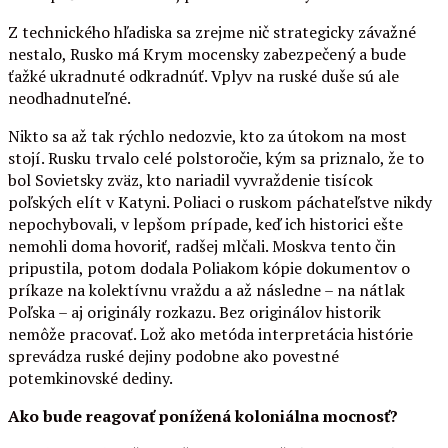
Z technického hľadiska sa zrejme nič strategicky závažné
nestalo, Rusko má Krym mocensky zabezpečený a bude
ťažké ukradnuté odkradnúť. Vplyv na ruské duše sú ale
neodhadnuteľné.
Nikto sa až tak rýchlo nedozvie, kto za útokom na most
stojí. Rusku trvalo celé polstoročie, kým sa priznalo, že to
bol Sovietsky zväz, kto nariadil vyvraždenie tisícok
poľských elít v Katyni. Poliaci o ruskom páchateľstve nikdy
nepochybovali, v lepšom prípade, keď ich historici ešte
nemohli doma hovoriť, radšej mlčali. Moskva tento čin
pripustila, potom dodala Poliakom kópie dokumentov o
príkaze na kolektívnu vraždu a až následne – na nátlak
Poľska – aj originály rozkazu. Bez originálov historik
nemôže pracovať. Lož ako metóda interpretácia histórie
sprevádza ruské dejiny podobne ako povestné
potemkinovské dediny.
Ako bude reagovať ponížená koloniálna mocnosť?