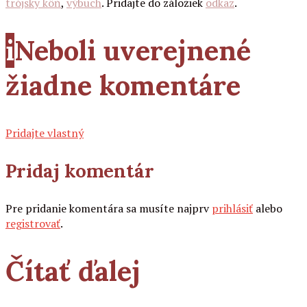
trójsky kôň
,
výbuch
. Pridajte do záložiek
odkaz
.
i
Neboli uverejnené
žiadne komentáre
Pridajte vlastný
Pridaj komentár
Pre pridanie komentára sa musíte najprv
prihlásiť
alebo
registrovať
.
Čítať ďalej