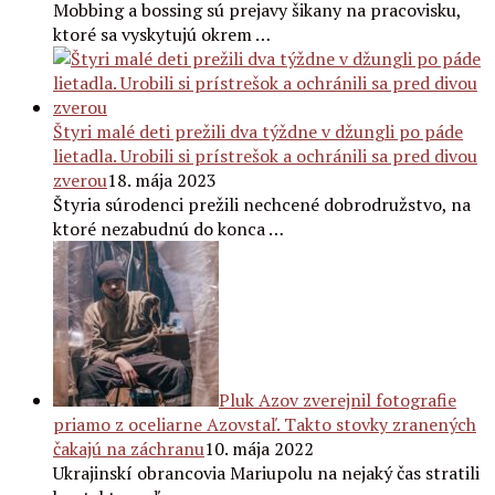
Mobbing a bossing sú prejavy šikany na pracovisku,
ktoré sa vyskytujú okrem …
Štyri malé deti prežili dva týždne v džungli po páde
lietadla. Urobili si prístrešok a ochránili sa pred divou
zverou
18. mája 2023
Štyria súrodenci prežili nechcené dobrodružstvo, na
ktoré nezabudnú do konca …
Pluk Azov zverejnil fotografie
priamo z oceliarne Azovstaľ. Takto stovky zranených
čakajú na záchranu
10. mája 2022
Ukrajinskí obrancovia Mariupolu na nejaký čas stratili