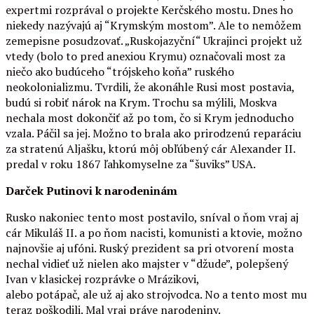
expertmi rozprával o projekte Kerčského mostu. Dnes ho
niekedy nazývajú aj “Krymským mostom”. Ale to nemôžem
zemepisne posudzovať. „Ruskojazyční“ Ukrajinci projekt už
vtedy (bolo to pred anexiou Krymu) označovali most za
niečo ako budúceho “trójskeho koňa” ruského
neokolonializmu. Tvrdili, že akonáhle Rusi most postavia,
budú si robiť nárok na Krym. Trochu sa mýlili, Moskva
nechala most dokončiť až po tom, čo si Krym jednoducho
vzala. Páčil sa jej. Možno to brala ako prirodzenú reparáciu
za stratenú Aljašku, ktorú môj obľúbený cár Alexander II.
predal v roku 1867 ľahkomyselne za “šuviks” USA.
Darček Putinovi k narodeninám
Rusko nakoniec tento most postavilo, sníval o ňom vraj aj
cár Mikuláš II. a po ňom nacisti, komunisti a ktovie, možno
najnovšie aj ufóni. Ruský prezident sa pri otvorení mosta
nechal vidieť už nielen ako majster v “džude”, polepšený
Ivan v klasickej rozprávke o Mrázikovi,
alebo potápač, ale už aj ako strojvodca. No a tento most mu
teraz poškodili. Mal vraj práve narodeniny.