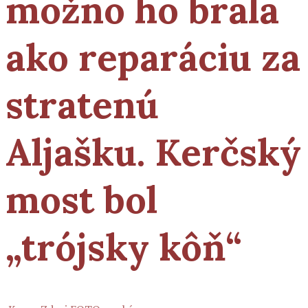
možno ho brala
ako reparáciu za
stratenú
Aljašku. Kerčský
most bol
„trójsky kôň“