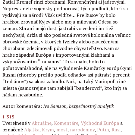
Zatiaľ Kremeľ rinčí zbraňami. Konvenčnými aj jadrovými.
Neprestanete vojensky podporovať tých podľudí, ktorí sa
vydávajú za národ? Však uvidíte… Pre Rusov by bolo
hračkou zrovnať Kyjev alebo moju milovanú Odesu so
zemou. Zbraní majú dosť, jastrabi vo vedení im tiež
nechýbajú, držia si ako posledná svetová koloniálna veľmoc
obrovské územia, v ktorých fyzicky alebo zavlečenými
chorobami zdecimovali pôvodné obyvateľstvo. Kam sa
hrabe západná Európa s importovanými kiahňami a
vykynožovaním “Indiánov”. To sa dialo, bolo to
poľutovaniahodné, ale na vyľudnenie Kamčatky európskymi
Rusmi (choroby prežilo podľa odhadov asi pätnásť percent
“Indiánov”) sa akosi zabudlo. Nuž, na taký Mariupoľ a iné
miesta (samozrejme tam zabíjali “banderovci”, kto iný) sa
hádam nezabudne.
Autor komentára:
Ivo Samson, bezpečnostný analytik
1 315
Uverejnené v
Aktuálne
,
Komentáre
,
Východná Európa
a
označené
Aljaška
,
Krym
,
most
,
narodeniny
,
Putin
,
Rusi
,