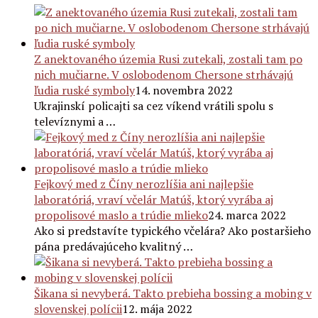
Z anektovaného územia Rusi zutekali, zostali tam po
nich mučiarne. V oslobodenom Chersone strhávajú
ľudia ruské symboly
14. novembra 2022
Ukrajinskí policajti sa cez víkend vrátili spolu s
televíznymi a …
Fejkový med z Číny nerozlíšia ani najlepšie
laboratóriá, vraví včelár Matúš, ktorý vyrába aj
propolisové maslo a trúdie mlieko
24. marca 2022
Ako si predstavíte typického včelára? Ako postaršieho
pána predávajúceho kvalitný …
Šikana si nevyberá. Takto prebieha bossing a mobing v
slovenskej polícii
12. mája 2022