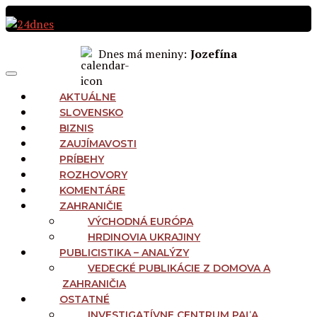
Preskočiť
na
obsah
Dnes má meniny:
Jozefína
MAIN
Menu
NAVIGATION
AKTUÁLNE
SLOVENSKO
BIZNIS
ZAUJÍMAVOSTI
PRÍBEHY
ROZHOVORY
KOMENTÁRE
ZAHRANIČIE
VÝCHODNÁ EURÓPA
HRDINOVIA UKRAJINY
PUBLICISTIKA – ANALÝZY
VEDECKÉ PUBLIKÁCIE Z DOMOVA A
ZAHRANIČIA
OSTATNÉ
INVESTIGATÍVNE CENTRUM PAĽA