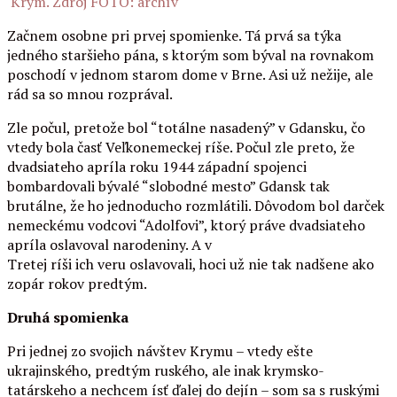
Krym. Zdroj FOTO: archív
Začnem osobne pri prvej spomienke. Tá prvá sa týka
jedného staršieho pána, s ktorým som býval na rovnakom
poschodí v jednom starom dome v Brne. Asi už nežije, ale
rád sa so mnou rozprával.
Zle počul, pretože bol “totálne nasadený” v Gdansku, čo
vtedy bola časť Veľkonemeckej ríše. Počul zle preto, že
dvadsiateho apríla roku 1944 západní spojenci
bombardovali bývalé “slobodné mesto” Gdansk tak
brutálne, že ho jednoducho rozmlátili. Dôvodom bol darček
nemeckému vodcovi “Adolfovi”, ktorý práve dvadsiateho
apríla oslavoval narodeniny. A v
Tretej ríši ich veru oslavovali, hoci už nie tak nadšene ako
zopár rokov predtým.
Druhá spomienka
Pri jednej zo svojich návštev Krymu – vtedy ešte
ukrajinského, predtým ruského, ale inak krymsko-
tatárskeho a nechcem ísť ďalej do dejín – som sa s ruskými