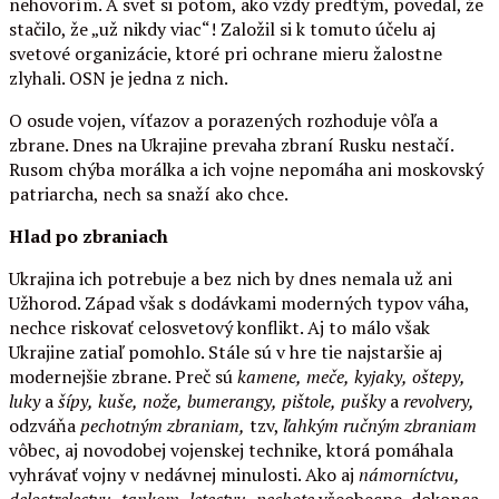
nehovorím. A svet si potom, ako vždy predtým, povedal, že
stačilo, že „už nikdy viac“! Založil si k tomuto účelu aj
svetové organizácie, ktoré pri ochrane mieru žalostne
zlyhali. OSN je jedna z nich.
O osude vojen, víťazov a porazených rozhoduje vôľa a
zbrane. Dnes na Ukrajine prevaha zbraní Rusku nestačí.
Rusom chýba morálka a ich vojne nepomáha ani moskovský
patriarcha, nech sa snaží ako chce.
Hlad po zbraniach
Ukrajina ich potrebuje a bez nich by dnes nemala už ani
Užhorod. Západ však s dodávkami moderných typov váha,
nechce riskovať celosvetový konflikt. Aj to málo však
Ukrajine zatiaľ pomohlo. Stále sú v hre tie najstaršie aj
modernejšie zbrane. Preč sú
kamene,
meče,
kyjaky,
oštepy,
luky
a
šípy,
kuše,
nože,
bumerangy,
pištole,
pušky
a
revolvery,
odzváňa
pechotným
zbraniam,
tzv,
ľahkým ručným zbraniam
vôbec, aj novodobej vojenskej technike, ktorá pomáhala
vyhrávať vojny v nedávnej minulosti. Ako aj
námorníctvu,
delostrelectvu,
tankom,
letectvu,
pechote
všeobecne, dokonca