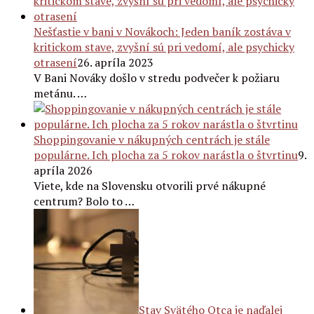
Nešťastie v bani v Novákoch: Jeden baník zostáva v
kritickom stave, zvyšní sú pri vedomí, ale psychicky
otrasení
26. apríla 2023
V Bani Nováky došlo v stredu podvečer k požiaru
metánu. …
Shoppingovanie v nákupných centrách je stále
populárne. Ich plocha za 5 rokov narástla o štvrtinu
9.
apríla 2026
Viete, kde na Slovensku otvorili prvé nákupné
centrum? Bolo to …
Stav Svätého Otca je naďalej