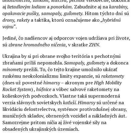
aj
lietadlovým lodiam
a
ponorkám.
Zabudnite aj na
karabíny,
opakovacie
pušky,
samopaly,
guľomety.
Hitom týchto dní sú
drony,
rakety
a taktika, ktorú označujeme ako „
hybridnú
vojnu
“.
Jediné, čo nadšencov aj odporcov vojen udržiava pri živote,
sú
zbrane
hromadného ničenia
, v skratke
ZHN.
Ukrajina by si pri obrane svojho teritória s pechotnými
zbraňami príliš nepomohla.
Samopaly,
guľomety
a dokonca
mínomety
prežili. To, čo tejto krajine umožnilo ukázať
ruskému neokolonializmu limity expanzie, sú
raketomety
(dnes už povestné
himarsy
– akronym pre
High Mobility
Rocket System
) ,
húfnice
a vôbec salvové raketomety na
kolieskových podvozkoch. Vlastne taká supermoderná
verzia slávnych sovietskych
kaťuší. Himarsy
sú určené na
likvidáciu delostrelectva, systémov protivzdušnej obrany,
muničných skladov, obrnených vozidiel a nákladných áut.
Samozrejme pritom ničia aj živé vojenské sily na
obsadených ukrajinských územiach.