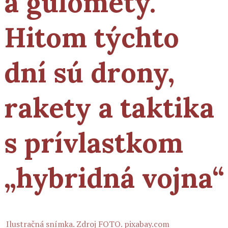
a guľomety.
Hitom týchto
dní sú drony,
rakety a taktika
s prívlastkom
„hybridná vojna“
Ilustračná snímka. Zdroj FOTO. pixabay.com