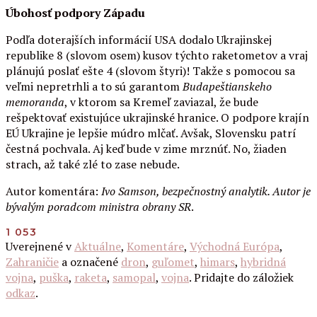
Úbohosť podpory Západu
Podľa doterajších informácií USA dodalo Ukrajinskej
republike 8 (slovom osem) kusov týchto raketometov a vraj
plánujú poslať ešte 4 (slovom štyri)! Takže s pomocou sa
veľmi nepretrhli a to sú garantom
Budapeštianskeho
memoranda
, v ktorom sa Kremeľ zaviazal, že bude
rešpektovať existujúce ukrajinské hranice. O podpore krajín
EÚ Ukrajine je lepšie múdro mlčať. Avšak, Slovensku patrí
čestná pochvala. Aj keď bude v zime mrznúť. No, žiaden
strach, až také zlé to zase nebude.
Autor komentára:
Ivo Samson, bezpečnostný analytik. Autor je
bývalým poradcom ministra obrany SR
.
1 053
Uverejnené v
Aktuálne
,
Komentáre
,
Východná Európa
,
Zahraničie
a označené
dron
,
guľomet
,
himars
,
hybridná
vojna
,
puška
,
raketa
,
samopal
,
vojna
. Pridajte do záložiek
odkaz
.