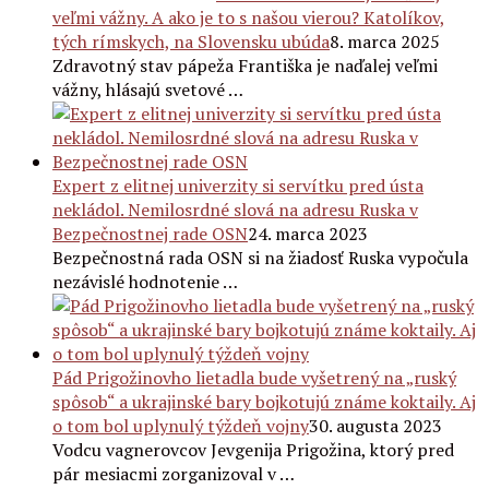
veľmi vážny. A ako je to s našou vierou? Katolíkov,
tých rímskych, na Slovensku ubúda
8. marca 2025
Zdravotný stav pápeža Františka je naďalej veľmi
vážny, hlásajú svetové …
Expert z elitnej univerzity si servítku pred ústa
nekládol. Nemilosrdné slová na adresu Ruska v
Bezpečnostnej rade OSN
24. marca 2023
Bezpečnostná rada OSN si na žiadosť Ruska vypočula
nezávislé hodnotenie …
Pád Prigožinovho lietadla bude vyšetrený na „ruský
spôsob“ a ukrajinské bary bojkotujú známe koktaily. Aj
o tom bol uplynulý týždeň vojny
30. augusta 2023
Vodcu vagnerovcov Jevgenija Prigožina, ktorý pred
pár mesiacmi zorganizoval v …