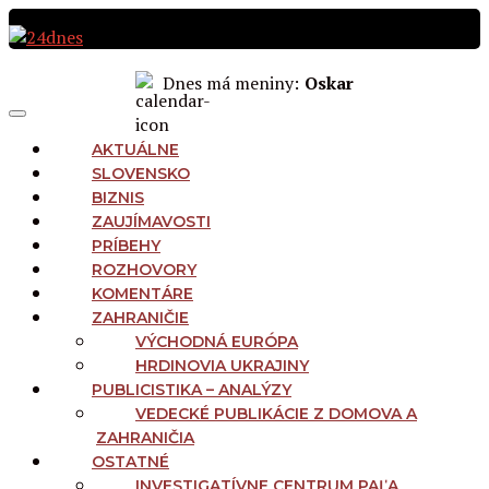
Preskočiť
na
obsah
Dnes má meniny:
Oskar
MAIN
Menu
NAVIGATION
AKTUÁLNE
SLOVENSKO
BIZNIS
ZAUJÍMAVOSTI
PRÍBEHY
ROZHOVORY
KOMENTÁRE
ZAHRANIČIE
VÝCHODNÁ EURÓPA
HRDINOVIA UKRAJINY
PUBLICISTIKA – ANALÝZY
VEDECKÉ PUBLIKÁCIE Z DOMOVA A
ZAHRANIČIA
OSTATNÉ
INVESTIGATÍVNE CENTRUM PAĽA