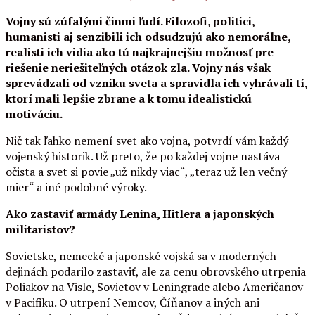
Vojny sú zúfalými činmi ľudí. Filozofi, politici,
humanisti aj senzibili ich odsudzujú ako nemorálne,
realisti ich vidia ako tú najkrajnejšiu možnosť pre
riešenie neriešiteľných otázok zla. Vojny nás však
sprevádzali od vzniku sveta a spravidla ich vyhrávali tí,
ktorí mali lepšie zbrane a k tomu idealistickú
motiváciu.
Nič tak ľahko nemení svet ako vojna, potvrdí vám každý
vojenský historik. Už preto, že po každej vojne nastáva
očista a svet si povie „už nikdy viac“, „teraz už len večný
mier“ a iné podobné výroky.
Ako zastaviť armády Lenina, Hitlera a japonských
militaristov?
Sovietske, nemecké a japonské vojská sa v moderných
dejinách podarilo zastaviť, ale za cenu obrovského utrpenia
Poliakov na Visle, Sovietov v Leningrade alebo Američanov
v Pacifiku. O utrpení Nemcov, Číňanov a iných ani