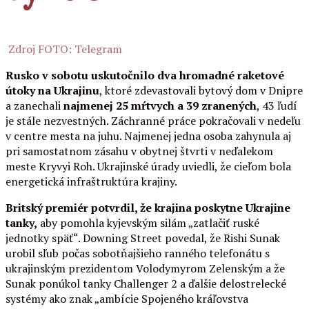
Zdroj FOTO: Telegram
Rusko v sobotu uskutočnilo dva hromadné raketové
útoky na Ukrajinu
, ktoré zdevastovali bytový dom v Dnipre
a zanechali
najmenej 25 mŕtvych a 39 zranených
, 43 ľudí
je stále nezvestných. Záchranné práce pokračovali v nedeľu
v centre mesta na juhu. Najmenej jedna osoba zahynula aj
pri samostatnom zásahu v obytnej štvrti v neďalekom
meste Kryvyi Roh. Ukrajinské úrady uviedli, že cieľom bola
energetická infraštruktúra krajiny.
Britský premiér potvrdil, že krajina poskytne Ukrajine
tanky,
aby pomohla kyjevským silám „zatlačiť ruské
jednotky späť“. Downing Street povedal, že Rishi Sunak
urobil sľub počas sobotňajšieho ranného telefonátu s
ukrajinským prezidentom Volodymyrom Zelenským a že
Sunak ponúkol tanky Challenger 2 a ďalšie delostrelecké
systémy ako znak „ambície Spojeného kráľovstva