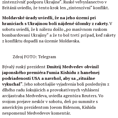
zintenzívniť podporu Ukrajine“. Ruské veľvyslanectvo v
Británii uviedlo, že tento krok len „zintenzívni“ konflikt.
Moldavské úrady uviedli, že
na jeho území pri
hraniciach s Ukrajinou boli nájdené úlomky z rakety.
V
sobotu uviedli, že k nálezu došlo „po masívnom ruskom
bombardovaní Ukrajiny“ a že to bol tretí prípad, keď rakety
z konfliktu dopadli na územie Moldavska.
Zdroj FOTO: Telegram
Bývalý ruský prezident
Dmitrij Medvedev obvinil
japonského premiéra Fumia Kishidu z hanebnej
podriadenosti USA a
navrhol, aby sa „rituálne
vykuchal“
. Jeho sobotňajšie vyjadrenia boli posledným z
dlhého radu šokujúcich a provokatívnych vyhlásení
arcijastraba Medvedeva, uviedla agentúra Reuters. Vo
svojom prejave neskôr v sobotu, deň po summite s
americkým prezidentom Joeom Bidenom, Kishida
nespomenul Medvedevov komentár.