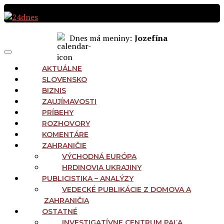
Preskočiť
na
obsah
Dnes má meniny:
Jozefína
MAIN
Menu
NAVIGATION
AKTUÁLNE
SLOVENSKO
BIZNIS
ZAUJÍMAVOSTI
PRÍBEHY
ROZHOVORY
KOMENTÁRE
ZAHRANIČIE
VÝCHODNÁ EURÓPA
HRDINOVIA UKRAJINY
PUBLICISTIKA – ANALÝZY
VEDECKÉ PUBLIKÁCIE Z DOMOVA A
ZAHRANIČIA
OSTATNÉ
INVESTIGATÍVNE CENTRUM PAĽA