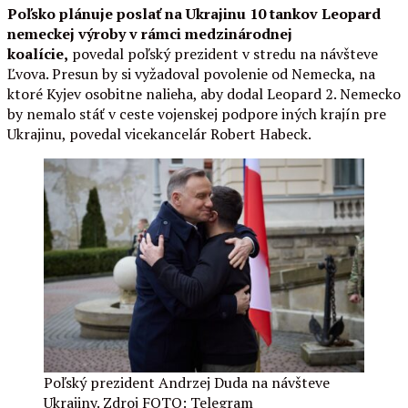
Poľsko plánuje poslať na Ukrajinu 10 tankov Leopard
nemeckej výroby v rámci medzinárodnej
koalície,
povedal poľský prezident v stredu na návšteve
Ľvova. Presun by si vyžadoval povolenie od Nemecka, na
ktoré Kyjev osobitne nalieha, aby dodal Leopard 2. Nemecko
by nemalo stáť v ceste vojenskej podpore iných krajín pre
Ukrajinu, povedal vicekancelár Robert Habeck.
Poľský prezident Andrzej Duda na návšteve
Ukrajiny. Zdroj FOTO: Telegram