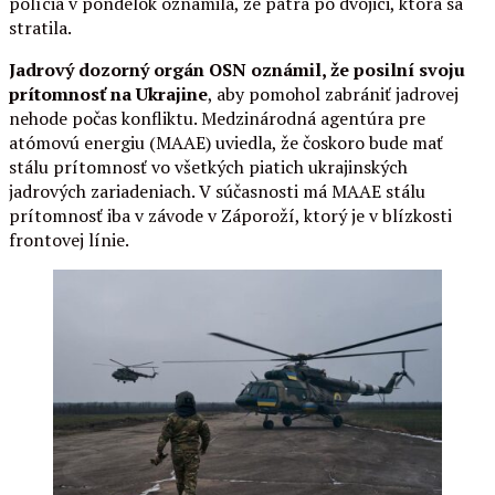
polícia v pondelok oznámila, že pátra po dvojici, ktorá sa
stratila.
Jadrový dozorný orgán OSN oznámil, že posilní svoju
prítomnosť na Ukrajine
, aby pomohol zabrániť jadrovej
nehode počas konfliktu. Medzinárodná agentúra pre
atómovú energiu (MAAE) uviedla, že čoskoro bude mať
stálu prítomnosť vo všetkých piatich ukrajinských
jadrových zariadeniach. V súčasnosti má MAAE stálu
prítomnosť iba v závode v Záporoží, ktorý je v blízkosti
frontovej línie.