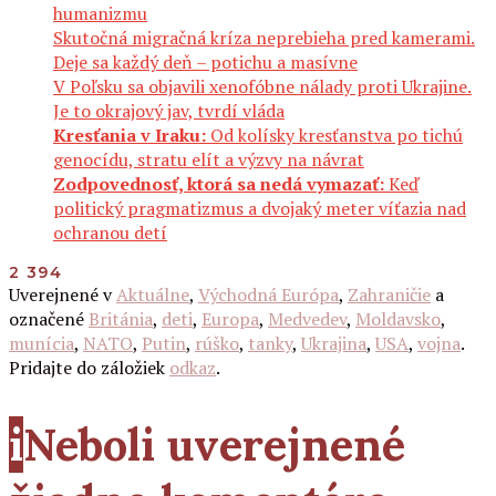
humanizmu
Skutočná migračná kríza neprebieha pred kamerami.
Deje sa každý deň – potichu a masívne
V Poľsku sa objavili xenofóbne nálady proti Ukrajine.
Je to okrajový jav, tvrdí vláda
Kresťania v Iraku:
Od kolísky kresťanstva po tichú
genocídu, stratu elít a výzvy na návrat
Zodpovednosť, ktorá sa nedá vymazať:
Keď
politický pragmatizmus a dvojaký meter víťazia nad
ochranou detí
2 394
Uverejnené v
Aktuálne
,
Východná Európa
,
Zahraničie
a
označené
Británia
,
deti
,
Europa
,
Medvedev
,
Moldavsko
,
munícia
,
NATO
,
Putin
,
rúško
,
tanky
,
Ukrajina
,
USA
,
vojna
.
Pridajte do záložiek
odkaz
.
i
Neboli uverejnené