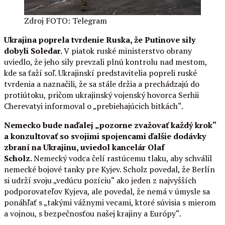
Zdroj FOTO: Telegram
Ukrajina poprela tvrdenie Ruska, že Putinove sily
dobyli Soledar.
V piatok ruské ministerstvo obrany
uviedlo, že jeho sily prevzali plnú kontrolu nad mestom,
kde sa ťaží soľ. Ukrajinskí predstavitelia popreli ruské
tvrdenia a naznačili, že sa stále držia a prechádzajú do
protiútoku, pričom ukrajinský vojenský hovorca Serhii
Cherevatyi informoval o „prebiehajúcich bitkách“.
Nemecko bude naďalej „pozorne zvažovať každý krok“
a konzultovať so svojimi spojencami ďalšie dodávky
zbraní na Ukrajinu, uviedol kancelár Olaf
Scholz.
Nemecký vodca čelí rastúcemu tlaku, aby schválil
nemecké bojové tanky pre Kyjev. Scholz povedal, že Berlín
si udrží svoju „vedúcu pozíciu“ ako jeden z najvyšších
podporovateľov Kyjeva, ale povedal, že nemá v úmysle sa
ponáhľať s „takými vážnymi vecami, ktoré súvisia s mierom
a vojnou, s bezpečnosťou našej krajiny a Európy“.