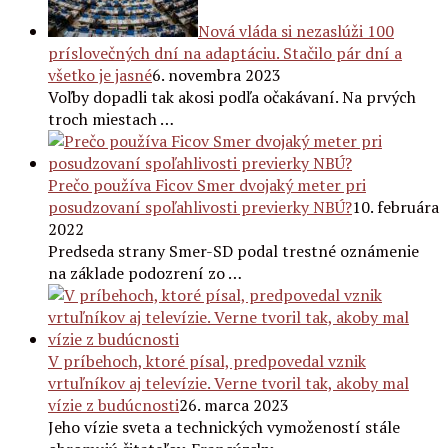
Nová vláda si nezaslúži 100
príslovečných dní na adaptáciu. Stačilo pár dní a
všetko je jasné
6. novembra 2023
Voľby dopadli tak akosi podľa očakávaní. Na prvých
troch miestach …
Prečo používa Ficov Smer dvojaký meter pri
posudzovaní spoľahlivosti previerky NBÚ?
10. februára
2022
Predseda strany Smer-SD podal trestné oznámenie
na základe podozrení zo …
V príbehoch, ktoré písal, predpovedal vznik
vrtuľníkov aj televízie. Verne tvoril tak, akoby mal
vízie z budúcnosti
26. marca 2023
Jeho vízie sveta a technických vymožeností stále