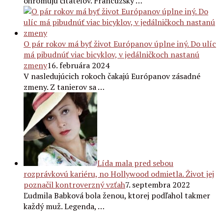
ohromujú čitateľov. Francúzsky …
O pár rokov má byť život Európanov úplne iný. Do ulíc
má pibudnúť viac bicyklov, v jedálničkoch nastanú
zmeny
16. februára 2024
V nasledujúcich rokoch čakajú Európanov zásadné
zmeny. Z tanierov sa …
Lída mala pred sebou
rozprávkovú kariéru, no Hollywood odmietla. Život jej
poznačil kontroverzný vzťah
7. septembra 2022
Ľudmila Babková bola ženou, ktorej podľahol takmer
každý muž. Legenda, …