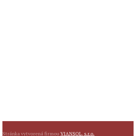
Stránka vytvorená firmou
VIANSOL, s.r.o.