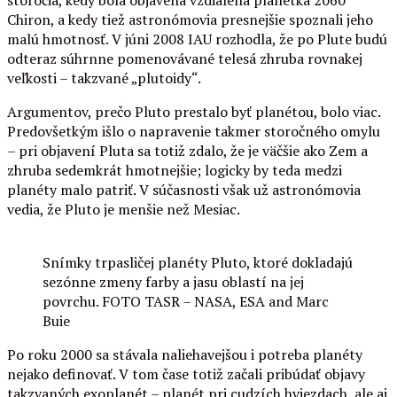
Chiron, a kedy tiež astronómovia presnejšie spoznali jeho
malú hmotnosť. V júni 2008 IAU rozhodla, že po Plute budú
odteraz súhrnne pomenovávané telesá zhruba rovnakej
veľkosti – takzvané „plutoidy“.
Argumentov, prečo Pluto prestalo byť planétou, bolo viac.
Predovšetkým išlo o napravenie takmer storočného omylu
– pri objavení Pluta sa totiž zdalo, že je väčšie ako Zem a
zhruba sedemkrát hmotnejšie; logicky by teda medzi
planéty malo patriť. V súčasnosti však už astronómovia
vedia, že Pluto je menšie než Mesiac.
Snímky trpasličej planéty Pluto, ktoré dokladajú
sezónne zmeny farby a jasu oblastí na jej
povrchu. FOTO TASR – NASA, ESA and Marc
Buie
Po roku 2000 sa stávala naliehavejšou i potreba planéty
nejako definovať. V tom čase totiž začali pribúdať objavy
takzvaných exoplanét – planét pri cudzích hviezdach, ale aj