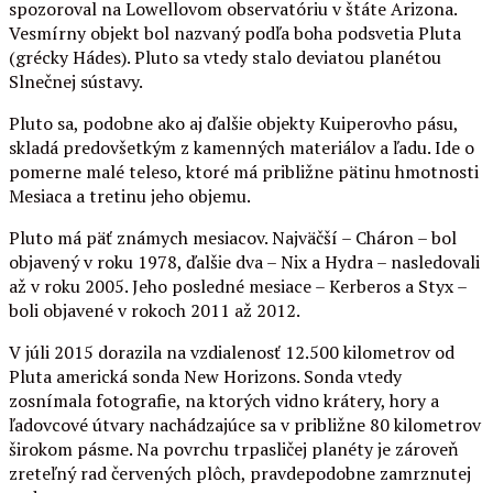
spozoroval na Lowellovom observatóriu v štáte Arizona.
Vesmírny objekt bol nazvaný podľa boha podsvetia Pluta
(grécky Hádes). Pluto sa vtedy stalo deviatou planétou
Slnečnej sústavy.
Pluto sa, podobne ako aj ďalšie objekty Kuiperovho pásu,
skladá predovšetkým z kamenných materiálov a ľadu. Ide o
pomerne malé teleso, ktoré má približne pätinu hmotnosti
Mesiaca a tretinu jeho objemu.
Pluto má päť známych mesiacov. Najväčší – Cháron – bol
objavený v roku 1978, ďalšie dva – Nix a Hydra – nasledovali
až v roku 2005. Jeho posledné mesiace – Kerberos a Styx –
boli objavené v rokoch 2011 až 2012.
V júli 2015 dorazila na vzdialenosť 12.500 kilometrov od
Pluta americká sonda New Horizons. Sonda vtedy
zosnímala fotografie, na ktorých vidno krátery, hory a
ľadovcové útvary nachádzajúce sa v približne 80 kilometrov
širokom pásme. Na povrchu trpasličej planéty je zároveň
zreteľný rad červených plôch, pravdepodobne zamrznutej