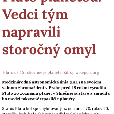
Vedci tým
napravili
storočný omyl
Pluto už 15 rokov nie je planéta. Zdroj: wikepdia.org
Medzinárodná astronomická únia (IAU) na svojom
valnom zhromaždení v Prahe pred 15 rokmi vyradila
Pluto zo zoznamu planét v Slnečnej sústave a zaradila
ho medzi takzvané trpasličie planéty.
Status Pluta bol spochybňovaný už od konca 70. rokov 20.
storočia, kedy bola objavená vzdialená planétka 2060