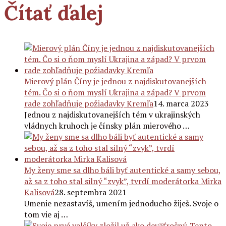
Čítať ďalej
Mierový plán Číny je jednou z najdiskutovanejších
tém. Čo si o ňom myslí Ukrajina a západ? V prvom
rade zohľadňuje požiadavky Kremľa
14. marca 2023
Jednou z najdiskutovanejších tém v ukrajinských
vládnych kruhoch je čínsky plán mierového …
My ženy sme sa dlho báli byť autentické a samy sebou,
až sa z toho stal silný “zvyk”, tvrdí moderátorka Mirka
Kalisová
28. septembra 2021
Umenie nezastavíš, umením jednoducho žiješ. Svoje o
tom vie aj …