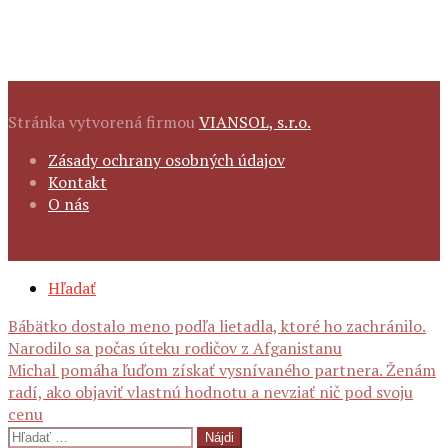
Stránka vytvorená firmou
VIANSOL, s.r.o.
FOOTER
Zásady ochrany osobných údajov
NAVIGATION
Kontakt
O nás
SECONDARY
Hľadať
NAVIGATION
Navigácia
Bábätko dostalo meno podľa lietadla, ktoré ho zachránilo.
Narodilo sa počas úteku rodičov z Afganistanu
Michal pomáha ľuďom získať vysnívaného partnera. Ženám
radí, ako objaviť vlastnú hodnotu a nevziať nič pod svoju
článku
cenu
Hľadať: