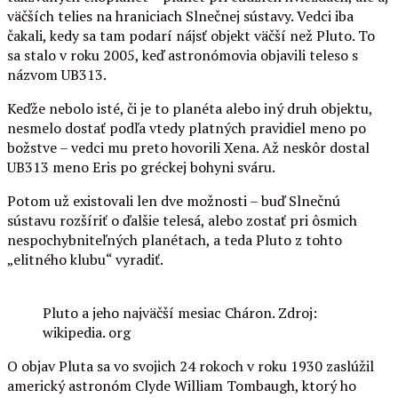
väčších telies na hraniciach Slnečnej sústavy. Vedci iba
čakali, kedy sa tam podarí nájsť objekt väčší než Pluto. To
sa stalo v roku 2005, keď astronómovia objavili teleso s
názvom UB313.
Keďže nebolo isté, či je to planéta alebo iný druh objektu,
nesmelo dostať podľa vtedy platných pravidiel meno po
božstve – vedci mu preto hovorili Xena. Až neskôr dostal
UB313 meno Eris po gréckej bohyni sváru.
Potom už existovali len dve možnosti – buď Slnečnú
sústavu rozšíriť o ďalšie telesá, alebo zostať pri ôsmich
nespochybniteľných planétach, a teda Pluto z tohto
„elitného klubu“ vyradiť.
Pluto a jeho najväčší mesiac Cháron. Zdroj:
wikipedia. org
O objav Pluta sa vo svojich 24 rokoch v roku 1930 zaslúžil
americký astronóm Clyde William Tombaugh, ktorý ho