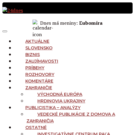
Preskočiť
na
obsah
Dnes má meniny:
Ľubomíra
MAIN
Menu
NAVIGATION
AKTUÁLNE
SLOVENSKO
BIZNIS
ZAUJÍMAVOSTI
PRÍBEHY
ROZHOVORY
KOMENTÁRE
ZAHRANIČIE
VÝCHODNÁ EURÓPA
HRDINOVIA UKRAJINY
PUBLICISTIKA – ANALÝZY
VEDECKÉ PUBLIKÁCIE Z DOMOVA A
ZAHRANIČIA
OSTATNÉ
INVESTIGATÍVNE CENTRUM PAĽA