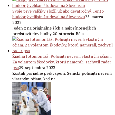
Svoje prvé valčíky zložil už ako deväťročný. Tento
hudobný velikán študoval na Slovensku
25. marca
2022
Jeden z najoriginálnejších a najprínosnejších
predstaviteľov hudby 20. storočia. Béla …
Žiadna fotomontáž: Policajti neverili vlastným očiam.
Za volantom škodovky, ktorú namerali, zachytil radar
psa
29. septembra 2023
Zostali poriadne prekvapení. Senickí policajti neverili
vlastným očiam, keď na …