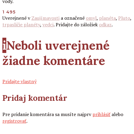
vody.
1 495
Uverejnené v
Zaujímavosti
a označené
omyl
,
planéta
,
Pluto
,
trpasličie planéty
,
vedci
. Pridajte do záložiek
odkaz
.
i
Neboli uverejnené
žiadne komentáre
Pridajte vlastný
Pridaj komentár
Pre pridanie komentára sa musíte najprv
prihlásiť
alebo
registrovať
.