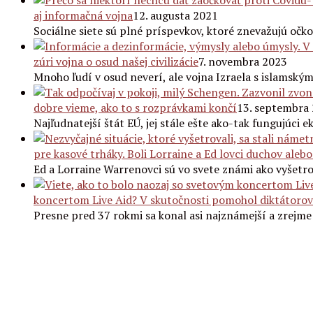
aj informačná vojna
12. augusta 2021
Sociálne siete sú plné príspevkov, ktoré znevažujú očko
zúri vojna o osud našej civilizácie
7. novembra 2023
Mnoho ľudí v osud neverí, ale vojna Izraela s islamský
dobre vieme, ako to s rozprávkami končí
13. septembra
Najľudnatejší štát EÚ, jej stále ešte ako-tak fungujúci 
pre kasové trháky. Boli Lorraine a Ed lovci duchov alebo
Ed a Lorraine Warrenovci sú vo svete známi ako vyšetro
koncertom Live Aid? V skutočnosti pomohol diktátorovi
Presne pred 37 rokmi sa konal asi najznámejší a zrejm