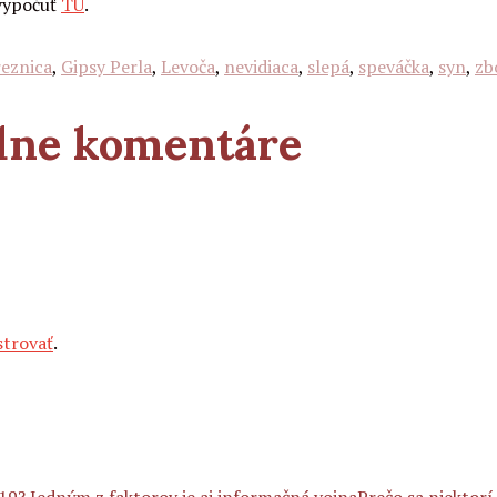
 vypočuť
TU
.
eznica
,
Gipsy Perla
,
Levoča
,
nevidiaca
,
slepá
,
speváčka
,
syn
,
zb
adne komentáre
strovať
.