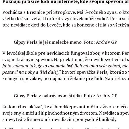
Poznajú ju tisíce ľudí na internete, kde svojím spevom ohú
Pochádza z Breznice pri Stropkove. Má 5-ročného syna, o ktoré
všetku krásu sveta, ktorú zdravý človek môže vidieť. Perla si 
pre nevidiace deti do Levoče, kde sa konečne cítila so všetk
Gipsy Perla je jej umelecké meno. Foto: Archív GP
V levočskej škole pre nevidiacich fungoval zbor, v ktorom Perl
svojim krásnym spevom. Napriek tomu, že nevidí svet vôkol 
Ja to vnímam tak, že to tak malo byť. Boh mi toho veľa zobral, a
postavil na nohy a išiel ďalej,“
hovorí speváčka Perla, ktorá zo 
známych spevákov, no najmä na želanie pre ľudí. Napriek svo
Gipsy Perla v nahrávacom štúdiu. Foto: Archív GP
Ľuďom chce ukázať, že aj hendikepovaní môžu v živote niečo do
svoje sny a môžu žiť plnohodnotným životom. Nevidiaca spevá
a nevytvárali smerom k nevidiacim pomyselné barikády.