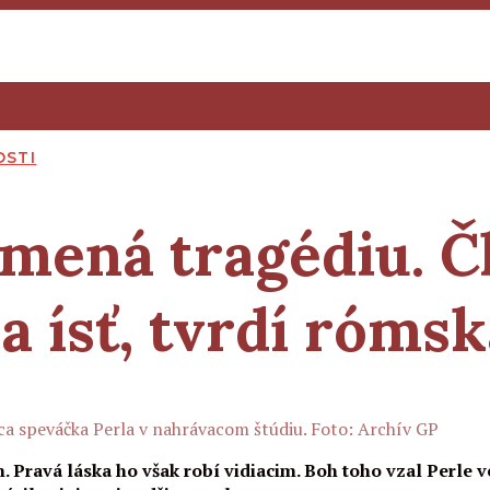
OSTI
mená tragédiu. Č
a ísť, tvrdí róms
ca speváčka Perla v nahrávacom štúdiu. Foto: Archív GP
 Pravá láska ho však robí vidiacim. Boh toho vzal Perle ve