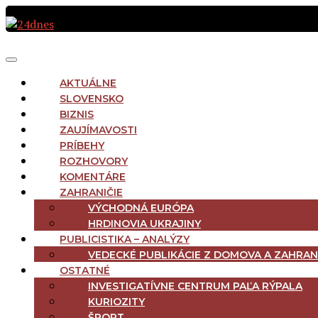
Preskočiť
na
obsah
MAIN
Menu
NAVIGATION
AKTUÁLNE
SLOVENSKO
BIZNIS
ZAUJÍMAVOSTI
PRÍBEHY
ROZHOVORY
KOMENTÁRE
ZAHRANIČIE
VÝCHODNÁ EURÓPA
HRDINOVIA UKRAJINY
PUBLICISTIKA – ANALÝZY
VEDECKÉ PUBLIKÁCIE Z DOMOVA A ZAHRAN
OSTATNÉ
INVESTIGATÍVNE CENTRUM PAĽA RÝPALA
KURIOZITY
ŠPORT