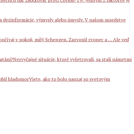
 nechcú dať zaočkovať proti Covidu-19? Jedným z faktorov je
a dezinformácie, výmysly alebo úmysly. V našom susedstve
očívaj v pokoji, milý Schengen. Zazvonil zvonec a … Ale veď
Nezvyčajné situácie, ktoré vyšetrovali, sa stali námetmi
Viete, ako to bolo naozaj so svetovým