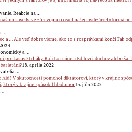
Prečo sa niektorí
vanie. Reakcie na …
Informácie 
mi …
Tak odp
 2024
ekonomický a …
 šarlatáni?
18. apríla 2022
vatelia …
, ktorý v krajine spôsobil hladomor
13. júla 2022
e …