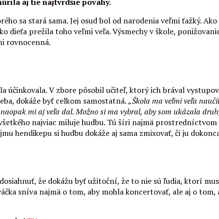
rila aj tie najtvrdšie povahy.
ho sa stará sama. Jej osud bol od narodenia veľmi ťažký. Ako m
ako dieťa prežila toho veľmi veľa. Výsmechy v škole, ponižovanie
ými rovnocenná.
a účinkovala. V zbore pôsobil učiteľ, ktorý ich brával vystupov
seba, dokáže byť celkom samostatná.
„Škola ma veľmi veľa naučila
le naopak mi aj veľa dal. Možno si ma vybral, aby som ukázala druh
všetkého najviac miluje hudbu. Tú šíri najmä prostredníctvom 
jmu hendikepu si hudbu dokáže aj sama zmixovať, či ju dokonc
siahnuť, že dokážu byť užitoční, že to nie sú ľudia, ktorí musi
čka sníva najmä o tom, aby mohla koncertovať, ale aj o tom, 