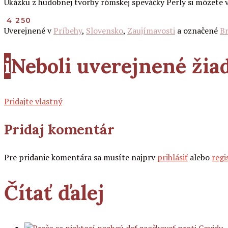
Ukážku z hudobnej tvorby rómskej speváčky Perly si môžete
4 250
Uverejnené v
Príbehy
,
Slovensko
,
Zaujímavosti
a označené
Br
i
Neboli uverejnené ži
Pridajte vlastný
Pridaj komentár
Pre pridanie komentára sa musíte najprv
prihlásiť
alebo
regi
Čítať ďalej