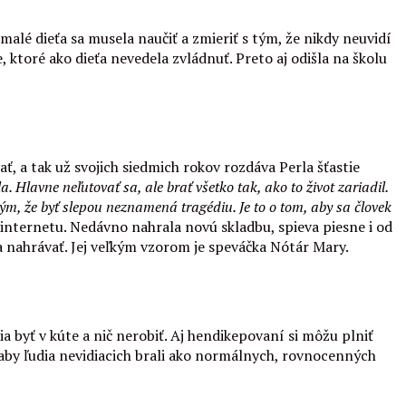
alé dieťa sa musela naučiť a zmieriť s tým, že nikdy neuvidí
, ktoré ako dieťa nevedela zvládnuť. Preto aj odišla na školu
ať, a tak už svojich siedmich rokov rozdáva Perla šťastie
. Hlavne neľutovať sa, ale brať všetko tak, ako to život zariadil.
ým, že byť slepou neznamená tragédiu. Je to o tom, aby sa človek
internetu. Nedávno nahrala novú skladbu, spieva piesne i od
a nahrávať. Jej veľkým vzorom je speváčka Nótár Mary.
a byť v kúte a nič nerobiť. Aj hendikepovaní si môžu plniť
aby ľudia nevidiacich brali ako normálnych, rovnocenných