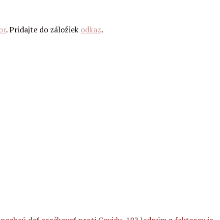
or
. Pridajte do záložiek
odkaz
.