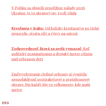
V Poľsku sa objavili xenofóbne nálady proti
Ukrajine. Je to okrajový jav, tvrdí vláda
Kresťania v Iraku:
Od kolísky kresťanstva po tichú
genocídu, stratu elít a výzvy na návrat
Zodpovednosť, ktorá sa nedá vymazať:
Keď
politický pragmatizmus a dvojaký meter víťazia
nad ochranou detí
Zmŕtvychvstanie civilnej ochrany si vynútila
nespoľahlivosť protiraketovej a protidronovej
obrany. Nie každý žije vo veľkomeste, kde majú
metro
590