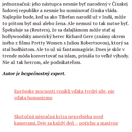
jednoznačná: jeho nástupca nesmie byť narodený v Čínskej
ľudovej republike a nesmie ho nominovať čínska vláda.
Najlepšie bude, keď sa ako Tibeťan narodil už v Indii, môže
to pritom byť muž alebo žena. Ale nemusí to tak nutne byť.
Špekuluje sa (Reuters), že sa dalajlámom môže stať aj
hollywoodsky americký herec Richard Gere (známy okrem
iného z filmu Pretty Women s Juliou Robertsovou), ktorý sa
stal budhistom. Ale to už sú fantasmagórie. Dnes je skôr v
trende móda konvertovať na islam, prináša to veľké výhody.
Nie až tak hercom, ale podnikateľom.
Autor je bezpečnostný expert.
Európske mocnosti vznikli vďaka tvrdej sile, nie
vďaka humanizmu
Skutočná migračná kríza neprebieha pred
kamerami. Deje sa každý deň – potichu a masívne