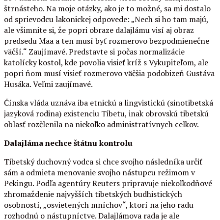
štrnásteho. Na moje otázky, ako je to možné, sa mi dostalo
od sprievodcu lakonickej odpovede: „Nech si ho tam majú,
ale všimnite si, že popri obraze dalajlámu visí aj obraz
predsedu Maa a ten musí byť rozmerovo bezpodmienečne
väčší.“ Zaujímavé. Predstavte si počas normalizácie
katolícky kostol, kde povolia visieť kríž s Vykupiteľom, ale
popri ňom musí visieť rozmerovo väčšia podobizeň Gustáva
Husáka. Veľmi zaujímavé.
Čínska vláda uznáva iba etnickú a lingvistickú (sinotibetská
jazyková rodina) existenciu Tibetu, inak obrovskú tibetskú
oblasť rozčlenila na niekoľko administratívnych celkov.
Dalajláma nechce štátnu kontrolu
Tibetský duchovný vodca si chce svojho následníka určiť
sám a odmieta menovanie svojho nástupcu režimom v
Pekingu. Podľa agentúry Reuters pripravuje niekoľkodňové
zhromaždenie najvyšších tibetských budhistických
osobností, „osvietených mníchov“, ktorí na jeho radu
rozhodnú o nástupníctve. Dalajlámova rada je ale