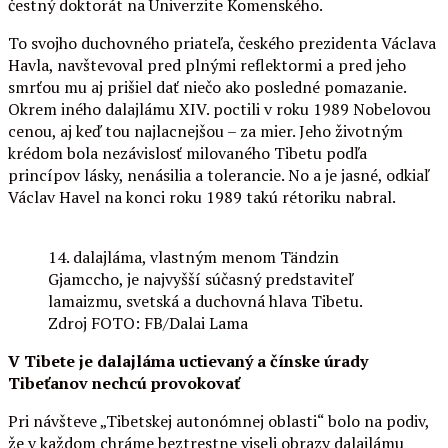
čestný doktorát na Univerzite Komenského.
To svojho duchovného priateľa, českého prezidenta Václava
Havla, navštevoval pred plnými reflektormi a pred jeho
smrťou mu aj prišiel dať niečo ako posledné pomazanie.
Okrem iného dalajlámu XIV. poctili v roku 1989 Nobelovou
cenou, aj keď tou najlacnejšou – za mier. Jeho životným
krédom bola nezávislosť milovaného Tibetu podľa
princípov lásky, nenásilia a tolerancie. No a je jasné, odkiaľ
Václav Havel na konci roku 1989 takú rétoriku nabral.
14. dalajláma, vlastným menom Tändzin
Gjamccho, je najvyšší súčasný predstaviteľ
lamaizmu, svetská a duchovná hlava Tibetu.
Zdroj FOTO: FB/Dalai Lama
V Tibete je dalajláma uctievaný a čínske úrady
Tibeťanov nechcú provokovať
Pri návšteve „Tibetskej autonómnej oblasti“ bolo na podiv,
že v každom chráme beztrestne viseli obrazy dalajlámu