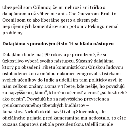
Ubezpečil som Číňanov, že mi nehrozí ani tričko s
dalajlámom a už vôbec nie ani s Che Guevarom. Brali to.
Ocenil som to ako liberálne gesto a okrem pár
nepríjemných komentárov som potom v Pekingu nemal
problémy.
Dalajláma s poradovým číslo 14 si hľadá nástupcu
Dalajláma bude mať 90 rokov a je prirodzené, že si
úzkostlivo vyberá svojho nástupcu. Súčasný dalajláma,
ktorý po obsadení Tibetu komunistickou Čínskou ľudovou
oslobodeneckou armádou nakoniec emigroval s tisíckami
svojich učeníkov do Indie a udelili im tam politický azyl, je
nám celkom známy. Doma v Tibete, kde nežije, ho považujú
za najvyššieho „lámu“, ktorého učenosť a cnosť „sú bezbrehé
ako oceán“. Považujú ho za najvyššieho prevtelenca
(reinkarnovaného) tibetských budhistov –
lámaistov. Niekoľkokrát navštívil aj Slovensko, ale
oficiálneho prijatia pred kamerami sa mu nedostalo, to ešte
Zuzana Čaputová nebola prezidentkou. Udelili mu ale