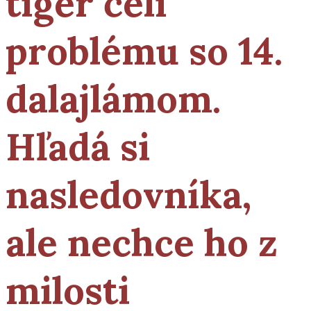
tiger čelí
problému so 14.
dalajlámom.
Hľadá si
nasledovníka,
ale nechce ho z
milosti