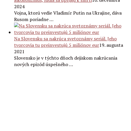
alkoholizmus, ľudia sa upíjajú k smrti
10. decembra
2024
Vojna, ktorú vedie Vladimír Putin na Ukrajine, dáva
Rusom poriadne …
Na Slovensku sa nakrúca svetoznámy seriál. Jeho
tvorcovia tu preinvestujú 5 miliónov eur
19. augusta
2021
Slovensko je v týchto dňoch dejiskom nakrúcania
nových epizód úspešného …