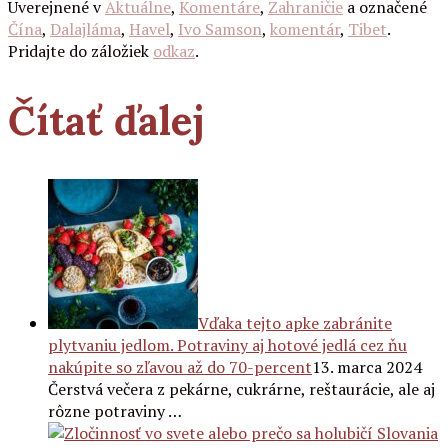
Uverejnené v
Aktuálne
,
Komentáre
,
Zahraničie
a označené
Čína
,
Dalajláma
,
Havel
,
Ivo Samson
,
komentár
,
Tibet
.
Pridajte do záložiek
odkaz
.
Čítať ďalej
Vďaka tejto apke zabránite
plytvaniu jedlom. Potraviny aj hotové jedlá cez ňu
nakúpite so zľavou až do 70-percent
13. marca 2024
Čerstvá večera z pekárne, cukrárne, reštaurácie, ale aj
rôzne potraviny …