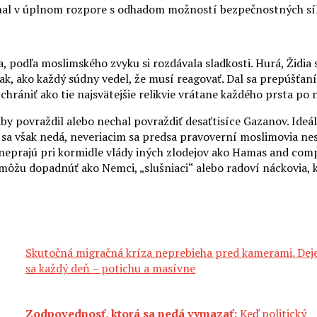
onal v úplnom rozpore s odhadom možností bezpečnostných síl
a, podľa moslimského zvyku si rozdávala sladkosti. Hurá, Židia 
ak, ako každý súdny vedel, že musí reagovať. Dal sa prepúšťan
. chrániť ako tie najsvätejšie relikvie vrátane každého prsta po 
 povraždil alebo nechal povraždiť desaťtisíce Gazanov. Ideáln
 sa však nedá, neveriacim sa predsa pravoverní moslimovia nesm
neprajú pri kormidle vlády iných zlodejov ako Hamas and compan
 môžu dopadnúť ako Nemci, „slušniaci“ alebo radoví náckovia, kt
Skutočná migračná kríza neprebieha pred kamerami. Dej
sa každý deň – potichu a masívne
Zodpovednosť, ktorá sa nedá vymazať:
Keď politický