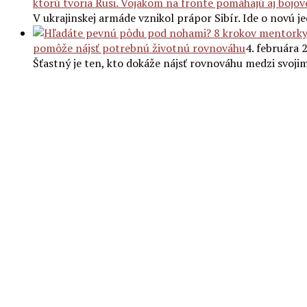
ktorú tvoria Rusi. Vojakom na fronte pomáhajú aj bojov
V ukrajinskej armáde vznikol prápor Sibír. Ide o novú 
pomôže nájsť potrebnú životnú rovnováhu
4. februára 
Šťastný je ten, kto dokáže nájsť rovnováhu medzi svoji