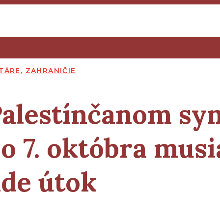
TÁRE
,
ZAHRANIČIE
Palestínčanom sy
o 7. októbra musi
íde útok