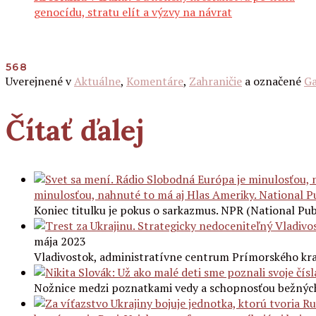
genocídu, stratu elít a výzvy na návrat
568
Uverejnené v
Aktuálne
,
Komentáre
,
Zahraničie
a označené
G
Čítať ďalej
minulosťou, nahnuté to má aj Hlas Ameriky. National P
Koniec titulku je pokus o sarkazmus. NPR (National Pub
mája 2023
Vladivostok, administratívne centrum Prímorského kra
Nožnice medzi poznatkami vedy a schopnosťou bežných 