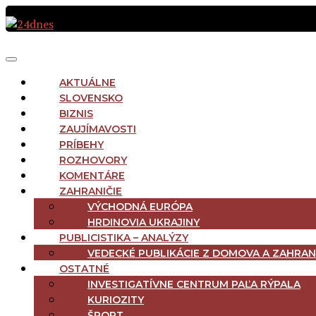
Preskočiť
na
obsah
MAIN
Menu
NAVIGATION
AKTUÁLNE
SLOVENSKO
BIZNIS
ZAUJÍMAVOSTI
PRÍBEHY
ROZHOVORY
KOMENTÁRE
ZAHRANIČIE
VÝCHODNÁ EURÓPA
HRDINOVIA UKRAJINY
PUBLICISTIKA – ANALÝZY
VEDECKÉ PUBLIKÁCIE Z DOMOVA A ZAHRAN
OSTATNÉ
INVESTIGATÍVNE CENTRUM PAĽA RÝPALA
KURIOZITY
ŠPORT