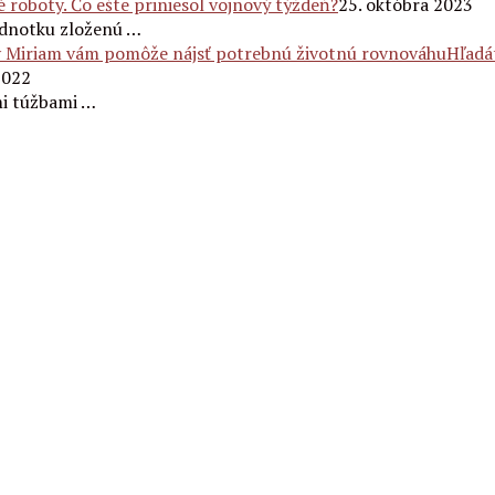
é roboty. Čo ešte priniesol vojnový týždeň?
25. októbra 2023
jednotku zloženú …
Hľadá
2022
mi túžbami …