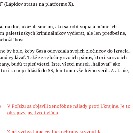
“ (Lápidov status na platforme X).
sú na dne, ukázali sme im, ako sa robí vojna a máme ich
ím palestínskych kriminálnikov vydierať, ale len predbežne,
nebožtíkovi.
e by bolo, keby Gaza odovzdala svojich zločincov do Izraela.
ú vydávať. Takže za zločiny svojich pánov, ktorí sa svojich
y, budú trpieť všetci. Iste, všetci museli „hajlovať“ ako
orí sa neprihlásili do SS, len tomu všetkému verili. A ak nie,
e
V Poľsku sa objavili xenofóbne nálady proti Ukrajine. Je to
okrajový jav, tvrdí vláda
Zmŕtvychvstanie civilnej ochrany si vynútila