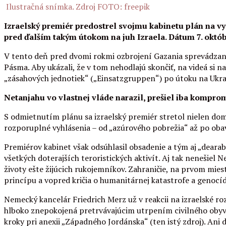
Ilustračná snímka. Zdroj FOTO: freepik
Izraelský premiér predostrel svojmu kabinetu plán na vy
pred ďalším takým útokom na juh Izraela. Dátum 7. októb
V tento deň pred dvomi rokmi ozbrojení Gazania sprevádzaní r
Pásma. Aby ukázali, že v tom nehodlajú skončiť, na videá si
„zásahových jednotiek“ („Einsatzgruppen“) po útoku na Ukraji
Netanjahu vo vlastnej vláde narazil, prešiel iba kompr
S odmietnutím plánu sa izraelský premiér stretol nielen dom
rozporuplné vyhlásenia – od „azúrového pobrežia“ až po ob
Premiérov kabinet však odsúhlasil obsadenie a tým aj „dearabi
všetkých doterajších teroristických aktivít. Aj tak nenešiel
životy ešte žijúcich rukojemníkov. Zahraničie, na prvom mie
princípu a vopred kričia o humanitárnej katastrofe a genoc
Nemecký kancelár Friedrich Merz už v reakcii na izraelské ro
hlboko znepokojená pretrvávajúcim utrpením civilného obyvat
kroky pri anexii „Západného Jordánska“ (ten istý zdroj). An