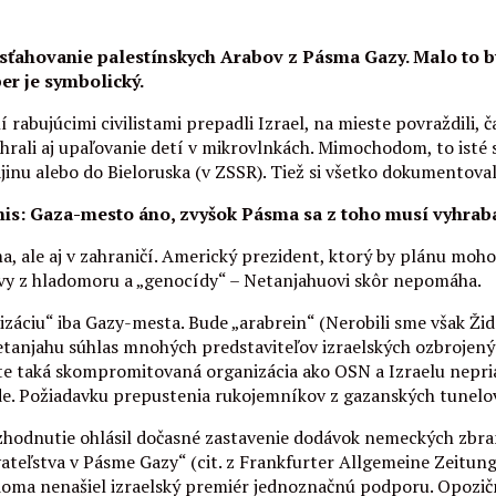
sťahovanie palestínskych Arabov z Pásma Gazy. Malo to by
er je symbolický.
abujúcimi civilistami prepadli Izrael, na mieste povraždili, č
 nahrali aj upaľovanie detí v mikrovlnkách. Mimochodom, to is
nu alebo do Bieloruska (v ZSSR). Tiež si všetko dokumentovali 
omis: Gaza-mesto áno, zvyšok Pásma sa z toho musí vyhra
a, ale aj v zahraničí. Americký prezident, ktorý by plánu moh
avy z hladomoru a „genocídy“ – Netanjahuovi skôr nepomáha.
záciu“ iba Gazy-mesta. Bude „arabrein“ (Nerobili sme však Židom
 Netanjahu súhlas mnohých predstaviteľov izraelských ozbrojený
ste taká skompromitovaná organizácia ako OSN a Izraelu nepri
íde. Požiadavku prepustenia rukojemníkov z gazanských tunelo
zhodnutie ohlásil dočasné zastavenie dodávok nemeckých zbraní 
eľstva v Pásme Gazy“ (cit. z Frankfurter Allgemeine Zeitung).
i doma nenašiel izraelský premiér jednoznačnú podporu. Opozič