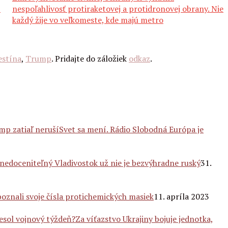
í
nespoľahlivosť protiraketovej a protidronovej obrany. Nie
každý žije vo veľkomeste, kde majú metro
estína
,
Trump
. Pridajte do záložiek
odkaz
.
Svet sa mení. Rádio Slobodná Európa je
 nedoceniteľný Vladivostok už nie je bezvýhradne ruský
31.
poznali svoje čísla protichemických masiek
11. apríla 2023
Za víťazstvo Ukrajiny bojuje jednotka,