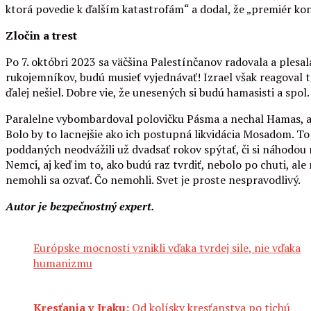
ktorá povedie k ďalším katastrofám“ a dodal, že „premiér k
Zločin a trest
Po 7. októbri 2023 sa väčšina Palestínčanov radovala a plesal
rukojemníkov, budú musieť vyjednávať! Izrael však reagoval t
ďalej nešiel. Dobre vie, že unesených si budú hamasisti a spol
Paralelne vybombardoval polovičku Pásma a nechal Hamas, aby
Bolo by to lacnejšie ako ich postupná likvidácia Mosadom. To
poddaných neodvážili už dvadsať rokov spýtať, či si náhodou 
Nemci, aj keď im to, ako budú raz tvrdiť, nebolo po chuti, ale
nemohli sa ozvať. Čo nemohli. Svet je proste nespravodlivý.
Autor je bezpečnostný expert.
Európske mocnosti vznikli vďaka tvrdej sile, nie vďaka
humanizmu
Kresťania v Iraku:
Od kolísky kresťanstva po tichú