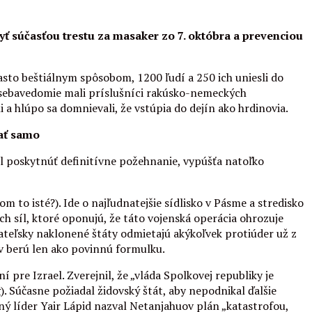
ť súčasťou trestu za masaker zo 7. októbra a prevenciou
asto beštiálnym spôsobom, 1200 ľudí a 250 ich uniesli do
té sebavedomie mali príslušníci rakúsko-nemeckých
a hlúpo sa domnievali, že vstúpia do dejín ako hrdinovia.
bať samo
ol poskytnúť definitívne požehnanie, vypúšťa natoľko
 to isté?). Ide o najľudnatejšie sídlisko v Pásme a stredisko
ch síl, ktoré oponujú, že táto vojenská operácia ohrozuje
ateľsky naklonené štáty odmietajú akýkoľvek protiúder už z
v berú len ako povinnú formulku.
pre Izrael. Zverejnil, že „vláda Spolkovej republiky je
 Súčasne požiadal židovský štát, aby nepodnikal ďalšie
ný líder Yair Lápid nazval Netanjahuov plán „katastrofou,