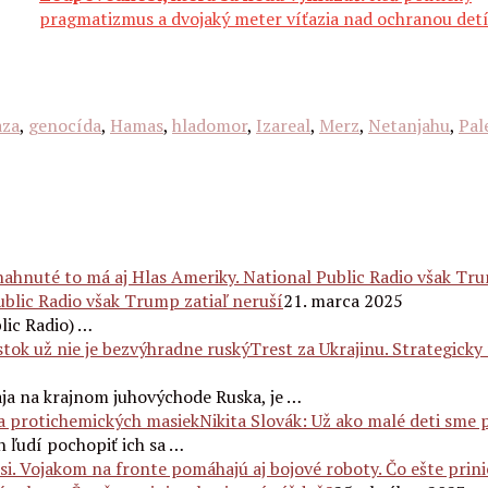
pragmatizmus a dvojaký meter víťazia nad ochranou det
aza
,
genocída
,
Hamas
,
hladomor
,
Izareal
,
Merz
,
Netanjahu
,
Pal
ublic Radio však Trump zatiaľ neruší
21. marca 2025
lic Radio) …
Trest za Ukrajinu. Strategicky
ja na krajnom juhovýchode Ruska, je …
Nikita Slovák: Už ako malé deti sme 
ľudí pochopiť ich sa …