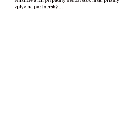
Financie a ich prípadný nedostatok majú priamy
vplyv na partnerský …