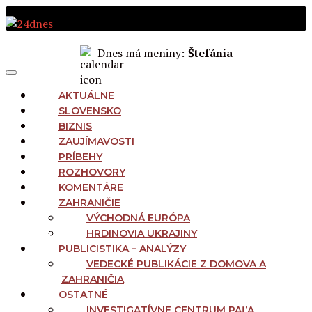
Preskočiť
na
obsah
Dnes má meniny:
Štefánia
MAIN
Menu
NAVIGATION
AKTUÁLNE
SLOVENSKO
BIZNIS
ZAUJÍMAVOSTI
PRÍBEHY
ROZHOVORY
KOMENTÁRE
ZAHRANIČIE
VÝCHODNÁ EURÓPA
HRDINOVIA UKRAJINY
PUBLICISTIKA – ANALÝZY
VEDECKÉ PUBLIKÁCIE Z DOMOVA A
ZAHRANIČIA
OSTATNÉ
INVESTIGATÍVNE CENTRUM PAĽA