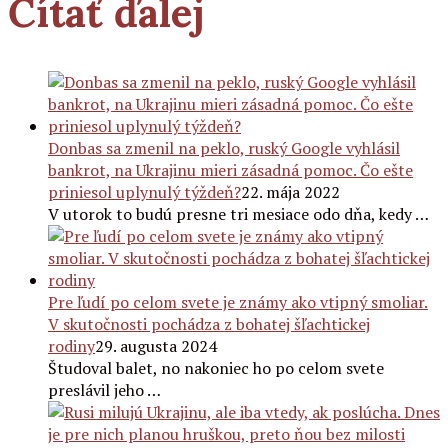
Čítať ďalej
Donbas sa zmenil na peklo, ruský Google vyhlásil
bankrot, na Ukrajinu mieri zásadná pomoc. Čo ešte
priniesol uplynulý týždeň?
22. mája 2022
V utorok to budú presne tri mesiace odo dňa, kedy …
Pre ľudí po celom svete je známy ako vtipný smoliar.
V skutočnosti pochádza z bohatej šľachtickej
rodiny
29. augusta 2024
Študoval balet, no nakoniec ho po celom svete
preslávil jeho …