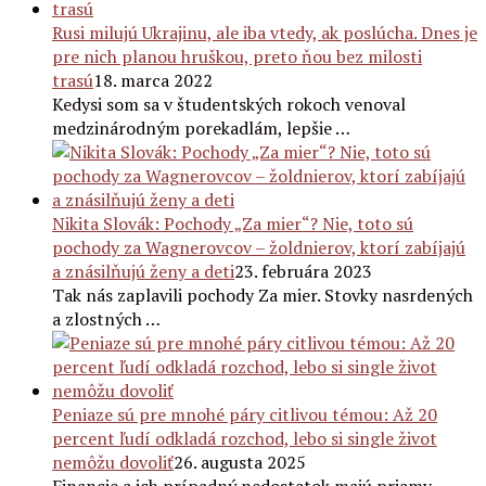
Rusi milujú Ukrajinu, ale iba vtedy, ak poslúcha. Dnes je
pre nich planou hruškou, preto ňou bez milosti
trasú
18. marca 2022
Kedysi som sa v študentských rokoch venoval
medzinárodným porekadlám, lepšie …
Nikita Slovák: Pochody „Za mier“? Nie, toto sú
pochody za Wagnerovcov – žoldnierov, ktorí zabíjajú
a znásilňujú ženy a deti
23. februára 2023
Tak nás zaplavili pochody Za mier. Stovky nasrdených
a zlostných …
Peniaze sú pre mnohé páry citlivou témou: Až 20
percent ľudí odkladá rozchod, lebo si single život
nemôžu dovoliť
26. augusta 2025