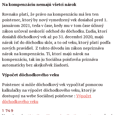
Na kompenzáciu nemajú všetci nárok
Rovnako platí, že právo na kompenzáciu má len ten
poistenec, ktorý by nový vymedzený vek dosiahol pred 1.
januárom 2021, teda v čase, kedy mu v tom čase účinný
zákon určoval neskorší odchod do dôchodku. Ľudia, ktorí
dosiahli dôchodkový vek až po 31. decembri 2020, majú
nárok ísť do dôchodku skôr, a to od veku, ktorý platí podľa
nových pravidiel. Z tohto dôvodu im zákon nepriznáva
nárok na kompenzáciu. Tí, ktorí majú nárok na
kompenzáciu, tak im ju Sociálna poisťovňa priznáva
automaticky bez akejkoľvek žiadosti.
Výpočet dôchodkového veku
Poistenec si môže dôchodkový vek vypočítať pomocou
kalkulačky na výpočet dôchodkového veku, ktorý je
dostupný na webe Sociálnej poisťovne :
Výpočet
dôchodkového veku
1 749