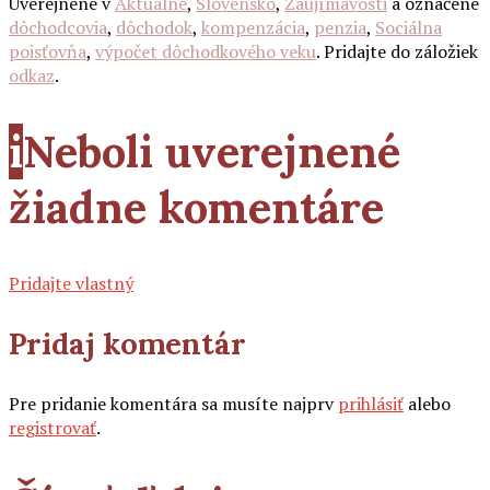
Uverejnené v
Aktuálne
,
Slovensko
,
Zaujímavosti
a označené
dôchodcovia
,
dôchodok
,
kompenzácia
,
penzia
,
Sociálna
poisťovňa
,
výpočet dôchodkového veku
. Pridajte do záložiek
odkaz
.
i
Neboli uverejnené
žiadne komentáre
Pridajte vlastný
Pridaj komentár
Pre pridanie komentára sa musíte najprv
prihlásiť
alebo
registrovať
.