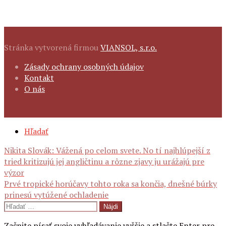
Stránka vytvorená firmou
VIANSOL, s.r.o.
FOOTER
Zásady ochrany osobných údajov
NAVIGATION
Kontakt
O nás
SECONDARY
Hľadať
NAVIGATION
Navigácia
Nikita Slovák: Vážená po celom svete. No tí najhlúpejší z
tried kritizujú jej angličtinu a rôzne zjavy ju urážajú pre
výzor
Prvé tropické horúčavy tohto roka sa končia, dnešné búrky
článku
prinesú vytúžené ochladenie
Hľadať:
Začnite písať svoje vyhľadávanie vyššie a stlačte Enter pre