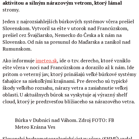
aktivitou a silným nárazovým vetrom, ktorý lámal
stromy.
Jeden z najrozsiahlejších búrkových systémov včera prešiel
Slovenskom. Vytvoril sa ešte v utorok nad Francúzskom,
prešiel cez Švajčiarsko, Nemecko do Česka a k nám na
Slovensko. Od nás sa presunul do Maďarska a zanikol nad
Rumunskom.
Ako informuje
imeteo.sk
, ide o tzv. derecho, ktoré vzniklo
ešte včera v noci nad Francúzskom a dorazilo až k nám. Ide
pritom o veterný jav, ktorý prinášajú veľké búrkové systémy
ťahajúce sa niekoľkými krajinami. Pre derecho sú typické
škody veľkého rozsahu, nárazy vetra a zasiahnutie veľkej
oblasti. U aktuálnych búrok sa vyskytuje aj výrazný shelf
cloud, ktorý je predzvesťou blížiaceho sa nárazového vetra.
Búrka v Dubnici nad Váhom. Zdroj FOTO: FB
Meteo Krásna Ves
Slovenský hydrometeorologický ústav včera (SHMÚ) vydal