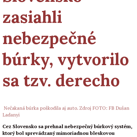
zasiahli
nebezpečné
búrky, vytvorilo
sa tzv. derecho
Nečakaná búrka poškodila aj auto. Zdroj FOTO: FB Dušan
Ladanyi
Cez Slovensko sa prehnal nebezpečný búrkový systém,
ktorý bol sprevádzaný mimoriadnou bleskovou