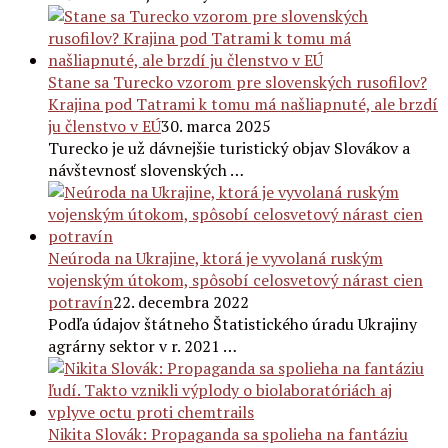
Stane sa Turecko vzorom pre slovenských rusofilov?
Krajina pod Tatrami k tomu má našliapnuté, ale brzdí
ju členstvo v EÚ
30. marca 2025
Turecko je už dávnejšie turistický objav Slovákov a
návštevnosť slovenských …
Neúroda na Ukrajine, ktorá je vyvolaná ruským
vojenským útokom, spôsobí celosvetový nárast cien
potravín
22. decembra 2022
Podľa údajov štátneho Štatistického úradu Ukrajiny
agrárny sektor v r. 2021 …
Nikita Slovák: Propaganda sa spolieha na fantáziu