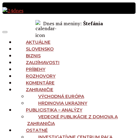
Preskočiť
na
obsah
Dnes má meniny:
Štefánia
MAIN
Menu
NAVIGATION
AKTUÁLNE
SLOVENSKO
BIZNIS
ZAUJÍMAVOSTI
PRÍBEHY
ROZHOVORY
KOMENTÁRE
ZAHRANIČIE
VÝCHODNÁ EURÓPA
HRDINOVIA UKRAJINY
PUBLICISTIKA – ANALÝZY
VEDECKÉ PUBLIKÁCIE Z DOMOVA A
ZAHRANIČIA
OSTATNÉ
INVESTIGATÍVNE CENTRUM PAĽA