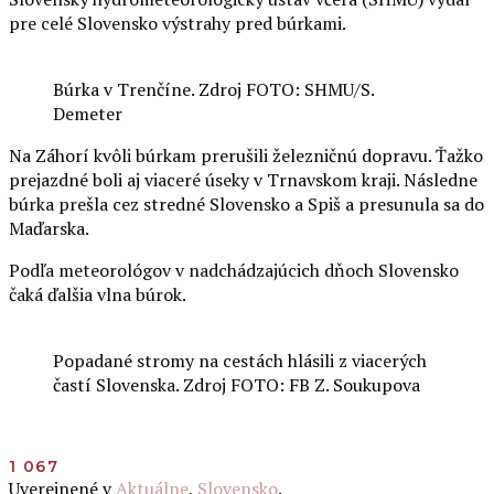
pre celé Slovensko výstrahy pred búrkami.
Búrka v Trenčíne. Zdroj FOTO: SHMU/S.
Demeter
Na Záhorí kvôli búrkam prerušili železničnú dopravu. Ťažko
prejazdné boli aj viaceré úseky v Trnavskom kraji. Následne
búrka prešla cez stredné Slovensko a Spiš a presunula sa do
Maďarska.
Podľa meteorológov v nadchádzajúcich dňoch Slovensko
čaká ďalšia vlna búrok.
Popadané stromy na cestách hlásili z viacerých
častí Slovenska. Zdroj FOTO: FB Z. Soukupova
1 067
Uverejnené v
Aktuálne
,
Slovensko
.