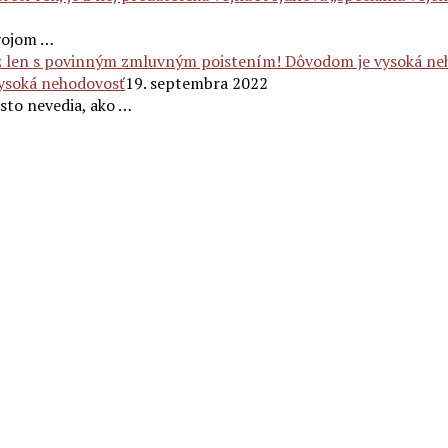
ývojom …
ysoká nehodovosť
19. septembra 2022
asto nevedia, ako …