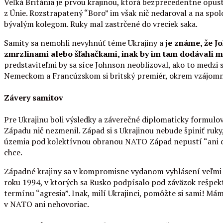
Veľká Británia je prvou krajinou, ktorá bezprecedentne opust
z Únie. Rozstrapatený “Boro” im však nič nedaroval a na spol
bývalým kolegom. Ruky mal zastrčené do vreciek saka.
Samity sa nemohli nevyhnúť téme Ukrajiny a
je známe, že J
zmrzlinami alebo šľahačkami, inak by im tam dodávali m
predstaviteľmi by sa síce Johnson neoblizoval, ako to medzi se
Nemeckom a Francúzskom si britský premiér, okrem vzájomn
Závery samitov
Pre Ukrajinu boli výsledky a záverečné diplomaticky formul
Západu nič nezmenil. Západ si s Ukrajinou nebude špiniť ruky,
územia pod kolektívnou obranou NATO Západ nepustí “ani cent
chce.
Západné krajiny sa v kompromisne vydanom vyhlásení veľmi 
roku 1994, v ktorých sa Rusko podpísalo pod záväzok rešpekto
termínu “agresia”. Inak, milí Ukrajinci, pomôžte si sami! Mám
v NATO ani nehovoriac.