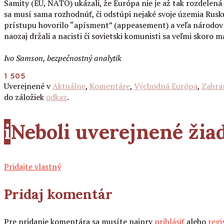
Samity (EÚ, NATO) ukázali, že Európa nie je až tak rozdelená 
sa musí sama rozhodnúť, či odstúpi nejaké svoje územia Rus
prístupu hovorilo “apísment” (appeasement) a veľa národov na
naozaj držali a nacisti či sovietski komunisti sa veľmi skoro 
Ivo Samson, bezpečnostný analytik
1 505
Uverejnené v
Aktuálne
,
Komentáre
,
Východná Európa
,
Zahran
do záložiek
odkaz
.
i
Neboli uverejnené ži
Pridajte vlastný
Pridaj komentár
Pre pridanie komentára sa musíte najprv
prihlásiť
alebo
regi