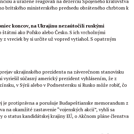
ranciou a urazene reagovali na dezerciu Spojeného kráľovstva
vidno britského ministerského predsedu obráteného chrbtom k
niec koncov, na Ukrajinu nezaútočili ruskými
o štátmi ako Poľsko alebo Česko. S ich vrcholnými
y z vreciek by si určite už vopred vytiahol. S opatrným
prejav ukrajinského prezidenta na záverečnom stanovisku
mi vyriešil súčasný americký prezident vyhlásením, že z
nsku, v Sýrii alebo v Podnestersku si Rusko môže robiť, čo
nej je protiprávna a porušuje Budapeštianske memorandum z
a na okamžité zastavenie “vojenských akcií”, vyhli sa
iny o status kandidátskej krajiny EÚ, o Akčnom pláne členstva