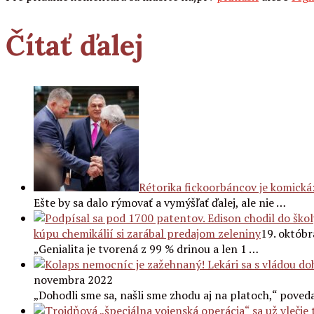
Čítať ďalej
Rétorika fickoorbáncov je komická
Ešte by sa dalo rýmovať a vymýšľať ďalej, ale nie …
kúpu chemikálií si zarábal predajom zeleniny
19. októb
„Genialita je tvorená z 99 % drinou a len 1 …
novembra 2022
„Dohodli sme sa, našli sme zhodu aj na platoch,“ poved