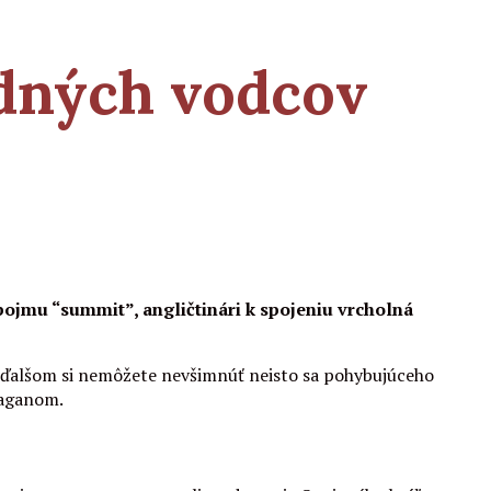
dných vodcov
pojmu “summit”, angličtinári k spojeniu vrcholná
a ďalšom si nemôžete nevšimnúť neisto sa pohybujúceho
eaganom.