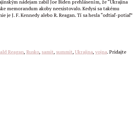
rajinským nádejam zabil Joe Biden prehlásením, že “Ukrajina
ianske memorandum akoby neexistovalo. Kedysi sa takému
je J. F. Kennedy alebo R. Reagan. Tí sa hesla “odtiaľ-potiaľ”
ald Reagan
,
Rusko
,
samit
,
summit
,
Ukrajina
,
vojna
. Pridajte