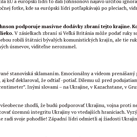
ila EÚ a európski lídri to dali Johnsonovi najavo určitou igno
očnej fotke, kde sa európski lídri potľapkávajú po pleciach, 
ohnson podporuje masívne dodávky zbraní tejto krajine. Ko
lieko.
V zásielkach zbraní si Veľká Británia môže podať ruky s
bou robili štátnici bývalých komunistických krajín, ale tie ruk
ých úsmevov, viditeľne nerozumel.
ované stanoviská sklamaním. Emocionálny a videom prenášaný 
 aj keď deklaroval, že odtiaľ -potiaľ. Dilemu už pred podujatia
imeter”. Inými slovami – na Ukrajine, v Kazachstane, v Gruzí
všeobecne zhodli, že budú podporovať Ukrajinu, vojna proti 
vať územnú integritu Ukrajiny vo vtedajších hraniciach. Vyzýv
e radi svoje pohodlie! Západní lídri odmietli aj žiadosti Ukraj