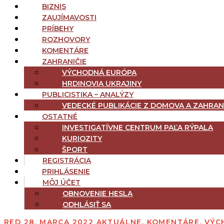
BIZNIS
ZAUJÍMAVOSTI
PRÍBEHY
ROZHOVORY
KOMENTÁRE
ZAHRANIČIE
VÝCHODNÁ EURÓPA
HRDINOVIA UKRAJINY
PUBLICISTIKA – ANALÝZY
VEDECKÉ PUBLIKÁCIE Z DOMOVA A ZAHRAN
OSTATNÉ
INVESTIGATÍVNE CENTRUM PAĽA RÝPALA
KURIOZITY
ŠPORT
REGISTRÁCIA
PRIHLÁSENIE
MÔJ ÚČET
OBNOVENIE HESLA
ODHLÁSIŤ SA
RED
28. MARCA 2022
AKTUÁLNE
,
KOMENTÁRE
,
VÝC