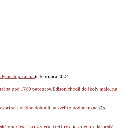
ondy nech prúdia…
6. februára 2024
al sa pod 1700 patentov. Edison chodil do školy málo, na
ekári sa s vládou dohodli na týchto podmienkach
26.
ká operácia“ sa už vlečie tretí rok, je z nej predátorská