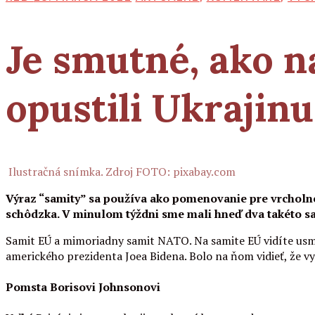
Je smutné, ako 
opustili Ukrajinu
Ilustračná snímka. Zdroj FOTO: pixabay.com
Výraz “samity” sa používa ako pomenovanie pre vrcholné s
schôdzka. V minulom týždni sme mali hneď dva takéto sam
Samit EÚ a mimoriadny samit NATO. Na samite EÚ vidíte usm
amerického prezidenta Joea Bidena. Bolo na ňom vidieť, že v
Pomsta Borisovi Johnsonovi