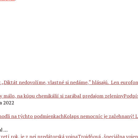
: „Diktát nedovolíme, vlastné si nedáme,“ hlásajú. Len eurof
Podpís
ra 2022
Kolaps nemocníc je zažehnaný! L
al …
Trojdňová „špeciálna vojens