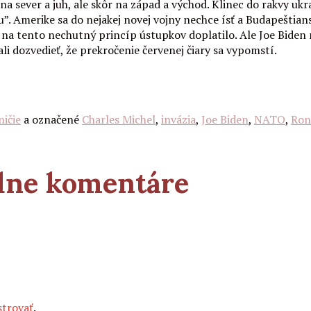
na sever a juh, ale skôr na západ a východ. Klinec do rakvy uk
ku”. Amerike sa do nejakej novej vojny nechce ísť a Budapešt
 tento nechutný princíp ústupkov doplatilo. Ale Joe Biden nie 
mali dozvedieť, že prekročenie červenej čiary sa vypomstí.
ičie
a označené
Charles Michel
,
invázia
,
Joe Biden
,
NATO
,
Ron
adne komentáre
strovať
.