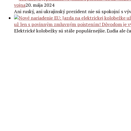
vojna
20. mája 2024
Ani ruský, ani ukrajinský prezident nie sú spokojní s v
už len s povinným zmluvným poistením! Dôvodom je v
Elektrické kolobežky sú stále populárnejšie. Ľudia ale č