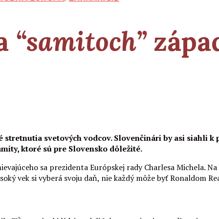
na
“samitoch”
zápa
tretnutia svetových vodcov. Slovenčinári by asi siahli k 
ity, ktoré sú pre Slovensko dôležité.
ievajúceho sa prezidenta Európskej rady Charlesa Michela. N
ysoký vek si vyberá svoju daň, nie každý môže byť Ronaldom R