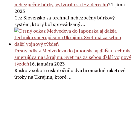
nebezpečné búrky, vytvorilo sa tzv. derecho
21. júna
2023
Cez Slovensko sa prehnal nebezpečný búrkový
systém, ktorý bol sprevádzaný …
Drsný odkaz Medvedeva do Japonska aj ďalšia technika
smerujúca na Ukrajinu. Svet má za sebou ďalší vojnový
týždeň
16. januára 2023
Rusko v sobotu uskutočnilo dva hromadné raketové
útoky na Ukrajinu, ktoré …