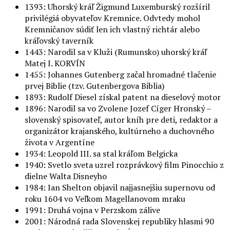
1393: Uhorský kráľ Žigmund Luxemburský rozšíril
privilégiá obyvateľov Kremnice. Odvtedy mohol
Kremničanov súdiť len ich vlastný richtár alebo
kráľovský taverník
1443: Narodil sa v Kluži (Rumunsko) uhorský kráľ
Matej I. KORVÍN
1455: Johannes Gutenberg začal hromadné tlačenie
prvej Biblie (tzv. Gutenbergova Biblia)
1893: Rudolf Diesel získal patent na dieselový motor
1896: Narodil sa vo Zvolene Jozef Cíger Hronský –
slovenský spisovateľ, autor kníh pre deti, redaktor a
organizátor krajanského, kultúrneho a duchovného
života v Argentíne
1934: Leopold III. sa stal kráľom Belgicka
1940: Svetlo sveta uzrel rozprávkový film Pinocchio z
dielne Walta Disneyho
1984: Ian Shelton objavil najjasnejšiu supernovu od
roku 1604 vo Veľkom Magellanovom mraku
1991: Druhá vojna v Perzskom zálive
2001: Národná rada Slovenskej republiky hlasmi 90