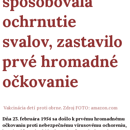
spôsobovala
ochrnutie
svalov, zastavilo
prvé hromadné
očkovanie
Vakcinácia detí proti obrne. Zdroj FOTO: amazon.com
Dňa 23. februára 1954 sa došlo k prvému hromadnému
očkovaniu proti nebezpečnému vírusovému ochoreniu,