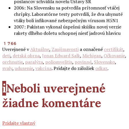
poslancov schválila novelu Ústavy SR
2006: Na Slovensku sa potvrdila prítomnosť vtáčej
chrípky. Laboratórne testy potvrdili, že dva uhynuté
vtáky boli infikované nebezpečným vírusom H5N1
2007: Pakistan vykonal úspešnú skúšku novej verzie
rakety dlhého doletu schopnej niesť jadrovú hlavicu
1 766
Uverejnené v
Aktuálne
,
Zaujímavosti
a označené
certifikát
,
deti
,
detská obrna
,
Jonas Edward Salk
,
Michigan
,
Očkovanie
,
orchnutie
,
paralýza
,
poliomyelitis
,
povinné
,
Slovensko
,
svaly
,
udusenie
,
vakcína
. Pridajte do záložiek
odkaz
.
i
Neboli uverejnené
žiadne komentáre
Pridajte vlastný