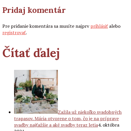
Pridaj komentár
Pre pridanie komentára sa musíte najprv
prihlásiť
alebo
registrovať
.
Čítať ďalej
Zažila už niekoľko svadobných
trapasov. Mária otvorene o tom, čo je na príprave
svadby najťažšie a aké svadby teraz letia
4. októbra