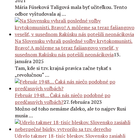
2021
Mária Fúseková Taligová mala byť učiteľkou. Tento
odbor vyštudovala aj …
Na Slovensku vyhrali posledné voľby krytokomunisti.
Bravo! A môžeme sa teraz fašiangovo veseliť, v
susednom Rakúsku nás potešili neonácikovia
13.
januára 2025
Tam, kde si tzv. krajná pravica začne tykať s
„revolučnou“ …
Február 1948… Čaká nás niečo podobné po
predčasných voľbách?
27. februára 2023
Možno od toho nemáme ďaleko, ale to najprv Rusi
musia …
Udrelo takmer 18-tisíc bleskov. Slovensko zasiahli