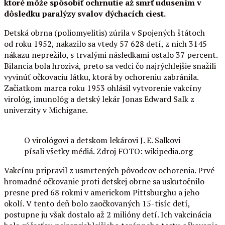
ktoré môže spôsobiť ochrnutie až smrť udusením v
dôsledku paralýzy svalov dýchacích ciest.
Detská obrna (poliomyelitis) zúrila v Spojených štátoch
od roku 1952, nakazilo sa vtedy 57 628 detí, z nich 3145
nákazu neprežilo, s trvalými následkami ostalo 37 percent.
Bilancia bola hrozivá, preto sa vedci čo najrýchlejšie snažili
vyvinúť očkovaciu látku, ktorá by ochoreniu zabránila.
Začiatkom marca roku 1953 ohlásil vytvorenie vakcíny
virológ, imunológ a detský lekár Jonas Edward Salk z
univerzity v Michigane.
O virológovi a detskom lekárovi J. E. Salkovi
písali všetky médiá. Zdroj FOTO: wikipedia.org
Vakcínu pripravil z usmrtených pôvodcov ochorenia. Prvé
hromadné očkovanie proti detskej obrne sa uskutočnilo
presne pred 68 rokmi v americkom Pittsburghu a jeho
okolí. V tento deň bolo zaočkovaných 15-tisíc detí,
postupne ju však dostalo až 2 milióny detí. Ich vakcinácia