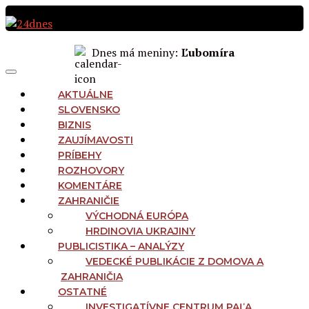
Preskočiť
na
obsah
Dnes má meniny:
Ľubomíra
MAIN
Menu
NAVIGATION
AKTUÁLNE
SLOVENSKO
BIZNIS
ZAUJÍMAVOSTI
PRÍBEHY
ROZHOVORY
KOMENTÁRE
ZAHRANIČIE
VÝCHODNÁ EURÓPA
HRDINOVIA UKRAJINY
PUBLICISTIKA – ANALÝZY
VEDECKÉ PUBLIKÁCIE Z DOMOVA A
ZAHRANIČIA
OSTATNÉ
INVESTIGATÍVNE CENTRUM PAĽA