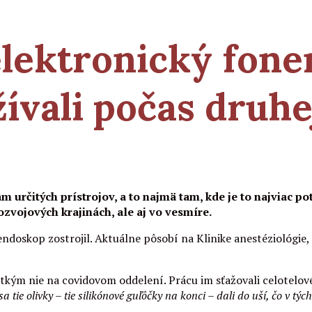
 elektronický fon
ívali počas druh
určitých prístrojov, a to najmä tam, kde je to najviac po
rozvojových krajinách, ale aj vo vesmíre.
ndoskop zostrojil. Aktuálne pôsobí na Klinike anestéziológie, 
kým nie na covidovom oddelení. Prácu im sťažovali celotelové
 tie olivky – tie silikónové guľôčky na konci – dali do uší, čo v t