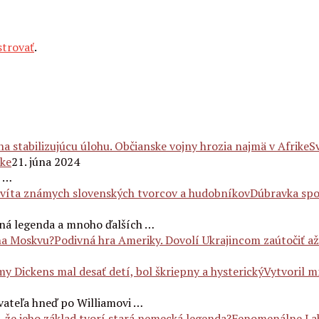
strovať
.
S
ike
21. júna 2024
e …
Dúbravka spo
bná legenda a mnoho ďalších …
Podivná hra Ameriky. Dovolí Ukrajincom zaútočiť a
Vytvoril 
vateľa hneď po Williamovi …
Fenomenálne Labu