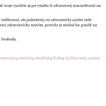
voje využitie aj pri výučbe či zdravotnej starostlivosti na
 indikované, ale požiadavky na zdravotnícky systém stále
ažený zdravotnícky systém, pretože je možné ho použiť na
š Svoboda.
emocnica
,
pacienti
,
pandémia
,
Praha
,
stethoscope
,
vesmír
.