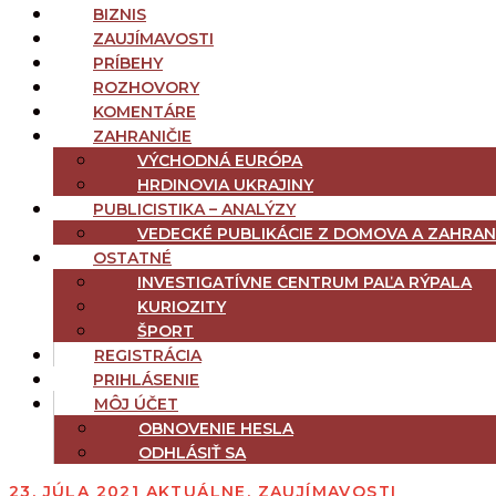
BIZNIS
ZAUJÍMAVOSTI
PRÍBEHY
ROZHOVORY
KOMENTÁRE
ZAHRANIČIE
VÝCHODNÁ EURÓPA
HRDINOVIA UKRAJINY
PUBLICISTIKA – ANALÝZY
VEDECKÉ PUBLIKÁCIE Z DOMOVA A ZAHRAN
OSTATNÉ
INVESTIGATÍVNE CENTRUM PAĽA RÝPALA
KURIOZITY
ŠPORT
REGISTRÁCIA
PRIHLÁSENIE
MÔJ ÚČET
OBNOVENIE HESLA
ODHLÁSIŤ SA
23. JÚLA 2021
AKTUÁLNE
,
ZAUJÍMAVOSTI