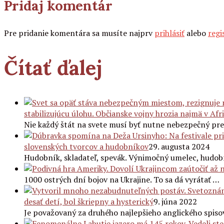
Pridaj komentár
Pre pridanie komentára sa musíte najprv
prihlásiť
alebo
regi
Čítať ďalej
stabilizujúcu úlohu. Občianske vojny hrozia najmä v Afr
Nie každý štát na svete musí byť nutne nebezpečný pr
slovenských tvorcov a hudobníkov
29. augusta 2024
Hudobník, skladateľ, spevák. Výnimočný umelec, hudo
1000 ostrých dní bojov na Ukrajine. To sa dá vyrátať …
desať detí, bol škriepny a hysterický
9. júna 2022
Je považovaný za druhého najlepšieho anglického spiso