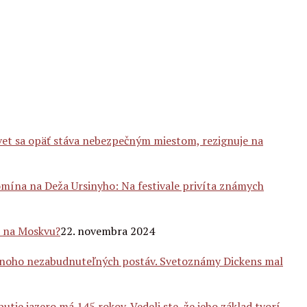
vet sa opäť stáva nebezpečným miestom, rezignuje na
mína na Deža Ursinyho: Na festivale privíta známych
ž na Moskvu?
22. novembra 2024
mnoho nezabudnuteľných postáv. Svetoznámy Dickens mal
tie jazero má 145 rokov. Vedeli ste, že jeho základ tvorí