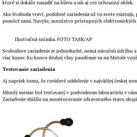
ktoré si dokáže nasadiť na hlavu a uši aj cez ochranný oblek.
Ako Svoboda vraví, podobné zariadenia už vo svete existujú, 
pomôcť sami. Navyše, množstvo prístupných elektronických 
Ilustračná snímka. FOTO TASR/AP
Svobodove zariadenie je jednoduché, nemá náročnú údržbu a d
viac kusov. Ku koncu druhej vlny pandémie sa na Motole využí
Testovanie zariadenia
Aj napriek tomu, že covidové oddelenie v najväčšej českej nem
Minulý mesiac bol testovaný v podvodnom laboratóriu v rámc
Zariadenie slúžilo na monitorovanie zdravotného stavu skup