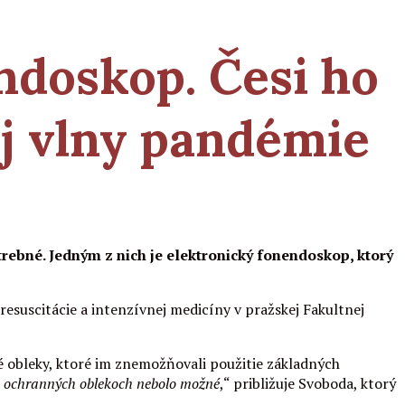
endoskop. Česi ho
ej vlny pandémie
trebné. Jedným z nich je elektronický fonendoskop, ktorý
resuscitácie a intenzívnej medicíny v pražskej Fakultnej
 obleky, ktoré im znemožňovali použitie základných
ých ochranných oblekoch nebolo možné
,“ približuje Svoboda, ktorý