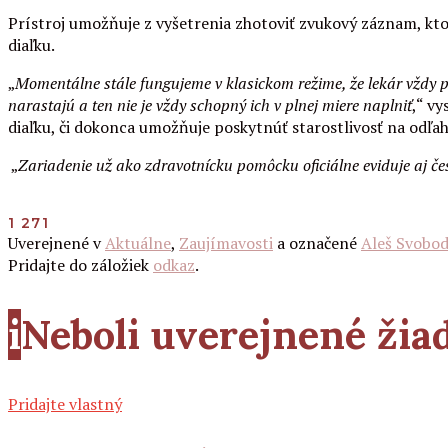
Prístroj umožňuje z vyšetrenia zhotoviť zvukový záznam, ktor
diaľku.
„
Momentálne stále fungujeme v klasickom režime, že lekár vždy p
narastajú a ten nie je vždy schopný ich v plnej miere naplniť
,“ v
diaľku, či dokonca umožňuje poskytnúť starostlivosť na odľah
„
Zariadenie už ako zdravotnícku pomôcku oficiálne eviduje aj čes
1 271
Uverejnené v
Aktuálne
,
Zaujímavosti
a označené
Aleš Svobo
Pridajte do záložiek
odkaz
.
i
Neboli uverejnené ži
Pridajte vlastný