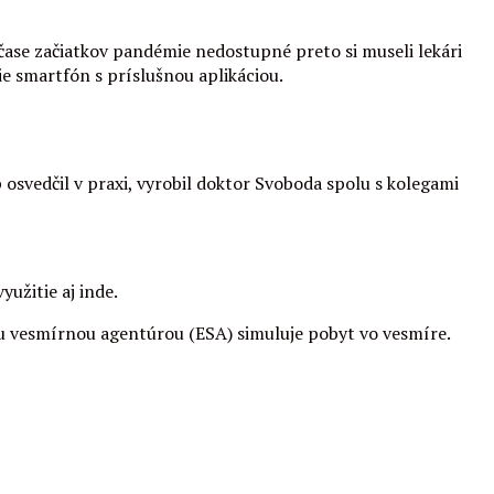
 čase začiatkov pandémie nedostupné preto si museli lekári
 smartfón s príslušnou aplikáciou.
svedčil v praxi, vyrobil doktor Svoboda spolu s kolegami
užitie aj inde.
u vesmírnou agentúrou (ESA) simuluje pobyt vo vesmíre.