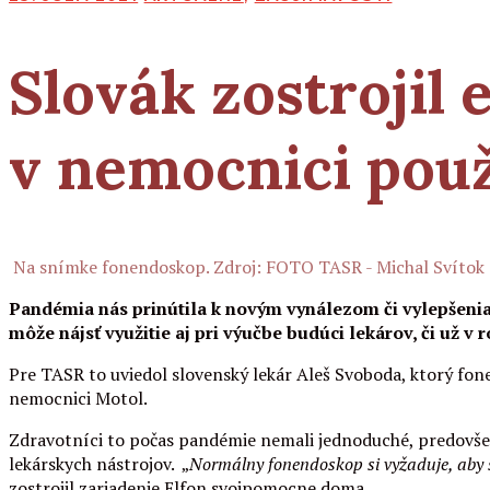
Slovák zostrojil
v nemocnici použ
Na snímke fonendoskop. Zdroj: FOTO TASR - Michal Svítok
Pandémia nás prinútila k novým vynálezom či vylepšeniam 
môže nájsť využitie aj pri výučbe budúci lekárov, či už v 
Pre TASR to uviedol slovenský lekár Aleš Svoboda, ktorý fone
nemocnici Motol.
Zdravotníci to počas pandémie nemali jednoduché, predovšet
lekárskych nástrojov. „
Normálny fonendoskop si vyžaduje, aby sa
zostrojil zariadenie Elfon svojpomocne doma.