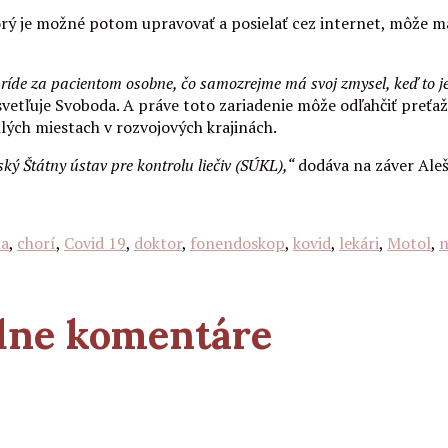
ý je možné potom upravovať a posielať cez internet, môže mať s
ríde za pacientom osobne, čo samozrejme má svoj zmysel, keď to je
ysvetľuje Svoboda. A práve toto zariadenie môže odľahčiť preť
lých miestach v rozvojových krajinách.
ký Štátny ústav pre kontrolu liečiv (SÚKL),“
dodáva na záver Ale
da
,
chorí
,
Covid 19
,
doktor
,
fonendoskop
,
kovid
,
lekári
,
Motol
,
n
adne komentáre