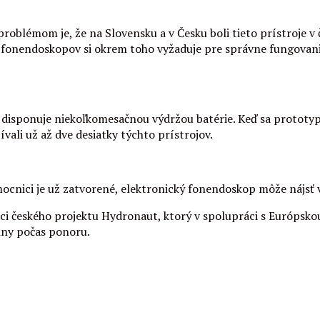
problémom je, že na Slovensku a v Česku boli tieto prístroje v
fonendoskopov si okrem toho vyžaduje pre správne fungovanie
isponuje niekoľkomesačnou výdržou batérie. Keď sa prototyp o
vali už až dve desiatky týchto prístrojov.
ocnici je už zatvorené, elektronický fonendoskop môže nájsť vy
i českého projektu Hydronaut, ktorý v spolupráci s Európsko
iny počas ponoru.