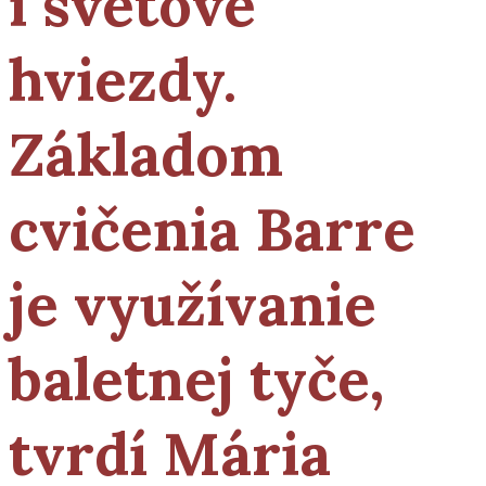
i svetové
hviezdy.
Základom
cvičenia Barre
je využívanie
baletnej tyče,
tvrdí Mária