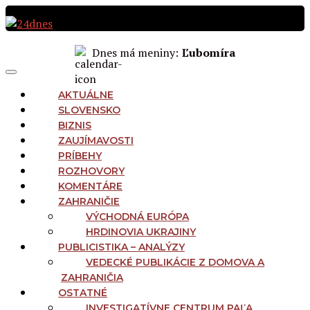
Preskočiť
na
obsah
Dnes má meniny:
Ľubomíra
MAIN
Menu
NAVIGATION
AKTUÁLNE
SLOVENSKO
BIZNIS
ZAUJÍMAVOSTI
PRÍBEHY
ROZHOVORY
KOMENTÁRE
ZAHRANIČIE
VÝCHODNÁ EURÓPA
HRDINOVIA UKRAJINY
PUBLICISTIKA – ANALÝZY
VEDECKÉ PUBLIKÁCIE Z DOMOVA A
ZAHRANIČIA
OSTATNÉ
INVESTIGATÍVNE CENTRUM PAĽA