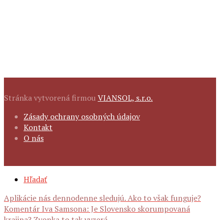
Stránka vytvorená firmou
VIANSOL, s.r.o.
FOOTER
Zásady ochrany osobných údajov
NAVIGATION
Kontakt
O nás
SECONDARY
Hľadať
NAVIGATION
Navigácia
Aplikácie nás dennodenne sledujú. Ako to však funguje?
Komentár Iva Samsona: Je Slovensko skorumpovaná
krajina? Zvonka to tak vyzerá