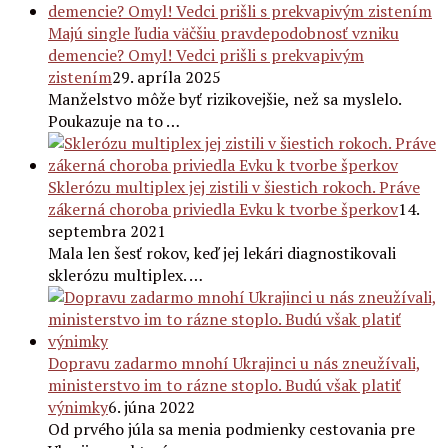
Majú single ľudia väčšiu pravdepodobnosť vzniku
demencie? Omyl! Vedci prišli s prekvapivým
zistením
29. apríla 2025
Manželstvo môže byť rizikovejšie, než sa myslelo.
Poukazuje na to …
Sklerózu multiplex jej zistili v šiestich rokoch. Práve
zákerná choroba priviedla Evku k tvorbe šperkov
14.
septembra 2021
Mala len šesť rokov, keď jej lekári diagnostikovali
sklerózu multiplex. …
Dopravu zadarmo mnohí Ukrajinci u nás zneužívali,
ministerstvo im to rázne stoplo. Budú však platiť
výnimky
6. júna 2022
Od prvého júla sa menia podmienky cestovania pre