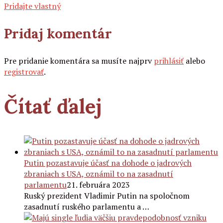
Pridajte vlastný
Pridaj komentár
Pre pridanie komentára sa musíte najprv
prihlásiť
alebo
registrovať
.
Čítať ďalej
Putin pozastavuje účasť na dohode o jadrových
zbraniach s USA, oznámil to na zasadnutí
parlamentu
21. februára 2023
Ruský prezident Vladimir Putin na spoločnom
zasadnutí ruského parlamentu a …