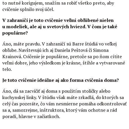
to nutné korigujem, snažím sa robiť všetko preto, aby
cvičenie splnilo svoj účel.
V zahraničí je toto cvičenie veľmi obľúbené nielen
u modeliek, ale aj u svetových hviezd. V čom je také
populárne?
Áno, máte pravdu. V zahraničí sú Barre štúdiá vo veľkej
obľube. Navštevujú ich aj Daniela Peštová či Simona
Krainová. Cvičenie je populárne, pretože sa po ňom cítite
veľmi dobre, jeho výsledkom je krásne, štíhle a vytvarované
telo.
Je toto cvičenie ideálne aj ako forma cvičenia doma?
Áno, dá sa zacvičiť aj doma s použitím stoličky alebo
kuchynskej linky. V štúdiu však máte zrkadlá, do ktorých sa
celý čas pozeráte, čo vám nesmierne pomáha odkontrolovať
sa a, samozrejme, inštruktora, ktorý vám ochotne a rád
poradí, hlavne v začiatkoch.