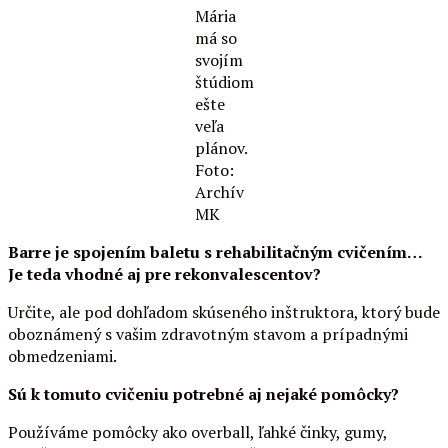
Mária
má so
svojím
štúdiom
ešte
veľa
plánov.
Foto:
Archív
MK
Barre je spojením baletu s rehabilitačným cvičením…
Je teda vhodné aj pre rekonvalescentov?
Určite, ale pod dohľadom skúseného inštruktora, ktorý bude
oboznámený s vašim zdravotným stavom a prípadnými
obmedzeniami.
Sú k tomuto cvičeniu potrebné aj nejaké pomôcky?
Používáme pomôcky ako overball, ľahké činky, gumy,