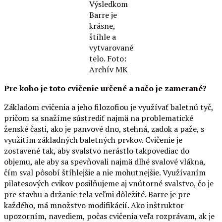
Výsledkom
Barre je
krásne,
štíhle a
vytvarované
telo. Foto:
Archív MK
Pre koho je toto cvičenie určené a načo je zamerané?
Základom cvičenia a jeho filozofiou je využívať baletnú tyč,
pričom sa snažíme sústrediť najmä na problematické
ženské časti, ako je panvové dno, stehná, zadok a paže, s
využitím základných baletných prvkov. Cvičenie je
zostavené tak, aby svalstvo nerástlo takpovediac do
objemu, ale aby sa spevňovali najmä dlhé svalové vlákna,
čím sval pôsobí štíhlejšie a nie mohutnejšie. Využívaním
pilatesových cvikov posilňujeme aj vnútorné svalstvo, čo je
pre stavbu a držanie tela veľmi dôležité. Barre je pre
každého, má množstvo modifikácií. Ako inštruktor
upozorním, navediem, počas cvičenia veľa rozprávam, ak je