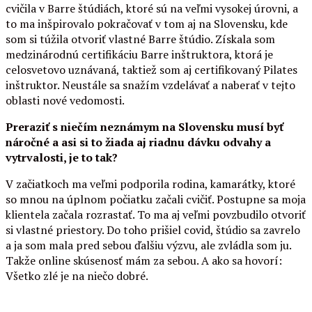
cvičila v Barre štúdiách, ktoré sú na veľmi vysokej úrovni, a
to ma inšpirovalo pokračovať v tom aj na Slovensku, kde
som si túžila otvoriť vlastné Barre štúdio. Získala som
medzinárodnú certifikáciu Barre inštruktora, ktorá je
celosvetovo uznávaná, taktiež som aj certifikovaný Pilates
inštruktor. Neustále sa snažím vzdelávať a naberať v tejto
oblasti nové vedomosti.
Preraziť s niečím neznámym na Slovensku musí byť
náročné a asi si to žiada aj riadnu dávku odvahy a
vytrvalosti, je to tak?
V začiatkoch ma veľmi podporila rodina, kamarátky, ktoré
so mnou na úplnom počiatku začali cvičiť. Postupne sa moja
klientela začala rozrastať. To ma aj veľmi povzbudilo otvoriť
si vlastné priestory. Do toho prišiel covid, štúdio sa zavrelo
a ja som mala pred sebou ďalšiu výzvu, ale zvládla som ju.
Takže online skúsenosť mám za sebou. A ako sa hovorí:
Všetko zlé je na niečo dobré.