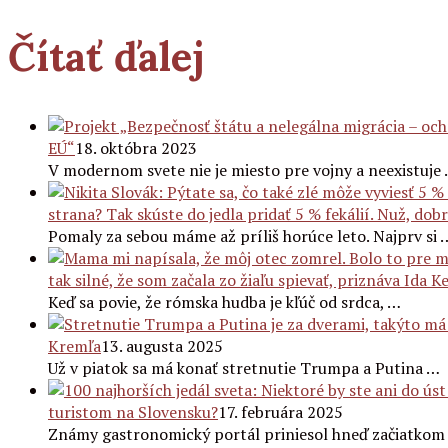
Čítať ďalej
EÚ“
18. októbra 2023
V modernom svete nie je miesto pre vojny a neexistuje
strana? Tak skúste do jedla pridať 5 % fekálií. Nuž, dobr
Pomaly za sebou máme až príliš horúce leto. Najprv si 
tak silné, že som začala zo žiaľu spievať, priznáva Ida K
Keď sa povie, že rómska hudba je kľúč od srdca, …
Kremľa
13. augusta 2025
Už v piatok sa má konať stretnutie Trumpa a Putina …
turistom na Slovensku?
17. februára 2025
Známy gastronomický portál priniesol hneď začiatkom 