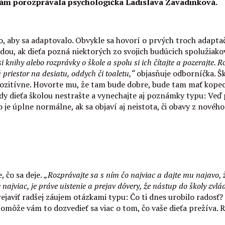
ť, nám porozprávala psychologička Ladislava Zavadinková.
o, aby sa adaptovalo. Obvykle sa hovorí o prvých troch adapta
dou, ak dieťa pozná niektorých zo svojich budúcich spolužiako
 knihy alebo rozprávky o škole a spolu si ich čítajte a pozerajte. R
riestor na desiatu, oddych či toaletu,“
objasňuje odborníčka. Šk
 pozitívne. Hovorte mu, že tam bude dobre, bude tam mať kopec
kdy dieťa školou nestrašte a vynechajte aj poznámky typu: Veď p
o je úplne normálne, ak sa objaví aj neistota, či obavy z novéh
e, čo sa deje.
„Rozprávajte sa s ním čo najviac a dajte mu najavo, že 
najviac, je práve uistenie a prejav dôvery, že nástup do školy zvlá
javiť radšej záujem otázkami typu: Čo ti dnes urobilo radosť? Č
 Pomôže vám to dozvedieť sa viac o tom, čo vaše dieťa prežíva. 