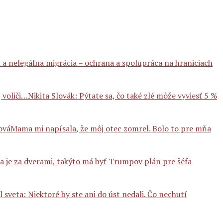
 a nelegálna migrácia – ochrana a spolupráca na hraniciach
Nikita Slovák: Pýtate sa, čo také zlé môže vyviesť 5 %
Mama mi napísala, že môj otec zomrel. Bolo to pre mňa
a je za dverami, takýto má byť Trumpov plán pre šéfa
l sveta: Niektoré by ste ani do úst nedali. Čo nechutí