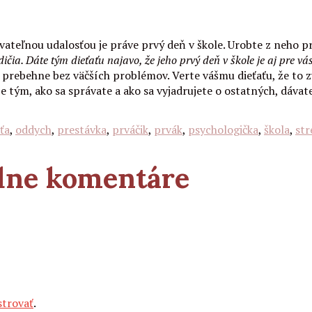
vateľnou udalosťou je práve prvý deň v škole. Urobte z neho pr
ičia. Dáte tým dieťaťu najavo, že jeho prvý deň v škole je aj pre 
prebehne bez väčších problémov. Verte vášmu dieťaťu, že to z
že tým, ako sa správate a ako sa vyjadrujete o ostatných, dávat
ťa
,
oddych
,
prestávka
,
prváčik
,
prvák
,
psychologička
,
škola
,
str
adne komentáre
strovať
.