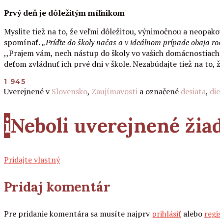
Prvý deň je dôležitým míľnikom
Myslite tiež na to, že veľmi dôležitou, výnimočnou a neopako
spomínať.
„Príďte do školy načas a v ideálnom prípade obaja rod
,,Prajem vám, nech nástup do školy vo vašich domácnostiach 
deťom zvládnuť ich prvé dni v škole. Nezabúdajte tiež na to, 
1 945
Uverejnené v
Slovensko
,
Zaujímavosti
a označené
desiata
,
die
i
Neboli uverejnené ži
Pridajte vlastný
Pridaj komentár
Pre pridanie komentára sa musíte najprv
prihlásiť
alebo
regi