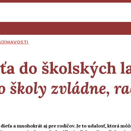
UJÍMAVOSTI
ťa do školských l
o školy zvládne, r
dieťa a mnohokrát aj pre rodičov. Je to udalosť, ktorá môž