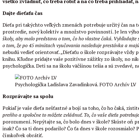
všetko zvládnuť, čo treba robiť a na čo treba prihliada
Dajte dieťaťu čas
Dieťa pri takýchto veľkých zmenách potrebuje určitý čas na t
prostredie, nový kolektív a množstvo povinností. Je len výho
školy, aby malo predstavu o tom, čo ho vlastne čaká. Vyhľadajte si
o tom, že po 45 minútach vyučovania nasleduje prestávka a majú p
nebudú vedieť orientovať. „Dieťaťu o škole rozprávajte vždy
knihu. Kľudne pridajte vaše pozitívne zážitky zo školy, no ni
psychologička. Deti sa na školu väčšinou tešia a sú zvedavé, n
Psychologička Ladislava Zavadinková. FOTO Archív LV
Rozprávajte sa spolu
Pokiaľ je vaše dieťa nešťastné a bojí sa toho, čo ho čaká, zistit
preňho a spoločne to môžete zvládnuť. To, čo vaše dieťa potrebuje 
porozumení. Nepýtajte sa, čo bolo dnes v škole? Skúste oň pre
inak? Čo sa ti dnes podarilo? Čo ťa dnes v škole rozosmialo?
čímkoľvek obrátiť.