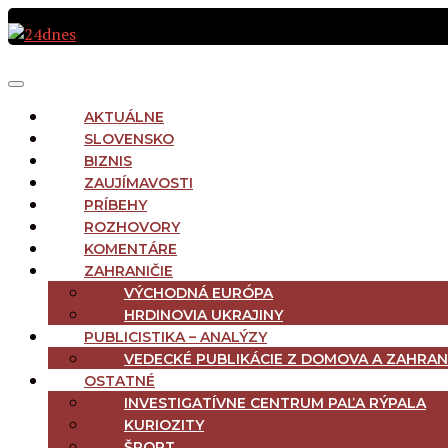
Preskočiť
na
obsah
MAIN
Menu
NAVIGATION
AKTUÁLNE
SLOVENSKO
BIZNIS
ZAUJÍMAVOSTI
PRÍBEHY
ROZHOVORY
KOMENTÁRE
ZAHRANIČIE
VÝCHODNÁ EURÓPA
HRDINOVIA UKRAJINY
PUBLICISTIKA – ANALÝZY
VEDECKÉ PUBLIKÁCIE Z DOMOVA A ZAHRAN
OSTATNÉ
INVESTIGATÍVNE CENTRUM PAĽA RÝPALA
KURIOZITY
ŠPORT