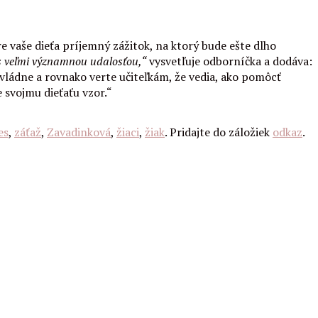
e vaše dieťa príjemný zážitok, na ktorý bude ešte dlho
vás veľmi významnou udalosťou,“
vysvetľuje odborníčka a dodáva:
vládne a rovnako verte učiteľkám, že vedia, ako pomôcť
e svojmu dieťaťu vzor.“
es
,
záťaž
,
Zavadinková
,
žiaci
,
žiak
. Pridajte do záložiek
odkaz
.