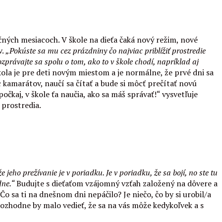
čných mesiacoch. V škole na dieťa čaká nový režim, nové
v.
„Pokúste sa mu cez prázdniny čo najviac priblížiť prostredie
ozprávajte sa spolu o tom, ako to v škole chodí, napríklad aj
ola je pre deti novým miestom a je normálne, že prvé dni sa
 kamarátov, naučí sa čítať a bude si môcť prečítať novú
očkaj, v škole ťa naučia, ako sa máš správať!“ vysvetľuje
o prostredia.
jeho prežívanie je v poriadku. Je v poriadku, že sa bojí, no ste tu
dne.“
Budujte s dieťaťom vzájomný vzťah založený na dôvere a
o sa ti na dnešnom dni nepáčilo? Je niečo, čo by si urobil/a
Rozhodne by malo vedieť, že sa na vás môže kedykoľvek a s