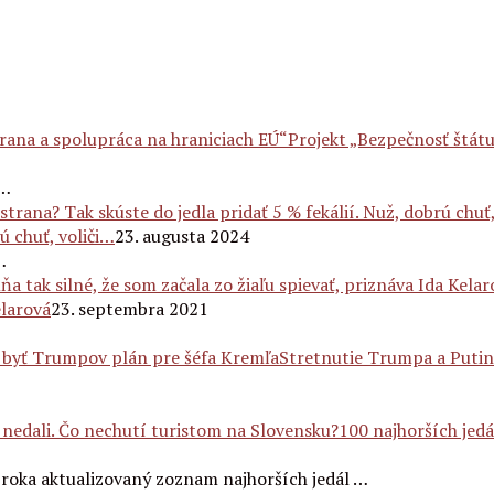
Projekt „Bezpečnosť štátu
 …
ú chuť, voliči…
23. augusta 2024
…
elarová
23. septembra 2021
Stretnutie Trumpa a Putin
100 najhorších jedá
roka aktualizovaný zoznam najhorších jedál …