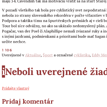
majú 34. Cavendish tak má motiváciu vrátiť sa na štart Starej 
V pozadí všetkého tak bola pre cyklistický svet nepodstatná 
nebola zo strany slovenského rekordéra v počte víťazstiev v b
Podpora a taktika tímu na špurtérskych prémiách aj v cieli bol
Tour bol síce odvážny, no ako sa ukázalo nedomyslený plán. A
Pogačar, van der Poel či Alaphillipe nemali zviazané ruky a i
s inými jazdcami, podmienkami a prioritami bude mať Sagan inú
určite nechce.
1 106
Uverejnené v
Aktuálne
,
Šport
a označené
cyklistika
,
Eddy Me
i
Neboli uverejnené ži
Pridajte vlastný
Pridaj komentár