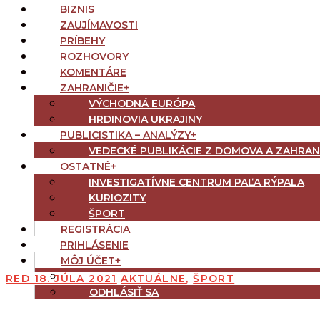
BIZNIS
ZAUJÍMAVOSTI
PRÍBEHY
ROZHOVORY
KOMENTÁRE
ZAHRANIČIE
+
VÝCHODNÁ EURÓPA
HRDINOVIA UKRAJINY
PUBLICISTIKA – ANALÝZY
+
VEDECKÉ PUBLIKÁCIE Z DOMOVA A ZAHRAN
OSTATNÉ
+
INVESTIGATÍVNE CENTRUM PAĽA RÝPALA
KURIOZITY
ŠPORT
REGISTRÁCIA
PRIHLÁSENIE
MÔJ ÚČET
+
OBNOVENIE HESLA
RED
18. JÚLA 2021
AKTUÁLNE
,
ŠPORT
ODHLÁSIŤ SA