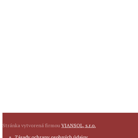
Stránka vytvorená firmou
VIANSOL, s.r.o.
FOOTER
Zásady ochrany osobných údajov