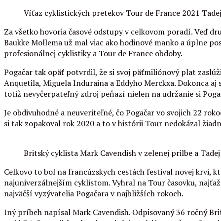
Víťaz cyklistických pretekov Tour de France 2021 Tadej
Za všetko hovoria časové odstupy v celkovom poradí. Veď dru
Baukke Mollema už mal viac ako hodinové manko a úplne posled
profesionálnej cyklistiky a Tour de France obdoby.
Pogačar tak opäť potvrdil, že si svoj päťmiliónový plat zasl
Anquetila, Miguela Induraina a Eddyho Merckxa. Dokonca aj
totiž nevyčerpateľný zdroj peňazí nielen na udržanie si Pogača
Je obdivuhodné a neuveriteľné, čo Pogačar vo svojich 22 roko
si tak zopakoval rok 2020 a to v histórii Tour nedokázal žiadn
Britský cyklista Mark Cavendish v zelenej prilbe a Tade
Celkovo to bol na francúzskych cestách festival novej krvi, 
najuniverzálnejším cyklistom. Vyhral na Tour časovku, najťaž
najväčší vyzývatelia Pogačara v najbližších rokoch.
Iný príbeh napísal Mark Cavendish. Odpisovaný 36 ročný Bri