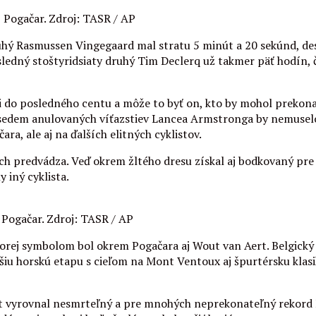
 Pogačar. Zdroj: TASR / AP
hý Rasmussen Vingegaard mal stratu 5 minút a 20 sekúnd, desi
ný stoštyridsiaty druhý Tim Declerq už takmer päť hodín, čo j
úži do posledného centu a môže to byť on, kto by mohol prekon
 sedem anulovaných víťazstiev Lancea Armstronga by nemuselo
ra, ale aj na ďalších elitných cyklistov.
ch predvádza. Veď okrem žltého dresu získal aj bodkovaný pre 
y iný cyklista.
j Pogačar. Zdroj: TASR / AP
ktorej symbolom bol okrem Pogačara aj Wout van Aert. Belgický
šiu horskú etapu s cieľom na Mont Ventoux aj špurtérsku klasi
t vyrovnal nesmrteľný a pre mnohých neprekonateľný rekord M