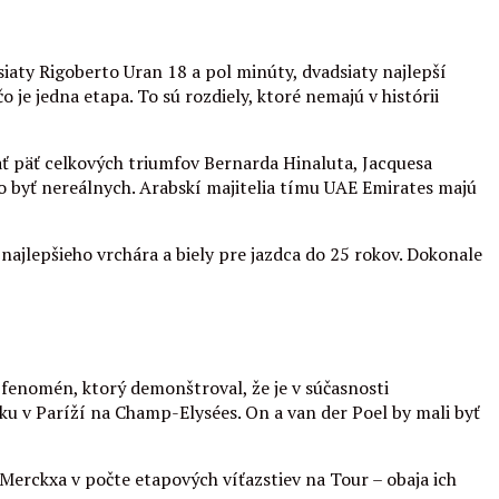
aty Rigoberto Uran 18 a pol minúty, dvadsiaty najlepší
e jedna etapa. To sú rozdiely, ktoré nemajú v histórii
ať päť celkových triumfov Bernarda Hinaluta, Jacquesa
 byť nereálnych. Arabskí majitelia tímu UAE Emirates majú
najlepšieho vrchára a biely pre jazdca do 25 rokov. Dokonale
 fenomén, ktorý demonštroval, že je v súčasnosti
ku v Paríží na Champ-Elysées. On a van der Poel by mali byť
erckxa v počte etapových víťazstiev na Tour – obaja ich