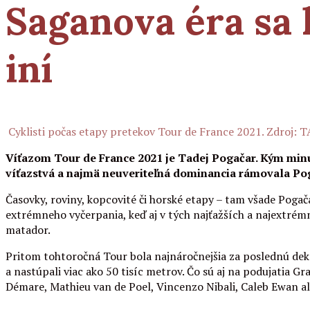
Saganova éra sa 
iní
Cyklisti počas etapy pretekov Tour de France 2021. Zdroj: 
Víťazom Tour de France 2021 je Tadej Pogačar. Kým minulý
víťazstvá a najmä neuveriteľná dominancia rámovala Pog
Časovky, roviny, kopcovité či horské etapy – tam všade Poga
extrémneho vyčerpania, keď aj v tých najťažších a najextrémn
matador.
Pritom tohtoročná Tour bola najnáročnejšia za poslednú dekádu
a nastúpali viac ako 50 tisíc metrov. Čo sú aj na podujatia 
Démare, Mathieu van de Poel, Vincenzo Nibali, Caleb Ewan a