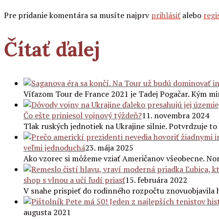
Pre pridanie komentára sa musíte najprv
prihlásiť
alebo
regi
Čítať ďalej
Víťazom Tour de France 2021 je Tadej Pogačar. Kým mi
Čo ešte priniesol vojnový týždeň?
11. novembra 2024
Tlak ruských jednotiek na Ukrajine silnie. Potvrdzuje to
veľmi jednoduchá
23. mája 2025
Ako vzorec si môžeme vziať Američanov všeobecne. No
shop s vlnou a učí ľudí priasť
15. februára 2022
V snahe prispieť do rodinného rozpočtu znovuobjavila h
augusta 2021