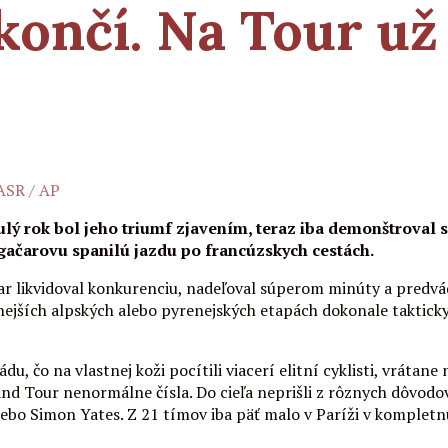
končí. Na Tour u
TASR / AP
 rok bol jeho triumf zjavením, teraz iba demonštroval silu
ačarovu spanilú jazdu po francúzskych cestách.
čar likvidoval konkurenciu, nadeľoval súperom minúty a predvá
ejších alpských alebo pyrenejských etapách dokonale takticky 
, čo na vlastnej koži pocítili viacerí elitní cyklisti, vrátan
Grand Tour nenormálne čísla. Do cieľa neprišli z rôznych dôvod
lebo Simon Yates. Z 21 tímov iba päť malo v Paríži v komplet