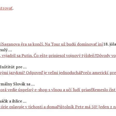
strovať
.
Saganova éra sa končí. Na Tour už budú dominovať iní
18. júl
nulý …
Dôvody voj
 Inštitút pre …
Prečo americkí pre
rmálny Slovák sa …
Remeslo čist
áčik a ihlice …
Pištolník Pete má 50! Jeden z na