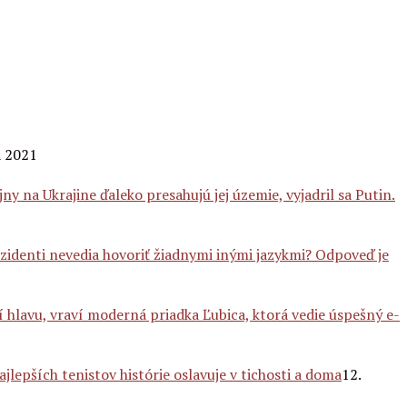
a 2021
ny na Ukrajine ďaleko presahujú jej územie, vyjadril sa Putin.
zidenti nevedia hovoriť žiadnymi inými jazykmi? Odpoveď je
í hlavu, vraví moderná priadka Ľubica, ktorá vedie úspešný e-
jlepších tenistov histórie oslavuje v tichosti a doma
12.