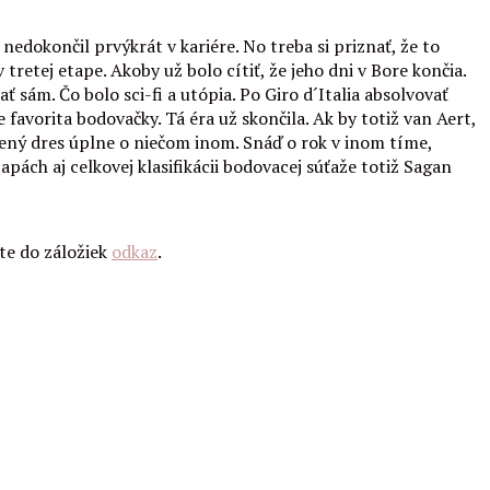
dokončil prvýkrát v kariére. No treba si priznať, že to
retej etape. Akoby už bolo cítiť, že jeho dni v Bore končia.
ť sám. Čo bolo sci-fi a utópia. Po Giro d´Italia absolvovať
avorita bodovačky. Tá éra už skončila. Ak by totiž van Aert,
zelený dres úplne o niečom inom. Snáď o rok v inom tíme,
pách aj celkovej klasifikácii bodovacej súťaže totiž Sagan
jte do záložiek
odkaz
.