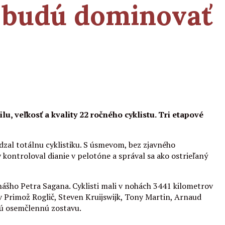
ž budú dominovať
, veľkosť a kvality 22 ročného cyklistu. Tri etapové
dzal totálnu cyklistiku. S úsmevom, bez zjavného
kontroloval dianie v pelotóne a správal sa ako ostrieľaný
e nášho Petra Sagana. Cyklisti mali v nohách 3441 kilometrov
ov Primož Roglič, Steven Kruijswijk, Tony Martin, Arnaud
nú osemčlennú zostavu.