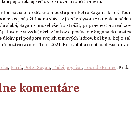
dámy aj o rok, aj keď už plánoval ukončiť kariéru.
informácia o predčasnom odstúpení Petra Sagana, ktorý Tour ne
odovacej súťaži žiadna sláva. Aj keď vplyvom zranenia a pádu v t
a slabá, Sagan si musel všetko strážiť, pripravovať a zrealizova
j stavanie si vzdušných zámkov a posúvanie Sagana do pozície f
né úlohy pri podpore svojich tímových lídrov, bol by aj boj o 
 pozíciu ako na Tour 2021. Bojovať iba o elitnú desiatku v eta
rckx
,
Paríž
,
Peter Sagan
,
Tadej pogačar
,
Tour de France
. Prida
adne komentáre