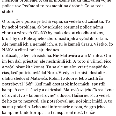
policajtov. Poďme si to rozmeniť na drobné. Čo sa teda
stalo?
O tom, že v polícii je tichá vojna, sa vedelo od začiatku. To
by nebol problém, ak by Mikulec rozumel policajnému
zboru a zároveň OĽaNO by malo dostatok odborníkov,
ktorí by do Policajného zboru nastúpili a vyčistili to tam.
Ale nemali ich a nemajú ich. A tu je kameň úrazu. Všetko, čo
NAKA a elitní policajti dodnes
dokázali, je len ich zásluha. Nie Matoviča a ani Mikulca. Oni
im len dali priestor, ale nechránili ich. A toto si všimol Fico
a začal okamžite konať. Tu sa ale musím vrátiť naspäť do
čias, keď políciu ovládal Noro. Vtedy externisti dostali za
úlohu sledovať Matoviča. Robili to dobre, lebo zistili čo
potreboval “Šéf”. Keď mali dostatok informácií, spustili
kampaň cez tlačovky a otrieskali Matovičovi jeho “kreatívne
účtovníctvo – kilometrovné” a dovoz tlačiarne. Fico vedel,
že ho za to nezavrú, ale potreboval mu pošpiniť imidž. A to
sa mu podarilo. Lebo mal informácie o tom, že gro jeho
kampane bude korupcia a transparentnosť. Lenže