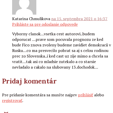
Katarina Chmulikova
na 15. septembra 2021 o 16:37
Prihláste sa pre odoslanie odpovede
Vyborny clanok…vsetka cest autorovi..budem
odporucat …prave som pocuvala prognozu ze ked
bude Fico znova zvoleny budeme zavidiet demokracii v
Rusku…co ma presvecilo pobrat sa aj s celou rodinou
prec zo Slovenska..i ked cast uz zije mimo a chcela sa
vratit…tak asi co mladsie zutekalo a co starsie
nevladalo a cakalo na slubovany 13.dochodok…
Pridaj komentár
Pre pridanie komentára sa musíte najprv
prihlásiť
alebo
registrovať
.