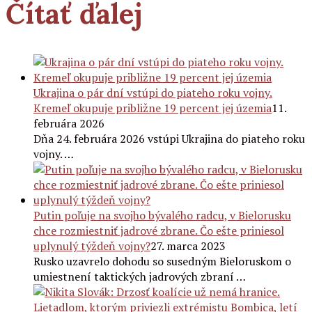
Čítať ďalej
Ukrajina o pár dní vstúpi do piateho roku vojny.
Kremeľ okupuje približne 19 percent jej územia
11.
februára 2026
Dňa 24. februára 2026 vstúpi Ukrajina do piateho roku
vojny. …
Putin poľuje na svojho bývalého radcu, v Bielorusku
chce rozmiestniť jadrové zbrane. Čo ešte priniesol
uplynulý týždeň vojny?
27. marca 2023
Rusko uzavrelo dohodu so susedným Bieloruskom o
umiestnení taktických jadrových zbraní …