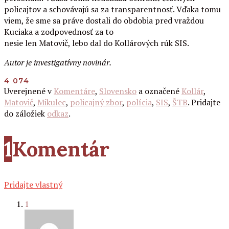
policajtov a schovávajú sa za transparentnosť. Vďaka tomu
viem, že sme sa práve dostali do obdobia pred vraždou
Kuciaka a zodpovednosť za to
nesie len Matovič, lebo dal do Kollárových rúk SIS.
Autor je investigatívny novinár.
4 074
Uverejnené v
Komentáre
,
Slovensko
a označené
Kollár
,
Matovič
,
Mikulec
,
policajný zbor
,
polícia
,
SIS
,
ŠTB
. Pridajte
do záložiek
odkaz
.
1
Komentár
Pridajte vlastný
1