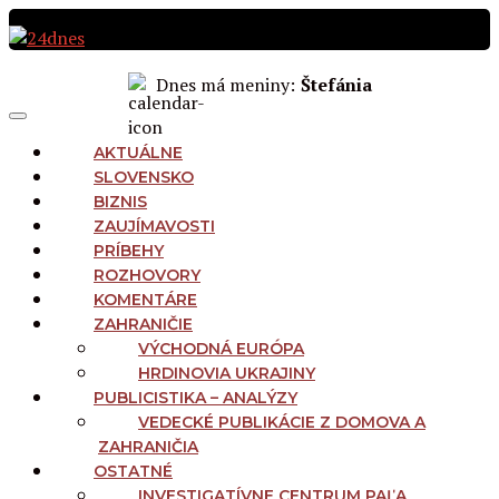
Preskočiť
na
obsah
Dnes má meniny:
Štefánia
MAIN
Menu
NAVIGATION
AKTUÁLNE
SLOVENSKO
BIZNIS
ZAUJÍMAVOSTI
PRÍBEHY
ROZHOVORY
KOMENTÁRE
ZAHRANIČIE
VÝCHODNÁ EURÓPA
HRDINOVIA UKRAJINY
PUBLICISTIKA – ANALÝZY
VEDECKÉ PUBLIKÁCIE Z DOMOVA A
ZAHRANIČIA
OSTATNÉ
INVESTIGATÍVNE CENTRUM PAĽA