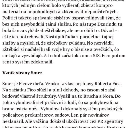
ktorých jediným cieľom bolo vydierať, zbierať kompro
materiál na nepohodlných a zlikvidovať nepoučiteľných.
Politici takéto správanie siskárov ospravedlňovali tým, že
bez nich nevybudujú tajnú službu. Po nástupe Dzurindu tu
bola šanca vyhádzať eštébákov, ale neurobili to. Dôvod –
ešte ich potrebovali. Nastúpili ľudia z paralelnej tajnej
služby a mysleli si, že eštébákov zvládnu. No nezvládli.
Eštébáci si naďalej hrali svoje hry o biznise a ovečkách, čo
cinkajú a vyzváňajú. A to bol začiatok konca SIS. Fico potom
tento systém zdokonalil.
Vznik strany Smer
Smer je Ficove dieťa. Vznikol z vlastnej hlavy Róberta Fica.
Na začiatku Fico slúžil a plnil dohody, no časom si začal
budovať vlastné štruktúry. Využil na to Brucha a Nora. Do
toho vybudovali sieť práčovní a ľudí, čo sa pohybovali na
hrane ostria noža. Vybudoval dokonalý systém poslušných
policajtov, prokurátorov, sudcov. Len pár novinárov
nezlanáril. Ale väčšinu dokázal ukočírovať cez PR agentúry
alebo cez agentúry, čo riadili krízovú komunikáciu. Preto na