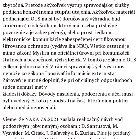
zbytočná. Pretože akýkoľvek výstup spravodajskej služby
podlieha konkrétnemu stupňu utajenia. Akýkoľvek materiál
podliehajúci OUS musí byť doručovaný výhradne buď
kuriérom (príslušníkom, ktorý má u seba príslušné
poverenie a je zabezpečený), alebo prostriedkom
elektronickej komunikácie zabezpečenej certifikovanou
šifrovanou ochranou (vydáva iba NBU). Všetko ostatné je
mimo zákon! Myslím na oficiálnej úrovni pri komunikácii
štátnych a bezpečnostných zložiek. V tomto je zákon o OUS
celkom jednoznačný. V rámci spravodajských výstupov
nemôže zo zákona “posúvať informácie externista”.
Zároveň je nutné doplniť, že pri oficiálnych odposluchoch
sudca nemusí mať v
žiadosti dôkazy. Dôvody nasadenia, podozrenia a účel musí
byť uvedený. A toto je podstatná časť, ktorú nám politici
alebo médiá nepovedali.
Vieme, že NAKA 7.9.2021 zaslala realizačný návrh voči
podozrivým (obvineným) osobám : D. Santusová, M.
Vyšváder. M. Ciriak, J. Kaľavský a B. Zurian. Plus je pridaný