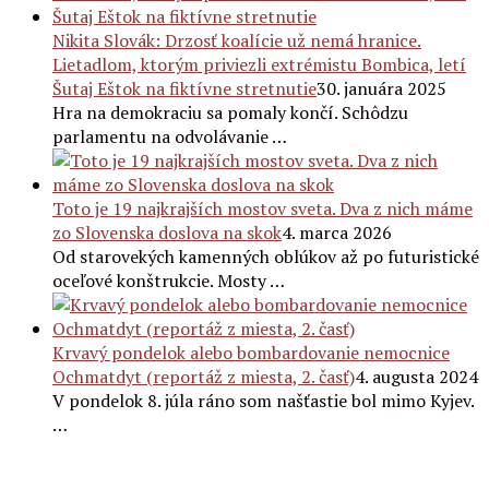
Nikita Slovák: Drzosť koalície už nemá hranice.
Lietadlom, ktorým priviezli extrémistu Bombica, letí
Šutaj Eštok na fiktívne stretnutie
30. januára 2025
Hra na demokraciu sa pomaly končí. Schôdzu
parlamentu na odvolávanie …
Toto je 19 najkrajších mostov sveta. Dva z nich máme
zo Slovenska doslova na skok
4. marca 2026
Od starovekých kamenných oblúkov až po futuristické
oceľové konštrukcie. Mosty …
Krvavý pondelok alebo bombardovanie nemocnice
Ochmatdyt (reportáž z miesta, 2. časť)
4. augusta 2024
V pondelok 8. júla ráno som našťastie bol mimo Kyjev.
…