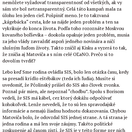
nemôžete vyžadovať transparentnosť od všetkých, ak vy
sám ste bol netransparentný. Celá táto kampaň mala za
úlohu len jeden cieľ. Pošpiniť meno. Je to takzvaná
„kágebácka“ cesta, kde sa nájde jeden problém a ten sa
vykrikuje do konca života. Podľa toho rozoznáte Moskvou
kovaného boľševika – dookola opakuje jeden problém, musia
za jeho vlády zavraždiť aspoň jedného novinára a ničí
slušným ľuďom životy. Takto zničil aj Kisku a vyzerá to tak,
že zničia aj Matoviča a s ním celé OĽaNO. Prečo si to
dovolím tvrdiť?
Lebo keď Sme rodina ovládla SIS, bolo len otázka času, kedy
sa presadí krídlo eštébákov (teda ich ľudia). Musíte si
uvedomiť, že Pčolinský prišiel do SIS ako človek zvonka.
Poznal pár mien, ale nepoznal “chodbu”. Spolu s Borisom
vedeli, že SIS má kábel, cez ktorý dokážu odpočúvať
kohokoľvek. Lenže nevedeli, že to sú len spravodajské
informácie a nemajú žiadnu hodnotu dokazovania. Chybou
Matoviča bolo, že odovzdal SIS jednej strane. A tá strana je
jedna rodina a má len svoje záujmy. Takéto politické
zoskupenie až časom zistí, že SIS je v tejto forme pre nich