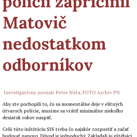
polícii zapríčinil
Matovič
nedostatkom
odborníkov
Inevstigatívny novinár Peter Nôta. FOTO Archív PN
Aby ste pochopili to, čo sa momentálne deje v elitných
útvaroch polície, musíme sa vrátiť minimálne niekoľko
desiatok rokov naspäť.
Celú túto inštitúciu SIS treba čo najskôr rozpustiť a začať
budovať nanovo. Dôvod je jednoduchý. Zakladali ju eštébáci,