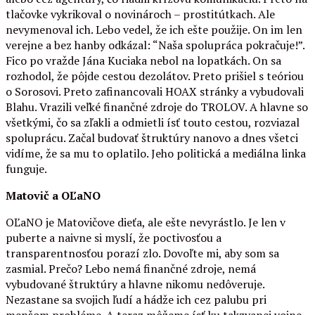
tlačovke vykrikoval o novinároch – prostitútkach. Ale
nevymenoval ich. Lebo vedel, že ich ešte použije. On im len
verejne a bez hanby odkázal: “Naša spolupráca pokračuje!”.
Fico po vražde Jána Kuciaka nebol na lopatkách. On sa
rozhodol, že pôjde cestou dezolátov. Preto prišiel s teóriou
o Sorosovi. Preto zafinancovali HOAX stránky a vybudovali
Blahu. Vrazili veľké finančné zdroje do TROLOV. A hlavne so
všetkými, čo sa zľakli a odmietli ísť touto cestou, rozviazal
spoluprácu. Začal budovať štruktúry nanovo a dnes všetci
vidíme, že sa mu to oplatilo. Jeho politická a mediálna linka
funguje.
Matovič a OĽaNO
OĽaNO je Matovičove dieťa, ale ešte nevyrástlo. Je len v
puberte a naivne si myslí, že poctivosťou a
transparentnosťou porazí zlo. Dovoľte mi, aby som sa
zasmial. Prečo? Lebo nemá finančné zdroje, nemá
vybudované štruktúry a hlavne nikomu nedôveruje.
Nezastane sa svojich ľudí a hádže ich cez palubu pri
menšom probléme. A teraz môžeme ísť ku takzvanej vojne