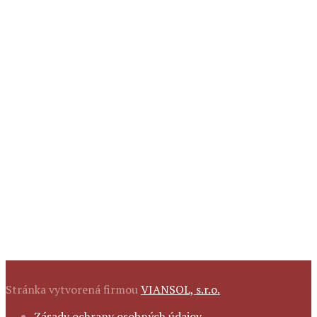
Stránka vytvorená firmou
VIANSOL, s.r.o.
FOOTER
Zásady ochrany osobných údajov