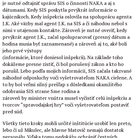
je nutné odtajniť správu SIS o činnosti NAKA a aj s
dátumami. Kedy SIS poskytla prvýkrát informácie o
kajúcnikoch. Kedy inšpekcia oslovila na spoluprácu agenta
J.K. Aké väzby mal agent J.K. na SIS a či náhodou nebol s
nimi v utajenom kontakte. Zároveň je nutné overiť, kedy
prvýkrát agent J.K., začal spolupracovať (presný dátum a
hodina musia byť zaznamenané) a zároveň aj to, aké boli
jeho prvé výstupy
(informácie, ktoré doniesol inšpekcii). Na základe toho
dokážeme presne zistiť, či bol porušený zákon a kto ho
porušil. Lebo podľa mojich informácií, SIS začala takzvané
náhodné odposluchy voči vyšetrovateľom NAKA cielene. A
to by bol veľmi silný prešľap s dôsledkami okamžitého
odobrania SIS strane Sme rodina a
zároveň by minister vnútra musel vyčistiť celú inšpekciu a
tvorcov “spravodajskej hry” voči vyšetrovateľom postaviť
pred súd.
Všetky tieto kroky mohli určité inštitúcie urobiť len preto,
lebo či už Mikulec, ale hlavne Matovič nemajú dostatok
personálu. Vďaka tomu nedokážu ochrániť čestných