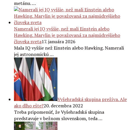
metánu. …
Namerali jej IQ vyššie, než mali Einstein alebo
Hawking. Marylin je považovaná za najmúdrejšieho
človeka sveta
17. januára 2026
Mala IQ vyššie než Einstein alebo Hawking. Namerali
jej astronomickú …
Vyšehradská skupina prežíva. Ale
ako dlho ešte?
20. decembra 2022
Treba pripomenúť, že Vyšehradská skupina
predstavuje v bežnom slovenskom, teda …