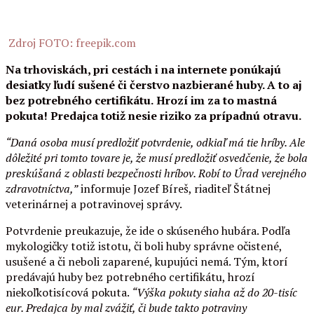
Zdroj FOTO: freepik.com
Na trhoviskách, pri cestách i na internete ponúkajú
desiatky ľudí sušené či čerstvo nazbierané huby. A to aj
bez potrebného certifikátu.
Hrozí im za to mastná
pokuta! Predajca totiž nesie riziko za prípadnú otravu.
“Daná osoba musí predložiť potvrdenie, odkiaľ má tie hríby. Ale
dôležité pri tomto tovare je, že musí predložiť osvedčenie, že bola
preskúšaná z oblasti bezpečnosti hríbov. Robí to Úrad verejného
zdravotníctva,”
informuje Jozef Bíreš, riaditeľ Štátnej
veterinárnej a potravinovej správy.
Potvrdenie preukazuje, že ide o skúseného hubára. Podľa
mykologičky totiž istotu, či boli huby správne očistené,
usušené a či neboli zaparené, kupujúci nemá. Tým, ktorí
predávajú huby bez potrebného certifikátu, hrozí
niekoľkotisícová pokuta.
“Výška pokuty siaha až do 20-tisíc
eur. Predajca by mal zvážiť, či bude takto potraviny