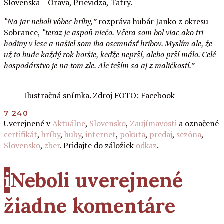
Slovenska – Orava, Prievidza, Tatry.
“Na jar neboli vôbec hríby,”
rozpráva hubár Janko z okresu
Sobrance,
“teraz je aspoň niečo. Včera som bol viac ako tri
hodiny v lese a našiel som iba osemnásť hríbov. Myslím ale, že
už to bude každý rok horšie, keďže neprší, alebo prší málo. Celé
hospodárstvo je na tom zle. Ale teším sa aj z maličkostí.”
Ilustračná snímka. Zdroj FOTO: Facebook
7 240
Uverejnené v
Aktuálne
,
Slovensko
,
Zaujímavosti
a označené
certifikát
,
hríby
,
huby
,
internet
,
pokuta
,
predaj
,
sezóna
,
Slovensko
,
zber
. Pridajte do záložiek
odkaz
.
i
Neboli uverejnené
žiadne komentáre