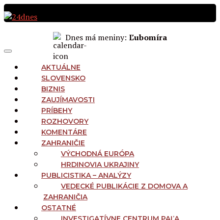
Preskočiť
na
obsah
Dnes má meniny:
Ľubomíra
MAIN
Menu
NAVIGATION
AKTUÁLNE
SLOVENSKO
BIZNIS
ZAUJÍMAVOSTI
PRÍBEHY
ROZHOVORY
KOMENTÁRE
ZAHRANIČIE
VÝCHODNÁ EURÓPA
HRDINOVIA UKRAJINY
PUBLICISTIKA – ANALÝZY
VEDECKÉ PUBLIKÁCIE Z DOMOVA A
ZAHRANIČIA
OSTATNÉ
INVESTIGATÍVNE CENTRUM PAĽA