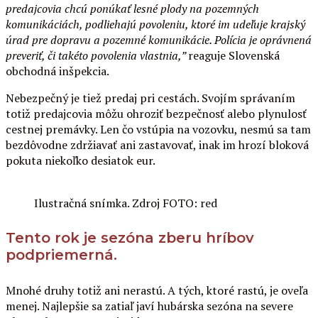
predajcovia chcú ponúkať lesné plody na pozemných
komunikáciách, podliehajú povoleniu, ktoré im udeľuje krajský
úrad pre dopravu a pozemné komunikácie. Polícia je oprávnená
preveriť, či takéto povolenia vlastnia
,”
reaguje Slovenská
obchodná inšpekcia.
Nebezpečný je tiež predaj pri cestách. Svojím správaním
totiž predajcovia môžu ohroziť bezpečnosť alebo plynulosť
cestnej premávky. Len čo vstúpia na vozovku, nesmú sa tam
bezdôvodne zdržiavať ani zastavovať, inak im hrozí bloková
pokuta niekoľko desiatok eur.
Ilustračná snímka. Zdroj FOTO: red
Tento rok je sezóna zberu hríbov
podpriemerná.
Mnohé druhy totiž ani nerastú. A tých, ktoré rastú, je oveľa
menej. Najlepšie sa zatiaľ javí hubárska sezóna na severe