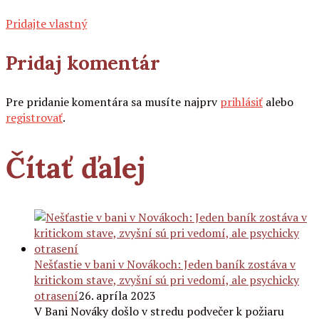
Pridajte vlastný
Pridaj komentár
Pre pridanie komentára sa musíte najprv
prihlásiť
alebo
registrovať
.
Čítať ďalej
Nešťastie v bani v Novákoch: Jeden baník zostáva v
kritickom stave, zvyšní sú pri vedomí, ale psychicky
otrasení
26. apríla 2023
V Bani Nováky došlo v stredu podvečer k požiaru