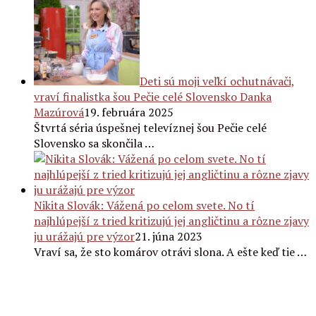
Deti sú moji veľkí ochutnávači,
vraví finalistka šou Pečie celé Slovensko Danka
Mazúrová
19. februára 2025
Štvrtá séria úspešnej televíznej šou Pečie celé
Slovensko sa skončila …
Nikita Slovák: Vážená po celom svete. No tí
najhlúpejší z tried kritizujú jej angličtinu a rôzne zjavy
ju urážajú pre výzor
21. júna 2023
Vraví sa, že sto komárov otrávi slona. A ešte keď tie …