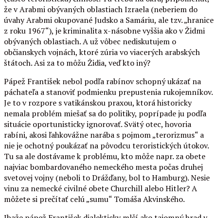
že v Arabmi obývaných oblastiach Izraela (neberiem do
úvahy Arabmi okupované Judsko a Samáriu, ale tzv. „hranice
z roku 1967“), je kriminalita x-násobne vyššia ako v Židmi
obývaných oblastiach. A už vôbec nediskutujem o
občianskych vojnách, ktoré zúria vo viacerých arabských
štátoch. Asi za to môžu Židia, veď kto iný?
Pápež František nebol podľa rabínov schopný ukázať na
páchateľa a stanoviť podmienku prepustenia rukojemníkov.
Je to v rozpore s vatikánskou praxou, ktorá historicky
nemala problém miešať sa do politiky, poprípade ju podľa
situácie oportunisticky ignorovať. Svätý otec, hovoria
rabíni, akosi ľahkovážne narába s pojmom „terorizmus“ a
nie je ochotný poukázať na pôvodcu teroristických útokov.
Tu sa ale dostávame k problému, kto môže napr. za obete
najviac bombardovaného nemeckého mesta počas druhej
svetovej vojny (neboli to Drážďany, bol to Hamburg). Nesie
vinu za nemecké civilné obete Churchill alebo Hitler? A
môžete si prečítať celú „sumu“ Tomáša Akvinského.
Ibaže pápež František dialekticky mlčí ako tajomný hrad v