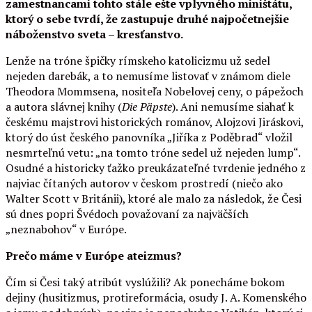
zamestnancami tohto stále ešte vplyvného miništátu,
ktorý o sebe tvrdí, že zastupuje druhé najpočetnejšie
náboženstvo sveta – kresťanstvo.
Lenže na tróne špičky rímskeho katolicizmu už sedel
nejeden darebák, a to nemusíme listovať v známom diele
Theodora Mommsena, nositeľa Nobelovej ceny, o pápežoch
a autora slávnej knihy (
Die Päpste
). Ani nemusíme siahať k
českému majstrovi historických románov, Alojzovi Jiráskovi,
ktorý do úst českého panovníka „Jiříka z Poděbrad“ vložil
nesmrteľnú vetu: „na tomto tróne sedel už nejeden lump“.
Osudné a historicky ťažko preukázateľné tvrdenie jedného z
najviac čítaných autorov v českom prostredí (niečo ako
Walter Scott v Británii), ktoré ale malo za následok, že Česi
sú dnes popri Švédoch považovaní za najväčších
„neznabohov“ v Európe.
Prečo máme v Európe ateizmus?
Čím si Česi taký atribút vyslúžili? Ak ponecháme bokom
dejiny (husitizmus, protireformácia, osudy J. A. Komenského