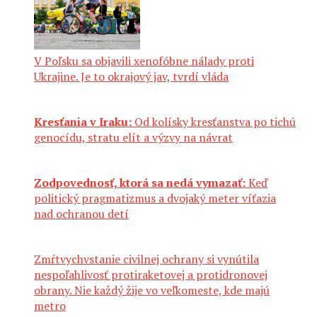
V Poľsku sa objavili xenofóbne nálady proti
Ukrajine. Je to okrajový jav, tvrdí vláda
Kresťania v Iraku:
Od kolísky kresťanstva po tichú
genocídu, stratu elít a výzvy na návrat
Zodpovednosť, ktorá sa nedá vymazať:
Keď
politický pragmatizmus a dvojaký meter víťazia
nad ochranou detí
Zmŕtvychvstanie civilnej ochrany si vynútila
nespoľahlivosť protiraketovej a protidronovej
obrany. Nie každý žije vo veľkomeste, kde majú
metro