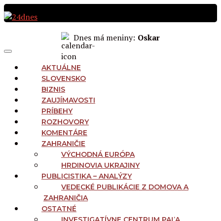
Preskočiť
na
obsah
Dnes má meniny:
Oskar
MAIN
Menu
NAVIGATION
AKTUÁLNE
SLOVENSKO
BIZNIS
ZAUJÍMAVOSTI
PRÍBEHY
ROZHOVORY
KOMENTÁRE
ZAHRANIČIE
VÝCHODNÁ EURÓPA
HRDINOVIA UKRAJINY
PUBLICISTIKA – ANALÝZY
VEDECKÉ PUBLIKÁCIE Z DOMOVA A
ZAHRANIČIA
OSTATNÉ
INVESTIGATÍVNE CENTRUM PAĽA