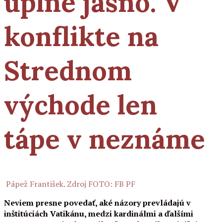
úplne jasno. V
konflikte na
Strednom
východe len
tápe v neznáme
Pápež František. Zdroj FOTO: FB PF
Neviem presne povedať, aké názory prevládajú v
inštitúciách Vatikánu, medzi kardinálmi a ďalšími