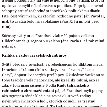
a jemu podobných), na vine je nepochybne Vatikán, ktorý si
opakovane mýlil náboženstvo s politikou. Poprípade nebol
schopný zaujať rozhodné stanovisko k politickému dianiu.
Iste, česť výnimkám, ku ktorým rozhodne patrí Ján Pavol II,
inak to zväčša bolo na zaplakanie (Pius XII a mnohí pred
ním).
Súčasný svätý otec František však v šľapajách veľkého
Hildenbranda (Gregora VII) alebo Jána Pavla II až tak veľmi
nekráča.
Kritika z radov izraelských rabínov
Svätý otec sa v súvislosti s prebiehajúcim konfliktom medzi
Izraelom a Iránom (Irán sa skrýva za názvom „Pásmo
Gazy“) dopustil viacerých prešľapov. Z kuloárov Vatikánu sa
toho tradične veľa nedozviete, ale izraelskí rabíni, ako sa
zdá, v tom majú jasnejšie. Podľa
Rady talianskeho
rabínskeho zhromaždenia
si pápež František mýli pojmy
ako
agresor
a
obeť
a kladie na rovnakú úroveň rodiny
nevinných civilistov a ľudí, ktorých odsúdili za trestnú
(často teroristickú) činnosť. Tu treba na okraj pripomenúť,