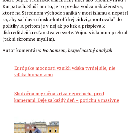
Karpatoch. Sluší mu to, je to predsa vodca náboženstva,
ktoré na Strednom východe zaniká v mori islamu a nepatrí
sa, aby sa hlava rímsko-katolíckej cirkvi „montovala“ do
politiky. A pritom je v nej až po krk a prispieva k
diskreditácii kresťanstva vo svete. Vojnu s islamom prehral
(tak si skromne myslím).
Autor komentára:
Ivo Samson, bezpečnostný analytik
Európske mocnosti vznikli vďaka tvrdej sile, nie
vďaka humanizmu
Skutočná migračná kríza neprebieha pred
kamerami. Deje sa každý deň – potichu a masívne