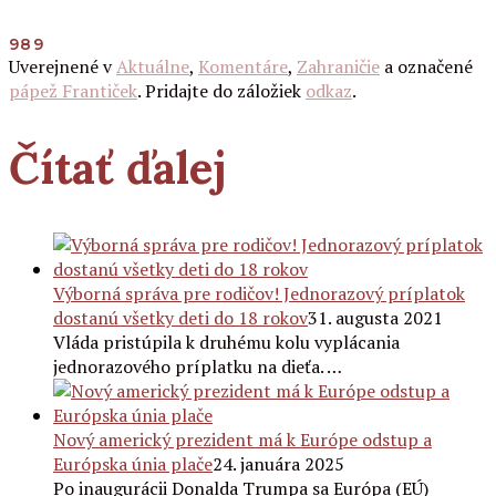
989
Uverejnené v
Aktuálne
,
Komentáre
,
Zahraničie
a označené
pápež Frantiček
. Pridajte do záložiek
odkaz
.
Čítať ďalej
Výborná správa pre rodičov! Jednorazový príplatok
dostanú všetky deti do 18 rokov
31. augusta 2021
Vláda pristúpila k druhému kolu vyplácania
jednorazového príplatku na dieťa. …
Nový americký prezident má k Európe odstup a
Európska únia plače
24. januára 2025
Po inaugurácii Donalda Trumpa sa Európa (EÚ)