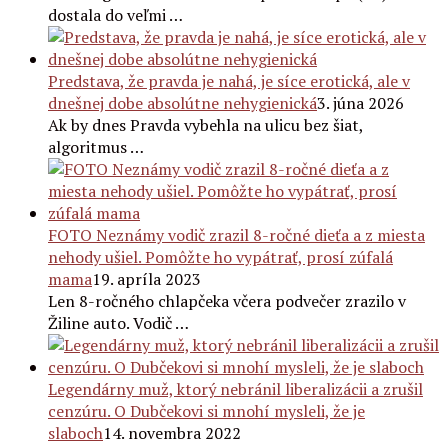
dostala do veľmi …
Predstava, že pravda je nahá, je síce erotická, ale v
dnešnej dobe absolútne nehygienická
3. júna 2026
Ak by dnes Pravda vybehla na ulicu bez šiat,
algoritmus …
FOTO Neznámy vodič zrazil 8-ročné dieťa a z miesta
nehody ušiel. Pomôžte ho vypátrať, prosí zúfalá
mama
19. apríla 2023
Len 8-ročného chlapčeka včera podvečer zrazilo v
Žiline auto. Vodič …
Legendárny muž, ktorý nebránil liberalizácii a zrušil
cenzúru. O Dubčekovi si mnohí mysleli, že je
slaboch
14. novembra 2022