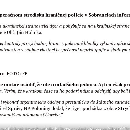
a operačnom stredisku hraničnej polície v Sobranciach infor
a ukrajinskej strane ušiel tiger a pohybuje sa na ukrajinskej stran
ce Ulič, Ján Holinka.
ej kontroly pri východnej hranici, policajné hliadky vykonávajúce s
atrnosti a v záujme vlastnej bezpečnosti nepristupujte k žiadnym
Zdroj FOTO: FB
 je možné usúdiť, že ide o mladšieho jedinca. Aj ten však 
. Verím, že v krátkom čase sa ho podarí nájsť a odchytiť, aby boli 
vykonať urgentne jeho odchyt a presunúť ho do štátneho zariaden
teľ Správy NP Poloniny dodal, že tiger pochádza z obce Stryc
 zvyknutý na prítomnosť človeka.“
ra v blízkosti slovensko-ukrajinskej hranice zachytila fotopasca. Zdroj FOTO