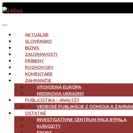
Preskočiť
na
obsah
MAIN
Menu
NAVIGATION
AKTUÁLNE
SLOVENSKO
BIZNIS
ZAUJÍMAVOSTI
PRÍBEHY
ROZHOVORY
KOMENTÁRE
ZAHRANIČIE
VÝCHODNÁ EURÓPA
HRDINOVIA UKRAJINY
PUBLICISTIKA – ANALÝZY
VEDECKÉ PUBLIKÁCIE Z DOMOVA A ZAHRAN
OSTATNÉ
INVESTIGATÍVNE CENTRUM PAĽA RÝPALA
KURIOZITY
ŠPORT