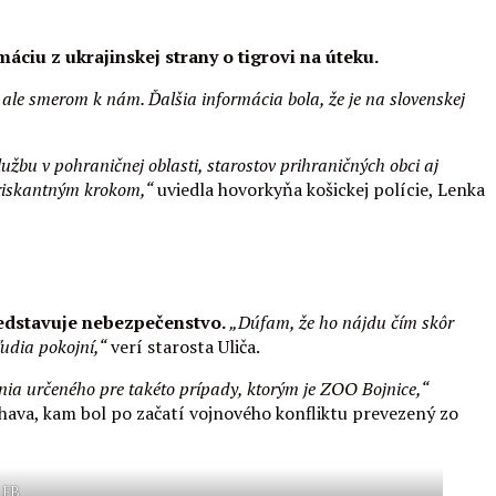
máciu z ukrajinskej strany o tigrovi na úteku.
e ale smerom k nám. Ďalšia informácia bola, že je na slovenskej
lužbu v pohraničnej oblasti, starostov prihraničných obci aj
 riskantným krokom,“
uviedla hovorkyňa košickej polície, Lenka
predstavuje nebezpečenstvo.
„Dúfam, že ho nájdu čím skôr
ľudia pokojní,“
verí starosta Uliča.
ia určeného pre takéto prípady, ktorým je ZOO Bojnice,“
hava, kam bol po začatí vojnového konfliktu prevezený zo
: FB