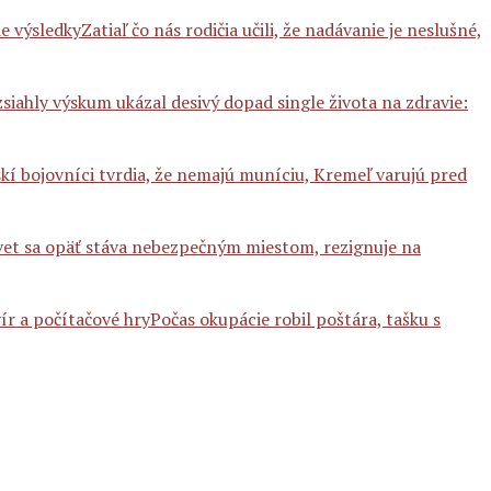
Zatiaľ čo nás rodičia učili, že nadávanie je neslušné,
siahly výskum ukázal desivý dopad single života na zdravie:
kí bojovníci tvrdia, že nemajú muníciu, Kremeľ varujú pred
vet sa opäť stáva nebezpečným miestom, rezignuje na
Počas okupácie robil poštára, tašku s