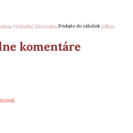
ajina
,
východné Slovensko
. Pridajte do záložiek
odkaz
.
adne komentáre
strovať
.