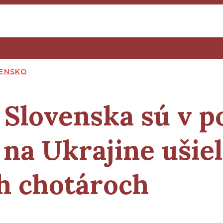
ENSKO
Slovenska sú v p
a Ukrajine ušiel 
h chotároch