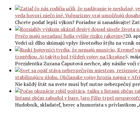
veda hovorí niečo iné. Vulgarizmy vraj umožňujú dosaho
Chcete podať lepší výkon? Poriadne si zanadávajte! Zat
Prečo majú nezadaní ľudia vyššie riziko rakoviny?
20. ap
Vedci už dlho skúmajú vplyv životného štýlu na vznik 
tragédiou. Aj takýto bol týždeň vojny na Ukrajine
5. máj
Prezidentka Zuzana Čaputová nechce, aby násilie voči 
stabilizujúcu úlohu. Občianske vojny hrozia najmä v Afr
Nie každý štát na svete musí byť nutne nebezpečný pr
listami občas zabudol v bare. Jaro Filip trpel nespavosť
Hudobník, skladateľ, herec a humorista s prívlastkom 