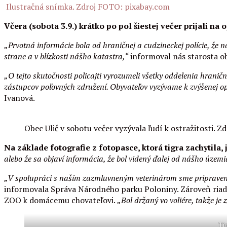
Ilustračná snímka. Zdroj FOTO: pixabay.com
Včera (sobota 3.9.) krátko po pol šiestej večer prijali n
„Prvotná informácie bola od hraničnej a cudzineckej polície, že n
strane a v blízkosti nášho katastra,“
informoval nás starosta ob
„O tejto skutočnosti policajti vyrozumeli všetky oddelenia hraničn
zástupcov poľovných združení. Obyvateľov vyzývame k zvýšenej op
Ivanová.
Obec Ulič v sobotu večer vyzývala ľudí k ostražitosti. 
Na základe fotografie z fotopasce, ktorá tigra zachytila,
alebo že sa objaví informácia, že bol videný ďalej od nášho územia
„V spolupráci s naším zazmluvneným veterinárom sme pripravení 
informovala Správa Národného parku Poloniny. Zároveň riadi
ZOO k domácemu chovateľovi.
„Bol držaný vo voliére, takže je
Tig