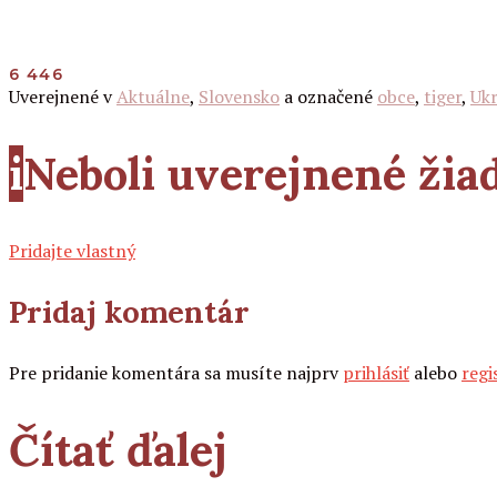
6 446
Uverejnené v
Aktuálne
,
Slovensko
a označené
obce
,
tiger
,
Ukr
i
Neboli uverejnené ži
Pridajte vlastný
Pridaj komentár
Pre pridanie komentára sa musíte najprv
prihlásiť
alebo
regi
Čítať ďalej