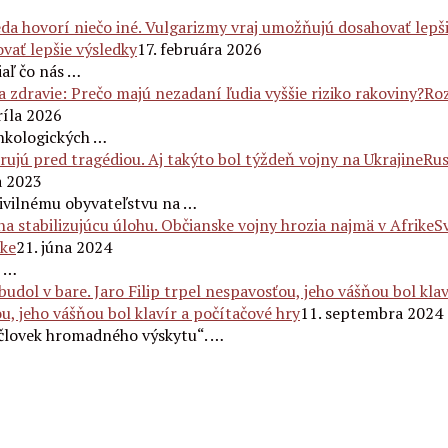
vať lepšie výsledky
17. februára 2026
iaľ čo nás …
Roz
ríla 2026
onkologických …
Rus
a 2023
civilnému obyvateľstvu na …
S
ike
21. júna 2024
e …
ou, jeho vášňou bol klavír a počítačové hry
11. septembra 2024
„človek hromadného výskytu“. …