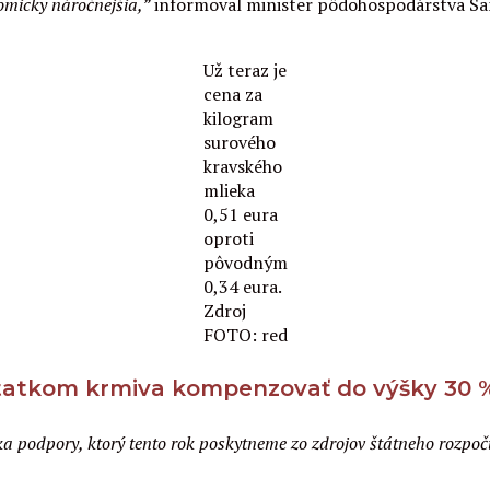
nomicky náročnejšia,”
informoval minister pôdohospodárstva Sa
Už teraz je
cena za
kilogram
surového
kravského
mlieka
0,51 eura
oproti
pôvodným
0,34 eura.
Zdroj
FOTO: red
tatkom krmiva kompenzovať do výšky 30 
íka podpory, ktorý tento rok poskytneme zo zdrojov štátneho rozp