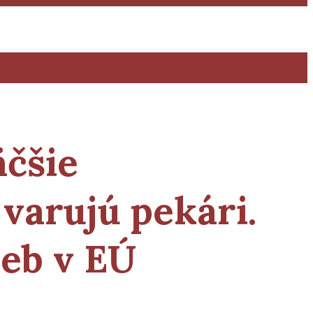
äčšie
 varujú pekári.
ieb v
EÚ