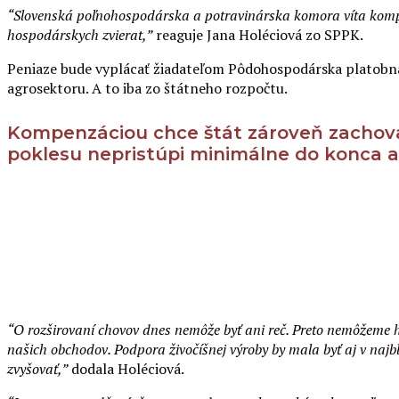
“
Slovenská poľnohospodárska a potravinárska komora víta kompenz
hospodárskych zvierat
,”
reaguje Jana Holéciová zo SPPK.
Peniaze bude vyplácať žiadateľom Pôdohospodárska platobná 
agrosektoru. A to iba zo štátneho rozpočtu.
Kompenzáciou chce štát zároveň zachovať 
poklesu nepristúpi minimálne do konca 
“O rozširovaní chovov dnes nemôže byť ani reč. Preto nemôžeme
našich obchodov. Podpora živočíšnej výroby by mala byť aj v na
zvyšovať,”
dodala Holéciová.