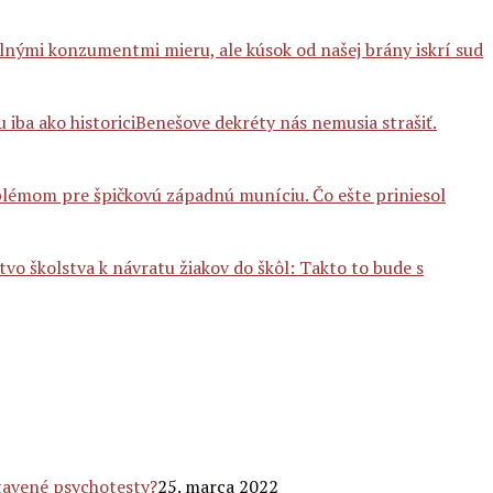
lnými konzumentmi mieru, ale kúsok od našej brány iskrí sud
Benešove dekréty nás nemusia strašiť.
blémom pre špičkovú západnú muníciu. Čo ešte priniesol
tvo školstva k návratu žiakov do škôl: Takto to bude s
stavené psychotesty?
25. marca 2022