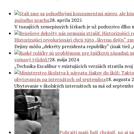
pušného prachu
28. apríla 2025
V tunajších zemepisných šírkach je už podozrivo dlho 
Historizujúci revolucionári chcú túto „škvrnu dejín“ zma
Dejiny môžu „dekréty prezidenta republiky“ (inak tiež 
vojnový týždeň?
28. mája 2024
„Technika Excalibur v existujúcich verziách stratila svo
ubytovaním na internátoch od septembra
18. augusta 
Ubytovanie v školských internátoch sa má od septembr
Policajti majú ľudí chrániť, no aj