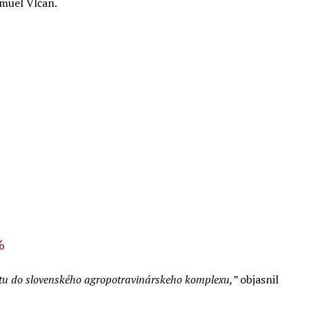
muel Vlčan.
%
očtu do slovenského agropotravinárskeho komplexu,”
objasnil