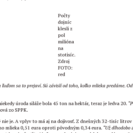
Počty
dojníc
klesli z
pol
milióna
na
stotisíc.
Zdroj
FOTO:
red
uďom sa to prejaví. Sú závislí od toho, koľko mlieka predáme. Od 
kedy úroda siláže bola 45 ton na hektár, teraz je ledva 20.
“P
iová zo SPPK.
 nie je. A vplyv to má aj na dojivosť. Z dnešných 32-tisíc litro
ého mlieka 0,51 eura oproti pôvodným 0,34 eura.
“Už dlhodobo 