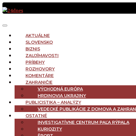
Preskočiť
na
obsah
MAIN
Menu
NAVIGATION
AKTUÁLNE
SLOVENSKO
BIZNIS
ZAUJÍMAVOSTI
PRÍBEHY
ROZHOVORY
KOMENTÁRE
ZAHRANIČIE
VÝCHODNÁ EURÓPA
HRDINOVIA UKRAJINY
PUBLICISTIKA – ANALÝZY
VEDECKÉ PUBLIKÁCIE Z DOMOVA A ZAHRAN
OSTATNÉ
INVESTIGATÍVNE CENTRUM PAĽA RÝPALA
KURIOZITY
ŠPORT