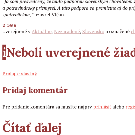
“Ja som presvedčený, že touto podporou slovenským chovateľom za
a potravinársky priemysel. A táto podpora sa premietne aj do pri
spotrebiteľom,”
uzavrel Vlčan.
2 588
Uverejnené v
Aktuálne
,
Nezaradené
,
Slovensko
a označené
c
i
Neboli uverejnené ži
Pridajte vlastný
Pridaj komentár
Pre pridanie komentára sa musíte najprv
prihlásiť
alebo
regi
Čítať ďalej