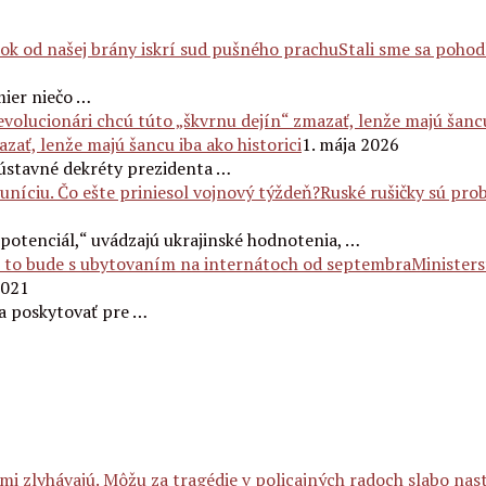
Stali sme sa pohod
mier niečo …
zať, lenže majú šancu iba ako historici
1. mája 2026
„ústavné dekréty prezidenta …
Ruské rušičky sú pro
j potenciál,“ uvádzajú ukrajinské hodnotenia, …
Ministers
2021
a poskytovať pre …
 sami zlyhávajú. Môžu za tragédie v policajných radoch slabo na