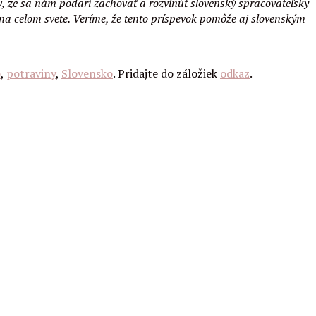
v, že sa nám podarí zachovať a rozvinúť slovenský spracovateľsky
 na celom svete. Veríme, že tento príspevok pomôže aj slovenským
o
,
potraviny
,
Slovensko
. Pridajte do záložiek
odkaz
.