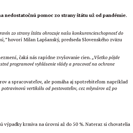
ú na nedostatočnú pomoc zo strany štátu už od pandémie.
otravín zo strany štátu ohrozuje našu konkurencieschopnosť do
nú,”
hovorí Milan Lapšanský, predseda Slovenského zväzu
a nezmení, čaká nás rapídne zvyšovanie cien.
„Všetko pôjde
lastné programové vyhlásenie vlády a pracovať na ochrane
árov a spracovateľov, ale pomáha aj spotrebiteľom napríklad
ú potravinovú vertikálu od pestovateľov, cez mlynárov až po
sú výpadky krmiva na úrovni až do 50 %. Nateraz si chovatelia