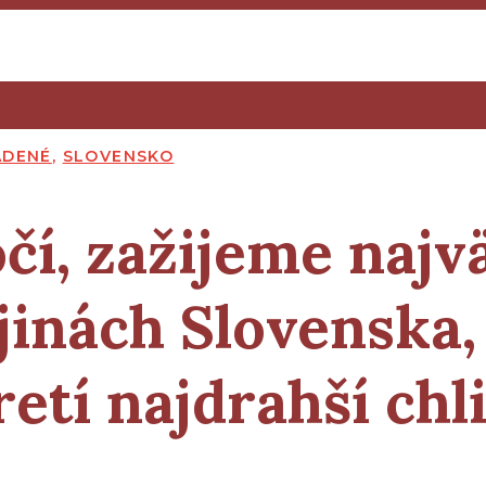
ADENÉ
,
SLOVENSKO
čí, zažijeme najv
jinách Slovenska,
etí najdrahší chl