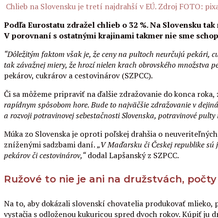
Chlieb na Slovensku je tretí najdrahší v EÚ. Zdroj FOTO: pi
Podľa Eurostatu zdražel chlieb o 32 %. Na Slovensku tak
V porovnaní s ostatnými krajinami takmer nie sme schop
“Dôležitým faktom však je, že ceny na pultoch neurčujú pekári, c
tak závažnej miery, že hrozí nielen krach obrovského množstva pe
pekárov, cukrárov a cestovinárov (SZPCC).
Či sa môžeme pripraviť na ďalšie zdražovanie do konca roka, z
rapídnym spôsobom hore. Bude to najväčšie zdražovanie v dejiná
a rozvoji potravinovej sebestačnosti Slovenska, potravinové pult
Múka zo Slovenska je oproti poľskej drahšia o neuveriteľnýc
zníženými sadzbami daní.
„V Maďarsku či Českej republike sú je
pekárov či cestovinárov,“
dodal Lapšanský z SZPCC.
Ružové to nie je ani na družstvách, počty d
Na to, aby dokázali slovenskí chovatelia produkovať mlieko, 
vystačia s odloženou kukuricou spred dvoch rokov. Kúpiť ju d