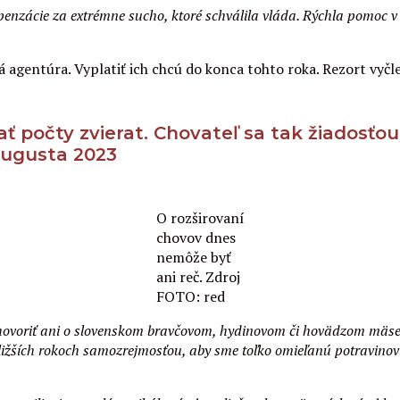
ácie za extrémne sucho, ktoré schválila vláda. Rýchla pomoc v cel
agentúra. Vyplatiť ich chcú do konca tohto roka. Rezort vyčl
počty zvierat. Chovateľ sa tak žiadosťou 
augusta 2023
O rozširovaní
chovov dnes
nemôže byť
ani reč. Zdroj
FOTO: red
 hovoriť ani o slovenskom bravčovom, hydinovom či hovädzom mäse
jbližších rokoch samozrejmosťou, aby sme toľko omieľanú potravin