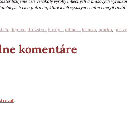
sterilizujeme celé vertikály výroby mliečnych a mäsových výrobko
jateľnejších cien potravín, ktoré kvôli vysokým cenám energií rastú
hlieb
,
dojnice
,
družstvo
,
Európa
,
inflácia
,
krmivo
,
mlieko
,
pečiv
adne komentáre
strovať
.