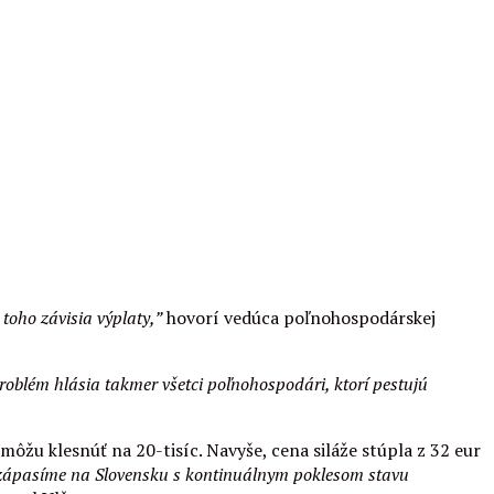
toho závisia výplaty,”
hovorí vedúca poľnohospodárskej
roblém hlásia takmer všetci poľnohospodári, ktorí pestujú
v môžu klesnúť na 20-tisíc. Navyše, cena siláže stúpla z 32 eur
zápasíme na Slovensku s kontinuálnym poklesom stavu