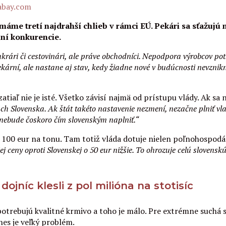
xabay.com
 máme tretí najdrahší chlieb v rámci EÚ. Pekári sa sťažuj
ní konkurencie.
ukrári či cestovinári, ale práve obchodníci. Nepodpora výrobcov p
kární, ale nastane aj stav, kedy žiadne nové v budúcnosti nevznik
atiaľ nie je isté. Všetko závisí najmä od prístupu vlády. Ak s
ch Slovenska. Ak štát takéto nastavenie nezmení, nezačne plniť v
y nebude čoskoro čím slovenským naplniť.“
h 100 eur na tonu. Tam totiž vláda dotuje nielen poľnohospod
j ceny oproti Slovenskej o 50 eur nižšie. To ohrozuje celú slovensk
ojníc klesli z pol milióna na stotisíc
potrebujú kvalitné krmivo a toho je málo. Pre extrémne suchá 
nes je veľký problém.