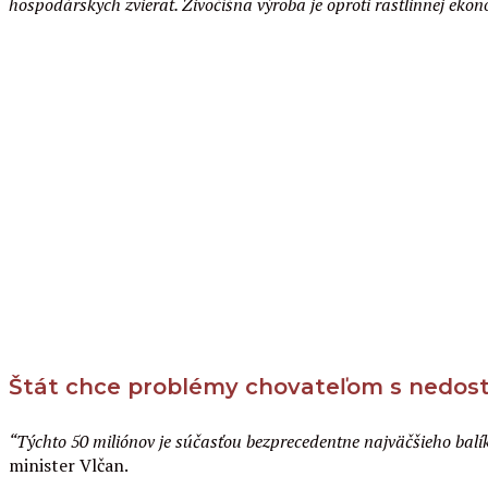
hospodárskych zvierat. Živočíšna výroba je oproti rastlinnej eko
Štát chce problémy chovateľom s nedos
“Týchto 50 miliónov je súčasťou bezprecedentne najväčšieho bal
minister Vlčan.