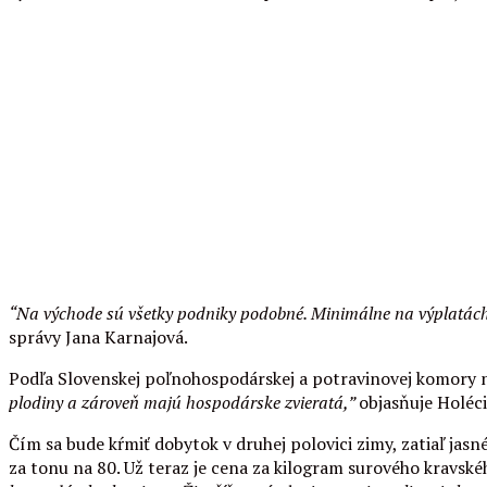
“Na východe sú všetky podniky podobné. Minimálne na výplatách ľ
správy Jana Karnajová.
Podľa Slovenskej poľnohospodárskej a potravinovej komory nie
plodiny a zároveň majú hospodárske zvieratá,”
objasňuje Holéc
Čím sa bude kŕmiť dobytok v druhej polovici zimy, zatiaľ jasné
za tonu na 80. Už teraz je cena za kilogram surového kravsk