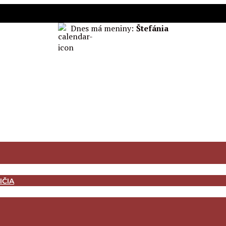
Dnes má meniny:
Štefánia
IČIA