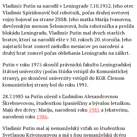
Vladimír Putin sa narodil v Leningrade 7.10.1952. Jeho otec
Vladimir Spiridonovič bol robotník, počas druhej svetovej
vojny bojoval na strane ZSSR. Jeho matka Marija Ivanovna,
dievčenským menom Šelomovová, bola robotníčka a prežila
blokádu Leningradu. Vladimír Putin mal dvoch starších
bratov, ktorí sa narodili ešte v 30. rokoch 20. storočia. Jeho
najstarší brat zomrel niekoľko mesiacov po narodení a
druhý brat zomrel počas obliehania Leningradu na záškrt.
Putin v roku 1975 skončil právnickú fakultu Leningradskej
štátnej univerzity (počas štúdia vstúpil do Komunistickej
strany), po skončení univerzity vstúpil do KGB. Členom
komunistickej strany bol do roku 1991.
28.7.1983 sa Putin oženil s Ľudmilou Alexandrovnou
Škrebnevovou, študentkou španielčiny a bývalou letuškou.
Majú dve dcéry: Mariju, narodenú roku
1985
a Jekaterinu,
narodenú roku
1986
.
Vladimir Putin mal aj nemanželský vzťah so študentkou
Svetlanou Krivonogovou a má s ňou nemanželskú dcéru