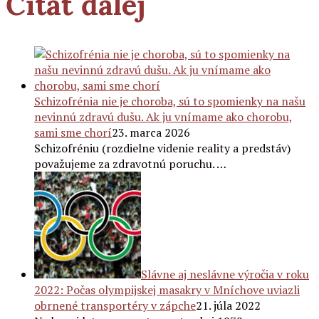
Čítať ďalej
Schizofrénia nie je choroba, sú to spomienky na našu
nevinnú zdravú dušu. Ak ju vnímame ako chorobu,
sami sme chorí
23. marca 2026
Schizofréniu (rozdielne videnie reality a predstáv)
považujeme za zdravotnú poruchu. …
Slávne aj neslávne výročia v roku
2022: Počas olympijskej masakry v Mníchove uviazli
obrnené transportéry v zápche
21. júla 2022