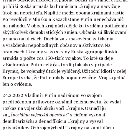
priblíži Ruská armáda ku hraniciam Ukrajiny a nacvičuje
útok na nepriateľa. Napätie medzi oboma krajinami rastie.
Po revolúcii v Minsku a Kazachstane Putin nenecháva nič
na náhodu. V oboch krajinách dôjde ku tvrdému potlačeniu
akýchkoľvek demokratických zmien. Občania sú likvidovaní
priamo na uliciach. Dochádza k masovému zatýkaniu
a vraždeniu nepohodlných občanov a aktivistov. Na
hraniciach Ukrajiny sa zo strany Ruska zgrupuje Ruská
armáda o počte cca 150-tisíc vojakov. To isté sa deje
v Bielorusku. Putin celý čas tvrdí (tak ako v prípade
Krymu), že vojenský útok je vylúčený. Užitoční idioti v celej
Európe tvrdia, že Putin nikdy bojnu nezačne! Vraj sa jedná
len o cvičenie.
24.2.2022 Vladimír Putin nadránom vo svojom
predtočenom príhovore oznámil celému svetu, že vydal
rozkaz na vojenskú akciu voči Ukrajine. Označil ju
za
„špeciálnu vojenskú operáciu“
s cieľom vykonať
demilitarizáciu a denacifikáciu Ukrajiny a vyzval
príslušníkov Ozbrojených síl Ukrajiny na kapituláciu.