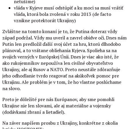
netušíme)
vláda v Kyjeve musí odstúpiť a ku moci sa musí vrátiť
vláda, ktorá bola zvolená v roku 2013 (de facto
vznikne protektorát Ukrajiny)
Zvláštne na tomto konaní je to, že Putina doteraz vždy
západ podržal. Vždy mu uveril a zavrel obidve oči. Dnes nám
Putin len predložil ďalší svoj účet za hru, ktorú dlhodobo
plánoval, a to vrátane obliehania Kyjeva. Spolieha sa na
svojich verných v Európskej Únii. Dnes je viac ako isté, že
ako rukojemníkov nepoužíva len civilné obyvateľstvo
Ukrajiny, ale aj Rusov a NATO. Preto neustále zdôrazňuje
jeho odhodlanie tvrdo reagovať na akúkoľvek pomoc pre
Ukrajinu. Ale problém je v tom, že ho vlastne poslúchame
na slovo.
Preto je dôležité pre nás Európanov, aby sme pomohli
Ukrajine nie len slovami, ale aj materiálne a vojensky
(dodávkami zbraní a lietadiel).
Na záver napíšem prosbu z Ukrajiny, konkrétne z okolia