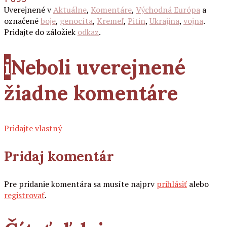
Uverejnené v
Aktuálne
,
Komentáre
,
Východná Európa
a
označené
boje
,
genocíta
,
Kremeľ
,
Pitin
,
Ukrajina
,
vojna
.
Pridajte do záložiek
odkaz
.
i
Neboli uverejnené
žiadne komentáre
Pridajte vlastný
Pridaj komentár
Pre pridanie komentára sa musíte najprv
prihlásiť
alebo
registrovať
.