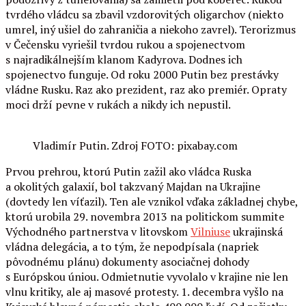
tvrdého vládcu sa zbavil vzdorovitých oligarchov (niekto
umrel, iný ušiel do zahraničia a niekoho zavrel). Terorizmus
v Čečensku vyriešil tvrdou rukou a spojenectvom
s najradikálnejším klanom Kadyrova. Dodnes ich
spojenectvo funguje. Od roku 2000 Putin bez prestávky
vládne Rusku. Raz ako prezident, raz ako premiér. Opraty
moci drží pevne v rukách a nikdy ich nepustil.
Vladimír Putin. Zdroj FOTO: pixabay.com
Prvou prehrou, ktorú Putin zažil ako vládca Ruska
a okolitých galaxií, bol takzvaný Majdan na Ukrajine
(dovtedy len víťazil). Ten ale vznikol vďaka základnej chybe,
ktorú urobila 29. novembra 2013 na politickom summite
Východného partnerstva v litovskom
Vilniuse
ukrajinská
vládna delegácia, a to tým, že nepodpísala (napriek
pôvodnému plánu) dokumenty asociačnej dohody
s Európskou úniou. Odmietnutie vyvolalo v krajine nie len
vlnu kritiky, ale aj masové protesty. 1. decembra vyšlo na