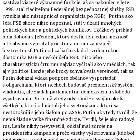
zastával viaceré významné funkcie, až sa nakoniec v lete
1998 stal riaditeľom Federálnej bezpečnostnej služby FSB
(vznikla ako nástupnická organizácia po KGB). Putina ako
šéfa FSB skoro nikto nepoznal, stál v úzadí mnohých
politických hier a politických konfliktov. Ukážkový príklad
bola dohoda s Jeľcinom, ktorý dostal len jednu možnosť –
a to aby mu vypratal priestor a on mu zabezpečí
beztrestnosť. Putin od začiatku vládol tvrdou rukou
dôstojníka KGB a neskôr šéfa FSB. Túto jeho
charakteristickú črtu mu najviac vyčítali ako v médiách, tak
aj v politike. Lenže jeho kroky schvaľovala verejnosť, tak sa
Putin dokázal vďaka podpore občanov vysporiadať
s oligarchami, ktorí nechceli budovať prezidentský systém
vládnutia, ale žiadali parlamentnú demokraciu a slobodu
vyjadrovania. Putin už vtedy odstránil zo svojho okolia
všetkých, ktorí odmietali jeho svetonázor a ktorí sa
nestotožnili s jeho žiaľom po ZSSR. Putin už vtedy tvrdil, že
nemá žiadne veľké finančné zdroje. Tvrdil, že je ako radový
rus. Lenže nikdy nevysvetlil, odkiaľ mal zdroje na
prezidentskú kampaň a prečo všetky vyšetrovania (kde bol
podozrivý z tunelovania) sa zamietli pod koberec. Rukou