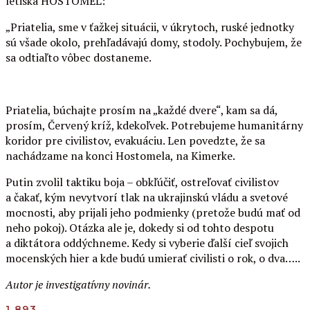
letiska HOSTOMEĽ:
„Priatelia, sme v ťažkej situácii, v úkrytoch, ruské jednotky
sú všade okolo, prehľadávajú domy, stodoly. Pochybujem, že
sa odtiaľto vôbec dostaneme.
Priatelia, búchajte prosím na „každé dvere“, kam sa dá,
prosím, Červený kríž, kdekoľvek. Potrebujeme humanitárny
koridor pre civilistov, evakuáciu. Len povedzte, že sa
nachádzame na konci Hostomela, na Kimerke.
Putin zvolil taktiku boja – obkľúčiť, ostreľovať civilistov
a čakať, kým nevytvorí tlak na ukrajinskú vládu a svetové
mocnosti, aby prijali jeho podmienky (pretože budú mať od
neho pokoj). Otázka ale je, dokedy si od tohto despotu
a diktátora oddýchneme. Kedy si vyberie ďalší cieľ svojich
mocenských hier a kde budú umierať civilisti o rok, o dva…..
Autor je investigatívny novinár.
1 893