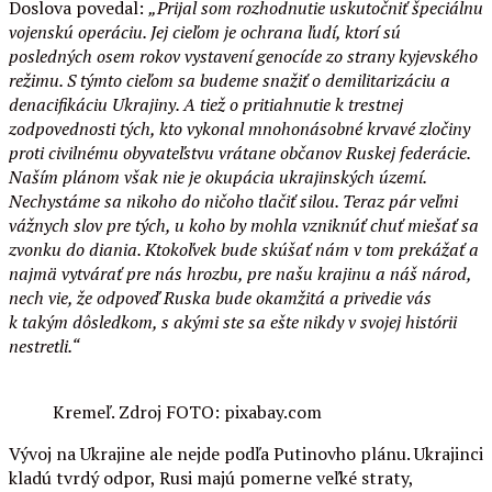
Doslova povedal:
„Prijal som rozhodnutie uskutočniť špeciálnu
vojenskú operáciu. Jej cieľom je ochrana ľudí, ktorí sú
posledných osem rokov vystavení genocíde zo strany kyjevského
režimu. S týmto cieľom sa budeme snažiť o demilitarizáciu a
denacifikáciu Ukrajiny. A tiež o pritiahnutie k trestnej
zodpovednosti tých, kto vykonal mnohonásobné krvavé zločiny
proti civilnému obyvateľstvu vrátane občanov Ruskej federácie.
Naším plánom však nie je okupácia ukrajinských území.
Nechystáme sa nikoho do ničoho tlačiť silou. Teraz pár veľmi
vážnych slov pre tých, u koho by mohla vzniknúť chuť miešať sa
zvonku do diania. Ktokoľvek bude skúšať nám v tom prekážať a
najmä vytvárať pre nás hrozbu, pre našu krajinu a náš národ,
nech vie, že odpoveď Ruska bude okamžitá a privedie vás
k takým dôsledkom, s akými ste sa ešte nikdy v svojej histórii
nestretli.“
Kremeľ. Zdroj FOTO: pixabay.com
Vývoj na Ukrajine ale nejde podľa Putinovho plánu. Ukrajinci
kladú tvrdý odpor, Rusi majú pomerne veľké straty,