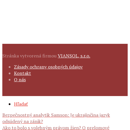
Stránka vytvorená firmou
VIANSOL, s.r.o.
FOOTER
Zásady ochrany osobných údajov
NAVIGATION
Kontakt
O nás
SECONDARY
Hľadať
NAVIGATION
Navigácia
Bezpečnostný analytik Samson: Je ukrajinčina jazyk
odsúdený na zánik?
Ako to bolo s volebným právom žien? O prelomové