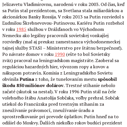
Jelizavetu Vladimirovnu, narodenú v roku 2003. Od čias, keď
sa Putin stal prezidentom, sa Svetlana stala miliardárkou a
akcionárkou Banky Rossija. V roku 2013 sa Putin rozviedol s
Ľudmilou Škrebnevovou-Putinovou. Kariéru Putin rozbehol
v roku
1985
službou v Drážďanoch vo Východnom
Nemecku ako legálny pracovník sovietskej vonkajšej
rozviedky (mal aj preukaz zamestnanca východonemeckej
tajnej služby STASI – Ministerstvo pre štátnu bezpečnosť).
Po návrate domov v roku
1990
(ešte to bol Sovietsky
zväz) pracoval na leningradskom magistráte. Zaoberal sa
reguláciou hazardných hier, vývozom ropy a kovov a
nákupom potravín. Komisia z Leningradského Sovietu
obvinila
Putina
z toho, že tunelovaním mestu
spôsobil
škodu 850 miliónov dolárov
. Trestné stíhanie nebolo
začaté (skutok sa nestal). V roku 1996 Putin stál na čele
volebného štábu Anatolija Sobčaka, voľby prehral. Sobčak
utiekol do Francúzska pred trestným stíhaním za
zneužívanie právomocí, zneužívanie úradu a
sprostredkovanie pri prevode úplatkov. Putin hneď na to
odišiel do Moskvy. Ďalších niekoľko rokov budúci prezident