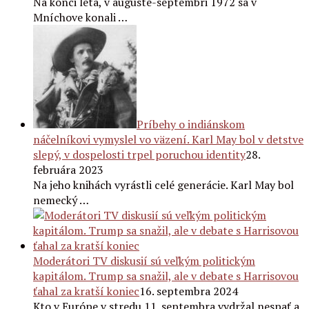
Na konci leta, v auguste-septembri 1972 sa v
Mníchove konali …
Príbehy o indiánskom
náčelníkovi vymyslel vo väzení. Karl May bol v detstve
slepý, v dospelosti trpel poruchou identity
28.
februára 2023
Na jeho knihách vyrástli celé generácie. Karl May bol
nemecký …
Moderátori TV diskusií sú veľkým politickým
kapitálom. Trump sa snažil, ale v debate s Harrisovou
ťahal za kratší koniec
16. septembra 2024
Kto v Európe v stredu 11. septembra vydržal nespať a