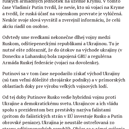
ruských armádnych jednotiek na územie Krymu. V tomto
čase Vladimír Putin tvrdil, že nevie, kto sú vojaci na Kryme
a tvrdil, že ruská účasť na vojenskom prevrate je vylúčená.
Neskôr svoje slová vyvrátil a zverejnil informáciu, že celú
akciu riadil on osobne.
Odvtedy sme svedkami nekonečne dlhej vojny medzi
Ruskom, odštiepeneckými republikami a Ukrajinou. Tu je
nutné ešte zdôrazniť, že do útokov na východe ukrajiny (v
Donecku a Luhansku) bola zapojená GRU a regulérna
Armáda Ruskej federácie (vojaci na dovolenke).
Putinovi sa v tom čase nepodarilo získať východ Ukrajiny
(sú tam veľmi dôležité zbrojárske podniky) a v prímorských
oblastiach doky pre výrobu veľkých vojnových lodí.
Od tej doby Putinove Rusko vedie hybridnú vojnu proti
Ukrajine a demokratickému svetu. Ukrajincov a ich vládu
spolu s prezidentom bez prestávky nazýva fašistami
(pritom do fašistických strán v EÚ investuje Rusko a Putin
obrovské peniaze). Ukrajina je neustále ostreľovaná zo
strany odštiepeneckých republík. Občas sa v rámci cvičenia