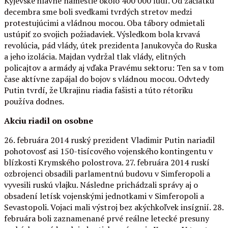
Kyjevské hlavné námestie okolo 400 000 ľudí. Od začiatku
decembra sme boli svedkami tvrdých stretov medzi
protestujúcimi a vládnou mocou. Oba tábory odmietali
ustúpiť zo svojich požiadaviek. Výsledkom bola krvavá
revolúcia, pád vlády, útek prezidenta Janukovyča do Ruska
a jeho izolácia. Majdan vydržal tlak vlády, elitných
policajtov a armády aj vďaka Pravému sektoru: Ten sa v tom
čase aktívne zapájal do bojov s vládnou mocou. Odvtedy
Putin tvrdí, že Ukrajinu riadia fašisti a túto rétoriku
používa dodnes.
Akciu riadil on osobne
26. februára 2014 ruský prezident Vladimir Putin nariadil
pohotovosť asi 150-tisícového vojenského kontingentu v
blízkosti Krymského polostrova. 27. februára 2014 ruskí
ozbrojenci obsadili parlamentnú budovu v Simferopoli a
vyvesili ruskú vlajku. Následne prichádzali správy aj o
obsadení letísk vojenskými jednotkami v Simferopoli a
Sevastopoli. Vojaci mali výstroj bez akýchkoľvek insígnií. 28.
februára boli zaznamenané prvé reálne letecké presuny