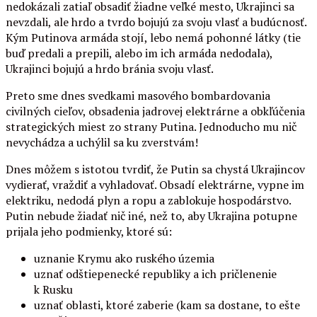
nedokázali zatiaľ obsadiť žiadne veľké mesto, Ukrajinci sa
nevzdali, ale hrdo a tvrdo bojujú za svoju vlasť a budúcnosť.
Kým Putinova armáda stojí, lebo nemá pohonné látky (tie
buď predali a prepili, alebo im ich armáda nedodala),
Ukrajinci bojujú a hrdo bránia svoju vlasť.
Preto sme dnes svedkami masového bombardovania
civilných cieľov, obsadenia jadrovej elektrárne a obkľúčenia
strategických miest zo strany Putina. Jednoducho mu nič
nevychádza a uchýlil sa ku zverstvám!
Dnes môžem s istotou tvrdiť, že Putin sa chystá Ukrajincov
vydierať, vraždiť a vyhladovať. Obsadí elektrárne, vypne im
elektriku, nedodá plyn a ropu a zablokuje hospodárstvo.
Putin nebude žiadať nič iné, než to, aby Ukrajina potupne
prijala jeho podmienky, ktoré sú:
uznanie Krymu ako ruského územia
uznať odštiepenecké republiky a ich pričlenenie
k Rusku
uznať oblasti, ktoré zaberie (kam sa dostane, to ešte