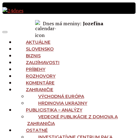
Preskočiť
na
obsah
Dnes má meniny:
Jozefína
MAIN
Menu
NAVIGATION
AKTUÁLNE
SLOVENSKO
BIZNIS
ZAUJÍMAVOSTI
PRÍBEHY
ROZHOVORY
KOMENTÁRE
ZAHRANIČIE
VÝCHODNÁ EURÓPA
HRDINOVIA UKRAJINY
PUBLICISTIKA – ANALÝZY
VEDECKÉ PUBLIKÁCIE Z DOMOVA A
ZAHRANIČIA
OSTATNÉ
INVESTIGATÍVNE CENTRUM PAĽA