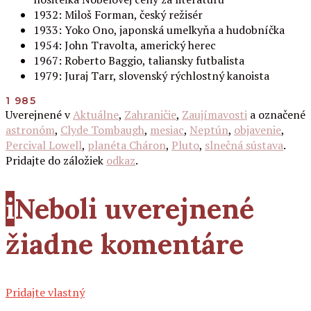
1932: Miloš Forman, český režisér
1933: Yoko Ono, japonská umelkyňa a hudobníčka
1954: John Travolta, americký herec
1967: Roberto Baggio, taliansky futbalista
1979: Juraj Tarr, slovenský rýchlostný kanoista
1 985
Uverejnené v
Aktuálne
,
Zahraničie
,
Zaujímavosti
a označené
astronóm
,
Clyde Tombaugh
,
mesiac
,
Neptún
,
objavenie
,
Percival Lowell
,
planéta Cháron
,
Pluto
,
slnečná sústava
.
Pridajte do záložiek
odkaz
.
i
Neboli uverejnené
žiadne komentáre
Pridajte vlastný