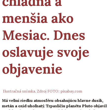
chladná a
menšia ako
Mesiac. Dnes
oslavuje svoje
objavenie
Ilustračná snímka. Zdroj FOTO: pixabay.com
Má veľmi riedku atmosféru obsahujúcu hlavne dusík,
metán a oxid uhoľnatý. Trpasličiu planétu Pluto objavil