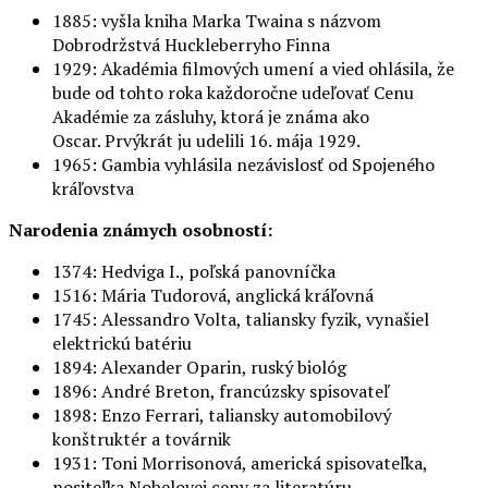
1885: vyšla kniha Marka Twaina s názvom
Dobrodržstvá Huckleberryho Finna
1929: Akadémia filmových umení a vied ohlásila, že
bude od tohto roka každoročne udeľovať Cenu
Akadémie za zásluhy, ktorá je známa ako
Oscar. Prvýkrát ju udelili 16. mája 1929.
1965: Gambia vyhlásila nezávislosť od Spojeného
kráľovstva
Narodenia známych osobností:
1374: Hedviga I., poľská panovníčka
1516: Mária Tudorová, anglická kráľovná
1745: Alessandro Volta, taliansky fyzik, vynašiel
elektrickú batériu
1894: Alexander Oparin, ruský biológ
1896: André Breton, francúzsky spisovateľ
1898: Enzo Ferrari, taliansky automobilový
konštruktér a továrnik
1931: Toni Morrisonová, americká spisovateľka,
nositeľka Nobelovej ceny za literatúru