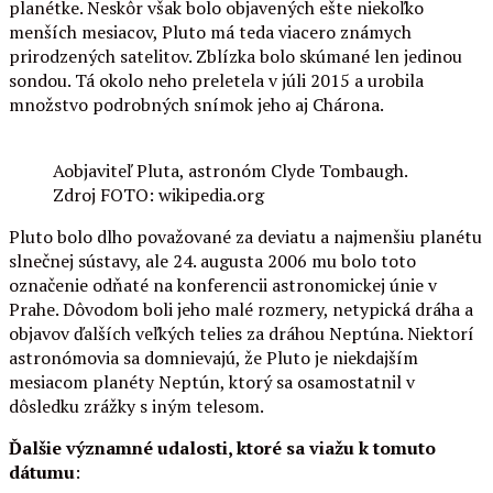
planétke. Neskôr však bolo objavených ešte niekoľko
menších mesiacov, Pluto má teda viacero známych
prirodzených satelitov. Zblízka bolo skúmané len jedinou
sondou. Tá okolo neho preletela v júli 2015 a urobila
množstvo podrobných snímok jeho aj Chárona.
Aobjaviteľ Pluta, astronóm Clyde Tombaugh.
Zdroj FOTO: wikipedia.org
Pluto bolo dlho považované za deviatu a najmenšiu planétu
slnečnej sústavy, ale 24. augusta 2006 mu bolo toto
označenie odňaté na konferencii astronomickej únie v
Prahe. Dôvodom boli jeho malé rozmery, netypická dráha a
objavov ďalších veľkých telies za dráhou Neptúna. Niektorí
astronómovia sa domnievajú, že Pluto je niekdajším
mesiacom planéty Neptún, ktorý sa osamostatnil v
dôsledku zrážky s iným telesom.
Ďalšie významné udalosti, ktoré sa viažu k tomuto
dátumu
: