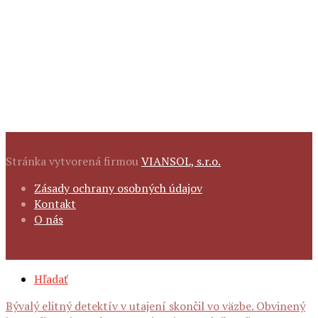
Stránka vytvorená firmou
VIANSOL, s.r.o.
FOOTER
Zásady ochrany osobných údajov
NAVIGATION
Kontakt
O nás
SECONDARY
Hľadať
NAVIGATION
Bývalý elitný detektív v utajení skončil vo väzbe. Obvinený