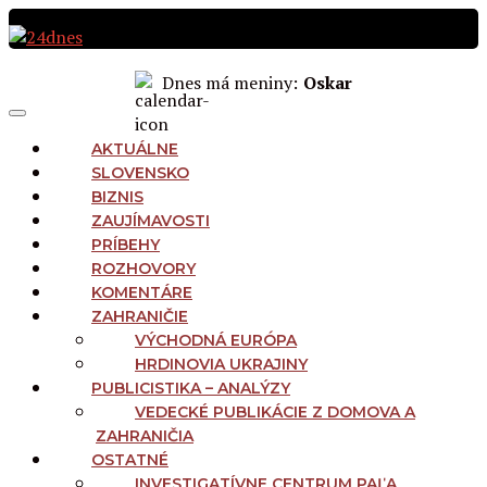
Preskočiť
na
obsah
Dnes má meniny:
Oskar
MAIN
Menu
NAVIGATION
AKTUÁLNE
SLOVENSKO
BIZNIS
ZAUJÍMAVOSTI
PRÍBEHY
ROZHOVORY
KOMENTÁRE
ZAHRANIČIE
VÝCHODNÁ EURÓPA
HRDINOVIA UKRAJINY
PUBLICISTIKA – ANALÝZY
VEDECKÉ PUBLIKÁCIE Z DOMOVA A
ZAHRANIČIA
OSTATNÉ
INVESTIGATÍVNE CENTRUM PAĽA