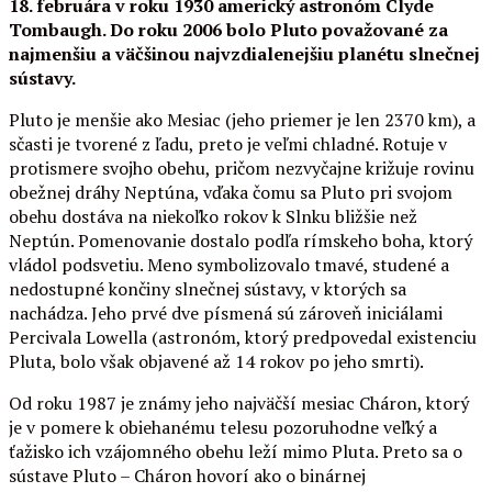
18. februára v roku 1930 americký astronóm Clyde
Tombaugh. Do roku 2006 bolo Pluto považované za
najmenšiu a väčšinou najvzdialenejšiu planétu slnečnej
sústavy.
Pluto je menšie ako Mesiac (jeho priemer je len 2370 km), a
sčasti je tvorené z ľadu, preto je veľmi chladné. Rotuje v
protismere svojho obehu, pričom nezvyčajne križuje rovinu
obežnej dráhy Neptúna, vďaka čomu sa Pluto pri svojom
obehu dostáva na niekoľko rokov k Slnku bližšie než
Neptún. Pomenovanie dostalo podľa rímskeho boha, ktorý
vládol podsvetiu. Meno symbolizovalo tmavé, studené a
nedostupné končiny slnečnej sústavy, v ktorých sa
nachádza. Jeho prvé dve písmená sú zároveň iniciálami
Percivala Lowella (astronóm, ktorý predpovedal existenciu
Pluta, bolo však objavené až 14 rokov po jeho smrti).
Od roku 1987 je známy jeho najväčší mesiac Cháron, ktorý
je v pomere k obiehanému telesu pozoruhodne veľký a
ťažisko ich vzájomného obehu leží mimo Pluta. Preto sa o
sústave Pluto – Cháron hovorí ako o binárnej