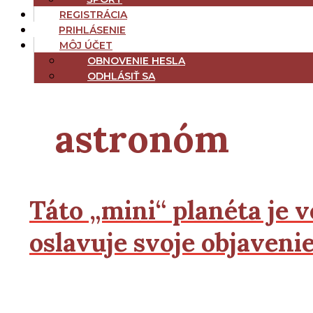
REGISTRÁCIA
PRIHLÁSENIE
MÔJ ÚČET
OBNOVENIE HESLA
ODHLÁSIŤ SA
astronóm
Táto „mini“ planéta je 
oslavuje svoje objaveni
2
2
Čítať viac