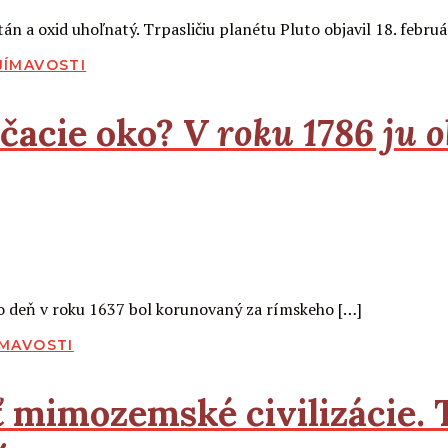
n a oxid uhoľnatý. Trpasličiu planétu Pluto objavil 18. februá
JÍMAVOSTI
čacie oko?
V roku 1786 ju 
nto deň v roku 1637 bol korunovaný za rímskeho […]
ÍMAVOSTI
ť mimozemské civilizácie.