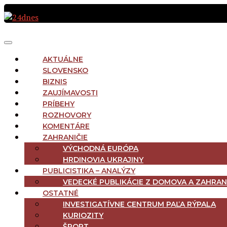
Preskočiť
na
obsah
MAIN
Menu
NAVIGATION
AKTUÁLNE
SLOVENSKO
BIZNIS
ZAUJÍMAVOSTI
PRÍBEHY
ROZHOVORY
KOMENTÁRE
ZAHRANIČIE
VÝCHODNÁ EURÓPA
HRDINOVIA UKRAJINY
PUBLICISTIKA – ANALÝZY
VEDECKÉ PUBLIKÁCIE Z DOMOVA A ZAHRAN
OSTATNÉ
INVESTIGATÍVNE CENTRUM PAĽA RÝPALA
KURIOZITY
ŠPORT