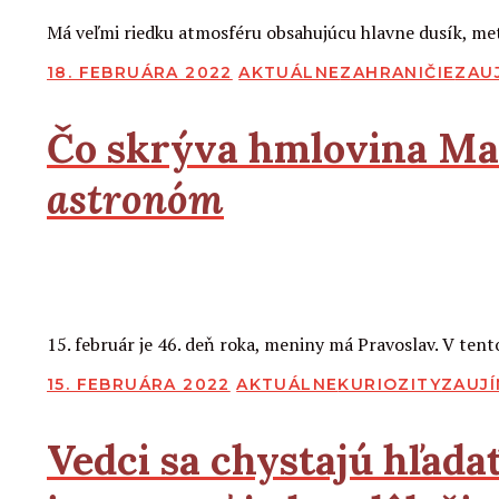
Má veľmi riedku atmosféru obsahujúcu hlavne dusík, metá
PUBLIKOVANÉ
18. FEBRUÁRA 2022
AKTUÁLNE
ZAHRANIČIE
ZAU
Čo skrýva hmlovina Ma
astronóm
2
2
Čítať viac
15. február je 46. deň roka, meniny má Pravoslav. V te
PUBLIKOVANÉ
15. FEBRUÁRA 2022
AKTUÁLNE
KURIOZITY
ZAUJ
Vedci sa chystajú hľada