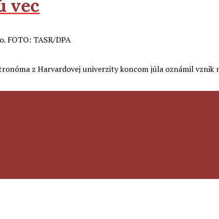
ú vec
óma z Harvardovej univerzity koncom júla oznámil vznik nov