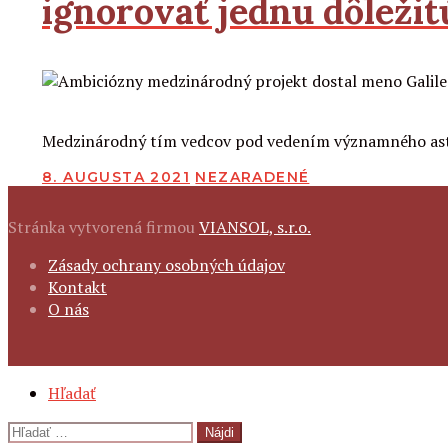
ignorovať jednu dôležit
2
2
Čítať viac
Medzinárodný tím vedcov pod vedením významného astron
PUBLIKOVANÉ
8. AUGUSTA 2021
NEZARADENÉ
Stránka vytvorená firmou
VIANSOL, s.r.o.
FOOTER
Zásady ochrany osobných údajov
NAVIGATION
Kontakt
O nás
SECONDARY
Hľadať
NAVIGATION
Hľadať: