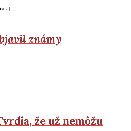
ra v […]
objavil známy
 Tvrdia, že už nemôžu