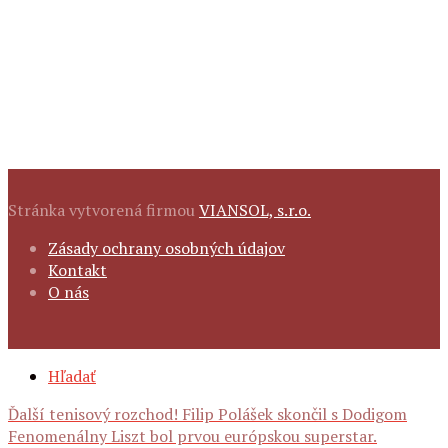
Stránka vytvorená firmou
VIANSOL, s.r.o.
FOOTER
Zásady ochrany osobných údajov
NAVIGATION
Kontakt
O nás
SECONDARY
Hľadať
NAVIGATION
Navigácia
Ďalší tenisový rozchod! Filip Polášek skončil s Dodigom
Fenomenálny Liszt bol prvou európskou superstar.