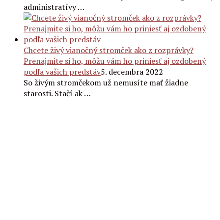
administratívy …
Chcete živý vianočný stromček ako z rozprávky?
Prenajmite si ho, môžu vám ho priniesť aj ozdobený
podľa vašich predstáv
5. decembra 2022
So živým stromčekom už nemusíte mať žiadne
starosti. Stačí ak …