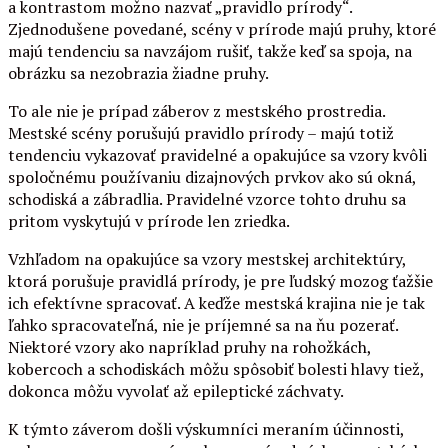
a kontrastom možno nazvať „pravidlo prírody“.
Zjednodušene povedané, scény v prírode majú pruhy, ktoré
majú tendenciu sa navzájom rušiť, takže keď sa spoja, na
obrázku sa nezobrazia žiadne pruhy.
To ale nie je prípad záberov z mestského prostredia.
Mestské scény porušujú pravidlo prírody – majú totiž
tendenciu vykazovať pravidelné a opakujúce sa vzory kvôli
spoločnému používaniu dizajnových prvkov ako sú okná,
schodiská a zábradlia. Pravidelné vzorce tohto druhu sa
pritom vyskytujú v prírode len zriedka.
Vzhľadom na opakujúce sa vzory mestskej architektúry,
ktorá porušuje pravidlá prírody, je pre ľudský mozog ťažšie
ich efektívne spracovať. A keďže mestská krajina nie je tak
ľahko spracovateľná, nie je príjemné sa na ňu pozerať.
Niektoré vzory ako napríklad pruhy na rohožkách,
kobercoch a schodiskách môžu spôsobiť bolesti hlavy tiež,
dokonca môžu vyvolať až epileptické záchvaty.
K týmto záverom došli výskumníci meraním účinnosti,