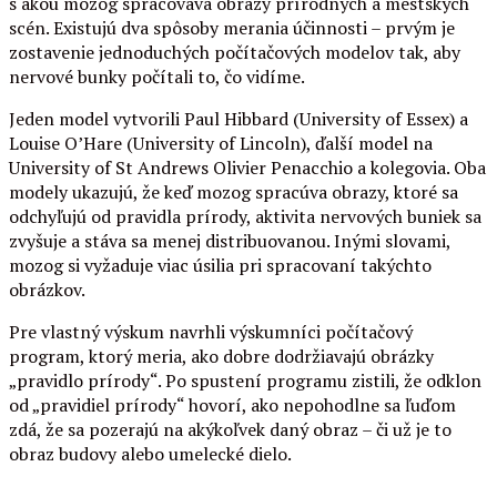
s akou mozog spracováva obrazy prírodných a mestských
scén. Existujú dva spôsoby merania účinnosti – prvým je
zostavenie jednoduchých počítačových modelov tak, aby
nervové bunky počítali to, čo vidíme.
Jeden model vytvorili Paul Hibbard (University of Essex) a
Louise O’Hare (University of Lincoln), ďalší model na
University of St Andrews Olivier Penacchio a kolegovia. Oba
modely ukazujú, že keď mozog spracúva obrazy, ktoré sa
odchyľujú od pravidla prírody, aktivita nervových buniek sa
zvyšuje a stáva sa menej distribuovanou. Inými slovami,
mozog si vyžaduje viac úsilia pri spracovaní takýchto
obrázkov.
Pre vlastný výskum navrhli výskumníci počítačový
program, ktorý meria, ako dobre dodržiavajú obrázky
„pravidlo prírody“. Po spustení programu zistili, že odklon
od „pravidiel prírody“ hovorí, ako nepohodlne sa ľuďom
zdá, že sa pozerajú na akýkoľvek daný obraz – či už je to
obraz budovy alebo umelecké dielo.