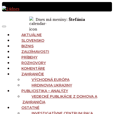
Preskočiť
na
obsah
Dnes má meniny:
Štefánia
MAIN
Menu
NAVIGATION
AKTUÁLNE
SLOVENSKO
BIZNIS
ZAUJÍMAVOSTI
PRÍBEHY
ROZHOVORY
KOMENTÁRE
ZAHRANIČIE
VÝCHODNÁ EURÓPA
HRDINOVIA UKRAJINY
PUBLICISTIKA – ANALÝZY
VEDECKÉ PUBLIKÁCIE Z DOMOVA A
ZAHRANIČIA
OSTATNÉ
INVESTIGATÍVNE CENTRUM PAĽA