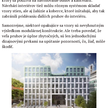
ktorý sa používa na navrhovanie budov a kancelárií.
Návrhári interiérov tiež môžu rôznym systémom skladať
vzory stien, ale aj žalúzie a koberce, ktoré inštalujú, aby tak
zabránili pridávaniu ďalších pruhov do interiéru.
Samozrejme, niektoré opakujúce sa vzory sú nevyhnutným
výsledkom modulárnej konštrukcie. Ale treba povedať, že
veľa pruhov je úplne zbytočných, sú len jednoduchými
dizajnovými prvkami na upútanie pozornosti, čo, žiaľ, môže
škodiť.