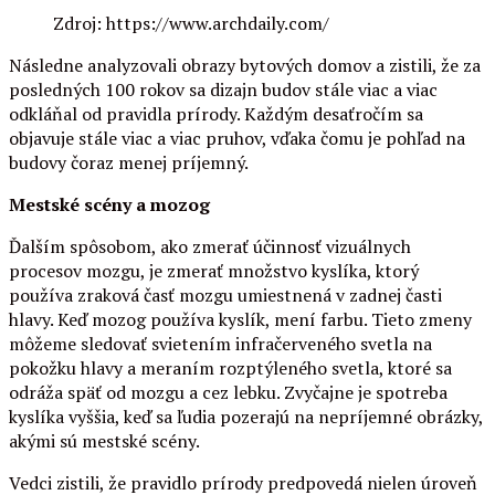
Zdroj: https://www.archdaily.com/
Následne analyzovali obrazy bytových domov a zistili, že za
posledných 100 rokov sa dizajn budov stále viac a viac
odkláňal od pravidla prírody. Každým desaťročím sa
objavuje stále viac a viac pruhov, vďaka čomu je pohľad na
budovy čoraz menej príjemný.
Mestské scény a mozog
Ďalším spôsobom, ako zmerať účinnosť vizuálnych
procesov mozgu, je zmerať množstvo kyslíka, ktorý
používa zraková časť mozgu umiestnená v zadnej časti
hlavy. Keď mozog používa kyslík, mení farbu. Tieto zmeny
môžeme sledovať svietením infračerveného svetla na
pokožku hlavy a meraním rozptýleného svetla, ktoré sa
odráža späť od mozgu a cez lebku. Zvyčajne je spotreba
kyslíka vyššia, keď sa ľudia pozerajú na nepríjemné obrázky,
akými sú mestské scény.
Vedci zistili, že pravidlo prírody predpovedá nielen úroveň