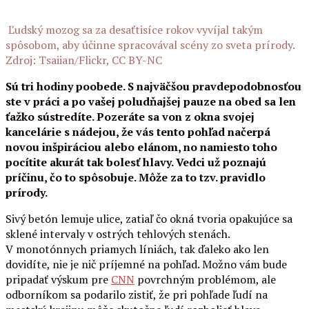
Ľudský mozog sa za desaťtisíce rokov vyvíjal takým
spôsobom, aby účinne spracovával scény zo sveta prírody.
Zdroj: Tsaiian/Flickr, CC BY-NC
Sú tri hodiny poobede. S najväčšou pravdepodobnosťou
ste v práci a po vašej poludňajšej pauze na obed sa len
ťažko sústredíte. Pozeráte sa von z okna svojej
kancelárie s nádejou, že vás tento pohľad načerpá
novou inšpiráciou alebo elánom, no namiesto toho
pocítite akurát tak bolesť hlavy. Vedci už poznajú
príčinu, čo to spôsobuje. Môže za to tzv. pravidlo
prírody.
Sivý betón lemuje ulice, zatiaľ čo okná tvoria opakujúce sa
sklené intervaly v ostrých tehlových stenách.
V monotónnych priamych líniách, tak ďaleko ako len
dovidíte, nie je nič príjemné na pohľad. Možno vám bude
pripadať výskum pre
CNN
povrchným problémom, ale
odborníkom sa podarilo zistiť, že pri pohľade ľudí na