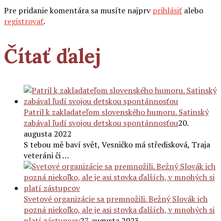
Pre pridanie komentára sa musíte najprv
prihlásiť
alebo
registrovať
.
Čítať ďalej
Patril k zakladateľom slovenského humoru. Satinský
zabával ľudí svojou detskou spontánnosťou
20.
augusta 2022
S tebou mě baví svět, Vesničko má středisková, Traja
veteráni či …
Svetové organizácie sa premnožili. Bežný Slovák ich
pozná niekoľko, ale je asi stovka ďalších, v mnohých si
platí zástupcov
27. augusta 2023