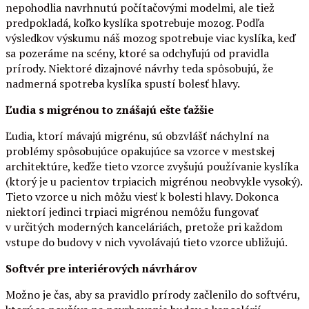
nepohodlia navrhnutú počítačovými modelmi, ale tiež
predpokladá, koľko kyslíka spotrebuje mozog. Podľa
výsledkov výskumu náš mozog spotrebuje viac kyslíka, keď
sa pozeráme na scény, ktoré sa odchyľujú od pravidla
prírody. Niektoré dizajnové návrhy teda spôsobujú, že
nadmerná spotreba kyslíka spustí bolesť hlavy.
Ľudia s migrénou to znášajú ešte ťažšie
Ľudia, ktorí mávajú migrénu, sú obzvlášť náchylní na
problémy spôsobujúce opakujúce sa vzorce v mestskej
architektúre, keďže tieto vzorce zvyšujú používanie kyslíka
(ktorý je u pacientov trpiacich migrénou neobvykle vysoký).
Tieto vzorce u nich môžu viesť k bolesti hlavy. Dokonca
niektorí jedinci trpiaci migrénou nemôžu fungovať
v určitých moderných kanceláriách, pretože pri každom
vstupe do budovy v nich vyvolávajú tieto vzorce ubližujú.
Softvér pre interiérových návrhárov
Možno je čas, aby sa pravidlo prírody začlenilo do softvéru,