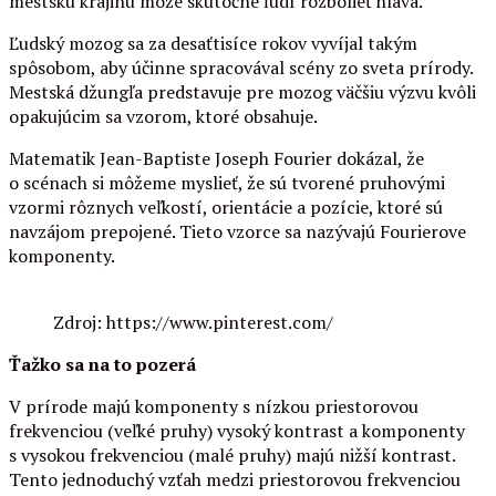
mestskú krajinu môže skutočne ľudí rozbolieť hlava.
Ľudský mozog sa za desaťtisíce rokov vyvíjal takým
spôsobom, aby účinne spracovával scény zo sveta prírody.
Mestská džungľa predstavuje pre mozog väčšiu výzvu kvôli
opakujúcim sa vzorom, ktoré obsahuje.
Matematik Jean-Baptiste Joseph Fourier dokázal, že
o scénach si môžeme myslieť, že sú tvorené pruhovými
vzormi rôznych veľkostí, orientácie a pozície, ktoré sú
navzájom prepojené. Tieto vzorce sa nazývajú Fourierove
komponenty.
Zdroj: https://www.pinterest.com/
Ťažko sa na to pozerá
V prírode majú komponenty s nízkou priestorovou
frekvenciou (veľké pruhy) vysoký kontrast a komponenty
s vysokou frekvenciou (malé pruhy) majú nižší kontrast.
Tento jednoduchý vzťah medzi priestorovou frekvenciou