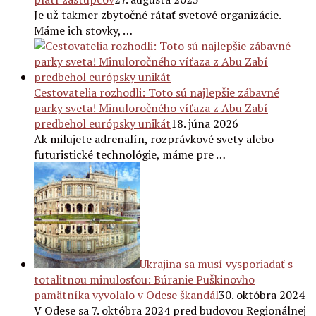
Je už takmer zbytočné rátať svetové organizácie.
Máme ich stovky, …
Cestovatelia rozhodli: Toto sú najlepšie zábavné
parky sveta! Minuloročného víťaza z Abu Zabí
predbehol európsky unikát
18. júna 2026
Ak milujete adrenalín, rozprávkové svety alebo
futuristické technológie, máme pre …
Ukrajina sa musí vysporiadať s
totalitnou minulosťou: Búranie Puškinovho
pamätníka vyvolalo v Odese škandál
30. októbra 2024
V Odese sa 7. októbra 2024 pred budovou Regionálnej