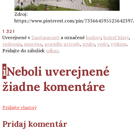
Zdroj:
https://www.pinterest.com/pin/733664595525642397
1 321
Uverejnené v
Zaujímavosti
a označené
bodovy
,
bolesť hlavy
,
epilepsia
,
migréna
,
pravidlo prírody
,
pruhy
,
vedci
,
výskum
.
Pridajte do záložiek
odkaz
.
i
Neboli uverejnené
žiadne komentáre
Pridajte vlastný
Pridaj komentár