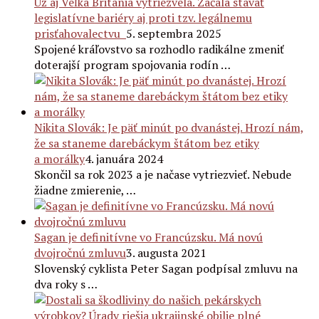
Už aj Veľká Británia vytriezvela. Začala stavať
legislatívne bariéry aj proti tzv. legálnemu
prisťahovalectvu
5. septembra 2025
Spojené kráľovstvo sa rozhodlo radikálne zmeniť
doterajší program spojovania rodín …
Nikita Slovák: Je päť minút po dvanástej. Hrozí nám,
že sa staneme darebáckym štátom bez etiky
a morálky
4. januára 2024
Skončil sa rok 2023 a je načase vytriezvieť. Nebude
žiadne zmierenie, …
Sagan je definitívne vo Francúzsku. Má novú
dvojročnú zmluvu
3. augusta 2021
Slovenský cyklista Peter Sagan podpísal zmluvu na
dva roky s …