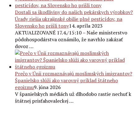
Dostali sa škodliviny do našich pekárskych výrobkov?
Úrady riešia ukrajinské obilie plné pesticídov, na
Slovensko ho prišli tony
14. apríla 2023
AKTUALIZOVANÉ 17.4./15:10 – Naše ministerstvo
pôdohospodárstva oznámilo, že navrhlo zakázať
dovoz …
Prečo v Únii rozmaznávajú moslimských imigrantov?
Španielsko slúži ako varovný príklad štátneho
egoizmu
9. júna 2026
V španielskych médiách už dlhodobo rastie nechuť k
štátnej prisťahovaleckej …