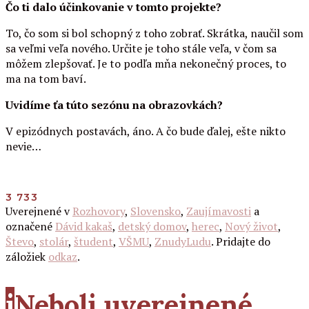
Čo ti dalo účinkovanie v tomto projekte?
To, čo som si bol schopný z toho zobrať. Skrátka, naučil som
sa veľmi veľa nového. Určite je toho stále veľa, v čom sa
môžem zlepšovať. Je to podľa mňa nekonečný proces, to
ma na tom baví.
Uvidíme ťa túto sezónu na obrazovkách?
V epizódnych postavách, áno. A čo bude ďalej, ešte nikto
nevie…
3 733
Uverejnené v
Rozhovory
,
Slovensko
,
Zaujímavosti
a
označené
Dávid kakaš
,
detský domov
,
herec
,
Nový život
,
Števo
,
stolár
,
študent
,
VŠMU
,
ZnudyLudu
. Pridajte do
záložiek
odkaz
.
i
Neboli uverejnené