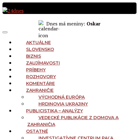
Preskočiť
na
obsah
Dnes má meniny:
Oskar
MAIN
Menu
NAVIGATION
AKTUÁLNE
SLOVENSKO
BIZNIS
ZAUJÍMAVOSTI
PRÍBEHY
ROZHOVORY
KOMENTÁRE
ZAHRANIČIE
VÝCHODNÁ EURÓPA
HRDINOVIA UKRAJINY
PUBLICISTIKA – ANALÝZY
VEDECKÉ PUBLIKÁCIE Z DOMOVA A
ZAHRANIČIA
OSTATNÉ
INVESTIGATÍVNE CENTRUM PAĽA