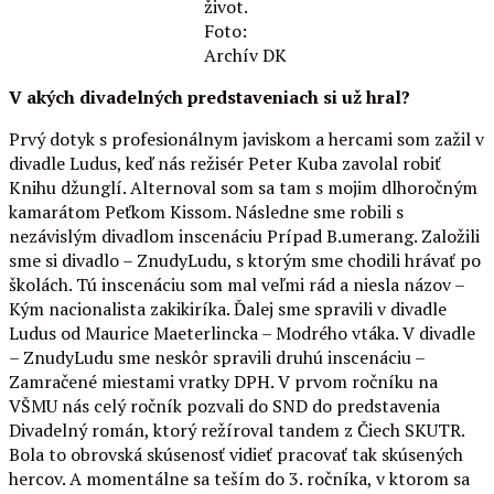
život.
Foto:
Archív DK
V akých divadelných predstaveniach si už hral?
Prvý dotyk s profesionálnym javiskom a hercami som zažil v
divadle Ludus, keď nás režisér Peter Kuba zavolal robiť
Knihu džunglí. Alternoval som sa tam s mojim dlhoročným
kamarátom Peťkom Kissom. Následne sme robili s
nezávislým divadlom inscenáciu Prípad B.umerang. Založili
sme si divadlo – ZnudyLudu, s ktorým sme chodili hrávať po
školách. Tú inscenáciu som mal veľmi rád a niesla názov –
Kým nacionalista zakikiríka. Ďalej sme spravili v divadle
Ludus od Maurice Maeterlincka – Modrého vtáka. V divadle
– ZnudyLudu sme neskôr spravili druhú inscenáciu –
Zamračené miestami vratky DPH. V prvom ročníku na
VŠMU nás celý ročník pozvali do SND do predstavenia
Divadelný román, ktorý režíroval tandem z Čiech SKUTR.
Bola to obrovská skúsenosť vidieť pracovať tak skúsených
hercov. A momentálne sa teším do 3. ročníka, v ktorom sa