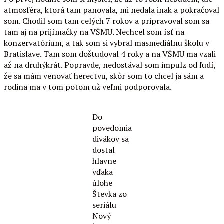
atmosféra, ktorá tam panovala, mi nedala inak a pokračoval
som. Chodil som tam celých 7 rokov a pripravoval som sa
tam aj na prijímačky na VŠMU. Nechcel som ísť na
konzervatórium, a tak som si vybral masmediálnu školu v
Bratislave. Tam som doštudoval 4 roky a na VŠMU ma vzali
až na druhýkrát. Popravde, nedostával som impulz od ľudí,
že sa mám venovať herectvu, skôr som to chcel ja sám a
rodina ma v tom potom už veľmi podporovala.
Do
povedomia
divákov sa
dostal
hlavne
vďaka
úlohe
Števka zo
seriálu
Nový