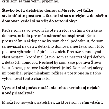
cítil som sa tam veľmi príjemne.
Števko bol z detského domova. Muselo byť ťažké
stvárniť túto postavu… Stretol si sa s niekým z detského
domova? Vedel si sa vžiť do tejto úlohy?
Keďže som sa vo svojom živote stretol s deťmi z detského
domova, nebolo pre mňa náročné sa inšpirovať týmto
prostredím. Každopádne by som chcel podotknúť, že som
sa neviazal na deti z detského domova a nestaval som túto
postavu výhradne inšpiráciou z nich. Pretože s mnohými
vlastnosťami, ktoré mal Števo, som sa nestretol pri deťoch
z detských domovov. Nechcel by som zase postavu Števa
škatuľkovať, pretože každý človek je iný. Do značnej miery
mi pomáhal pripomienkami režisér a postupne sa z toho
vyformoval tento charakter.
Vytvoril si si počas natáčania tohto seriálu aj nejaké
nové priateľstvá?
Množstvo nových priateľstiev, za ktoré som veľmi vďačný.