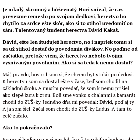
Je mladý, skromný a húževnatý. Hoci sníval, že raz
prevezme remeslo po svojom dedkovi, herectvo ho
chytilo za srdce ešte skôr, ako si to stihol uvedomiť on
sám. Talentovaný študent herectva Dávid Kakaš.
Dávid, ešte len študuješ herectvo, no i napriek tomu si
sa už stihol dostať do povedomia divákov. No poďme od
začiatku, pretože viem, že herectvo nebolo tvojim
vysnívaným povolaním. Ako si sa teda k nemu dostal?
Máš pravdu, hovoril som si, že chcem byt stolár po dedovi.
K herectvu som sa dostal ešte v čase, keď som chodil na
základnú školu. A musím povedať, že som k nemu prišiel
ako slepé kura k zrnu. Boli sme vonku s chalanmi a kamarát
chodil do ZUŠ-ky. Jedného dňa mi povedal: Dávid, poď aj ty!
A ja som šiel. Začal som chodiť do ZUŠ-ky Ludus. A tam to
celé začalo.
Ako to pokračovalo?
Po prvej hodine som si myslel, že už to robiť nebudem, ale