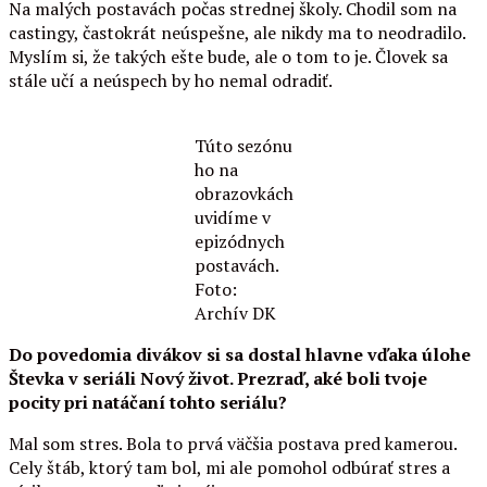
Na malých postavách počas strednej školy. Chodil som na
castingy, častokrát neúspešne, ale nikdy ma to neodradilo.
Myslím si, že takých ešte bude, ale o tom to je. Človek sa
stále učí a neúspech by ho nemal odradiť.
Túto sezónu
ho na
obrazovkách
uvidíme v
epizódnych
postavách.
Foto:
Archív DK
Do povedomia divákov si sa dostal hlavne vďaka úlohe
Števka v seriáli Nový život. Prezraď, aké boli tvoje
pocity pri natáčaní tohto seriálu?
Mal som stres. Bola to prvá väčšia postava pred kamerou.
Cely štáb, ktorý tam bol, mi ale pomohol odbúrať stres a