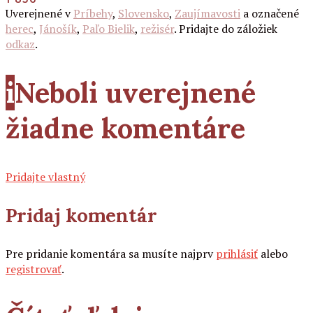
Uverejnené v
Príbehy
,
Slovensko
,
Zaujímavosti
a označené
herec
,
Jánošík
,
Paľo Bielik
,
režisér
. Pridajte do záložiek
odkaz
.
i
Neboli uverejnené
žiadne komentáre
Pridajte vlastný
Pridaj komentár
Pre pridanie komentára sa musíte najprv
prihlásiť
alebo
registrovať
.