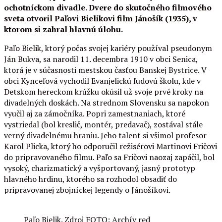
ochotníckom divadle. Dvere do skutočného filmového
sveta otvoril Paľovi Bielikovi film Jánošík (1935), v
ktorom si zahral hlavnú úlohu.
Paľo Bielik, ktorý počas svojej kariéry používal pseudonym
Ján Bukva, sa narodil 11. decembra 1910 v obci Senica,
ktorá je v súčasnosti mestskou časťou Banskej Bystrice. V
obci Kynceľová vychodil Evanjelickú ľudovú školu, kde v
Detskom hereckom krúžku okúsil už svoje prvé kroky na
divadelných doskách. Na strednom Slovensku sa napokon
vyučil aj za zámočníka. Popri zamestnaniach, ktoré
vystriedal (bol kreslič, montér, predavač), zostával stále
verný divadelnému hraniu. Jeho talent si všimol profesor
Karol Plicka, ktorý ho odporučil režisérovi Martinovi Fričovi
do pripravovaného filmu. Paľo sa Fričovi naozaj zapáčil, bol
vysoký, charizmatický a vyšportovaný, jasný prototyp
hlavného hrdinu, ktorého sa rozhodol obsadiť do
pripravovanej zbojníckej legendy o Jánošíkovi.
Paľo Bielik. Zdroj FOTO: Archív red