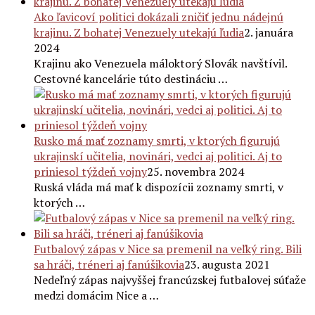
Ako ľavicoví politici dokázali zničiť jednu nádejnú
krajinu. Z bohatej Venezuely utekajú ľudia
2. januára
2024
Krajinu ako Venezuela máloktorý Slovák navštívil.
Cestovné kancelárie túto destináciu …
Rusko má mať zoznamy smrti, v ktorých figurujú
ukrajinskí učitelia, novinári, vedci aj politici. Aj to
priniesol týždeň vojny
25. novembra 2024
Ruská vláda má mať k dispozícii zoznamy smrti, v
ktorých …
Futbalový zápas v Nice sa premenil na veľký ring. Bili
sa hráči, tréneri aj fanúšikovia
23. augusta 2021
Nedeľný zápas najvyššej francúzskej futbalovej súťaže
medzi domácim Nice a …