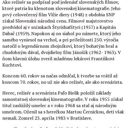
Ako režisér sa podpísal pod jedenásť slovenských filmov,
ktoré patria ku klenotom slovenskej kinematografie. Jeho
prvý celovečerný film Vlčie diery (1948) z obdobia SNP
získal Slovenskú národnú cenu. Filmové majstrovstvo
predvidol aj v snímkach Štyridsaťštyri (1957) a Kapitán
Dabač (1959). Napokon aj on siahol po námete, ktorý jeho
samého vyniesol na vrchol, a pri príležitosti 250. výročia
natočil o legendárnom zbojníkovi, ktorý bohatým bral a
chudobným dával, dvojdielny film Jánošík (1962- 1963). V
ňom hlavnú úlohu zveril mladému lekárovi Františkovi
Kuchtovi.
Koncom 60. rokov sa načas odmlčal, k tvorbe sa vrátil až
koncom 70. rokov, no už nie ako režisér, ale ako scenárista.
Herec, režisér a scenárista Paľo Bielik položil základy
samostatnej slovenskej kinematografie. V roku 1955 získal
titul zaslúžilý umelec a v roku 1968 sa stal aj národným
umelcom. Oženil sa s herečkou Martou Černickou, deti však
nemali. Zomrel 23. apríla 1983 v Bratislave.