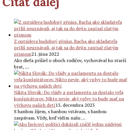
Čítať ďalej
Z outsidera hudobný génius. Bacha ako skladateľa
príliš neuznávali, aj tak sa do dejín zapísal zlatým
písmom
21. júna 2022
Ako dieťa prišiel o oboch rodičov, vychovával ho starší
brat, …
Nikita Slovák: Do vlády a parlamentu sa dostalo veľa
konšpirátorov. Nikto nevie, aký vplyv to bude mať na
výchovu našich detí
13. decembra 2023
S hanbou žijem, s hanbou vstávam, s hanbou
zaspávam. Vždy, keď vidím našu …