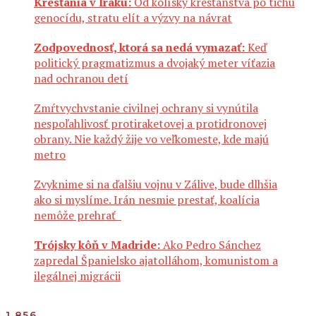
Kresťania v Iraku:
Od kolísky kresťanstva po tichú
genocídu, stratu elít a výzvy na návrat
Zodpovednosť, ktorá sa nedá vymazať:
Keď
politický pragmatizmus a dvojaký meter víťazia
nad ochranou detí
Zmŕtvychvstanie civilnej ochrany si vynútila
nespoľahlivosť protiraketovej a protidronovej
obrany. Nie každý žije vo veľkomeste, kde majú
metro
Zvyknime si na ďalšiu vojnu v Zálive, bude dlhšia
ako si myslíme. Irán nesmie prestať, koalícia
nemôže prehrať
Trójsky kôň v Madride:
Ako Pedro Sánchez
zapredal Španielsko ajatolláhom, komunistom a
ilegálnej migrácii
1 856