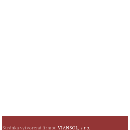
Stránka vytvorená firmou
VIANSOL, s.r.o.