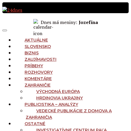
Preskočiť
na
obsah
Dnes má meniny:
Jozefína
MAIN
Menu
NAVIGATION
AKTUÁLNE
SLOVENSKO
BIZNIS
ZAUJÍMAVOSTI
PRÍBEHY
ROZHOVORY
KOMENTÁRE
ZAHRANIČIE
VÝCHODNÁ EURÓPA
HRDINOVIA UKRAJINY
PUBLICISTIKA – ANALÝZY
VEDECKÉ PUBLIKÁCIE Z DOMOVA A
ZAHRANIČIA
OSTATNÉ
INVESTIGATÍVNE CENTRUM PAĽA