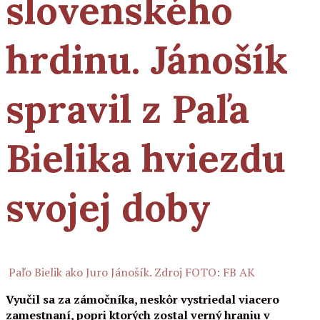
slovenského
hrdinu. Jánošík
spravil z Paľa
Bielika hviezdu
svojej doby
Paľo Bielik ako Juro Jánošík. Zdroj FOTO: FB AK
Vyučil sa za zámočníka, neskôr vystriedal viacero
zamestnaní, popri ktorých zostal verný hraniu v