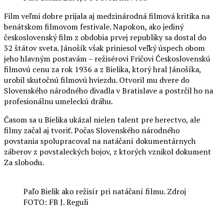
Film veľmi dobre prijala aj medzinárodná filmová kritika na
benátskom filmovom festivale. Napokon, ako jediný
československý film z obdobia prvej republiky sa dostal do
32 štátov sveta. Jánošík však priniesol veľký úspech obom
jeho hlavným postavám – režisérovi Fričovi Československú
filmovú cenu za rok 1936 a z Bielika, ktorý hral Jánošíka,
urobil skutočnú filmovú hviezdu. Otvoril mu dvere do
Slovenského národného divadla v Bratislave a postrčil ho na
profesionálnu umeleckú dráhu.
Časom sa u Bielika ukázal nielen talent pre herectvo, ale
filmy začal aj tvoriť. Počas Slovenského národného
povstania spolupracoval na natáčaní dokumentárnych
záberov z povstaleckých bojov, z ktorých vznikol dokument
Za slobodu.
Paľo Bielik ako režisír pri natáčaní filmu. Zdroj
FOTO: FB J. Reguli