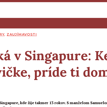
RY
,
ZAUJÍMAVOSTI
ká v Singapure:
Ke
ičke, príde ti do
Singapure, kde žije takmer 13 rokov. S manželom Samuelom 