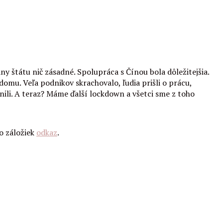
ny štátu nič zásadné. Spolupráca s Čínou bola dôležitejšia.
 domu. Veľa podnikov skrachovalo, ľudia prišli o prácu,
ľnili. A teraz? Máme ďalší lockdown a všetci sme z toho
do záložiek
odkaz
.