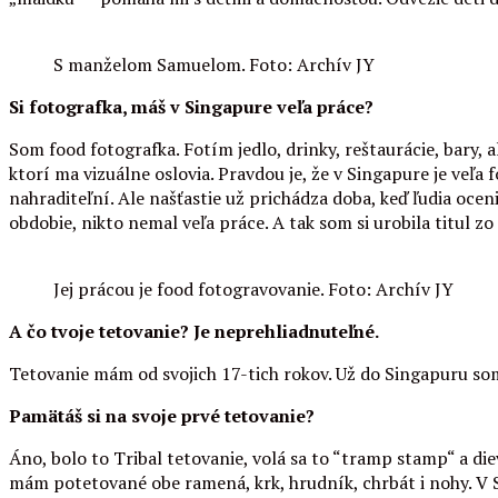
S manželom Samuelom. Foto: Archív JY
Si fotografka, máš v Singapure veľa práce?
Som food fotografka. Fotím jedlo, drinky, reštaurácie, bary, 
ktorí ma vizuálne oslovia. Pravdou je, že v Singapure je veľa 
nahraditeľní. Ale našťastie už prichádza doba, keď ľudia oceni
obdobie, nikto nemal veľa práce. A tak som si urobila titul zo
Jej prácou je food fotogravovanie. Foto: Archív JY
A čo tvoje tetovanie? Je neprehliadnuteľné.
Tetovanie mám od svojich 17-tich rokov. Už do Singapuru som
Pamätáš si na svoje prvé tetovanie?
Áno, bolo to Tribal tetovanie, volá sa to “tramp stamp“ a di
mám potetované obe ramená, krk, hrudník, chrbát i nohy. V S