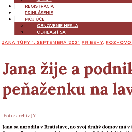
REGISTRÁCIA
PRIHLÁSENIE
MÔJ ÚČET
OBNOVENIE HESLA
ODHLÁSIŤ SA
JANA TÚRY
1. SEPTEMBRA 2021
PRÍBEHY
,
ROZHOVO
Jana žije a podni
peňaženku na lav
Foto: archív JY
Jana sa narodila v Bratislave, no svoj druhý domov má v 