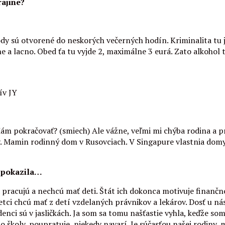
rajine?
ody sú otvorené do neskorých večerných hodín. Kriminalita tu j
e a lacno. Obed ťa tu vyjde 2, maximálne 3 eurá. Zato alkohol t
ív JY
ám pokračovať? (smiech) Ale vážne, veľmi mi chýba rodina a pria
 Mamin rodinný dom v Rusovciach. V Singapure vlastnia domy l
u pokazila…
eľa pracujú a nechcú mať deti. Štát ich dokonca motivuje finan
šetci chcú mať z detí vzdelaných právnikov a lekárov. Dosť u n
nci sú v jasličkách. Ja som sa tomu našťastie vyhla, keďže som
školy, poupratuje, niekedy navarí. Je súčasťou našej rodiny, m