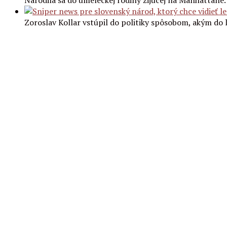
Narodila sa do umeleckej rodiny žijúcej na Manhattane
Zoroslav Kollar vstúpil do politiky spôsobom, akým do