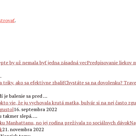
strovať
.
Predpisovanie liekov 
…
Chystáte sa na dovolenku? Travel
 je balenie sa pred …
zgustol
16. septembra 2022
u takmer slepá. …
Na
k
21. novembra 2022