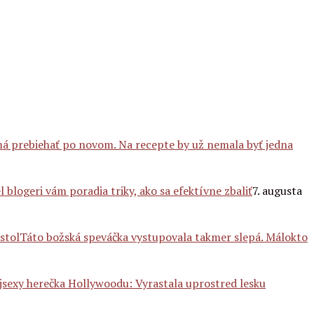
má prebiehať po novom. Na recepte by už nemala byť jedna
 blogeri vám poradia triky, ako sa efektívne zbaliť
7. augusta
Táto božská speváčka vystupovala takmer slepá. Málokto
jsexy herečka Hollywoodu: Vyrastala uprostred lesku