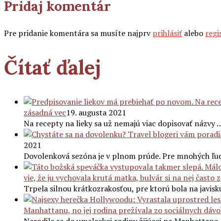
Pridaj komentár
Pre pridanie komentára sa musíte najprv
prihlásiť
alebo
regi
Čítať ďalej
zásadná vec
19. augusta 2021
Na recepty na lieky sa už nemajú viac dopisovať názvy 
2021
Dovolenková sezóna je v plnom prúde. Pre mnohých ľudí
vie, že ju vychovala krutá matka, bulvár si na nej často 
Trpela silnou krátkozrakosťou, pre ktorú bola na javisk
Manhattanu, no jej rodina prežívala zo sociálnych dávo