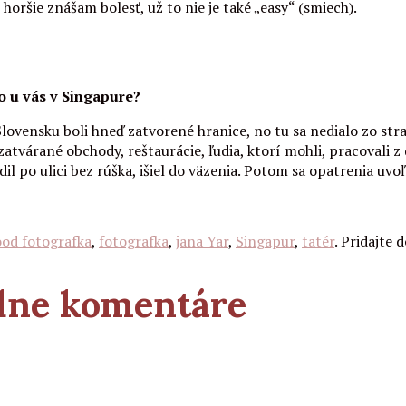
horšie znášam bolesť, už to nie je také „easy“ (smiech).
o u vás v Singapure?
lovensku boli hneď zatvorené hranice, no tu sa nedialo zo stra
zatvárané obchody, reštaurácie, ľudia, ktorí mohli, pracovali z
l po ulici bez rúška, išiel do väzenia. Potom sa opatrenia uvo
ood fotografka
,
fotografka
,
jana Yar
,
Singapur
,
tatér
. Pridajte 
adne komentáre