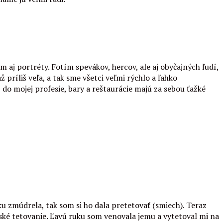
m aj portréty. Fotím spevákov, hercov, ale aj obyčajných ľudí,
 príliš veľa, a tak sme všetci veľmi rýchlo a ľahko
j do mojej profesie, bary a reštaurácie majú za sebou ťažké
ku zmúdrela, tak som si ho dala pretetovať (smiech). Teraz
ské tetovanie. Ľavú ruku som venovala jemu a vytetoval mi na