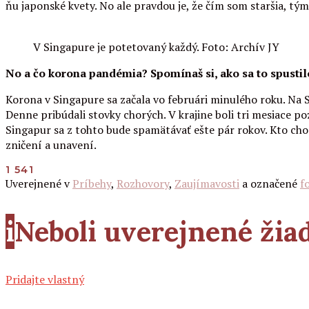
ňu japonské kvety. No ale pravdou je, že čím som staršia, tým 
V Singapure je potetovaný každý. Foto: Archív JY
No a čo korona pandémia? Spomínaš si, ako sa to spustil
Korona v Singapure sa začala vo februári minulého roku. Na S
Denne pribúdali stovky chorých. V krajine boli tri mesiace po
Singapur sa z tohto bude spamätávať ešte pár rokov. Kto chodi
zničení a unavení.
1 541
Uverejnené v
Príbehy
,
Rozhovory
,
Zaujímavosti
a označené
f
i
Neboli uverejnené ži
Pridajte vlastný