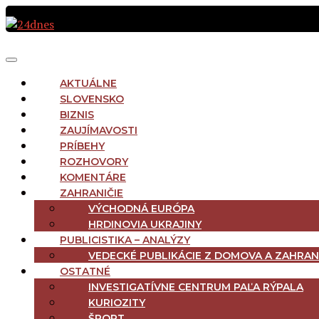
Preskočiť
na
obsah
MAIN
Menu
NAVIGATION
AKTUÁLNE
SLOVENSKO
BIZNIS
ZAUJÍMAVOSTI
PRÍBEHY
ROZHOVORY
KOMENTÁRE
ZAHRANIČIE
VÝCHODNÁ EURÓPA
HRDINOVIA UKRAJINY
PUBLICISTIKA – ANALÝZY
VEDECKÉ PUBLIKÁCIE Z DOMOVA A ZAHRAN
OSTATNÉ
INVESTIGATÍVNE CENTRUM PAĽA RÝPALA
KURIOZITY
ŠPORT