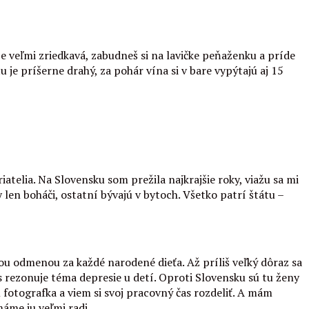
e veľmi zriedkavá, zabudneš si na lavičke peňaženku a príde
u je príšerne drahý, za pohár vína si v bare vypýtajú aj 15
telia. Na Slovensku som prežila najkrajšie roky, viažu sa mi
en boháči, ostatní bývajú v bytoch. Všetko patrí štátu –
čnou odmenou za každé narodené dieťa. Až príliš veľký dôraz sa
ás rezonuje téma depresie u detí. Oproti Slovensku sú tu ženy
 fotografka a viem si svoj pracovný čas rozdeliť. A mám
áme ju veľmi radi.