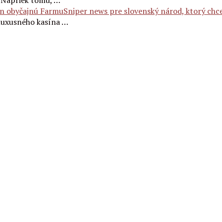
. Napriek tomu, …
Sniper news pre slovenský národ, ktorý chce
 luxusného kasína …