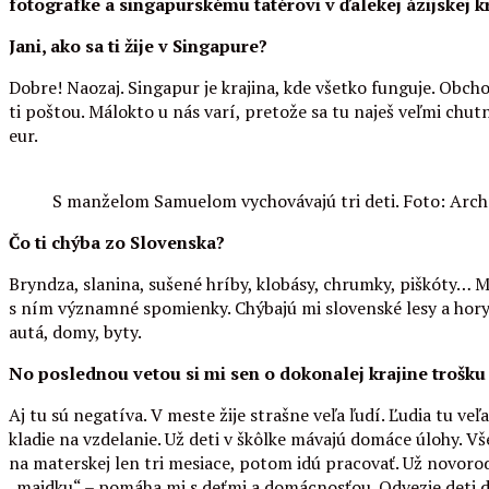
fotografke a singapurskému tatérovi v ďalekej ázijskej k
Jani, ako sa ti žije v Singapure?
Dobre! Naozaj. Singapur je krajina, kde všetko funguje. Obch
ti poštou. Málokto u nás varí, pretože sa tu naješ veľmi chutn
eur.
S manželom Samuelom vychovávajú tri deti. Foto: Arch
Čo ti chýba zo Slovenska?
Bryndza, slanina, sušené hríby, klobásy, chrumky, piškóty… M
s ním významné spomienky. Chýbajú mi slovenské lesy a hory.
autá, domy, byty.
No poslednou vetou si mi sen o dokonalej krajine trošk
Aj tu sú negatíva. V meste žije strašne veľa ľudí. Ľudia tu v
kladie na vzdelanie. Už deti v škôlke mávajú domáce úlohy. V
na materskej len tri mesiace, potom idú pracovať. Už novorode
„maidku“ – pomáha mi s deťmi a domácnosťou. Odvezie deti do 