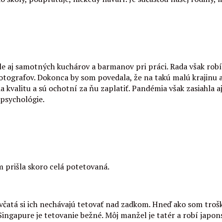
ale aj samotných kuchárov a barmanov pri práci. Rada však robí
fotografov. Dokonca by som povedala, že na takú malú krajinu až
a kvalitu a sú ochotní za ňu zaplatiť. Pandémia však zasiahla a
 psychológie.
 prišla skoro celá potetovaná.
evčatá si ich nechávajú tetovať nad zadkom. Hneď ako som troš
ingapure je tetovanie bežné. Môj manžel je tatér a robí japon