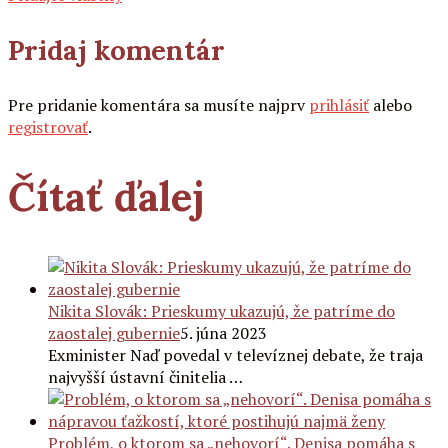
Pridaj komentár
Pre pridanie komentára sa musíte najprv
prihlásiť
alebo
registrovať
.
Čítať ďalej
Nikita Slovák: Prieskumy ukazujú, že patríme do
zaostalej gubernie
5. júna 2023
Exminister Naď povedal v televíznej debate, že traja
najvyšší ústavní činitelia …
Problém, o ktorom sa „nehovorí“. Denisa pomáha s