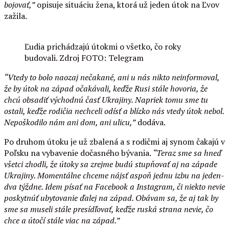
bojovať,”
opisuje situáciu žena, ktorá už jeden útok na Ľvov
zažila.
Ľudia prichádzajú útokmi o všetko, čo roky
budovali. Zdroj FOTO: Telegram
“Vtedy to bolo naozaj nečakané, ani u nás nikto neinformoval,
že by útok na západ očakávali, keďže Rusi stále hovoria, že
chcú obsadiť východnú časť Ukrajiny. Napriek tomu sme tu
ostali, keďže rodičia nechceli odísť a blízko nás vtedy útok nebol.
Nepoškodilo nám ani dom, ani ulicu,”
dodáva.
Po druhom útoku je už zbalená a s rodičmi aj synom čakajú v
Poľsku na vybavenie dočasného bývania.
“Teraz sme sa hneď
všetci zhodli, že útoky sa zrejme budú stupňovať aj na západe
Ukrajiny. Momentálne chceme nájsť aspoň jednu izbu na jeden-
dva týždne. Idem písať na Facebook a Instagram, či niekto nevie
poskytnúť ubytovanie ďalej na západ. Obávam sa, že aj tak by
sme sa museli stále presídľovať, keďže ruská strana nevie, čo
chce a útočí stále viac na západ.”