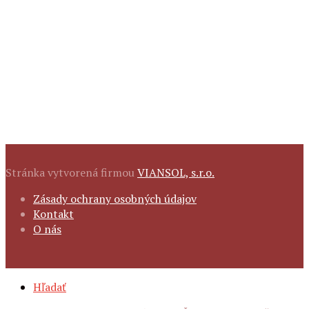
Stránka vytvorená firmou
VIANSOL, s.r.o.
FOOTER
Zásady ochrany osobných údajov
NAVIGATION
Kontakt
O nás
SECONDARY
Hľadať
NAVIGATION