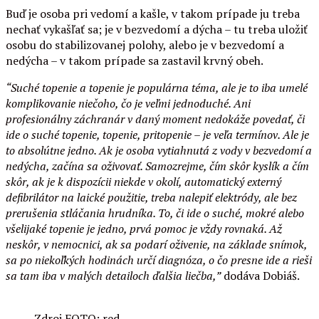
Buď je osoba pri vedomí a kašle, v takom prípade ju treba
nechať vykašľať sa; je v bezvedomí a dýcha – tu treba uložiť
osobu do stabilizovanej polohy, alebo je v bezvedomí a
nedýcha – v takom prípade sa zastavil krvný obeh.
“Suché topenie a topenie je populárna téma, ale je to iba umelé
komplikovanie niečoho, čo je veľmi jednoduché. Ani
profesionálny záchranár v daný moment nedokáže povedať, či
ide o suché topenie, topenie, pritopenie – je veľa termínov. Ale je
to absolútne jedno. Ak je osoba vytiahnutá z vody v bezvedomí a
nedýcha, začína sa oživovať. Samozrejme, čím skôr kyslík a čím
skôr, ak je k dispozícii niekde v okolí, automatický externý
defibrilátor na laické použitie, treba nalepiť elektródy, ale bez
prerušenia stláčania hrudníka. To, či ide o suché, mokré alebo
všelijaké topenie je jedno, prvá pomoc je vždy rovnaká. Až
neskôr, v nemocnici, ak sa podarí oživenie, na základe snímok,
sa po niekoľkých hodinách určí diagnóza, o čo presne ide a rieši
sa tam iba v malých detailoch ďalšia liečba,”
dodáva Dobiáš.
Zdroj FOTO: red