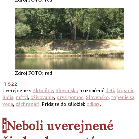
Zdroj FOTO: red
1 522
Uverejnené v
Aktuálne
,
Slovensko
a označené
deti
,
kúpanie
,
ľudia
,
mŕtvi
,
oživovanie
,
prvá pomoc
,
Slovensko
,
topenie sa
,
voda
,
záchranári
. Pridajte do záložiek
odkaz
.
i
Neboli uverejnené