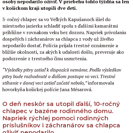
osoby nepodarilo oživiť.
V priebehu tohto týždňa sa len
v košickom kraji utopili dve deti.
3-ročný chlapec sa vo Veľkých Kapušanoch išiel do
miestneho jazierka schladiť spolu s ďalšími kamarátmi
približne v rovnakom veku bez dozoru. Napriek privolaniu
dospelých i záchranárov sa chlapca z vody už živého
nepodarilo dostať. Polícia prijala trestné oznámenie a
bližšie okolnosti, za akých k udalosti došlo, preveruje ako
podozrenie z trestného činu usmrtenia.
“Výsledky pitvy zatiaľ k dispozícii nemáme. Podľa výsledkov
pitvy bude rozhodnuté o ďalšom postupe vo veci. Trestné
stíhanie v danej veci zatiaľ začaté nebolo,”
informovala
hovorkyňa košickej polície Jana Mésarová.
O deň neskôr sa utopil ďalší, 10-ročný
chlapec v bazéne rodinného domu.
Napriek rýchlej pomoci rodinných
príslušníkov i záchranárov sa chlapca
oživiť nepodarilo