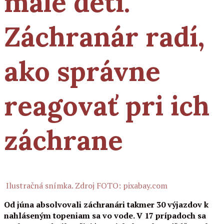
malé deti.
Záchranár radí,
ako správne
reagovať pri ich
záchrane
Ilustračná snímka. Zdroj FOTO: pixabay.com
Od júna absolvovali záchranári takmer 30 výjazdov k
nahláseným topeniam sa vo vode. V 17 prípadoch sa