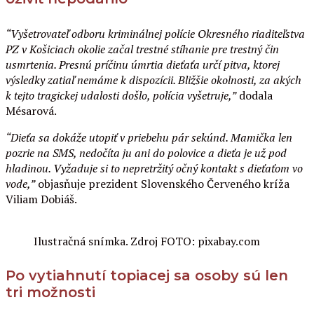
“V
yšetrovateľ odboru kriminálnej polície Okresného riaditeľstva
PZ v Košiciach okolie začal trestné stíhanie pre trestný čin
usmrtenia. Presnú príčinu úmrtia dieťaťa určí pitva, ktorej
výsledky zatiaľ nemáme k dispozícii. Bližšie okolnosti, za akých
k tejto tragickej udalosti došlo, polícia vyšetruje
,”
dodala
Mésarová.
“Dieťa sa dokáže utopiť v priebehu pár sekúnd. Mamička len
pozrie na SMS, nedočíta ju ani do polovice a dieťa je už pod
hladinou. Vyžaduje si to nepretržitý očný kontakt s dieťaťom vo
vode,”
objasňuje prezident Slovenského Červeného kríža
Viliam Dobiáš.
Ilustračná snímka. Zdroj FOTO: pixabay.com
Po vytiahnutí topiacej sa osoby sú len
tri možnosti