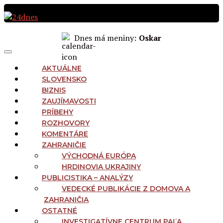
Preskočiť
na
obsah
Dnes má meniny:
Oskar
MAIN
Menu
NAVIGATION
AKTUÁLNE
SLOVENSKO
BIZNIS
ZAUJÍMAVOSTI
PRÍBEHY
ROZHOVORY
KOMENTÁRE
ZAHRANIČIE
VÝCHODNÁ EURÓPA
HRDINOVIA UKRAJINY
PUBLICISTIKA – ANALÝZY
VEDECKÉ PUBLIKÁCIE Z DOMOVA A
ZAHRANIČIA
OSTATNÉ
INVESTIGATÍVNE CENTRUM PAĽA