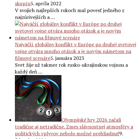
skupín
5. apríla 2022
V svojich najlepších rokoch mal povesť jedného z
najzúrivejších a …
Najväčší globálny konflikt v Európe po druhej svetovej
vojne otvára mnoho otázok a je novým námetom na
filmové scenáre
5. januára 2023
Svet žije už takmer rok rusko-ukrajinskou vojnou a
každý deň …
Olympijské hry 2026 začali
tradične aj netradične. Zmes slávnostnej atmosféry a
politických vplyvov nebolo možné prehliadnuť
9.