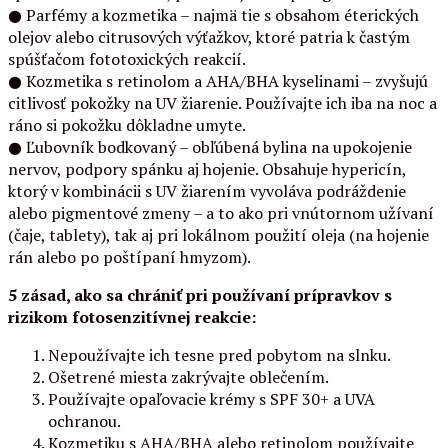
● Parfémy a kozmetika – najmä tie s obsahom éterických
olejov alebo citrusových výťažkov, ktoré patria k častým
spúšťačom fototoxických reakcií.
● Kozmetika s retinolom a AHA/BHA kyselinami – zvyšujú
citlivosť pokožky na UV žiarenie. Používajte ich iba na noc a
ráno si pokožku dôkladne umyte.
● Ľubovník bodkovaný – obľúbená bylina na upokojenie
nervov, podpory spánku aj hojenie. Obsahuje hypericín,
ktorý v kombinácii s UV žiarením vyvoláva podráždenie
alebo pigmentové zmeny – a to ako pri vnútornom užívaní
(čaje, tablety), tak aj pri lokálnom použití oleja (na hojenie
rán alebo po poštípaní hmyzom).
5 zásad, ako sa chrániť pri používaní prípravkov s
rizikom fotosenzitívnej reakcie:
Nepoužívajte ich tesne pred pobytom na slnku.
Ošetrené miesta zakrývajte oblečením.
Používajte opaľovacie krémy s SPF 30+ a UVA
ochranou.
Kozmetiku s AHA/BHA alebo retinolom používajte