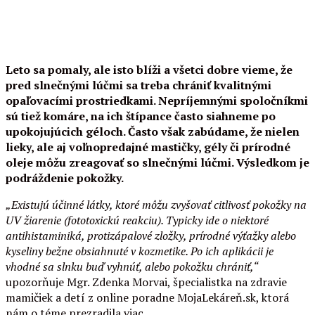
Leto sa pomaly, ale isto blíži a všetci dobre vieme, že
pred slnečnými lúčmi sa treba chrániť kvalitnými
opaľovacími prostriedkami. Nepríjemnými spoločníkmi
sú tiež komáre, na ich štípance často siahneme po
upokojujúcich géloch. Často však zabúdame, že nielen
lieky, ale aj voľnopredajné mastičky, gély či prírodné
oleje môžu zreagovať so slnečnými lúčmi. Výsledkom je
podráždenie pokožky.
„Existujú účinné látky, ktoré môžu zvyšovať citlivosť pokožky na
UV žiarenie (fototoxickú reakciu). Typicky ide o niektoré
antihistaminiká, protizápalové zložky, prírodné výťažky alebo
kyseliny bežne obsiahnuté v kozmetike. Po ich aplikácii je
vhodné sa slnku buď vyhnúť, alebo pokožku chrániť,“
upozorňuje Mgr. Zdenka Morvai, špecialistka na zdravie
mamičiek a detí z online poradne MojaLekáreň.sk, ktorá
nám o téme prezradila viac.