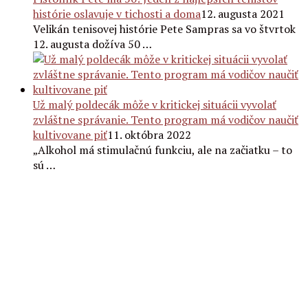
histórie oslavuje v tichosti a doma
12. augusta 2021
Velikán tenisovej histórie Pete Sampras sa vo štvrtok
12. augusta dožíva 50 …
Už malý poldecák môže v kritickej situácii vyvolať
zvláštne správanie. Tento program má vodičov naučiť
kultivovane piť
11. októbra 2022
„Alkohol má stimulačnú funkciu, ale na začiatku – to
sú …