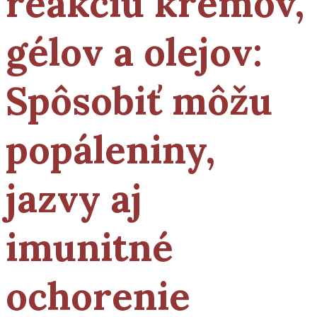
reakciu krémov,
gélov a olejov:
Spôsobiť môžu
popáleniny,
jazvy aj
imunitné
ochorenie