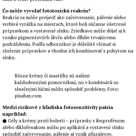
Čo môže vyvolať fototoxickú reakciu?
Reakcia sa môže prejaviť ako začervenanie, pálenie alebo
svrbivá vyrážka na miestach, ktoré boli súčasne ošetrené
prípravkom a vystavené slnku. Zriedkavo môže dôjsť aj k
vzniku pigmentových škvŕn alebo dlhšie trvajúcemu
podráždeniu. Podľa odborníkov je dôležité všímať si
zloženie prípravkov a vhodne ich kombinovať s pobytom na
slnku.
Rôzne krémy či mastičky sú našimi
každodennými pomocníkmi, no v kombinácii so
slnečnými lúčmi môžu spôsobiť problémy. Foto:
pixabay.com
Medzi rizikové z hľadiska fotosenzitivity patria
napríklad:
● Gély a krémy proti bolesti – prípravky s ibuprofénom
alebo diklofenakom môžu po aplikácii a vystavení slnku
spôsobiť začervenanie, pálenie aj vznik pľuzgierov.