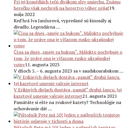
Pri jej komédiách tečú divákom slzy smiechu. Známu
herečku však nechceli na herectvo vôbec prijať
19.
mája 2022
Keď hrá Iva Janžurová, vypredané sú kinosály aj
divadlo. Legendárna …
Čína sa dnes „smeje za bukom“. Málokto pochybuje o
tom, že práve ona je víťazom rusko-ukrajinskej
vojny
11. augusta 2023
V dňoch 5. – 6. augusta 2023 sa v saudskoarabskom …
V Erikiných dielach dostáva „pamäť“ druhú šancu. Jej
kazetové umenie valcuje internet
21. augusta 2021
Pamätáte si ešte na zvukové kazety? Technológie na
uchovávanie dát …
Pištolník Pete má 50! Jeden z najlepších tenistov