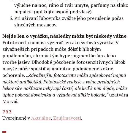
výlučne na noc, ráno si tvár umyte, parfumy na slnko
nepatria (aplikujte aspoň pod vlasy).
Pri užívaní ľubovníka zvážte jeho prerušenie počas
slnečných mesiacov.
Nejde len o vyrážku, následky môžu byť niekedy vážne
Fototoxicita nemusí vyzerať len ako svrbivá vyrážka. V
závažnejších prípadoch môže dôjsť k hlbokým
popáleninám, chronickým hyperpigmentáciám alebo
tvorbe jaziev. Dlhodobé pôsobenie fotosenzitívnych látok
navyše môže spustiť aj imunitne podmienené kožné
ochorenie.
„Závažnejšiu fototoxicitu môžu spôsobovať najmä
niektoré antibiotiká. Fototoxické reakcie z voľne predajných
liekov síce našťastie nebývajú časté, ale keď k nim dôjde, môžu
úplne pokaziť dovolenku a vyžadovať dlhšie hojenie,“
uzatvára
Morvai.
783
Uverejnené v
Aktuálne
,
Zaujímavosti
.