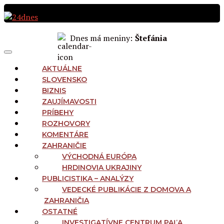
Preskočiť
na
obsah
Dnes má meniny:
Štefánia
MAIN
Menu
NAVIGATION
AKTUÁLNE
SLOVENSKO
BIZNIS
ZAUJÍMAVOSTI
PRÍBEHY
ROZHOVORY
KOMENTÁRE
ZAHRANIČIE
VÝCHODNÁ EURÓPA
HRDINOVIA UKRAJINY
PUBLICISTIKA – ANALÝZY
VEDECKÉ PUBLIKÁCIE Z DOMOVA A
ZAHRANIČIA
OSTATNÉ
INVESTIGATÍVNE CENTRUM PAĽA