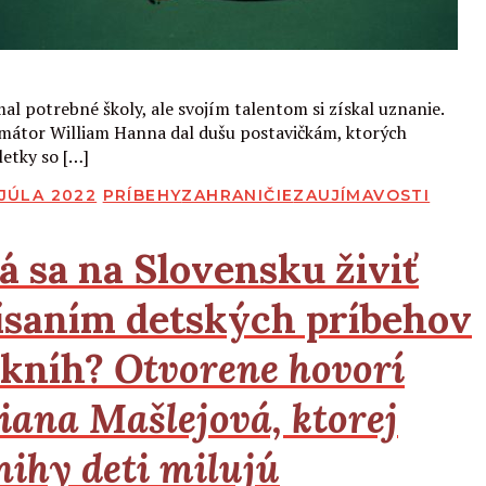
Čítať viac
al potrebné školy, ale svojím talentom si získal uznanie.
mátor William Hanna dal dušu postavičkám, ktorých
letky so […]
BLIKOVANÉ
 JÚLA 2022
PRÍBEHY
ZAHRANIČIE
ZAUJÍMAVOSTI
á sa na Slovensku živiť
ísaním detských príbehov
 kníh?
Otvorene hovorí
iana Mašlejová, ktorej
nihy deti milujú