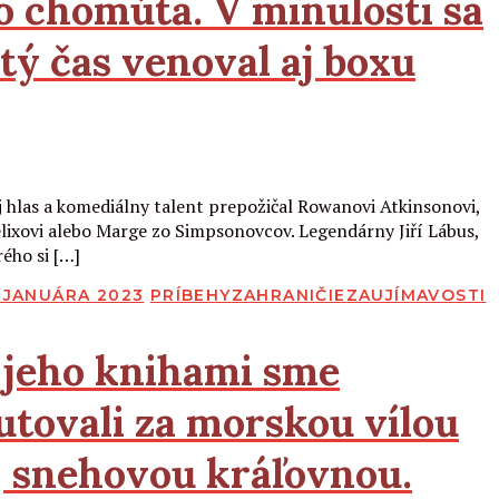
o chomúta. V minulosti sa
stý čas venoval aj boxu
Čítať viac
j hlas a komediálny talent prepožičal Rowanovi Atkinsonovi,
lixovi alebo Marge zo Simpsonovcov. Legendárny Jiří Lábus,
rého si […]
BLIKOVANÉ
. JANUÁRA 2023
PRÍBEHY
ZAHRANIČIE
ZAUJÍMAVOSTI
 jeho knihami sme
utovali za morskou vílou
j snehovou kráľovnou.