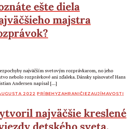
oznáte ešte diela
ajväčšieho majstra
ozprávok?
Čítať viac
bezpochyby najväčším svetovým rozprávkarom, no jeho
stvo nebolo rozprávkové ani zďaleka. Dánsky spisovateľ Hans
istian Andersen napísal […]
BLIKOVANÉ
 AUGUSTA 2022
PRÍBEHY
ZAHRANIČIE
ZAUJÍMAVOSTI
ytvoril najväčšie kreslené
viezdy detského sveta.