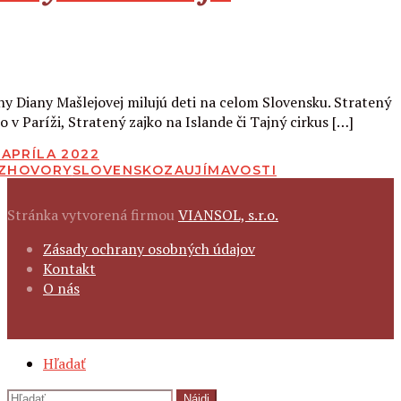
Čítať viac
hy Diany Mašlejovej milujú deti na celom Slovensku. Stratený
o v Paríži, Stratený zajko na Islande či Tajný cirkus […]
BLIKOVANÉ
 APRÍLA 2022
ZHOVORY
SLOVENSKO
ZAUJÍMAVOSTI
Stránka vytvorená firmou
VIANSOL, s.r.o.
FOOTER
Zásady ochrany osobných údajov
NAVIGATION
Kontakt
O nás
SECONDARY
Hľadať
NAVIGATION
Hľadať: