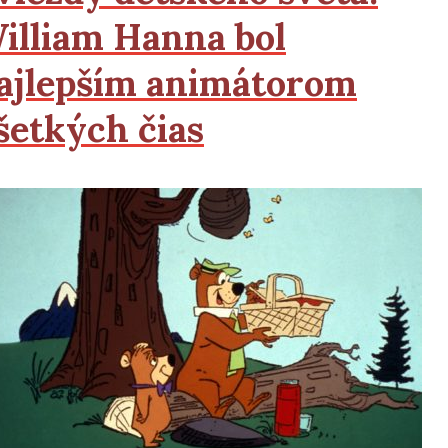
illiam Hanna bol
ajlepším animátorom
šetkých čias