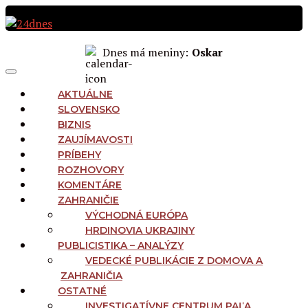
Preskočiť
na
obsah
Dnes má meniny:
Oskar
MAIN
Menu
NAVIGATION
AKTUÁLNE
SLOVENSKO
BIZNIS
ZAUJÍMAVOSTI
PRÍBEHY
ROZHOVORY
KOMENTÁRE
ZAHRANIČIE
VÝCHODNÁ EURÓPA
HRDINOVIA UKRAJINY
PUBLICISTIKA – ANALÝZY
VEDECKÉ PUBLIKÁCIE Z DOMOVA A
ZAHRANIČIA
OSTATNÉ
INVESTIGATÍVNE CENTRUM PAĽA